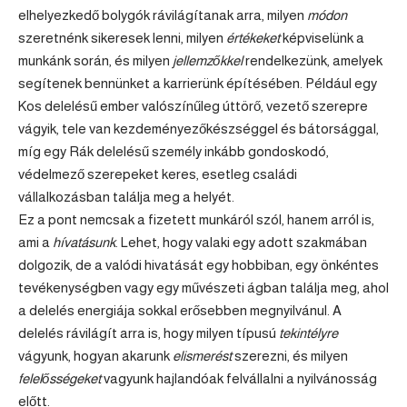
elhelyezkedő bolygók rávilágítanak arra, milyen
módon
szeretnénk sikeresek lenni, milyen
értékeket
képviselünk a
munkánk során, és milyen
jellemzőkkel
rendelkezünk, amelyek
segítenek bennünket a karrierünk építésében. Például egy
Kos
delelésű ember valószínűleg úttörő, vezető szerepre
vágyik, tele van kezdeményezőkészséggel és bátorsággal,
míg egy
Rák
delelésű személy inkább gondoskodó,
védelmező szerepeket keres, esetleg családi
vállalkozásban találja meg a helyét.
Ez a pont nemcsak a fizetett munkáról szól, hanem arról is,
ami a
hívatásunk
. Lehet, hogy valaki egy adott szakmában
dolgozik, de a valódi hivatását egy hobbiban, egy önkéntes
tevékenységben vagy egy művészeti ágban találja meg, ahol
a delelés energiája sokkal erősebben megnyilvánul. A
delelés rávilágít arra is, hogy milyen típusú
tekintélyre
vágyunk, hogyan akarunk
elismerést
szerezni, és milyen
felelősségeket
vagyunk hajlandóak felvállalni a nyilvánosság
előtt.