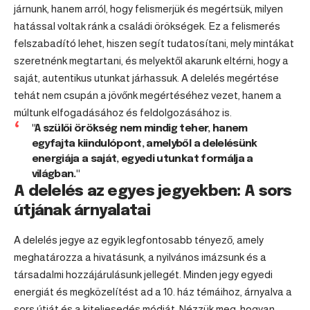
járnunk, hanem arról, hogy felismerjük és megértsük, milyen
hatással voltak ránk a családi örökségek. Ez a felismerés
felszabadító lehet, hiszen segít tudatosítani, mely mintákat
szeretnénk megtartani, és melyektől akarunk eltérni, hogy a
saját, autentikus utunkat járhassuk. A delelés megértése
tehát nem csupán a jövőnk megértéséhez vezet, hanem a
múltunk elfogadásához és feldolgozásához is.
"A szülői örökség nem mindig teher, hanem
egyfajta kiindulópont, amelyből a delelésünk
energiája a saját, egyedi utunkat formálja a
világban."
A delelés az egyes jegyekben: A sors
útjának árnyalatai
A delelés jegye az egyik legfontosabb tényező, amely
meghatározza a hivatásunk, a nyilvános imázsunk és a
társadalmi hozzájárulásunk jellegét. Minden jegy egyedi
energiát és megközelítést ad a 10. ház témáihoz, árnyalva a
sors útját és a kiteljesedés módját. Nézzük meg, hogyan