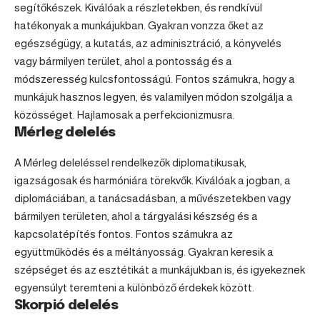
segítőkészek. Kiválóak a részletekben, és rendkívül
hatékonyak a munkájukban. Gyakran vonzza őket az
egészségügy, a kutatás, az adminisztráció, a könyvelés
vagy bármilyen terület, ahol a pontosság és a
módszeresség kulcsfontosságú. Fontos számukra, hogy a
munkájuk hasznos legyen, és valamilyen módon szolgálja a
közösséget. Hajlamosak a perfekcionizmusra.
Mérleg delelés
A
Mérleg
deleléssel rendelkezők diplomatikusak,
igazságosak és harmóniára törekvők. Kiválóak a jogban, a
diplomáciában, a tanácsadásban, a művészetekben vagy
bármilyen területen, ahol a tárgyalási készség és a
kapcsolatépítés fontos. Fontos számukra az
együttműködés és a méltányosság. Gyakran keresik a
szépséget és az esztétikát a munkájukban is, és igyekeznek
egyensúlyt teremteni a különböző érdekek között.
Skorpió delelés