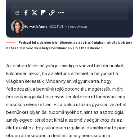
Horváth Anna
2025.11.24.
42 perc olvasás
Fedezd fel a delelés jelentőségét az asztrológiában, ahol a bolygók
hatása felerősödik a helyi meridiánon való áthaladáskor.
Az emberi lélek mélységei mindig is vonzottak bennünket,
különösen akkor, ha az életünk értelmét, a helyünket a
világban keressük. Mindannyian vágyunk arra, hogy
felfedezzük a bennünk rejlő potenciált, megértsük, miért
érezzük magunkat bizonyos területeken otthonosan, míg
másokon elveszetten. Ez a belső utazás gyakran vezet el
bennünket olyan ősi tudományokhoz, mint az asztrológia,
amely egyedi térképet kínál a személyiségünkhöz és az
életútunkhoz. Egy különösen izgalmas és mélyreható pont
ebben a térképben a delelés, amely nem csupán a