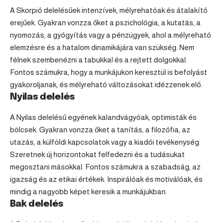
A
Skorpió
delelésűek intenzívek, mélyrehatóak és átalakító
erejűek. Gyakran vonzza őket a pszichológia, a kutatás, a
nyomozás, a gyógyítás vagy a pénzügyek, ahol a mélyreható
elemzésre és a hatalom dinamikájára van szükség. Nem
félnek szembenézni a tabukkal és a rejtett dolgokkal.
Fontos számukra, hogy a munkájukon keresztül is befolyást
gyakoroljanak, és mélyreható változásokat idézzenek elő.
Nyilas delelés
A Nyilas delelésű egyének kalandvágyóak, optimisták és
bölcsek. Gyakran vonzza őket a tanítás, a filozófia, az
utazás, a külföldi kapcsolatok vagy a kiadói tevékenység.
Szeretnek új horizontokat felfedezni és a tudásukat
megosztani másokkal. Fontos számukra a szabadság, az
igazság és az etikai értékek. Inspirálóak és motiválóak, és
mindig a nagyobb képet keresik a munkájukban.
Bak delelés