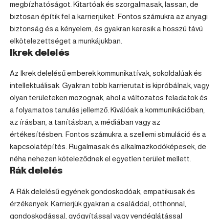
megbízhatóságot. Kitartóak és szorgalmasak, lassan, de
biztosan építik fel a karrierjüket. Fontos számukra az anyagi
biztonság és a kényelem, és gyakran keresik a hosszú távú
elkötelezettséget a munkájukban.
Ikrek delelés
Az
Ikrek
delelésű emberek kommunikatívak, sokoldalúak és
intellektuálisak. Gyakran több karrierutat is kipróbálnak, vagy
olyan területeken mozognak, ahol a változatos feladatok és
a folyamatos tanulás jellemző. Kiválóak a kommunikációban,
az írásban, a tanításban, a médiában vagy az
értékesítésben. Fontos számukra a szellemi stimuláció és a
kapcsolatépítés. Rugalmasak és alkalmazkodóképesek, de
néha nehezen köteleződnek el egyetlen terület mellett.
Rák delelés
A Rák delelésű egyének gondoskodóak, empatikusak és
érzékenyek. Karrierjük gyakran a családdal, otthonnal,
gondoskodással, gyógyítással vagy vendéglátással