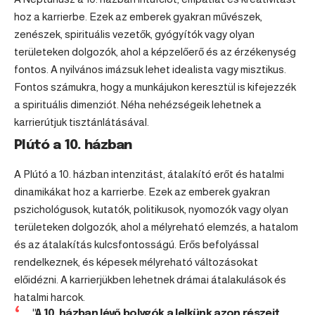
hoz a karrierbe. Ezek az emberek gyakran művészek,
zenészek, spirituális vezetők, gyógyítók vagy olyan
területeken dolgozók, ahol a képzelőerő és az érzékenység
fontos. A nyilvános imázsuk lehet idealista vagy misztikus.
Fontos számukra, hogy a munkájukon keresztül is kifejezzék
a spirituális dimenziót. Néha nehézségeik lehetnek a
karrierútjuk tisztánlátásával.
Plútó a 10. házban
A Plútó a 10. házban intenzitást, átalakító erőt és hatalmi
dinamikákat hoz a karrierbe. Ezek az emberek gyakran
pszichológusok, kutatók, politikusok, nyomozók vagy olyan
területeken dolgozók, ahol a mélyreható elemzés, a hatalom
és az átalakítás kulcsfontosságú. Erős befolyással
rendelkeznek, és képesek mélyreható változásokat
előidézni. A karrierjükben lehetnek drámai átalakulások és
hatalmi harcok.
"A 10. házban lévő bolygók a lelkünk azon részeit