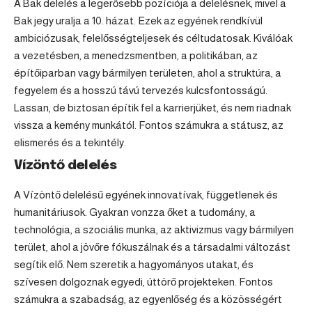
A Bak delelés a legerősebb pozíciója a delelésnek, mivel a
Bak jegy uralja a 10. házat. Ezek az egyének rendkívül
ambiciózusak, felelősségteljesek és céltudatosak. Kiválóak
a vezetésben, a menedzsmentben, a politikában, az
építőiparban vagy bármilyen területen, ahol a struktúra, a
fegyelem és a hosszú távú tervezés kulcsfontosságú.
Lassan, de biztosan építik fel a karrierjüket, és nem riadnak
vissza a kemény munkától. Fontos számukra a státusz, az
elismerés és a tekintély.
Vízöntő delelés
A
Vízöntő
delelésű egyének innovatívak, függetlenek és
humanitáriusok. Gyakran vonzza őket a tudomány, a
technológia, a szociális munka, az aktivizmus vagy bármilyen
terület, ahol a jövőre fókuszálnak és a társadalmi változást
segítik elő. Nem szeretik a hagyományos utakat, és
szívesen dolgoznak egyedi, úttörő projekteken. Fontos
számukra a szabadság, az egyenlőség és a közösségért