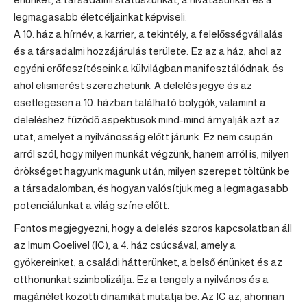
legmagasabb életcéljainkat képviseli.
A 10. ház a hírnév, a karrier, a tekintély, a felelősségvállalás
és a társadalmi hozzájárulás területe. Ez az a ház, ahol az
egyéni erőfeszítéseink a külvilágban manifesztálódnak, és
ahol elismerést szerezhetünk. A delelés jegye és az
esetlegesen a 10. házban található bolygók, valamint a
deleléshez fűződő aspektusok mind-mind árnyalják azt az
utat, amelyet a nyilvánosság előtt járunk. Ez nem csupán
arról szól, hogy milyen munkát végzünk, hanem arról is, milyen
örökséget hagyunk magunk után, milyen szerepet töltünk be
a társadalomban, és hogyan valósítjuk meg a legmagasabb
potenciálunkat a világ színe előtt.
Fontos megjegyezni, hogy a delelés szoros kapcsolatban áll
az Imum Coelivel (IC), a 4. ház csúcsával, amely a
gyökereinket, a családi hátterünket, a belső énünket és az
otthonunkat szimbolizálja. Ez a tengely a nyilvános és a
magánélet közötti dinamikát mutatja be. Az IC az, ahonnan