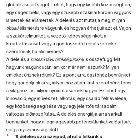
globális ismertséget. Lehet, hogy egy kisebb közösségben,
egy cégen belül, vagy egy szűkebb szakmai körben vagyunk
ismertek és elismertek. A delelés azt mutatja meg, milyen
típusú
elismerésre vágyunk, és hogyan érhetjük azt el. Vajon
a szakértelmünket, a vezetői képességeinket, a
kreativitásunkat vagy a gondoskodó természetünket
szeretnénk, ha elismernék?
A delelés a
hosszú távú örökségünkkel
is összefügg. Mit
hagyunk magunk után, amikor már nem leszünk? Milyen
emléket őriznek rólunk? Ez a pont arra ösztönöz bennünket,
hogy gondoljunk arra, milyen hozzájárulást szeretnénk tenni
a világhoz, és milyen nyomot akarunk hagyni. Ez lehet egy
innováció, egy művészeti alkotás, egy család felnevelése,
egy közösség segítése vagy egy jelentős társadalmi
változás előmozdítása. A delelés energiája arra sarkall
bennünket, hogy a legmagasabb potenciálunkat valósítsuk
meg a nyilvánosság előtt.
"A delelés az a színpad, ahol a lelkünk a