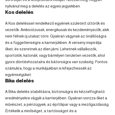
nyilvánul meg a delelés az egyes jegyekben.
Kos delelés
A Kos deleléssel rendelkező egyének született úttörők és
vezetők. Ambiciózusak, energikusak és kezdeményezők, akik
nem félnek új utakat törni. Gyakran vágynak az önállóságra
és a függetlenségre a karrierjükben. A verseny inspirálja
őket, és szeretnek az élen járni. Lehetnek vállalkozók,
sportolók, katonák, vagy bármilyen területen vezetők, ahol
gyors döntéshozatalra és bátorságra van szükség. Fontos
számukra, hogy a munkájukban is kifejezhessék az
egyéniségüket.
Bika delelés
A
Bika
delelés stabilitásra, biztonságra és kézzelfogható
eredményekre vágyik a karrierjében. Gyakran vonzza őket a
művészet, a pénzügyek, az építőipar vagy a mezőgazdaság.
Értékelik a minőséget, a tartósságot és a