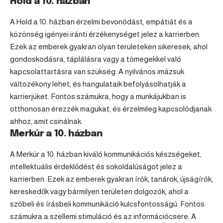
Hold a 10. házban
A Hold a 10. házban érzelmi bevonódást, empátiát és a
közönség igényei iránti érzékenységet jelez a karrierben.
Ezek az emberek gyakran olyan területeken sikeresek, ahol
gondoskodásra, táplálásra vagy a tömegekkel való
kapcsolattartásra van szükség. A nyilvános imázsuk
változékony lehet, és hangulataik befolyásolhatják a
karrierjüket. Fontos számukra, hogy a munkájukban is
otthonosan érezzék magukat, és érzelmileg kapcsolódjanak
ahhoz, amit csinálnak.
Merkúr a 10. házban
A Merkúr a 10. házban kiváló kommunikációs készségeket,
intellektuális érdeklődést és sokoldalúságot jelez a
karrierben. Ezek az emberek gyakran írók, tanárok, újságírók,
kereskedők vagy bármilyen területen dolgozók, ahol a
szóbeli és írásbeli kommunikáció kulcsfontosságú. Fontos
számukra a szellemi stimuláció és az információcsere. A