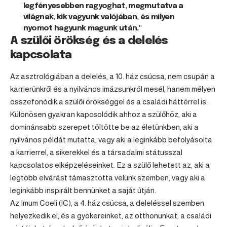
legfényesebben ragyoghat, megmutatva a
világnak, kik vagyunk valójában, és milyen
nyomot hagyunk magunk után."
A szülői örökség és a delelés
kapcsolata
Az asztrológiában a delelés, a 10. ház csúcsa, nem csupán a
karrierünkről és a nyilvános imázsunkról mesél, hanem mélyen
összefonódik a szülői örökséggel és a családi háttérrel is.
Különösen gyakran kapcsolódik ahhoz a szülőhöz, aki a
dominánsabb szerepet töltötte be az életünkben, aki a
nyilvános példát mutatta, vagy aki a leginkább befolyásolta
a karrierrel, a sikerekkel és a társadalmi státusszal
kapcsolatos elképzeléseinket. Ez a szülő lehetett az, aki a
legtöbb elvárást támasztotta velünk szemben, vagy aki a
leginkább inspirált bennünket a saját útján.
Az Imum Coeli (IC), a 4. ház csúcsa, a deleléssel szemben
helyezkedik el, és a gyökereinket, az otthonunkat, a családi