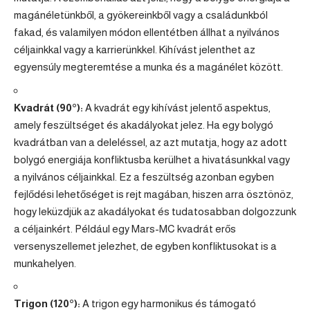
magánéletünkből, a gyökereinkből vagy a családunkból
fakad, és valamilyen módon ellentétben állhat a nyilvános
céljainkkal vagy a karrierünkkel. Kihívást jelenthet az
egyensúly megteremtése a munka és a magánélet között.
Kvadrát (90°):
A kvadrát egy kihívást jelentő aspektus,
amely feszültséget és akadályokat jelez. Ha egy bolygó
kvadrátban van a deleléssel, az azt mutatja, hogy az adott
bolygó energiája konfliktusba kerülhet a hivatásunkkal vagy
a nyilvános céljainkkal. Ez a feszültség azonban egyben
fejlődési lehetőséget is rejt magában, hiszen arra ösztönöz,
hogy leküzdjük az akadályokat és tudatosabban dolgozzunk
a céljainkért. Például egy Mars-MC kvadrát erős
versenyszellemet jelezhet, de egyben konfliktusokat is a
munkahelyen.
Trigon (120°):
A trigon egy harmonikus és támogató