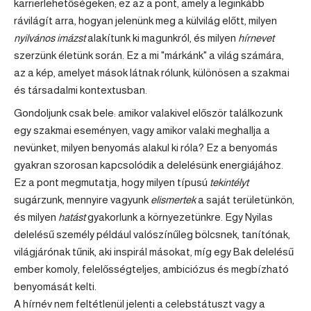
karrierlehetőségeken; ez az a pont, amely a leginkább
rávilágít arra, hogyan jelenünk meg a külvilág előtt, milyen
nyilvános imázst
alakítunk ki magunkról, és milyen
hírnevet
szerzünk életünk során. Ez a mi "márkánk" a világ számára,
az a kép, amelyet mások látnak rólunk, különösen a szakmai
és társadalmi kontextusban.
Gondoljunk csak bele: amikor valakivel először találkozunk
egy szakmai eseményen, vagy amikor valaki meghallja a
nevünket, milyen benyomás alakul ki róla? Ez a benyomás
gyakran szorosan kapcsolódik a delelésünk energiájához.
Ez a pont megmutatja, hogy milyen típusú
tekintélyt
sugárzunk, mennyire vagyunk
elismertek
a saját területünkön,
és milyen
hatást
gyakorlunk a környezetünkre. Egy
Nyilas
delelésű személy például valószínűleg bölcsnek, tanítónak,
világjárónak tűnik, aki inspirál másokat, míg egy
Bak
delelésű
ember komoly, felelősségteljes, ambiciózus és megbízható
benyomását kelti.
A hírnév nem feltétlenül jelenti a celebstátuszt vagy a