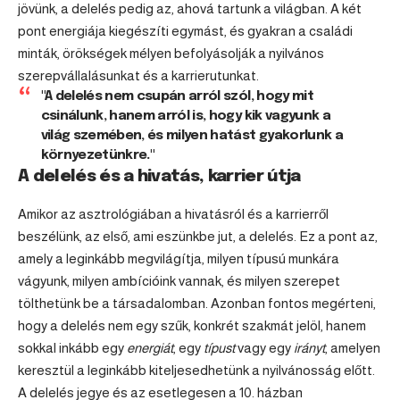
jövünk, a delelés pedig az, ahová tartunk a világban. A két
pont energiája kiegészíti egymást, és gyakran a családi
minták, örökségek mélyen befolyásolják a nyilvános
szerepvállalásunkat és a karrierutunkat.
"A delelés nem csupán arról szól, hogy mit
csinálunk, hanem arról is, hogy kik vagyunk a
világ szemében, és milyen hatást gyakorlunk a
környezetünkre."
A delelés és a hivatás, karrier útja
Amikor az asztrológiában a hivatásról és a karrierről
beszélünk, az első, ami eszünkbe jut, a delelés. Ez a pont az,
amely a leginkább megvilágítja, milyen típusú munkára
vágyunk, milyen ambícióink vannak, és milyen szerepet
tölthetünk be a társadalomban. Azonban fontos megérteni,
hogy a delelés nem egy szűk, konkrét szakmát jelöl, hanem
sokkal inkább egy
energiát
, egy
típust
vagy egy
irányt
, amelyen
keresztül a leginkább kiteljesedhetünk a nyilvánosság előtt.
A delelés jegye és az esetlegesen a 10. házban