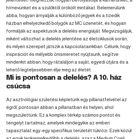
hírnevünket és a szülőktől örökölt mintákat. Belemerülünk
abba, hogyan árnyalják a különböző jegyek és a tizedik
házban elhelyezkedő bolygók az MC üzenetét, és hogyan
formálják az aspektusok a delelés energiáját. Megvizsgáljuk,
miként változhat a delelés jelentése az életciklusok során,
és milyen szerepet játszik a kapcsolatainkban. Célunk, hogy
inspirációt és mélyebb önismeretet nyújtsunk, segítve
mindenkit abban, hogy rátaláljon a saját, egyedi útjára és a
lehető legteljesebben élje meg az életét.
Mi is pontosan a delelés? A 10. ház
csúcsa
Az asztrológiai születési képletünk egy pillanatfelvétel az
égről, pontosan abban a pillanatban és helyen, ahol
megszülettünk. Ez a komplex térkép számos pontot és
tengelyt tartalmaz, amelyek mindegyike az emberi
tapasztalat egy-egy specifikus területét tükrözi. Ezek közül
az egyik legkiemelkedőbb a delelés, azaz a Medium Coeli