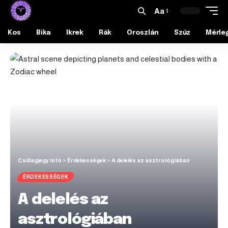
Aa
Kos
Bika
Ikrek
Rák
Oroszlán
Szűz
Mérle
Csillagjegy infó
>
Érdekességek
>
A delelés az asztrológiában
ÉRDEKESSÉGEK
A delelés az
asztrológiában