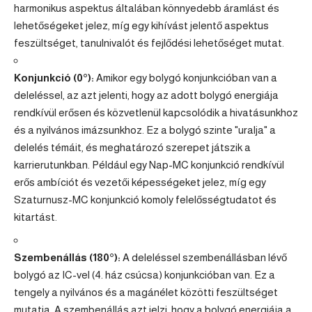
harmonikus aspektus általában könnyedebb áramlást és
lehetőségeket jelez, míg egy kihívást jelentő aspektus
feszültséget, tanulnivalót és fejlődési lehetőséget mutat.
Konjunkció (0°):
Amikor egy bolygó konjunkcióban van a
deleléssel, az azt jelenti, hogy az adott bolygó energiája
rendkívül erősen és közvetlenül kapcsolódik a hivatásunkhoz
és a nyilvános imázsunkhoz. Ez a bolygó szinte "uralja" a
delelés témáit, és meghatározó szerepet játszik a
karrierutunkban. Például egy Nap-MC konjunkció rendkívül
erős ambíciót és vezetői képességeket jelez, míg egy
Szaturnusz-MC konjunkció komoly felelősségtudatot és
kitartást.
Szembenállás (180°):
A deleléssel szembenállásban lévő
bolygó az IC-vel (4. ház csúcsa) konjunkcióban van. Ez a
tengely a nyilvános és a magánélet közötti feszültséget
mutatja. A szembenállás azt jelzi, hogy a bolygó energiája a