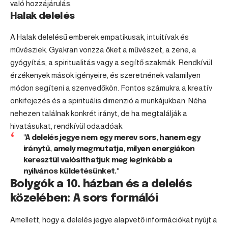
való hozzájárulás.
Halak delelés
A
Halak
delelésű emberek empatikusak, intuitívak és
művésziek. Gyakran vonzza őket a művészet, a zene, a
gyógyítás, a spiritualitás vagy a segítő szakmák. Rendkívül
érzékenyek mások igényeire, és szeretnének valamilyen
módon segíteni a szenvedőkön. Fontos számukra a kreatív
önkifejezés és a spirituális dimenzió a munkájukban. Néha
nehezen találnak konkrét irányt, de ha megtalálják a
hivatásukat, rendkívül odaadóak.
"A delelés jegye nem egy merev sors, hanem egy
iránytű, amely megmutatja, milyen energiákon
keresztül valósíthatjuk meg leginkább a
nyilvános küldetésünket."
Bolygók a 10. házban és a delelés
közelében: A sors formálói
Amellett, hogy a delelés jegye alapvető információkat nyújt a