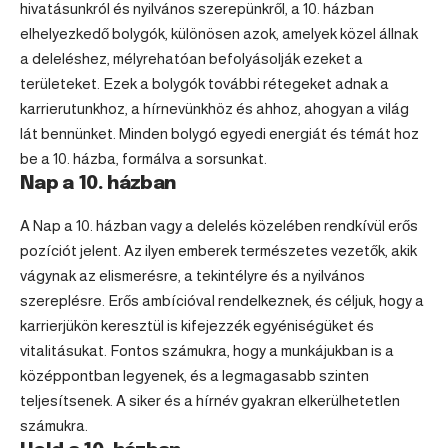
hivatásunkról és nyilvános szerepünkről, a 10. házban
elhelyezkedő bolygók, különösen azok, amelyek közel állnak
a deleléshez, mélyrehatóan befolyásolják ezeket a
területeket. Ezek a bolygók további rétegeket adnak a
karrierutunkhoz, a hírnevünkhöz és ahhoz, ahogyan a világ
lát bennünket. Minden bolygó egyedi energiát és témát hoz
be a 10. házba, formálva a sorsunkat.
Nap a 10. házban
A Nap a 10. házban vagy a delelés közelében rendkívül erős
pozíciót jelent. Az ilyen emberek természetes vezetők, akik
vágynak az elismerésre, a tekintélyre és a nyilvános
szereplésre. Erős ambícióval rendelkeznek, és céljuk, hogy a
karrierjükön keresztül is kifejezzék egyéniségüket és
vitalitásukat. Fontos számukra, hogy a munkájukban is a
középpontban legyenek, és a legmagasabb szinten
teljesítsenek. A siker és a hírnév gyakran elkerülhetetlen
számukra.