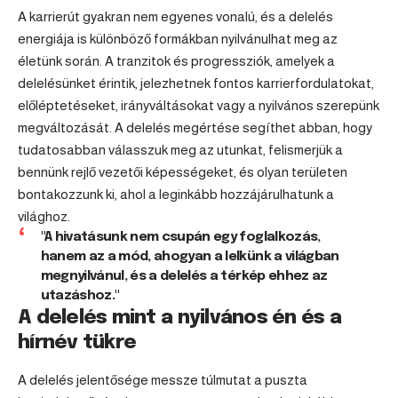
A karrierút gyakran nem egyenes vonalú, és a delelés
energiája is különböző formákban nyilvánulhat meg az
életünk során. A tranzitok és progressziók, amelyek a
delelésünket érintik, jelezhetnek fontos karrierfordulatokat,
előléptetéseket, irányváltásokat vagy a nyilvános szerepünk
megváltozását. A delelés megértése segíthet abban, hogy
tudatosabban válasszuk meg az utunkat, felismerjük a
bennünk rejlő vezetői képességeket, és olyan területen
bontakozzunk ki, ahol a leginkább hozzájárulhatunk a
világhoz.
"A hivatásunk nem csupán egy foglalkozás,
hanem az a mód, ahogyan a lelkünk a világban
megnyilvánul, és a delelés a térkép ehhez az
utazáshoz."
A delelés mint a nyilvános én és a
hírnév tükre
A delelés jelentősége messze túlmutat a puszta