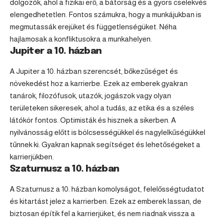
dolgozók, ahol a fizikai erő, a bátorság és a gyors cselekvés
elengedhetetlen. Fontos számukra, hogy a munkájukban is
megmutassák erejüket és függetlenségüket. Néha
hajlamosak a konfliktusokra a munkahelyen.
Jupiter a 10. házban
A Jupiter a 10. házban szerencsét, bőkezűséget és
növekedést hoz a karrierbe. Ezek az emberek gyakran
tanárok, filozófusok, utazók, jogászok vagy olyan
területeken sikeresek, ahol a tudás, az etika és a széles
látókör fontos. Optimisták és hisznek a sikerben. A
nyilvánosság előtt is bölcsességükkel és nagylelkűségükkel
tűnnek ki. Gyakran kapnak segítséget és lehetőségeket a
karrierjükben.
Szaturnusz a 10. házban
A Szaturnusz a 10. házban komolyságot, felelősségtudatot
és kitartást jelez a karrierben. Ezek az emberek lassan, de
biztosan építik fel a karrierjüket, és nem riadnak vissza a