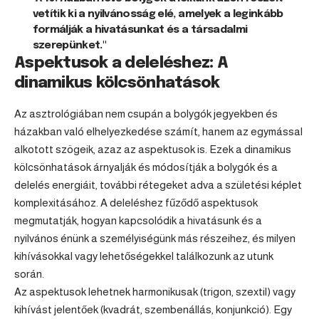
vetítik ki a nyilvánosság elé, amelyek a leginkább
formálják a hivatásunkat és a társadalmi
szerepünket."
Aspektusok a deleléshez: A
dinamikus kölcsönhatások
Az asztrológiában nem csupán a bolygók jegyekben és
házakban való elhelyezkedése számít, hanem az egymással
alkotott szögeik, azaz az aspektusok is. Ezek a dinamikus
kölcsönhatások árnyalják és módosítják a bolygók és a
delelés energiáit, további rétegeket adva a születési képlet
komplexitásához. A deleléshez fűződő aspektusok
megmutatják, hogyan kapcsolódik a hivatásunk és a
nyilvános énünk a személyiségünk más részeihez, és milyen
kihívásokkal vagy lehetőségekkel találkozunk az utunk
során.
Az aspektusok lehetnek harmonikusak (trigon, szextil) vagy
kihívást jelentőek (kvadrát, szembenállás, konjunkció). Egy