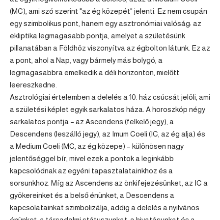
(MC), ami szó szerint "az ég közepét" jelenti. Ez nem csupán
egy szimbolikus pont, hanem egy asztronómiai valóság: az
ekliptika legmagasabb pontja, amelyet a születésünk
pillanatában a Földhöz viszonyítva az égbolton látunk. Ez az
a pont, ahol a Nap, vagy bármely más bolygó, a
legmagasabbra emelkedik a déli horizonton, mielőtt
leereszkedne.
Asztrológiai értelemben a delelés a 10. ház csúcsát jelöli, ami
a születési képlet egyik sarkalatos háza. A
horoszkóp
négy
sarkalatos pontja – az Ascendens (felkelő jegy), a
Descendens (leszálló jegy), az Imum Coeli (IC, az ég alja) és
a Medium Coeli (MC, az ég közepe) – különösen nagy
jelentőséggel bír, mivel ezek a pontok a leginkább
kapcsolódnak az egyéni tapasztalatainkhoz és a
sorsunkhoz. Míg az Ascendens az önkifejezésünket, az IC a
gyökereinket és a belső énünket, a Descendens a
kapcsolatainkat szimbolizálja, addig a delelés a nyilvános
énünket, a társadalmi státuszunkat, a hivatásunkat és a