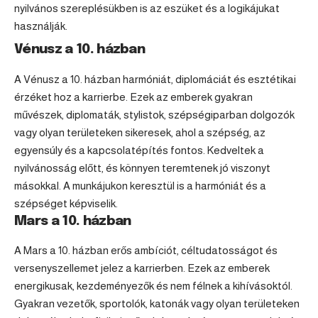
nyilvános szereplésükben is az eszüket és a logikájukat
használják.
Vénusz a 10. házban
A Vénusz a 10. házban harmóniát, diplomáciát és esztétikai
érzéket hoz a karrierbe. Ezek az emberek gyakran
művészek, diplomaták, stylistok, szépségiparban dolgozók
vagy olyan területeken sikeresek, ahol a szépség, az
egyensúly és a kapcsolatépítés fontos. Kedveltek a
nyilvánosság előtt, és könnyen teremtenek jó viszonyt
másokkal. A munkájukon keresztül is a harmóniát és a
szépséget képviselik.
Mars a 10. házban
A Mars a 10. házban erős ambíciót, céltudatosságot és
versenyszellemet jelez a karrierben. Ezek az emberek
energikusak, kezdeményezők és nem félnek a kihívásoktól.
Gyakran vezetők, sportolók, katonák vagy olyan területeken