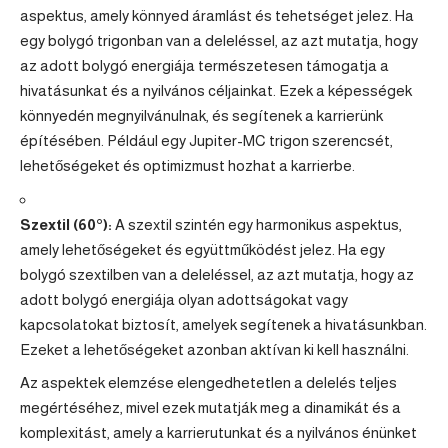
aspektus, amely könnyed áramlást és tehetséget jelez. Ha
egy bolygó trigonban van a deleléssel, az azt mutatja, hogy
az adott bolygó energiája természetesen támogatja a
hivatásunkat és a nyilvános céljainkat. Ezek a képességek
könnyedén megnyilvánulnak, és segítenek a karrierünk
építésében. Például egy Jupiter-MC trigon szerencsét,
lehetőségeket és optimizmust hozhat a karrierbe.
Szextil (60°):
A szextil szintén egy harmonikus aspektus,
amely lehetőségeket és együttműködést jelez. Ha egy
bolygó szextilben van a deleléssel, az azt mutatja, hogy az
adott bolygó energiája olyan adottságokat vagy
kapcsolatokat biztosít, amelyek segítenek a hivatásunkban.
Ezeket a lehetőségeket azonban aktívan ki kell használni.
Az aspektek elemzése elengedhetetlen a delelés teljes
megértéséhez, mivel ezek mutatják meg a dinamikát és a
komplexitást, amely a karrierutunkat és a nyilvános énünket