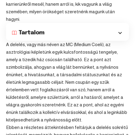
karrierünkről mesél, hanem arról is, kik vagyunk a világ
szemében, milyen örökséget szeretnénk magunk után
hagyni.
Tartalom
A delelés, vagy más néven az MC (Medium Coeli), az
asztrológiai képletünk egyik kulcsfontosságú tengelye,
amely a tizedik ház csúcsán található. Ez a pont azt
szimbolizálja, ahogyan a világ lát bennünket, a nyilvános
énünket, a hivatásunkat, a társadalmi státuszunkat és az
életünk legmagasabb céljait. Nem csupán egy szűk
értelemben vett foglalkozásról van szó, hanem arról a
küldetésről, amelyre születtünk, arról a hatásról, amelyet a
világra gyakorolni szeretnénk. Ez az a pont, ahol az egyéni
énünk találkozik a kollektív elvárásokkal, és ahol a leginkább
kiteljesedhetünk a nyilvánosság előtt.
Ebben a részletes áttekintésben feltárjuk a delelés sokrétű
jelentését: megnézzük, hogyan befolyásolja a karrierünket, a