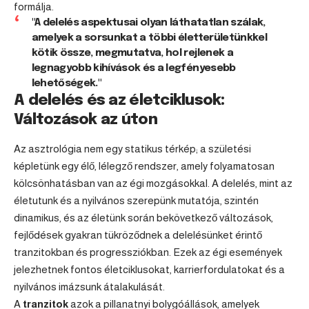
formálja.
"A delelés aspektusai olyan láthatatlan szálak,
amelyek a sorsunkat a többi életterületünkkel
kötik össze, megmutatva, hol rejlenek a
legnagyobb kihívások és a legfényesebb
lehetőségek."
A delelés és az életciklusok:
Változások az úton
Az asztrológia nem egy statikus térkép; a születési
képletünk egy élő, lélegző rendszer, amely folyamatosan
kölcsönhatásban van az égi mozgásokkal. A delelés, mint az
életutunk és a nyilvános szerepünk mutatója, szintén
dinamikus, és az életünk során bekövetkező változások,
fejlődések gyakran tükröződnek a delelésünket érintő
tranzitokban és progressziókban. Ezek az égi események
jelezhetnek fontos életciklusokat, karrierfordulatokat és a
nyilvános imázsunk átalakulását.
A
tranzitok
azok a pillanatnyi bolygóállások, amelyek