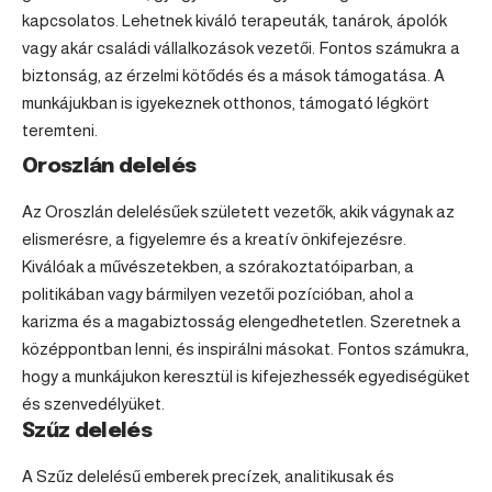
kapcsolatos. Lehetnek kiváló terapeuták, tanárok, ápolók
vagy akár családi vállalkozások vezetői. Fontos számukra a
biztonság, az érzelmi kötődés és a mások támogatása. A
munkájukban is igyekeznek otthonos, támogató légkört
teremteni.
Oroszlán delelés
Az
Oroszlán
delelésűek született vezetők, akik vágynak az
elismerésre, a figyelemre és a kreatív önkifejezésre.
Kiválóak a művészetekben, a szórakoztatóiparban, a
politikában vagy bármilyen vezetői pozícióban, ahol a
karizma és a magabiztosság elengedhetetlen. Szeretnek a
középpontban lenni, és inspirálni másokat. Fontos számukra,
hogy a munkájukon keresztül is kifejezhessék egyediségüket
és szenvedélyüket.
Szűz delelés
A
Szűz
delelésű emberek precízek, analitikusak és