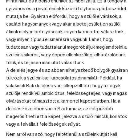
mintáinkat és a belső énünket szimbolizálja. Ez a tengely a
nyilvános és a privát énünk közötti folytonos párbeszédet
mutatja be. Gyakran előfordul, hogy a szülői elvárások, a
családi hagyományok vagy akár a beteljesületlen szülői
álmok mélyen befolyásolják, milyen karrierutat választunk,
vagy milyen típusú elismerésre vágyunk. Lehet, hogy
tudatosan vagy tudattalanul megpróbáljuk megismételni a
szüleink sikereit, vagy éppen ellenkezőleg, elhatárolódunk
tőlük, és teljesen más utat választunk.
A delelés jegye és az abban elhelyezkedő bolygók gyakran
tükrözik a szüleinkkel kapcsolatos dinamikát. Például, ha
valakinek Bak delelése van, elképzelhető, hogy az egyik
szülője rendkívül ambiciózus, felelősségteljes, vagy magas
elvárásokat támasztott a karrierrel kapcsolatban. Ha a
delelés közelében van a Szaturnusz, az még inkább
megerősítheti ezt a képet, jelezve a szülői minták, korlátok
vagy a felvállalt felelősségek súlyát.
Nem arról van szó, hogy feltétlenül a szüleink útját kell