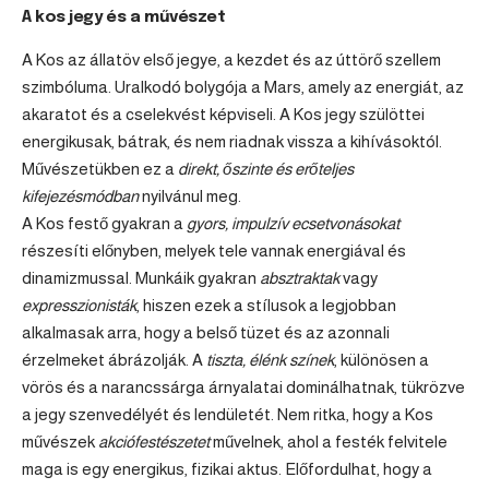
A kos jegy és a művészet
A Kos az állatöv első jegye, a kezdet és az úttörő szellem
szimbóluma. Uralkodó bolygója a Mars, amely az energiát, az
akaratot és a cselekvést képviseli. A Kos jegy szülöttei
energikusak, bátrak, és nem riadnak vissza a kihívásoktól.
Művészetükben ez a
direkt, őszinte és erőteljes
kifejezésmódban
nyilvánul meg.
A Kos festő gyakran a
gyors, impulzív ecsetvonásokat
részesíti előnyben, melyek tele vannak energiával és
dinamizmussal. Munkáik gyakran
absztraktak
vagy
expresszionisták
, hiszen ezek a stílusok a legjobban
alkalmasak arra, hogy a belső tüzet és az azonnali
érzelmeket ábrázolják. A
tiszta, élénk színek
, különösen a
vörös és a narancssárga árnyalatai dominálhatnak, tükrözve
a jegy szenvedélyét és lendületét. Nem ritka, hogy a Kos
művészek
akciófestészetet
művelnek, ahol a festék felvitele
maga is egy energikus, fizikai aktus. Előfordulhat, hogy a