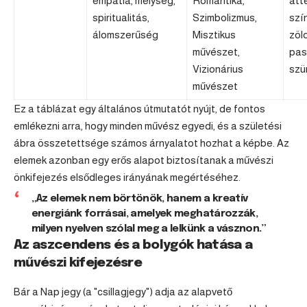
empátia, mélység,
Romantika,
átt
spiritualitás,
Szimbolizmus,
szín
álomszerűség
Misztikus
zöld,
művészet,
pasz
Vizionárius
szü
művészet
Ez a táblázat egy általános útmutatót nyújt, de fontos
emlékezni arra, hogy minden művész egyedi, és a születési
ábra összetettsége számos árnyalatot hozhat a képbe. Az
elemek azonban egy erős alapot biztosítanak a művészi
önkifejezés elsődleges irányának megértéséhez.
„Az elemek nem börtönök, hanem a kreatív
energiánk forrásai, amelyek meghatározzák,
milyen nyelven szólal meg a lelkünk a vásznon.”
Az aszcendens és a bolygók hatása a
művészi kifejezésre
Bár a Nap jegy (a "csillagjegy") adja az alapvető