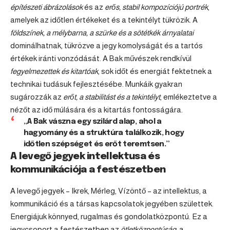
építészeti ábrázolások
és az
erős, stabil kompozíciójú portrék
,
amelyek az időtlen értékeket és a tekintélyt tükrözik. A
földszínek, a mélybarna, a szürke és a sötétkék árnyalatai
dominálhatnak, tükrözve a jegy komolyságát és a tartós
értékek iránti vonzódását. A Bak művészek rendkívül
fegyelmezettek és kitartóak
, sok időt és energiát fektetnek a
technikai tudásuk fejlesztésébe. Munkáik gyakran
sugározzák az
erőt, a stabilitást és a tekintélyt
, emlékeztetve a
nézőt az idő múlására és a kitartás fontosságára.
„A Bak vászna egy szilárd alap, ahol a
hagyomány és a struktúra találkozik, hogy
időtlen szépséget és erőt teremtsen.”
A levegő jegyek intellektusa és
kommunikációja a festészetben
A
levegő jegyek
–
Ikrek
,
Mérleg
,
Vízöntő
– az intellektus, a
kommunikáció és a társas kapcsolatok jegyében születtek.
Energiájuk könnyed, rugalmas és gondolatközpontú. Ez a
jegycsoport a festészetben az
ötletközpontúság
, a