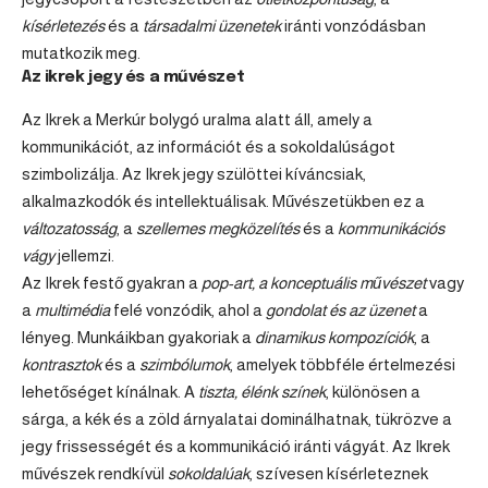
kísérletezés
és a
társadalmi üzenetek
iránti vonzódásban
mutatkozik meg.
Az ikrek jegy és a művészet
Az Ikrek a Merkúr bolygó uralma alatt áll, amely a
kommunikációt, az információt és a sokoldalúságot
szimbolizálja. Az Ikrek jegy szülöttei kíváncsiak,
alkalmazkodók és intellektuálisak. Művészetükben ez a
változatosság
, a
szellemes megközelítés
és a
kommunikációs
vágy
jellemzi.
Az Ikrek festő gyakran a
pop-art, a konceptuális művészet
vagy
a
multimédia
felé vonzódik, ahol a
gondolat és az üzenet
a
lényeg. Munkáikban gyakoriak a
dinamikus kompozíciók
, a
kontrasztok
és a
szimbólumok
, amelyek többféle értelmezési
lehetőséget kínálnak. A
tiszta, élénk színek
, különösen a
sárga, a kék és a zöld árnyalatai dominálhatnak, tükrözve a
jegy frissességét és a kommunikáció iránti vágyát. Az Ikrek
művészek rendkívül
sokoldalúak
, szívesen kísérleteznek