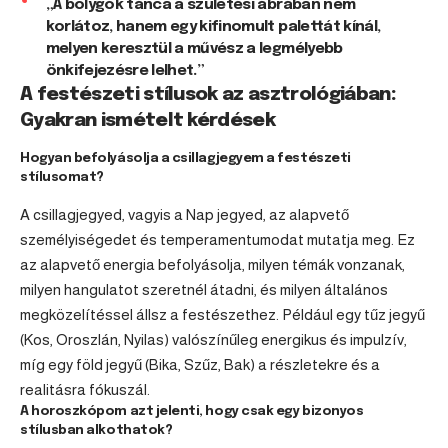
„A bolygók tánca a születési ábrában nem
korlátoz, hanem egy kifinomult palettát kínál,
melyen keresztül a művész a legmélyebb
önkifejezésre lelhet.”
A festészeti stílusok az asztrológiában:
Gyakran ismételt kérdések
Hogyan befolyásolja a csillagjegyem a festészeti
stílusomat?
A csillagjegyed, vagyis a Nap jegyed, az alapvető
személyiségedet és temperamentumodat mutatja meg. Ez
az alapvető energia befolyásolja, milyen témák vonzanak,
milyen hangulatot szeretnél átadni, és milyen általános
megközelítéssel állsz a festészethez. Például egy tűz jegyű
(Kos, Oroszlán, Nyilas) valószínűleg energikus és impulzív,
míg egy föld jegyű (Bika, Szűz, Bak) a részletekre és a
realitásra fókuszál.
A horoszkópom azt jelenti, hogy csak egy bizonyos
stílusban alkothatok?