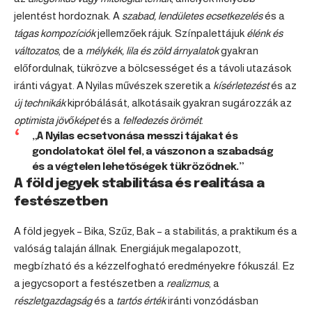
jelentést hordoznak. A
szabad, lendületes ecsetkezelés
és a
tágas kompozíciók
jellemzőek rájuk. Színpalettájuk
élénk és
változatos
, de a
mélykék, lila és zöld árnyalatok
gyakran
előfordulnak, tükrözve a bölcsességet és a távoli utazások
iránti vágyat. A Nyilas művészek szeretik a
kísérletezést
és az
új technikák
kipróbálását, alkotásaik gyakran sugározzák az
optimista jövőképet
és a
felfedezés örömét
.
„A Nyilas ecsetvonása messzi tájakat és
gondolatokat ölel fel, a vászonon a szabadság
és a végtelen lehetőségek tükröződnek.”
A föld jegyek stabilitása és realitása a
festészetben
A föld jegyek –
Bika
,
Szűz
,
Bak
– a stabilitás, a praktikum és a
valóság talaján állnak. Energiájuk megalapozott,
megbízható és a kézzelfogható eredményekre fókuszál. Ez
a jegycsoport a festészetben a
realizmus
, a
részletgazdagság
és a
tartós érték
iránti vonzódásban