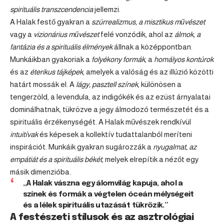
spirituális transzcendencia
jellemzi.
A Halak festő gyakran a
szürrealizmus, a misztikus művészet
vagy a
vizionárius művészet
felé vonzódik, ahol az
álmok, a
fantázia és a spirituális élmények
állnak a középpontban.
Munkáikban gyakoriak a
folyékony formák
, a
homályos kontúrok
és az
éterikus tájképek
, amelyek a valóság és az illúzió közötti
határt mossák el. A
lágy, pasztell színek
, különösen a
tengerzöld, a levendula, az indigókék és az ezüst árnyalatai
dominálhatnak, tükrözve a jegy álmodozó természetét és a
spirituális érzékenységét. A Halak művészek rendkívül
intuitívak
és képesek a kollektív tudattalanból meríteni
inspirációt. Munkáik gyakran sugározzák a
nyugalmat, az
empátiát és a spirituális békét
, melyek elrepítik a nézőt egy
másik dimenzióba.
„A Halak vászna egy álomvilág kapuja, ahol a
színek és formák a végtelen óceán mélységeit
és a lélek spirituális utazását tükrözik.”
A festészeti stílusok és az asztrológiai