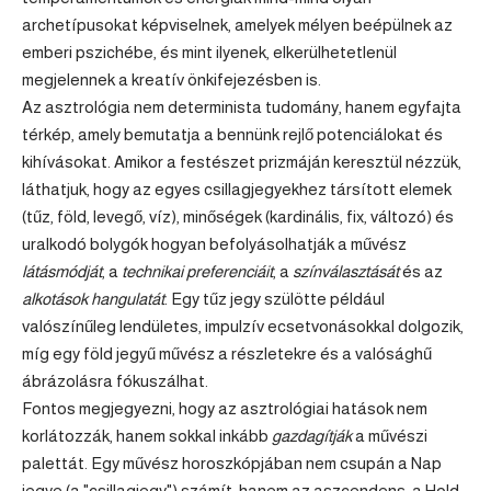
archetípusokat képviselnek, amelyek mélyen beépülnek az
emberi pszichébe, és mint ilyenek, elkerülhetetlenül
megjelennek a kreatív önkifejezésben is.
Az asztrológia nem determinista tudomány, hanem egyfajta
térkép, amely bemutatja a bennünk rejlő potenciálokat és
kihívásokat. Amikor a festészet prizmáján keresztül nézzük,
láthatjuk, hogy az egyes csillagjegyekhez társított elemek
(tűz, föld, levegő, víz), minőségek (kardinális, fix, változó) és
uralkodó bolygók hogyan befolyásolhatják a művész
látásmódját
, a
technikai preferenciáit
, a
színválasztását
és az
alkotások hangulatát
. Egy tűz jegy szülötte például
valószínűleg lendületes, impulzív ecsetvonásokkal dolgozik,
míg egy
föld jegyű
művész a részletekre és a valósághű
ábrázolásra fókuszálhat.
Fontos megjegyezni, hogy az asztrológiai hatások nem
korlátozzák, hanem sokkal inkább
gazdagítják
a művészi
palettát. Egy művész horoszkópjában nem csupán a Nap
jegye (a "csillagjegy") számít, hanem az
aszcendens
, a Hold