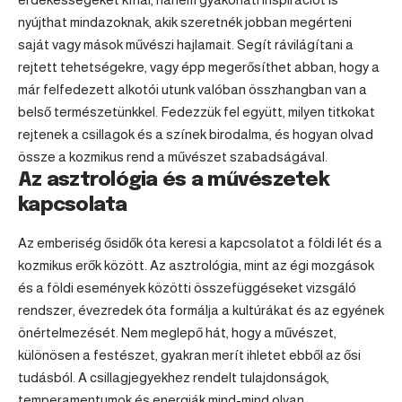
nyújthat mindazoknak, akik szeretnék jobban megérteni
saját vagy mások művészi hajlamait. Segít rávilágítani a
rejtett tehetségekre, vagy épp megerősíthet abban, hogy a
már felfedezett alkotói utunk valóban összhangban van a
belső természetünkkel. Fedezzük fel együtt, milyen titkokat
rejtenek a csillagok és a színek birodalma, és hogyan olvad
össze a kozmikus rend a művészet szabadságával.
Az asztrológia és a művészetek
kapcsolata
Az emberiség ősidők óta keresi a kapcsolatot a földi lét és a
kozmikus erők között. Az asztrológia, mint az égi mozgások
és a földi események közötti összefüggéseket vizsgáló
rendszer, évezredek óta formálja a kultúrákat és az egyének
önértelmezését. Nem meglepő hát, hogy a művészet,
különösen a festészet, gyakran merít ihletet ebből az ősi
tudásból. A csillagjegyekhez rendelt tulajdonságok,
temperamentumok és energiák mind-mind olyan