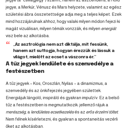
jegye, a Merkúr, Vénusz és Mars helyzete, valamint az egész
születési ábra összetettsége adja meg a teljes képet. Ezek
mind hozzájárulnak ahhoz, hogy valaki milyen módon fejezi ki
magát vizuálisan, milyen témák vonzzák, és milyen
energiát
visz bele az alkotásba.
„Az asztrológia nem azt diktálja, mit fessünk,
hanem azt suttogja, hogyan érezzük és lássuk a
világot, mielőtt az ecset a vászonra ér.”
A tűz jegyek lendülete és szenvedélye a
festészetben
A
tűz jegyek
–
Kos
,
Oroszlán
,
Nyilas
– a dinamizmus, a
szenvedély és az önkifejezés jegyében születtek.
Energiájuk lángoló, inspiráló és gyakran impulzív. Ez a belső
tűz a festészetben is megmutatkozik: jellemző rájuk a
merészség
, a
lendületes ecsetkezelés
és az
erős érzelmi töltet
.
Nem félnek kísérletezni, és gyakran a spontaneitás vezérli
őket az alkotásban.