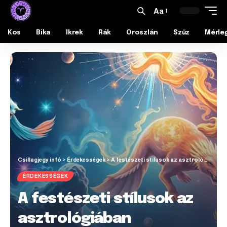
Aa
Kos
Bika
Ikrek
Rák
Oroszlán
Szűz
Mérle
Csillagjegy infó
>
Érdekességek
>
A festészeti stílusok az asztrológiában
ÉRDEKESSÉGEK
A festészeti stílusok az
asztrológiában