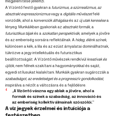
megjelenítése jellemzi.
A Vízöntő festő gyakran a
futurizmus, a szürrealizmus, az
absztrakt expresszionizmus
vagy a
digitális művészet
felé
vonzódik, ahol a
konvenciók áthágása
és az
új utak keresése
a
lényeg. Munkáikban gyakoriak az
absztrakt formák
, a
futurisztikus tájak
és a
szokatlan perspektívák
, amelyek a jövőre
és az emberiség sorsára reflektálnak. A
hideg, élénk színek
,
különösen a kék, a lila és az ezüst árnyalatai dominálhatnak,
tükrözve a jegy intellektuális és futurisztikus
beállítottságát. A Vízöntő művészek rendkívül
kreatívak és
újítók
, nem félnek szakítani a hagyományokkal és saját,
egyedi stílusukat kialakítani. Munkáik gyakran sugározzák a
szabadságot, az eredetiséget és a progresszív gondolkodást
,
inspirálva a nézőt a változásra és a fejlődésre.
„A Vízöntő vászna egy ablak a jövőre, ahol a
formák és színek a szabadság, az innováció és
az emberiség kollektív álmainak szószólói.”
A víz jegyek érzelmei és intuíciója a
festészetben