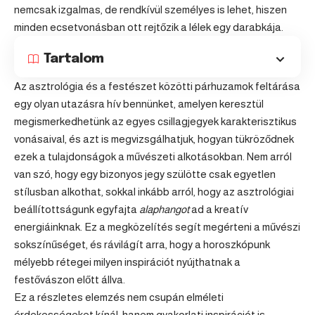
nemcsak izgalmas, de rendkívül személyes is lehet, hiszen
minden ecsetvonásban ott rejtőzik a lélek egy darabkája.
Tartalom
Az asztrológia és a festészet közötti párhuzamok feltárása
egy olyan utazásra hív bennünket, amelyen keresztül
megismerkedhetünk az egyes csillagjegyek karakterisztikus
vonásaival, és azt is megvizsgálhatjuk, hogyan tükröződnek
ezek a tulajdonságok a művészeti alkotásokban. Nem arról
van szó, hogy egy bizonyos jegy szülötte csak egyetlen
stílusban alkothat, sokkal inkább arról, hogy az asztrológiai
beállítottságunk egyfajta
alaphangot
ad a kreatív
energiáinknak. Ez a megközelítés segít megérteni a művészi
sokszínűséget, és rávilágít arra, hogy a horoszkópunk
mélyebb rétegei milyen inspirációt nyújthatnak a
festővászon előtt állva.
Ez a részletes elemzés nem csupán elméleti
érdekességeket kínál, hanem gyakorlati inspirációt is