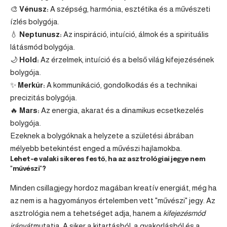
🎨
Vénusz:
A szépség, harmónia, esztétika és a művészeti
ízlés bolygója.
💧
Neptunusz:
Az inspiráció, intuíció, álmok és a spirituális
látásmód bolygója.
🌙
Hold:
Az érzelmek, intuíció és a belső világ kifejezésének
bolygója.
✨
Merkúr:
A kommunikáció, gondolkodás és a technikai
precizitás bolygója.
🔥
Mars:
Az energia, akarat és a dinamikus ecsetkezelés
bolygója.
Ezeknek a bolygóknak a helyzete a születési ábrában
mélyebb betekintést enged a művészi hajlamokba.
Lehet-e valaki sikeres festő, ha az asztrológiai jegye nem
"művészi"?
Minden csillagjegy hordoz magában kreatív energiát, még ha
az nem is a hagyományos értelemben vett "művészi" jegy. Az
asztrológia nem a tehetséget adja, hanem a
kifejezésmód
irányát
mutatja. A siker a kitartásból, a gyakorlásból és a