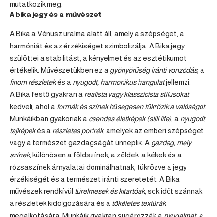
mutatkozik meg.
A bika jegy és a művészet
A Bika a Vénusz uralma alatt áll, amely a szépséget, a
harmóniát és az érzékiséget szimbolizálja. A Bika jegy
szülöttei a stabilitást, a kényelmet és az esztétikumot
értékelik. Művészetükben ez a
gyönyörűség iránti vonzódás
, a
finom részletek
és a
nyugodt, harmonikus hangulat
jellemzi.
A Bika festő gyakran a
realista vagy klasszicista stílusokat
kedveli, ahol a
formák és színek hűségesen tükrözik a valóságot
.
Munkáikban gyakoriak a
csendes életképek (still life)
, a
nyugodt
tájképek
és a
részletes portrék
, amelyek az emberi szépséget
vagy a természet gazdagságát ünneplik. A
gazdag, mély
színek
, különösen a földszínek, a zöldek, a kékek és a
rózsaszínek árnyalatai dominálhatnak, tükrözve a jegy
érzékiségét és a természet iránti szeretetét. A Bika
művészek rendkívül
türelmesek és kitartóak
, sok időt szánnak
a részletek kidolgozására és a
tökéletes textúrák
megalkotására. Munkáik gyakran sugározzák a
nyugalmat, a