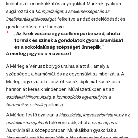
különböző technikákkal és anyagokkal. Munkáik gyakran
sugározzák a
könnyedséget, a szellemességet és az
intellektuális játékosságot
, felkeltve a néző érdeklődését és
gondolkodásra ösztönözve.
„Az Ikrek vászna egy szellemi párbeszéd, ahol a
formák és színek a gondolatok gyors áramlását
és a sokoldalúság szépségét ünneplik.”
A mérleg jegy és a művészet
A Mérleg a Vénusz bolygó uralma alatt áll, amely a
szépséget, a harmóniát és az egyensúlyt szimbolizálja. A
Mérleg jegy szülöttei esztétikusak, diplomatikusak és a
harmóniát keresik mindenben. Művészetükben ez az
esztétikai kifinomultság
, a
kompozíciós egyensúly
és a
harmonikus színvilág
jellemzi.
A Mérleg festő gyakran a
klasszicista, impresszionista
vagy az
esztétikai mozgalmak
felé vonzódik, ahol a
szépség és a
harmónia
áll a középpontban. Munkáikban gyakoriak a
kiegyensúlyozott kompozíciók
, a
lágy átmenetek
és az
elegáns