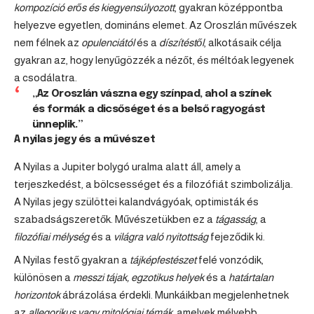
kompozíció erős és kiegyensúlyozott
, gyakran középpontba
helyezve egyetlen, domináns elemet. Az Oroszlán művészek
nem félnek az
opulenciától
és a
díszítéstől
, alkotásaik célja
gyakran az, hogy lenyűgözzék a nézőt, és méltóak legyenek
a csodálatra.
„Az Oroszlán vászna egy színpad, ahol a színek
és formák a dicsőséget és a belső ragyogást
ünneplik.”
A nyilas jegy és a művészet
A Nyilas a Jupiter bolygó uralma alatt áll, amely a
terjeszkedést, a bölcsességet és a filozófiát szimbolizálja.
A Nyilas jegy szülöttei kalandvágyóak, optimisták és
szabadságszeretők. Művészetükben ez a
tágasság
, a
filozófiai mélység
és a
világra való nyitottság
fejeződik ki.
A Nyilas festő gyakran a
tájképfestészet
felé vonzódik,
különösen a
messzi tájak, egzotikus helyek
és a
határtalan
horizontok
ábrázolása érdekli. Munkáikban megjelenhetnek
az
allegorikus vagy mitológiai témák
, amelyek mélyebb