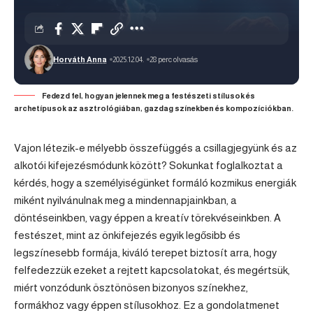
Horváth Anna
2025.12.04.
28 perc olvasás
Fedezd fel, hogyan jelennek meg a festészeti stílusok és
archetípusok az asztrológiában, gazdag színekben és kompozíciókban.
Vajon létezik-e mélyebb összefüggés a csillagjegyünk és az
alkotói kifejezésmódunk között? Sokunkat foglalkoztat a
kérdés, hogy a személyiségünket formáló kozmikus energiák
miként nyilvánulnak meg a mindennapjainkban, a
döntéseinkben, vagy éppen a kreatív törekvéseinkben. A
festészet, mint az önkifejezés egyik legősibb és
legszínesebb formája, kiváló terepet biztosít arra, hogy
felfedezzük ezeket a rejtett kapcsolatokat, és megértsük,
miért vonzódunk ösztönösen bizonyos színekhez,
formákhoz vagy éppen stílusokhoz. Ez a gondolatmenet