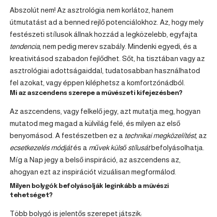
Abszolút nem! Az asztrológia nem korlátoz, hanem
útmutatást ad a benned rejlő potenciálokhoz. Az, hogy mely
festészeti stílusok állnak hozzád a legközelebb, egyfajta
tendencia
, nem pedig merev szabály. Mindenki egyedi, és a
kreativitásod szabadon fejlődhet. Sőt, ha tisztában vagy az
asztrológiai adottságaiddal, tudatosabban használhatod
fel azokat, vagy éppen kiléphetsz a komfortzónádból.
Mi az aszcendens szerepe a művészeti kifejezésben?
Az aszcendens, vagy felkelő jegy, azt mutatja meg, hogyan
mutatod meg magad a külvilág felé, és milyen az első
benyomásod. A festészetben ez a
technikai megközelítést
, az
ecsetkezelés módját
és a
művek külső stílusát
befolyásolhatja.
Míg a Nap jegy a belső inspiráció, az aszcendens az,
ahogyan ezt az inspirációt vizuálisan megformálod.
Milyen bolygók befolyásolják leginkább a művészi
tehetséget?
Több bolygó is jelentős szerepet játszik: