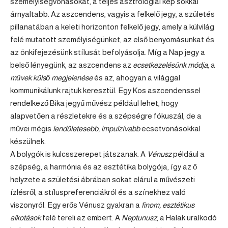
személyiségvonásokat, a teljes asztrológiai kép sokkal
árnyaltabb. Az aszcendens, vagyis a felkelő jegy, a születés
pillanatában a keleti horizonton felkelő jegy, amely a külvilág
felé mutatott személyiségünket, az első benyomásunkat és
az önkifejezésünk stílusát befolyásolja. Míg a Nap jegy a
belső lényegünk, az aszcendens az
ecsetkezelésünk módja
, a
művek külső megjelenése
és az, ahogyan a világgal
kommunikálunk rajtuk keresztül. Egy Kos aszcendenssel
rendelkező Bika jegyű művész például lehet, hogy
alapvetően a részletekre és a szépségre fókuszál, de a
művei mégis
lendületesebb, impulzívabb
ecsetvonásokkal
készülnek.
A bolygók is kulcsszerepet játszanak. A
Vénusz
például a
szépség, a harmónia és az esztétika bolygója, így az ő
helyzete a születési ábrában sokat elárul a művészeti
ízlésről, a stíluspreferenciákról és a színekhez való
viszonyról. Egy erős Vénusz gyakran a
finom, esztétikus
alkotások
felé tereli az embert. A
Neptunusz
, a Halak uralkodó