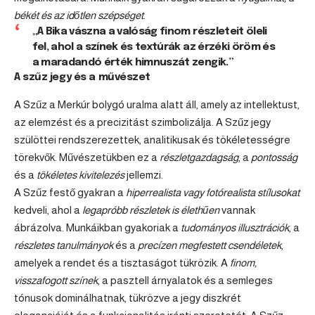
békét és az időtlen szépséget
.
„A Bika vászna a valóság finom részleteit öleli
fel, ahol a színek és textúrák az érzéki öröm és
a maradandó érték himnuszát zengik.”
A szűz jegy és a művészet
A Szűz a Merkúr bolygó uralma alatt áll, amely az intellektust,
az elemzést és a precizitást szimbolizálja. A Szűz jegy
szülöttei rendszerezettek, analitikusak és tökéletességre
törekvők. Művészetükben ez a
részletgazdagság
, a
pontosság
és a
tökéletes kivitelezés
jellemzi.
A Szűz festő gyakran a
hiperrealista vagy fotórealista stílusokat
kedveli, ahol a
legapróbb részletek is élethűen
vannak
ábrázolva. Munkáikban gyakoriak a
tudományos illusztrációk
, a
részletes tanulmányok
és a
precízen megfestett csendéletek
,
amelyek a rendet és a tisztaságot tükrözik. A
finom,
visszafogott színek
, a pasztell árnyalatok és a semleges
tónusok dominálhatnak, tükrözve a jegy diszkrét