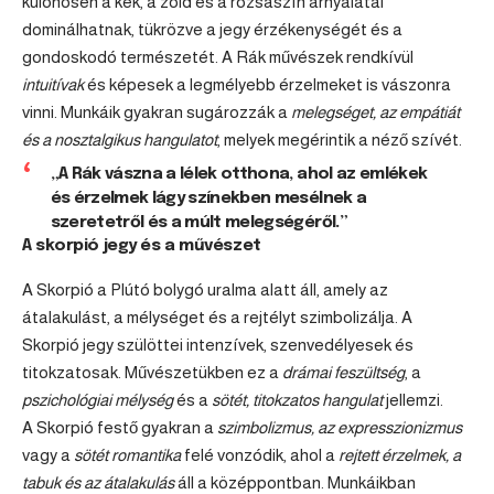
különösen a kék, a zöld és a rózsaszín árnyalatai
dominálhatnak, tükrözve a jegy érzékenységét és a
gondoskodó természetét. A Rák művészek rendkívül
intuitívak
és képesek a legmélyebb érzelmeket is vászonra
vinni. Munkáik gyakran sugározzák a
melegséget, az empátiát
és a nosztalgikus hangulatot
, melyek megérintik a néző szívét.
„A Rák vászna a lélek otthona, ahol az emlékek
és érzelmek lágy színekben mesélnek a
szeretetről és a múlt melegségéről.”
A skorpió jegy és a művészet
A Skorpió a Plútó bolygó uralma alatt áll, amely az
átalakulást, a mélységet és a rejtélyt szimbolizálja. A
Skorpió jegy szülöttei intenzívek, szenvedélyesek és
titokzatosak. Művészetükben ez a
drámai feszültség
, a
pszichológiai mélység
és a
sötét, titokzatos hangulat
jellemzi.
A Skorpió festő gyakran a
szimbolizmus, az expresszionizmus
vagy a
sötét romantika
felé vonzódik, ahol a
rejtett érzelmek, a
tabuk és az átalakulás
áll a középpontban. Munkáikban