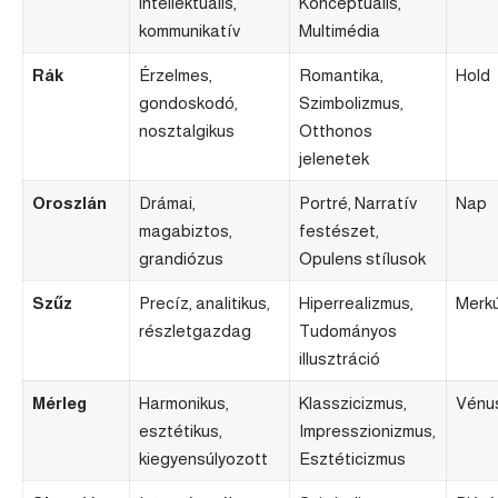
intellektuális,
Konceptuális,
kommunikatív
Multimédia
Rák
Érzelmes,
Romantika,
Hold
gondoskodó,
Szimbolizmus,
nosztalgikus
Otthonos
jelenetek
Oroszlán
Drámai,
Portré, Narratív
Nap
magabiztos,
festészet,
grandiózus
Opulens stílusok
Szűz
Precíz, analitikus,
Hiperrealizmus,
Merkú
részletgazdag
Tudományos
illusztráció
Mérleg
Harmonikus,
Klasszicizmus,
Vénu
esztétikus,
Impresszionizmus,
kiegyensúlyozott
Esztéticizmus