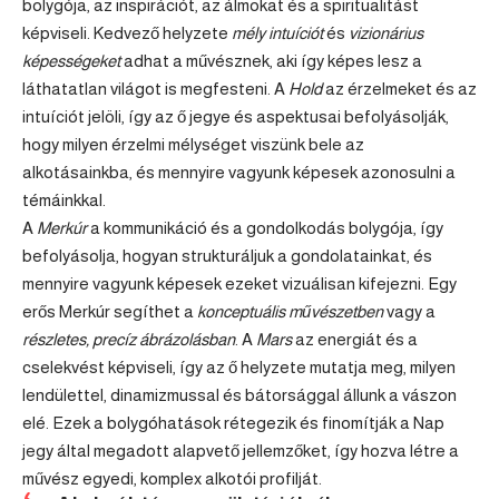
bolygója, az inspirációt, az álmokat és a spiritualitást
képviseli. Kedvező helyzete
mély intuíciót
és
vizionárius
képességeket
adhat a művésznek, aki így képes lesz a
láthatatlan világot is megfesteni. A
Hold
az érzelmeket és az
intuíciót jelöli, így az ő jegye és aspektusai befolyásolják,
hogy milyen érzelmi mélységet viszünk bele az
alkotásainkba, és mennyire vagyunk képesek azonosulni a
témáinkkal.
A
Merkúr
a kommunikáció és a gondolkodás bolygója, így
befolyásolja, hogyan strukturáljuk a gondolatainkat, és
mennyire vagyunk képesek ezeket vizuálisan kifejezni. Egy
erős Merkúr segíthet a
konceptuális művészetben
vagy a
részletes, precíz ábrázolásban
. A
Mars
az energiát és a
cselekvést képviseli, így az ő helyzete mutatja meg, milyen
lendülettel, dinamizmussal és bátorsággal állunk a vászon
elé. Ezek a bolygóhatások rétegezik és finomítják a Nap
jegy által megadott alapvető jellemzőket, így hozva létre a
művész egyedi, komplex alkotói profilját.