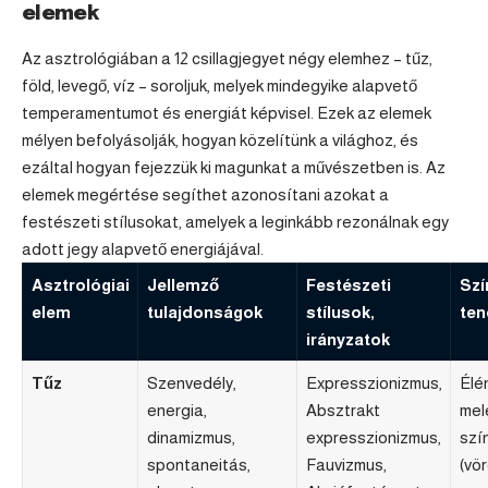
elemek
Az asztrológiában a 12 csillagjegyet négy elemhez – tűz,
föld, levegő, víz – soroljuk, melyek mindegyike alapvető
temperamentumot és energiát képvisel. Ezek az elemek
mélyen befolyásolják, hogyan közelítünk a világhoz, és
ezáltal hogyan fejezzük ki magunkat a művészetben is. Az
elemek megértése segíthet azonosítani azokat a
festészeti stílusokat, amelyek a leginkább rezonálnak egy
adott jegy alapvető energiájával.
Asztrológiai
Jellemző
Festészeti
Szí
elem
tulajdonságok
stílusok,
ten
irányzatok
Tűz
Szenvedély,
Expresszionizmus,
Élén
energia,
Absztrakt
mel
dinamizmus,
expresszionizmus,
szí
spontaneitás,
Fauvizmus,
(vör