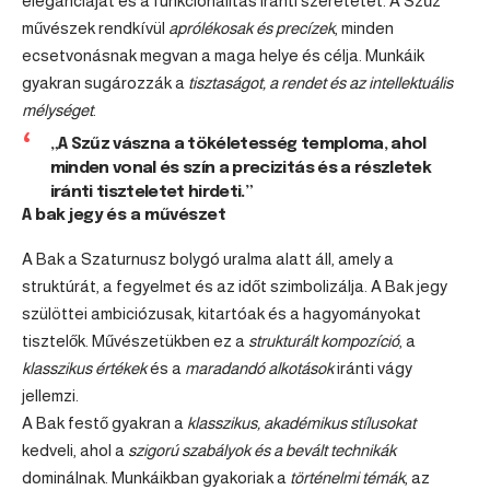
eleganciáját és a funkcionalitás iránti szeretetét. A Szűz
művészek rendkívül
aprólékosak és precízek
, minden
ecsetvonásnak megvan a maga helye és célja. Munkáik
gyakran sugározzák a
tisztaságot, a rendet és az intellektuális
mélységet
.
„A Szűz vászna a tökéletesség temploma, ahol
minden vonal és szín a precizitás és a részletek
iránti tiszteletet hirdeti.”
A bak jegy és a művészet
A Bak a Szaturnusz bolygó uralma alatt áll, amely a
struktúrát, a fegyelmet és az időt szimbolizálja. A Bak jegy
szülöttei ambiciózusak, kitartóak és a hagyományokat
tisztelők. Művészetükben ez a
strukturált kompozíció
, a
klasszikus értékek
és a
maradandó alkotások
iránti vágy
jellemzi.
A Bak festő gyakran a
klasszikus, akadémikus stílusokat
kedveli, ahol a
szigorú szabályok és a bevált technikák
dominálnak. Munkáikban gyakoriak a
történelmi témák
, az