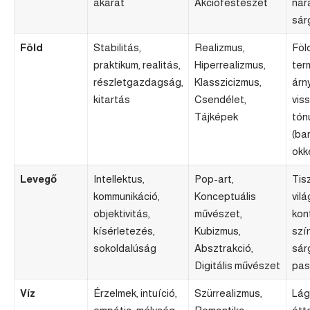
akarat
Akciófestészet
nar
sár
Föld
Stabilitás,
Realizmus,
Föl
praktikum, realitás,
Hiperrealizmus,
ter
részletgazdagság,
Klasszicizmus,
árn
kitartás
Csendélet,
vis
Tájképek
tón
(bar
okk
Levegő
Intellektus,
Pop-art,
Tis
kommunikáció,
Konceptuális
vilá
objektivitás,
művészet,
kon
kísérletezés,
Kubizmus,
szín
sokoldalúság
Absztrakció,
sárg
Digitális művészet
pas
Víz
Érzelmek, intuíció,
Szürrealizmus,
Lágy