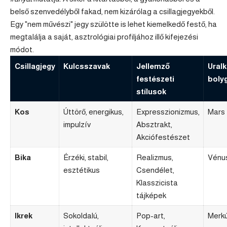
belső szenvedélyből fakad, nem kizárólag a csillagjegyekből.
Egy "nem művészi" jegy szülötte is lehet kiemelkedő festő, ha
megtalálja a saját, asztrológiai profiljához illő kifejezési
módot.
Csillagjegy
Kulcsszavak
Jellemző
Ural
festészeti
boly
stílusok
Kos
Úttörő, energikus,
Expresszionizmus,
Mars
impulzív
Absztrakt,
Akciófestészet
Bika
Érzéki, stabil,
Realizmus,
Vénu
esztétikus
Csendélet,
Klasszicista
tájképek
Ikrek
Sokoldalú,
Pop-art,
Merkú