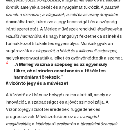
formák
, amelyek a békét és a nyugalmat tükrözik. A
pasztell
színek, a rózsaszín, a világoskék, a zöld és az arany árnyalatai
dominálhatnak, tükrözve a jegy finomságát és a szépség
iránti szeretetét. A Mérleg művészek rendkívül
érzékenyek a
vizuális harmóniára
, és nagy hangsúlyt fektetnek a színek és
formák közötti tökéletes egyensúlyra. Munkáik gyakran
sugározzák az
eleganciát, a békét és a kifinomult szépséget
,
melyek megnyugtatják a lelket és gyönyörködtetik a szemet.
„A Mérleg vászna a szépség és az egyensúly
tükre, ahol minden ecsetvonás a tökéletes
harmóniára törekszik.”
A vízöntő jegy és a művészet
A Vízöntő az Uránusz bolygó uralma alatt áll, amely az
innovációt, a szabadságot és a jövőt szimbolizálja. A
Vízöntő jegy szülöttei eredetiek, függetlenek és
progresszívek. Művészetükben ez az
avantgárd
megközelítés
, a
kísérletező szellem
és a
társadalmi üzenetek