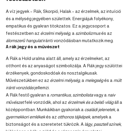
A
víz jegyek
–
Rák
,
Skorpió
,
Halak
– az érzelmek, az intuíció
és a mélység jegyében születtek. Energiájuk folyékony,
empatikus és gyakran titokzatos. Ez a jegycsoport a
festészetben az
érzelmi mélység
, a
szimbolizmus
és az
álomszerű hangulat
iránti vonzódásban mutatkozik meg.
A rák jegy és a művészet
A Rák a Hold uralma alatt áll, amely az érzelmeket, az
otthont és az anyaságot szimbolizálja. A Rák jegy szülöttei
érzékenyek, gondoskodóak és nosztalgikusak.
Művészetükben ez az
érzelmi mélység
, a
melegség
és a
múlt
iránti vonzódás
jellemzi.
A Rák festő gyakran a
romantikus, szimbolista
vagy a
naiv
művészet
felé vonzódik, ahol az
érzelmek és a belső világ
áll a
középpontban. Munkáikban gyakoriak a
családi jelenetek
, a
gyermekkori emlékek
és az
otthonos tájképek
, amelyek a
biztonságot és a szeretetet tükrözik. A
lágy, pasztell színek
,