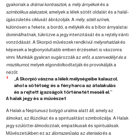
gyakoriak a
drámai kontrasztok
, a
mély árnyékok
és a
szimbolikus alakzatok
, amelyek a lélek sötét oldalát és a halál-
újjászületés ciklusát ábrázolják. A
mély, sötét színek
,
különösen a fekete, a bordó, a mélykék és a bíbor árnyalatai
dominálhatnak, tükrözve a jegy intenzitását és a rejtély iránti
vonzódását. A Skorpió művészek rendkívül
mélyrehatóak
és
képesek a legbonyolultabb emberi érzéseket is vászonra
vinni. Munkáik gyakran sugározzák az
erőt, a szenvedélyt és a
misztikumot
, melyek elgondolkodtatják és provokálják a
nézőt.
„A Skorpió vászna a lélek mélységeibe kalauzol,
ahol a sötétség és a fény harca az átalakulás
és a rejtett igazságok történetét meséli el.”
A halak jegy és a művészet
A Halak a Neptunusz bolygó uralma alatt áll, amely az
álmokat, az illúziókat és a spiritualitást szimbolizálja. A Halak
jegy szülöttei álmodozóak, empatikusak és spirituálisak.
Művészetükben ez az
álomszerűség
, az
éteriség
és a