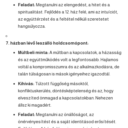
Feladat:
Megtanulni az elengedést, a hitet és a
spiritualitást. Fejlődés a 12. ház felé, ami az intuíciót,
az együttérzést és a feltétel nélküli szeretetet
hangsúlyozza.
7. házban lévő leszálló holdcsomópont:
Múltbeli minta:
A múltban a kapcsolatok, a házasság
és az együttműködés volt a legfontosabb. Hajlamos
voltál a kompromisszumra és az alkalmazkodásra, de
talán túlságosan is mások igényeihez igazodtál.
Kihívás:
Túlzott függőség másoktól,
konfliktuskerülés, döntésképtelenség és az, hogy
elveszíted önmagad a kapcsolatokban. Nehezen
állsz ki magadért.
Feladat:
Megtanulni az önállóságot, az
önérvényesítést és a saját identitásod erősítését.