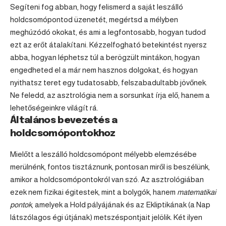
Segíteni fog abban, hogy felismerd a saját leszálló
holdcsomópontod üzenetét, megértsd a mélyben
meghúzódó okokat, és ami a legfontosabb, hogyan tudod
ezt az erőt átalakítani. Kézzelfogható betekintést nyersz
abba, hogyan léphetsz túl a berögzült mintákon, hogyan
engedheted el a már nem hasznos dolgokat, és hogyan
nyithatsz teret egy tudatosabb, felszabadultabb jövőnek.
Ne feledd, az asztrológia nem a sorsunkat írja elő, hanem a
lehetőségeinkre világít rá.
Általános bevezetés a
holdcsomópontokhoz
Mielőtt a leszálló holdcsomópont mélyebb elemzésébe
merülnénk, fontos tisztáznunk, pontosan miről is beszélünk,
amikor a holdcsomópontokról van szó. Az asztrológiában
ezek nem fizikai égitestek, mint a bolygók, hanem
matematikai
pontok
, amelyek a Hold pályájának és az Ekliptikának (a Nap
látszólagos égi útjának) metszéspontjait jelölik. Két ilyen