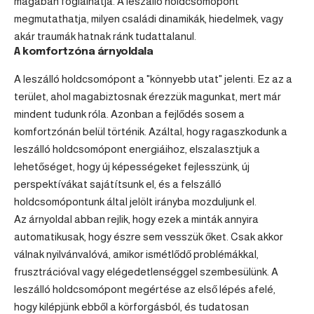
magában foglalhatja. A leszálló holdcsomópont
megmutathatja, milyen családi dinamikák, hiedelmek, vagy
akár traumák hatnak ránk tudattalanul.
A komfortzóna árnyoldala
A leszálló holdcsomópont a "könnyebb utat" jelenti. Ez az a
terület, ahol magabiztosnak érezzük magunkat, mert már
mindent tudunk róla. Azonban a fejlődés sosem a
komfortzónán belül történik. Azáltal, hogy ragaszkodunk a
leszálló holdcsomópont energiáihoz, elszalasztjuk a
lehetőséget, hogy új képességeket fejlesszünk, új
perspektívákat sajátítsunk el, és a felszálló
holdcsomópontunk által jelölt irányba mozduljunk el.
Az árnyoldal abban rejlik, hogy ezek a minták annyira
automatikusak, hogy észre sem vesszük őket. Csak akkor
válnak nyilvánvalóvá, amikor ismétlődő problémákkal,
frusztrációval vagy elégedetlenséggel szembesülünk. A
leszálló holdcsomópont megértése az első lépés afelé,
hogy kilépjünk ebből a körforgásból, és tudatosan