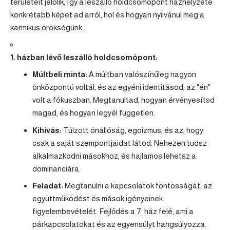
területeit jelölik, így a leszálló holdcsomópont házhelyzete
konkrétabb képet ad arról, hol és hogyan nyilvánul meg a
karmikus örökségünk.
1. házban lévő leszálló holdcsomópont:
Múltbeli minta:
A múltban valószínűleg nagyon
önközpontú voltál, és az egyéni identitásod, az "én"
volt a fókuszban. Megtanultad, hogyan érvényesítsd
magad, és hogyan legyél független.
Kihívás:
Túlzott önállóság, egoizmus, és az, hogy
csak a saját szempontjaidat látod. Nehezen tudsz
alkalmazkodni másokhoz, és hajlamos lehetsz a
dominanciára.
Feladat:
Megtanulni a kapcsolatok fontosságát, az
együttműködést és mások igényeinek
figyelembevételét. Fejlődés a 7. ház felé, ami a
párkapcsolatokat és az egyensúlyt hangsúlyozza.