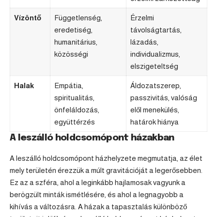
Vízöntő
Függetlenség,
Érzelmi
eredetiség,
távolságtartás,
humanitárius,
lázadás,
közösségi
individualizmus,
elszigeteltség
Halak
Empátia,
Áldozatszerep,
spiritualitás,
passzivitás, valóság
önfeláldozás,
elől menekülés,
együttérzés
határok hiánya
A leszálló holdcsomópont házakban
A leszálló holdcsomópont házhelyzete megmutatja, az élet
mely területén érezzük a múlt gravitációját a legerősebben.
Ez az a szféra, ahol a leginkább hajlamosak vagyunk a
berögzült minták ismétlésére, és ahol a legnagyobb a
kihívás a változásra. A házak a tapasztalás különböző