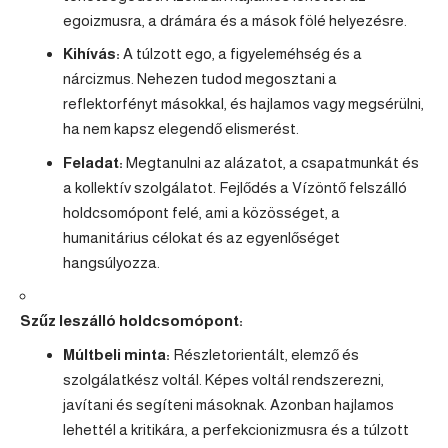
egoizmusra, a drámára és a mások fölé helyezésre.
Kihívás:
A túlzott ego, a figyeleméhség és a
nárcizmus. Nehezen tudod megosztani a
reflektorfényt másokkal, és hajlamos vagy megsérülni,
ha nem kapsz elegendő elismerést.
Feladat:
Megtanulni az alázatot, a csapatmunkát és
a kollektív szolgálatot. Fejlődés a
Vízöntő
felszálló
holdcsomópont felé, ami a közösséget, a
humanitárius célokat és az egyenlőséget
hangsúlyozza.
Szűz
leszálló holdcsomópont:
Múltbeli minta:
Részletorientált, elemző és
szolgálatkész voltál. Képes voltál rendszerezni,
javítani és segíteni másoknak. Azonban hajlamos
lehettél a kritikára, a perfekcionizmusra és a túlzott