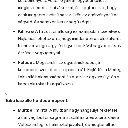
kezdeményező voltál. Gyakran egyedül kellett
megküzdened a kihívásokkal, és megtanultad, hogy
csak magadra számíthatsz. Erős az önérvényesítési
vágyad, és nehezen kérsz segítséget.
Kihívás:
A túlzott önállóság és az impulzív cselekvés.
Hajlamos lehetsz arra, hogy mindenben az első akarsz
lenni, versengő vagy, és figyelmen kívül hagyod mások
érzéseit vagy igényeit.
Feladat:
Megtanulni az együttműködést, a
kompromisszumot és a diplomáciát. Fejlődés a
Mérleg
felszálló holdcsomópont felé, ami az egyensúlyt és a
kapcsolatokat hangsúlyozza.
Bika
leszálló holdcsomópont:
Múltbeli minta:
A múltban nagy hangsúlyt fektettél
az anyagi biztonságra, a stabilitásra és a birtoklásra.
Valószínűleg felhalmoztál javakat, és megtanultad