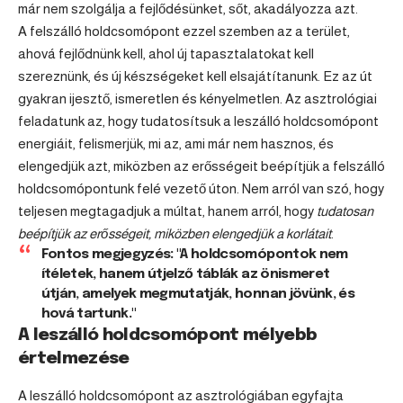
már nem szolgálja a fejlődésünket, sőt, akadályozza azt.
A felszálló holdcsomópont ezzel szemben az a terület,
ahová fejlődnünk kell, ahol új tapasztalatokat kell
szereznünk, és új készségeket kell elsajátítanunk. Ez az út
gyakran ijesztő, ismeretlen és kényelmetlen. Az asztrológiai
feladatunk az, hogy tudatosítsuk a leszálló holdcsomópont
energiáit, felismerjük, mi az, ami már nem hasznos, és
elengedjük azt, miközben az erősségeit beépítjük a felszálló
holdcsomópontunk felé vezető úton. Nem arról van szó, hogy
teljesen megtagadjuk a múltat, hanem arról, hogy
tudatosan
beépítjük az erősségeit, miközben elengedjük a korlátait
.
Fontos megjegyzés: "A holdcsomópontok nem
ítéletek, hanem útjelző táblák az önismeret
útján, amelyek megmutatják, honnan jövünk, és
hová tartunk."
A leszálló holdcsomópont mélyebb
értelmezése
A leszálló holdcsomópont az asztrológiában egyfajta