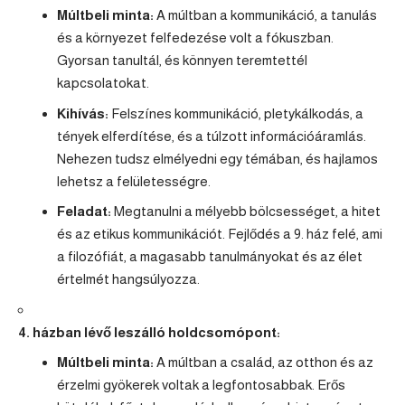
Múltbeli minta:
A múltban a kommunikáció, a tanulás
és a környezet felfedezése volt a fókuszban.
Gyorsan tanultál, és könnyen teremtettél
kapcsolatokat.
Kihívás:
Felszínes kommunikáció, pletykálkodás, a
tények elferdítése, és a túlzott információáramlás.
Nehezen tudsz elmélyedni egy témában, és hajlamos
lehetsz a felületességre.
Feladat:
Megtanulni a mélyebb bölcsességet, a hitet
és az etikus kommunikációt. Fejlődés a 9. ház felé, ami
a filozófiát, a magasabb tanulmányokat és az élet
értelmét hangsúlyozza.
4. házban lévő leszálló holdcsomópont:
Múltbeli minta:
A múltban a család, az otthon és az
érzelmi gyökerek voltak a legfontosabbak. Erős