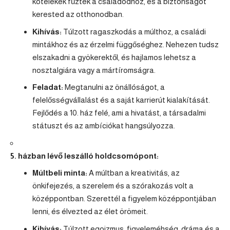
kötelékek fűztek a családodhoz, és a biztonságot
kerested az otthonodban.
Kihívás:
Túlzott ragaszkodás a múlthoz, a családi
mintákhoz és az érzelmi függőséghez. Nehezen tudsz
elszakadni a gyökerektől, és hajlamos lehetsz a
nosztalgiára vagy a mártíromságra.
Feladat:
Megtanulni az önállóságot, a
felelősségvállalást és a saját karrierút kialakítását.
Fejlődés a 10. ház felé, ami a hivatást, a társadalmi
státuszt és az ambíciókat hangsúlyozza.
5. házban lévő leszálló holdcsomópont:
Múltbeli minta:
A múltban a kreativitás, az
önkifejezés, a szerelem és a szórakozás volt a
középpontban. Szerettél a figyelem középpontjában
lenni, és élvezted az élet örömeit.
Kihívás:
Túlzott egoizmus, figyeleméhség, dráma és a