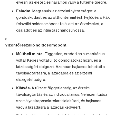
élvezni az életet, és hajlamos vagy a túlterheltségre.
Feladat:
Megtanulni az érzelmi nyitottságot, a
gondoskodást és az otthonteremtést. Fejlődés a Rák
felszálló holdcsomópont felé, ami az érzelmeket, a
családot és az intimitást hangsúlyozza.
Vízöntő leszálló holdcsomópont:
Múltbeli minta:
Független, eredeti és humanitárius
voltál. Képes voltál újító gondolatokat hozni, és a
közösségért dolgozni. Azonban hajlamos lehettél a
távolságtartásra, a lázadásra és az érzelmi
elszigeteltségre.
Kihívás:
A túlzott függetlenség, az érzelmi
távolságtartás és az individualizmus. Nehezen tudsz
személyes kapcsolatokat kialakítani, és hajlamos
vagy a lázadásra a lázadás kedvéért.