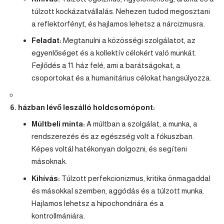
túlzott kockázatvállalás. Nehezen tudod megosztani
a reflektorfényt, és hajlamos lehetsz a nárcizmusra.
Feladat:
Megtanulni a közösségi szolgálatot, az
egyenlőséget és a kollektív célokért való munkát.
Fejlődés a 11. ház felé, ami a barátságokat, a
csoportokat és a humanitárius célokat hangsúlyozza.
6. házban lévő leszálló holdcsomópont:
Múltbeli minta:
A múltban a szolgálat, a munka, a
rendszerezés és az egészség volt a fókuszban.
Képes voltál hatékonyan dolgozni, és segíteni
másoknak.
Kihívás:
Túlzott perfekcionizmus, kritika önmagaddal
és másokkal szemben, aggódás és a túlzott munka.
Hajlamos lehetsz a hipochondriára és a
kontrollmániára.