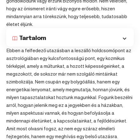
gondolkodunk vagy érzünk bizonyos módon. Nem véletlen,
hogy az önismeret iránti vágy egyre erősebb, hiszen
mindannyian arra törekszünk, hogy teljesebb, tudatosabb
életet éljünk.
Tartalom
Ebben a felfedező utazásban a leszálló holdcsomópont az
asztrológiában egy kulcsfontosságú pont, egy kozmikus
térképjel, amely a múltunkat, a hozott képességeinket, a
megszokott, de sokszor már nem szolgáló mintáinkat
szimbolizálja. Nem csupán egy bolygóállás, hanem egy
energetikai lenyomat, amely megmutatja, honnan jövünk, és
milyen tapasztalatokat hoztunk magunkkal. Fogunk beszélni
arról, hogyan jelenik meg ez a jegyekben és a házakban,
milyen aspektusai vannak, és hogyan befolyásolja a
mindennapi életünket, a kapcsolatainkat, a fejlődésünket.
Amit most olvasni fogsz, az nem egy száraz elméleti
fejtegetés, hanem egy meghívás egy belső utazásra.