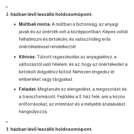
2. házban lévő leszálló holdcsomópont:
Múltbeli minta:
A múltban a biztonság, az anyagi
javak és az önérték volt a középpontban. Képes voltál
felhalmozni és birtokolni, és valószínűleg erős
önértékeléssel rendelkeztél.
Kihívás:
Túlzott ragaszkodás az anyagiakhoz, a
változástól való félelem, és az, hogy az önértékedet a
birtokolt dolgokhoz kötöd. Nehezen engedsz el
embereket vagy tárgyakat.
Feladat:
Megtanulni az elengedést, a megosztást és
a transzformációt. Fejlődés a 8. ház felé, ami a közös
erőforrásokat, az intimitást és a mélyebb átalakulást
hangsúlyozza.
3. házban lévő leszálló holdcsomópont: