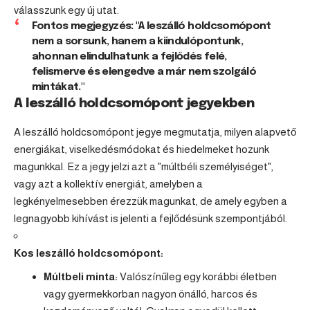
válasszunk egy új utat.
Fontos megjegyzés: "A leszálló holdcsomópont
nem a sorsunk, hanem a kiindulópontunk,
ahonnan elindulhatunk a fejlődés felé,
felismerve és elengedve a már nem szolgáló
mintákat."
A leszálló holdcsomópont jegyekben
A leszálló holdcsomópont jegye megmutatja, milyen alapvető
energiákat, viselkedésmódokat és hiedelmeket hozunk
magunkkal. Ez a jegy jelzi azt a "múltbéli személyiséget",
vagy azt a kollektív energiát, amelyben a
legkényelmesebben érezzük magunkat, de amely egyben a
legnagyobb kihívást is jelenti a fejlődésünk szempontjából.
Kos
leszálló holdcsomópont:
Múltbeli minta:
Valószínűleg egy korábbi életben
vagy gyermekkorban nagyon önálló, harcos és