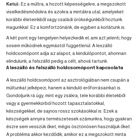
Ketu):
Ez a múltra, a hozott képességekre, a megszokott
viselkedésmódokra és azokra a mintákra utal, amelyeket
korábbi életeinkből vagy családi örökségünkből hoztunk
magunkkal. Ez a komfortzónánk, de egyben a korlátunk is.
A két pont egy tengelyen helyezkedik el, ami azt jelenti, hogy
sosem működnek egymástól függetlenül. A leszálló
holdcsomópont adja az alapot, a kiindulópontot, ahonnan
elindulunk, a felszálló pedig a célt, ahová tartunk.
A leszálló és felszálló holdcsomópont kapcsolata
A leszálló holdcsomópont az asztrológiában nem csupán a
múltunkat jelképezi, hanem a kiinduló erőforrásainkat is.
Gondoljunk rá úgy, mint egy zsákra, tele korábbi életekből
vagy a gyermekkorból hozott tapasztalatokkal,
készségekkel, de sajnos rossz szokásokkal is. Ezek a
készségek annyira természetesek számunkra, hogy gyakran
észre sem vesszük őket, mégis ösztönösen használjuk őket.
A probléma akkor kezdődik, amikor ez a megszokott minta