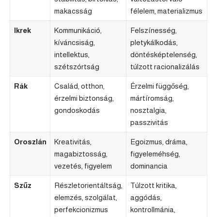
makacsság
félelem, materializmus
Ikrek
Kommunikáció,
Felszínesség,
kíváncsiság,
pletykálkodás,
intellektus,
döntésképtelenség,
szétszórtság
túlzott racionalizálás
Rák
Család, otthon,
Érzelmi függőség,
érzelmi biztonság,
mártíromság,
gondoskodás
nosztalgia,
passzivitás
Oroszlán
Kreativitás,
Egoizmus, dráma,
magabiztosság,
figyeleméhség,
vezetés, figyelem
dominancia
Szűz
Részletorientáltság,
Túlzott kritika,
elemzés, szolgálat,
aggódás,
perfekcionizmus
kontrollmánia,