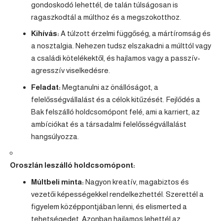
gondoskodó lehettél, de talán túlságosan is
ragaszkodtál a múlthoz és a megszokotthoz.
Kihívás:
A túlzott érzelmi függőség, a mártíromság és
a nosztalgia. Nehezen tudsz elszakadni a múlttól vagy
a családi kötelékektől, és hajlamos vagy a passzív-
agresszív viselkedésre.
Feladat:
Megtanulni az önállóságot, a
felelősségvállalást és a célok kitűzését. Fejlődés a
Bak
felszálló holdcsomópont felé, ami a karriert, az
ambíciókat és a társadalmi felelősségvállalást
hangsúlyozza.
Oroszlán
leszálló holdcsomópont:
Múltbeli minta:
Nagyon kreatív, magabiztos és
vezetői képességekkel rendelkezhettél. Szerettél a
figyelem középpontjában lenni, és elismerted a
tehetségedet. Azonban hajlamos lehettél az