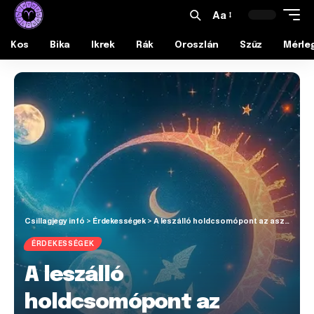
Aa
Kos
Bika
Ikrek
Rák
Oroszlán
Szűz
Mérle
Csillagjegy infó
>
Érdekességek
>
A leszálló holdcsomópont az asztrológiában
ÉRDEKESSÉGEK
A leszálló
holdcsomópont az