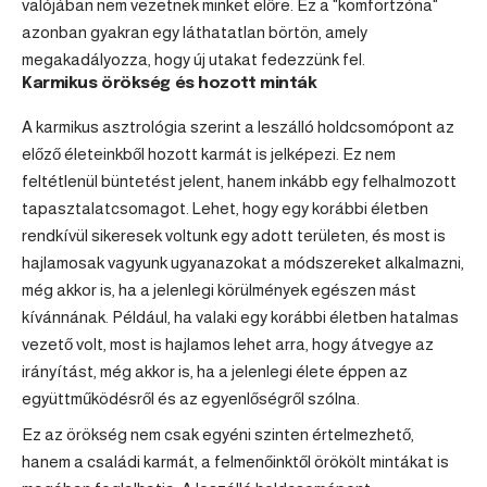
valójában nem vezetnek minket előre. Ez a "komfortzóna"
azonban gyakran egy láthatatlan börtön, amely
megakadályozza, hogy új utakat fedezzünk fel.
Karmikus örökség és hozott minták
A karmikus asztrológia szerint a leszálló holdcsomópont az
előző életeinkből hozott karmát is jelképezi. Ez nem
feltétlenül büntetést jelent, hanem inkább egy felhalmozott
tapasztalatcsomagot. Lehet, hogy egy korábbi életben
rendkívül sikeresek voltunk egy adott területen, és most is
hajlamosak vagyunk ugyanazokat a módszereket alkalmazni,
még akkor is, ha a jelenlegi körülmények egészen mást
kívánnának. Például, ha valaki egy korábbi életben hatalmas
vezető volt, most is hajlamos lehet arra, hogy átvegye az
irányítást, még akkor is, ha a jelenlegi élete éppen az
együttműködésről és az egyenlőségről szólna.
Ez az örökség nem csak egyéni szinten értelmezhető,
hanem a családi karmát, a felmenőinktől örökölt mintákat is