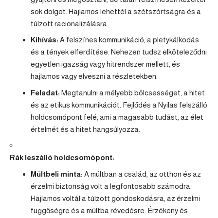
sok dolgot. Hajlamos lehettél a szétszórtságra és a
túlzott racionalizálásra.
Kihívás:
A felszínes kommunikáció, a pletykálkodás
és a tények elferdítése. Nehezen tudsz elköteleződni
egyetlen igazság vagy hitrendszer mellett, és
hajlamos vagy elveszni a részletekben.
Feladat:
Megtanulni a mélyebb bölcsességet, a hitet
és az etikus kommunikációt. Fejlődés a
Nyilas
felszálló
holdcsomópont felé, ami a magasabb tudást, az élet
értelmét és a hitet hangsúlyozza.
Rák
leszálló holdcsomópont:
Múltbeli minta:
A múltban a család, az otthon és az
érzelmi biztonság volt a legfontosabb számodra.
Hajlamos voltál a túlzott gondoskodásra, az érzelmi
függőségre és a múltba révedésre. Érzékeny és