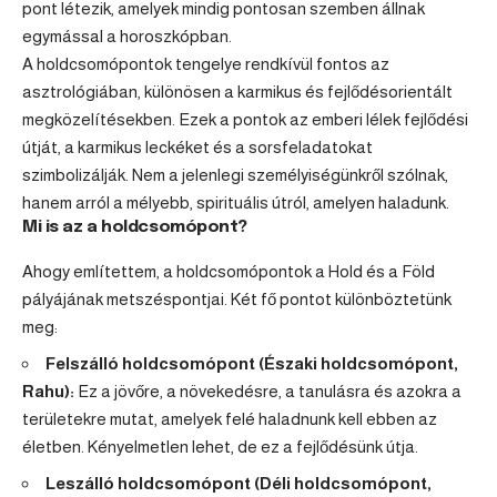
pont létezik, amelyek mindig pontosan szemben állnak
egymással a horoszkópban.
A holdcsomópontok tengelye rendkívül fontos az
asztrológiában, különösen a karmikus és fejlődésorientált
megközelítésekben. Ezek a pontok az emberi lélek fejlődési
útját, a karmikus leckéket és a sorsfeladatokat
szimbolizálják. Nem a jelenlegi személyiségünkről szólnak,
hanem arról a mélyebb, spirituális útról, amelyen haladunk.
Mi is az a holdcsomópont?
Ahogy említettem, a holdcsomópontok a Hold és a Föld
pályájának metszéspontjai. Két fő pontot különböztetünk
meg:
Felszálló holdcsomópont (Északi holdcsomópont,
Rahu):
Ez a jövőre, a növekedésre, a tanulásra és azokra a
területekre mutat, amelyek felé haladnunk kell ebben az
életben. Kényelmetlen lehet, de ez a fejlődésünk útja.
Leszálló holdcsomópont (Déli holdcsomópont,