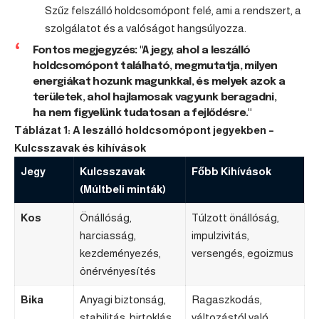
Szűz felszálló holdcsomópont felé, ami a rendszert, a
szolgálatot és a valóságot hangsúlyozza.
Fontos megjegyzés: "A jegy, ahol a leszálló
holdcsomópont található, megmutatja, milyen
energiákat hozunk magunkkal, és melyek azok a
területek, ahol hajlamosak vagyunk beragadni,
ha nem figyelünk tudatosan a fejlődésre."
Táblázat 1: A leszálló holdcsomópont jegyekben –
Kulcsszavak és kihívások
Jegy
Kulcsszavak
Főbb Kihívások
(Múltbeli minták)
Kos
Önállóság,
Túlzott önállóság,
harciasság,
impulzivitás,
kezdeményezés,
versengés, egoizmus
önérvényesítés
Bika
Anyagi biztonság,
Ragaszkodás,
stabilitás, birtoklás,
változástól való