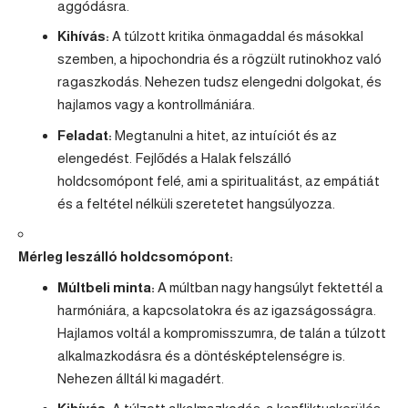
aggódásra.
Kihívás:
A túlzott kritika önmagaddal és másokkal
szemben, a hipochondria és a rögzült rutinokhoz való
ragaszkodás. Nehezen tudsz elengedni dolgokat, és
hajlamos vagy a kontrollmániára.
Feladat:
Megtanulni a hitet, az intuíciót és az
elengedést. Fejlődés a
Halak
felszálló
holdcsomópont felé, ami a spiritualitást, az empátiát
és a feltétel nélküli szeretetet hangsúlyozza.
Mérleg leszálló holdcsomópont:
Múltbeli minta:
A múltban nagy hangsúlyt fektettél a
harmóniára, a kapcsolatokra és az igazságosságra.
Hajlamos voltál a kompromisszumra, de talán a túlzott
alkalmazkodásra és a döntésképtelenségre is.
Nehezen álltál ki magadért.