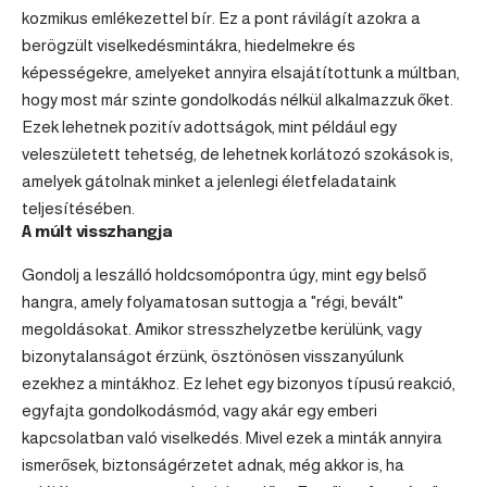
kozmikus emlékezettel bír. Ez a pont rávilágít azokra a
berögzült viselkedésmintákra, hiedelmekre és
képességekre, amelyeket annyira elsajátítottunk a múltban,
hogy most már szinte gondolkodás nélkül alkalmazzuk őket.
Ezek lehetnek pozitív adottságok, mint például egy
veleszületett tehetség, de lehetnek korlátozó szokások is,
amelyek gátolnak minket a jelenlegi életfeladataink
teljesítésében.
A múlt visszhangja
Gondolj a leszálló holdcsomópontra úgy, mint egy belső
hangra, amely folyamatosan suttogja a "régi, bevált"
megoldásokat. Amikor stresszhelyzetbe kerülünk, vagy
bizonytalanságot érzünk, ösztönösen visszanyúlunk
ezekhez a mintákhoz. Ez lehet egy bizonyos típusú reakció,
egyfajta gondolkodásmód, vagy akár egy emberi
kapcsolatban való viselkedés. Mivel ezek a minták annyira
ismerősek, biztonságérzetet adnak, még akkor is, ha