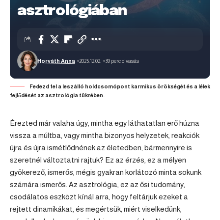
asztrológiában
Horváth Anna
2025.12.02.
39 perc olvasás
Fedezd fel a leszálló holdcsomópont karmikus örökségét és a lélek
fejlődését az asztrológia tükrében.
Érezted már valaha úgy, mintha egy láthatatlan erő húzna
vissza a múltba, vagy mintha bizonyos helyzetek, reakciók
újra és újra ismétlődnének az életedben, bármennyire is
szeretnél változtatni rajtuk? Ez az érzés, ez a mélyen
gyökerező, ismerős, mégis gyakran korlátozó minta sokunk
számára ismerős. Az asztrológia, ez az ősi tudomány,
csodálatos eszközt kínál arra, hogy feltárjuk ezeket a
rejtett dinamikákat, és megértsük, miért viselkedünk,