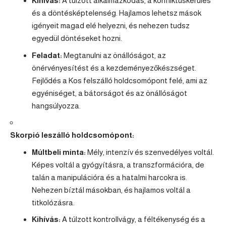
Kihívás:
A túlzott alkalmazkodás, a konfliktuskerülés
és a döntésképtelenség. Hajlamos lehetsz mások
igényeit magad elé helyezni, és nehezen tudsz
egyedül döntéseket hozni.
Feladat:
Megtanulni az önállóságot, az
önérvényesítést és a kezdeményezőkészséget.
Fejlődés a Kos felszálló holdcsomópont felé, ami az
egyéniséget, a bátorságot és az önállóságot
hangsúlyozza.
Skorpió leszálló holdcsomópont:
Múltbeli minta:
Mély, intenzív és szenvedélyes voltál.
Képes voltál a gyógyításra, a transzformációra, de
talán a manipulációra és a hatalmi harcokra is.
Nehezen bíztál másokban, és hajlamos voltál a
titkolózásra.
Kihívás:
A túlzott kontrollvágy, a féltékenység és a