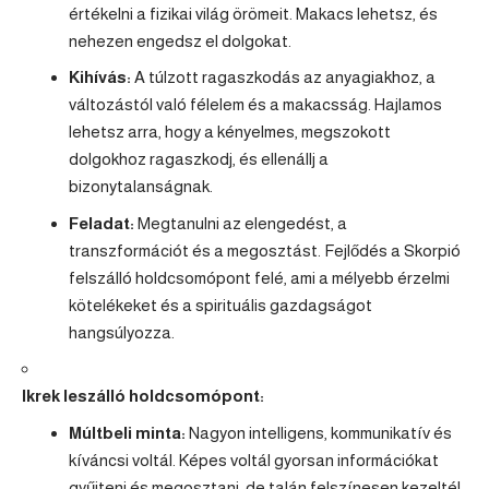
értékelni a fizikai világ örömeit. Makacs lehetsz, és
nehezen engedsz el dolgokat.
Kihívás:
A túlzott ragaszkodás az anyagiakhoz, a
változástól való félelem és a makacsság. Hajlamos
lehetsz arra, hogy a kényelmes, megszokott
dolgokhoz ragaszkodj, és ellenállj a
bizonytalanságnak.
Feladat:
Megtanulni az elengedést, a
transzformációt és a megosztást. Fejlődés a
Skorpió
felszálló holdcsomópont felé, ami a mélyebb érzelmi
kötelékeket és a spirituális gazdagságot
hangsúlyozza.
Ikrek
leszálló holdcsomópont:
Múltbeli minta:
Nagyon intelligens, kommunikatív és
kíváncsi voltál. Képes voltál gyorsan információkat
gyűjteni és megosztani, de talán felszínesen kezeltél