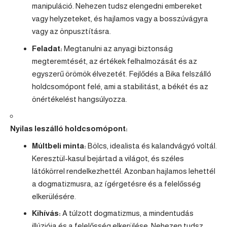
manipuláció. Nehezen tudsz elengedni embereket
vagy helyzeteket, és hajlamos vagy a bosszúvágyra
vagy az önpusztításra.
Feladat:
Megtanulni az anyagi biztonság
megteremtését, az értékek felhalmozását és az
egyszerű örömök élvezetét. Fejlődés a Bika felszálló
holdcsomópont felé, ami a stabilitást, a békét és az
önértékelést hangsúlyozza.
Nyilas leszálló holdcsomópont:
Múltbeli minta:
Bölcs, idealista és kalandvágyó voltál.
Keresztül-kasul bejártad a világot, és széles
látókörrel rendelkezhettél. Azonban hajlamos lehettél
a dogmatizmusra, az ígérgetésre és a felelősség
elkerülésére.
Kihívás:
A túlzott dogmatizmus, a mindentudás
illúziója és a felelősség elkerülése. Nehezen tudsz