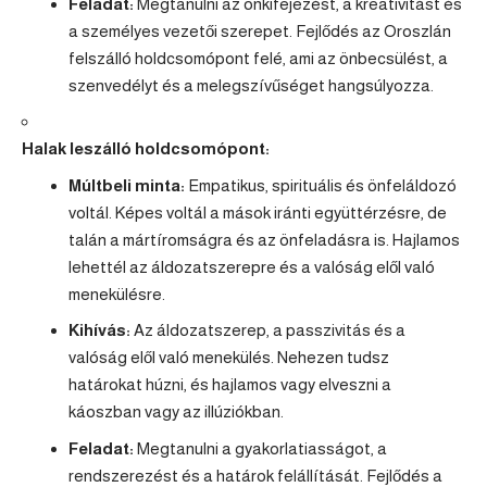
Feladat:
Megtanulni az önkifejezést, a kreativitást és
a személyes vezetői szerepet. Fejlődés az Oroszlán
felszálló holdcsomópont felé, ami az önbecsülést, a
szenvedélyt és a melegszívűséget hangsúlyozza.
Halak leszálló holdcsomópont:
Múltbeli minta:
Empatikus, spirituális és önfeláldozó
voltál. Képes voltál a mások iránti együttérzésre, de
talán a mártíromságra és az önfeladásra is. Hajlamos
lehettél az áldozatszerepre és a valóság elől való
menekülésre.
Kihívás:
Az áldozatszerep, a passzivitás és a
valóság elől való menekülés. Nehezen tudsz
határokat húzni, és hajlamos vagy elveszni a
káoszban vagy az illúziókban.
Feladat:
Megtanulni a gyakorlatiasságot, a
rendszerezést és a határok felállítását. Fejlődés a