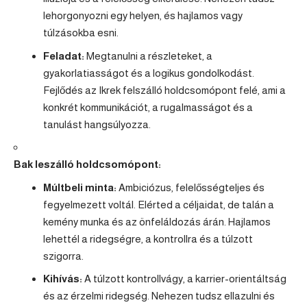
lehorgonyozni egy helyen, és hajlamos vagy
túlzásokba esni.
Feladat:
Megtanulni a részleteket, a
gyakorlatiasságot és a logikus gondolkodást.
Fejlődés az Ikrek felszálló holdcsomópont felé, ami a
konkrét kommunikációt, a rugalmasságot és a
tanulást hangsúlyozza.
Bak leszálló holdcsomópont:
Múltbeli minta:
Ambiciózus, felelősségteljes és
fegyelmezett voltál. Elérted a céljaidat, de talán a
kemény munka és az önfeláldozás árán. Hajlamos
lehettél a ridegségre, a kontrollra és a túlzott
szigorra.
Kihívás:
A túlzott kontrollvágy, a karrier-orientáltság
és az érzelmi ridegség. Nehezen tudsz ellazulni és