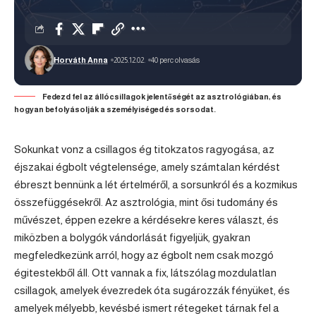
Horváth Anna
2025.12.02.
40 perc olvasás
Fedezd fel az állócsillagok jelentőségét az asztrológiában, és
hogyan befolyásolják a személyiséged és sorsodat.
Sokunkat vonz a csillagos ég titokzatos ragyogása, az
éjszakai égbolt végtelensége, amely számtalan kérdést
ébreszt bennünk a lét értelméről, a sorsunkról és a kozmikus
összefüggésekről. Az asztrológia, mint ősi tudomány és
művészet, éppen ezekre a kérdésekre keres választ, és
miközben a bolygók vándorlását figyeljük, gyakran
megfeledkezünk arról, hogy az égbolt nem csak mozgó
égitestekből áll. Ott vannak a fix, látszólag mozdulatlan
csillagok, amelyek évezredek óta sugározzák fényüket, és
amelyek mélyebb, kevésbé ismert rétegeket tárnak fel a