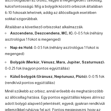
asztrológiában az orbisz, vagyis a megengedett távolság,
kulcsfontosságú. Míg a bolygók közötti orbiszok általában
6-10 fokosak lehetnek, addig az állócsillagok esetében
sokkal szigorúbbak.
Általában a következő orbiszokat alkalmazzák:
Aszcendens, Deszcendens, MC, IC:
0-0.5 fok (néhány
asztrológus 1 fokot is megenged)
Nap és Hold:
0-0.5 fok (néhány asztrológus 1 fokot is
megenged)
Bolygók (Merkúr, Vénusz, Mars, Jupiter, Szaturnusz):
0-0.25 fok (nagyon pontos együttállás)
Külső bolygók (Uránusz, Neptunusz, Plútó):
0-0.15 fok
(rendkívül pontos együttállás)
Minél szűkebb az orbisz, annál erősebb és meghatározóbb
az állócsillag hatása. Egy pontos együttállás képes
átírni
az
adott bolygó alapvető jelentését, egyedi, gyakran rendkívüli
jellemzőkkel ruházva fel azt. Fontos megjegyezni, hogy az