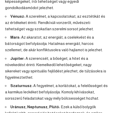
képességeket, írói tehetséget vagy egyedi
gondolkodásmódot jelezhet.
Vénusz:
A szerelmet, a kapcsolatokat, az esztétikát és
az értékeket érinti. Rendkívüli vonzerőt, művészeti
tehetséget vagy szokatlan szerelmi sorsot jelezhet.
Mars:
Az akaratot, az energiát, a cselekvést és a
bátorságot befolyásolja. Hatalmas energiát, harcos
szellemet, de akár konfliktusokra való hajlamot is jelezhet.
Jupiter:
A szerencsét, a bőséget, a hitet és a
növekedést érinti. Kiemelkedő lehetőségeket, nagy
sikereket vagy spirituális fejlődést jelezhet, de túlzásokra is
figyelmeztethet.
Szaturnusz:
A fegyelmet, a korlátokat, a felelősséget és
a karmikus leckéket befolyásolja. Komoly kihívásokat,
sorsszerű feladatokat vagy mély bölcsességet hozhat.
Uránusz, Neptunusz, Plútó:
Ezek a külső bolygók