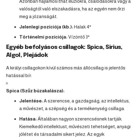
Azonban hajlamosíthat illúziókra, csalódásokra vagy a
valóságtól való elszakadásra, ha az egyén nem őrzi
meg a józanságát.
Jelenlegi pozíciója (kb.):
Halak
4°
Történelmi pozíciója:
Vízöntő
3°
Egyéb befolyásos csillagok: Spica, Sirius,
Algol, Plejádok
A királyi csillagokon kívül számos más állócsillag is jelentős
hatással bír:
Spica (Szűz búzakalásza):
Jelentése:
A szerencse, a gazdagság, az intellektus,
a művészet, a szépség és a termékenység csillaga.
Hatása:
Általában nagyon szerencsésnek tartják.
Kiemelkedő intellektust, művészeti tehetséget, anyagi
jólétet és társadalmi sikert jelez. Az egyik