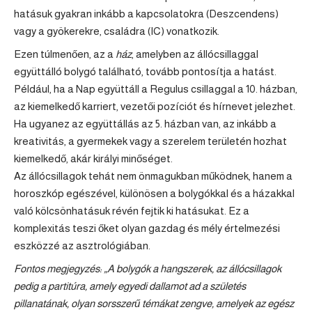
hatásuk gyakran inkább a kapcsolatokra (Deszcendens)
vagy a gyökerekre, családra (IC) vonatkozik.
Ezen túlmenően, az a
ház
, amelyben az állócsillaggal
együttálló bolygó található, tovább pontosítja a hatást.
Például, ha a Nap együttáll a Regulus csillaggal a 10. házban,
az kiemelkedő karriert, vezetői pozíciót és hírnevet jelezhet.
Ha ugyanez az együttállás az 5. házban van, az inkább a
kreativitás, a gyermekek vagy a szerelem területén hozhat
kiemelkedő, akár királyi minőséget.
Az állócsillagok tehát nem önmagukban működnek, hanem a
horoszkóp egészével, különösen a bolygókkal és a házakkal
való kölcsönhatásuk révén fejtik ki hatásukat. Ez a
komplexitás teszi őket olyan gazdag és mély értelmezési
eszközzé az asztrológiában.
Fontos megjegyzés: „A bolygók a hangszerek, az állócsillagok
pedig a partitúra, amely egyedi dallamot ad a születés
pillanatának, olyan sorsszerű témákat zengve, amelyek az egész