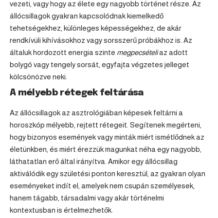
vezeti, vagy hogy az élete egy nagyobb történet része. Az
állócsillagok gyakran kapcsolódnak kiemelkedő
tehetségekhez, különleges képességekhez, de akár
rendkívüli kihívásokhoz vagy sorsszerű próbákhoz is. Az
általuk hordozott energia szinte
megpecsételi
az adott
bolygó vagy tengely sorsát, egyfajta végzetes jelleget
kölcsönözve neki.
A mélyebb rétegek feltárása
Az állócsillagok az asztrológiában képesek feltárni a
horoszkóp mélyebb, rejtett rétegeit. Segítenek megérteni,
hogy bizonyos események vagy minták miért ismétlődnek az
életünkben, és miért érezzük magunkat néha egy nagyobb,
láthatatlan erő által irányítva. Amikor egy állócsillag
aktiválódik egy születési ponton keresztül, az gyakran olyan
eseményeket indít el, amelyek nem csupán személyesek,
hanem tágabb, társadalmi vagy akár történelmi
kontextusban is értelmezhetők.