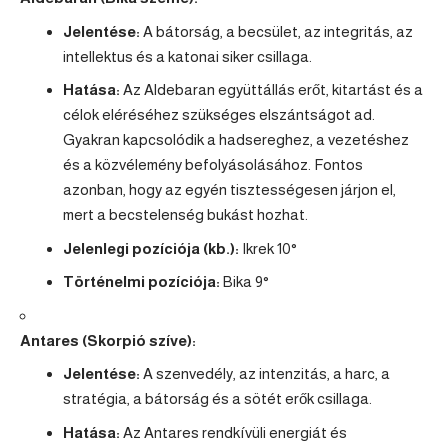
Jelentése:
A bátorság, a becsület, az integritás, az
intellektus és a katonai siker csillaga.
Hatása:
Az Aldebaran együttállás erőt, kitartást és a
célok eléréséhez szükséges elszántságot ad.
Gyakran kapcsolódik a hadsereghez, a vezetéshez
és a közvélemény befolyásolásához. Fontos
azonban, hogy az egyén tisztességesen járjon el,
mert a becstelenség bukást hozhat.
Jelenlegi pozíciója (kb.):
Ikrek
10°
Történelmi pozíciója:
Bika 9°
Antares (
Skorpió
szíve):
Jelentése:
A szenvedély, az intenzitás, a harc, a
stratégia, a bátorság és a sötét erők csillaga.
Hatása:
Az Antares rendkívüli energiát és