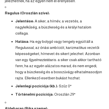
jelezhetnek, ha az egyén nem él erényesen.
Regulus (
Oroszlán
szíve):
Jelentése:
A siker, a hírnév, a vezetés, a
nagylelkűség, a büszkeség és a királyi hatalom
csillaga.
Hatása:
Ha egy bolygó vagy tengely együttáll a
Regulussal, az óriási ambíciót, karizmatikus vezetői
képességeket, hírnevet és sikert jelezhet. Azonban
van egy
figyelmeztetése
is: a siker csak akkor tartható
fenn, ha az egyén alázatos marad, és nem engedi,
hogy a büszkeség és a bosszúvágy elhatalmasodjon
rajta. Ellenkező esetben bukást hozhat.
Jelenlegi pozíciója (kb.):
Szűz
0°
Történelmi pozíciója:
Oroszlán 29°
Aldebaran (
Bika
szeme):