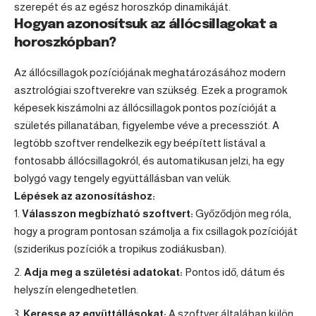
szerepét és az egész horoszkóp dinamikáját.
Hogyan azonosítsuk az állócsillagokat a
horoszkópban?
Az állócsillagok pozíciójának meghatározásához modern
asztrológiai szoftverekre van szükség. Ezek a programok
képesek kiszámolni az állócsillagok pontos pozícióját a
születés pillanatában, figyelembe véve a precessziót. A
legtöbb szoftver rendelkezik egy beépített listával a
fontosabb állócsillagokról, és automatikusan jelzi, ha egy
bolygó vagy tengely együttállásban van velük.
Lépések az azonosításhoz:
Válasszon megbízható szoftvert:
Győződjön meg róla,
hogy a program pontosan számolja a fix csillagok pozícióját
(sziderikus pozíciók a tropikus zodiákusban).
Adja meg a születési adatokat:
Pontos idő, dátum és
helyszín elengedhetetlen.
Keresse az együttállásokat:
A szoftver általában külön