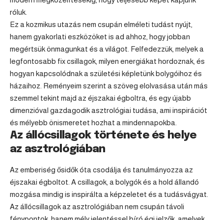
róluk.
Ez a kozmikus utazás nem csupán elméleti tudást nyújt,
hanem gyakorlati eszközöket is ad ahhoz, hogy jobban
megértsük önmagunkat és a világot. Felfedezzük, melyek a
legfontosabb fix csillagok, milyen energiákat hordoznak, és
hogyan kapcsolódnak a születési képletünk bolygóihoz és
házaihoz. Reményeim szerint a szöveg elolvasása után más
szemmel tekint majd az éjszakai égboltra, és egy újabb
dimenzióval gazdagodik asztrológiai tudása, ami inspirációt
és mélyebb önismeretet hozhat a mindennapokba.
Az állócsillagok története és helye
az asztrológiában
Az emberiség ősidők óta csodálja és tanulmányozza az
éjszakai égboltot. A csillagok, a bolygók és a hold állandó
mozgása mindig is inspirálta a képzeletet és a tudásvágyat.
Az állócsillagok az asztrológiában nem csupán távoli
fénypontok, hanem mély jelentéssel bíró égi jelzők, amelyek