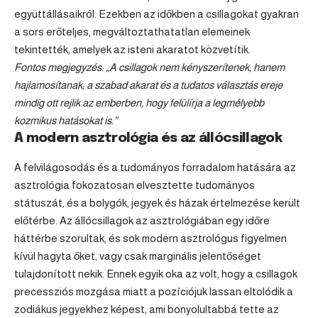
együttállásaikról. Ezekben az időkben a csillagokat gyakran
a sors erőteljes, megváltoztathatatlan elemeinek
tekintették, amelyek az isteni akaratot közvetítik.
Fontos megjegyzés: „A csillagok nem kényszerítenek, hanem
hajlamosítanak; a szabad akarat és a tudatos választás ereje
mindig ott rejlik az emberben, hogy felülírja a legmélyebb
kozmikus hatásokat is.”
A modern asztrológia és az állócsillagok
A felvilágosodás és a tudományos forradalom hatására az
asztrológia fokozatosan elvesztette tudományos
státuszát, és a bolygók, jegyek és házak értelmezése került
előtérbe. Az állócsillagok az asztrológiában egy időre
háttérbe szorultak, és sok modern asztrológus figyelmen
kívül hagyta őket, vagy csak marginális jelentőséget
tulajdonított nekik. Ennek egyik oka az volt, hogy a csillagok
precessziós mozgása miatt a pozíciójuk lassan eltolódik a
zodiákus jegyekhez képest, ami bonyolultabbá tette az