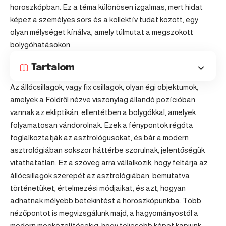
horoszkópban. Ez a téma különösen izgalmas, mert hidat
képez a személyes sors és a kollektív tudat között, egy
olyan mélységet kínálva, amely túlmutat a megszokott
bolygóhatásokon.
Tartalom
Az állócsillagok, vagy fix csillagok, olyan égi objektumok,
amelyek a Földről nézve viszonylag állandó pozícióban
vannak az ekliptikán, ellentétben a bolygókkal, amelyek
folyamatosan vándorolnak. Ezek a fénypontok régóta
foglalkoztatják az asztrológusokat, és bár a modern
asztrológiában sokszor háttérbe szorulnak, jelentőségük
vitathatatlan. Ez a szöveg arra vállalkozik, hogy feltárja az
állócsillagok szerepét az asztrológiában, bemutatva
történetüket, értelmezési módjaikat, és azt, hogyan
adhatnak mélyebb betekintést a horoszkópunkba. Több
nézőpontot is megvizsgálunk majd, a hagyományostól a
modern megközelítésekig, hogy teljesebb képet kapjunk