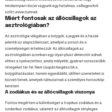
mindannyian részei vagyunk egy hatalmas, csillagporból
szőtt univerzumnak.
Miért fontosak az állócsillagok az
asztrológiában?
Az asztrológia világában a bolygók, a jegyek és a házak
jelentik az alapszókincset, amellyel a sorsot és a
személyiséget értelmezzük. Az állócsillagok az
asztrológiában azonban egy olyan plusz dimenziót adnak
ehhez a nyelvezethez, amely mélyebb, gyakran sorsszerűbb
rétegeket tár fel. Nem csupán kiegészítik a
bolygóhatásokat, hanem egyedülálló, időtlen üzeneteket is
közvetítenek, amelyek túlmutatnak a személyes horoszkóp
keretein.
A zodiákus és az állócsillagok viszonya
Fontos megérteni a különbséget a tropikus zodiákus és a
sziderikus zodiákus, valamint az állócsillagok tényleges