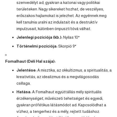
szenvedélyt ad, gyakran a katonai vagy politikai
területeken. Nagy sikereket hozhat, de veszélyes,
erőszakos hajlamokat is jelezhet. Az egyénnek meg
kell tanulnia uralni az indulatait és a destruktív
impulzusait, különben önpusztítóvá válhat.
Jelenlegi pozíciója (kb.):
Nyilas
10°
Történelmi pozíciója:
Skorpió 9°
Fomalhaut (Déli Hal szája):
Jelentése:
A misztika, az okkultizmus, a spiritualitás, a
kreativitás, az idealizmus és a megvilágosodás
csillaga.
Hatása:
A Fomalhaut együttállás mély spirituális
érzékenységet, művészeti tehetséget és egyedi,
gyakran prófétikus látásmódot ad. Kapcsolódhat a
vízhez, a tengerhez és a mély, rejtett tudáshoz.