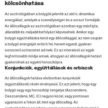
kölcsönhatása
Az asztrológiában a bolygók jelentik az aktív, dinamikus
energiákat, amelyek a személyiséget és a sorsot formálják.
Az állócsillagok az asztrológiában azonban egy másfajta,
állandóbb
és
mélyebb
befolyást képviselnek. Amikor egy
bolygó együttállásba kerül egy állócsillaggal, az nem csupán
a bolygó energiáját erősíti fel, hanem egyedi, gyakran
sorsszerű színezetet ad neki. Ez az interakció az egyik
legfontosabb módja annak, ahogyan az állócsillagok hatást
gyakorolnak az egyéni horoszkópra.
Konjunkciók, együttállások és orbiszok
Az állócsillagok hatása elsősorban
konjunkciók
(együttállások) révén érvényesül. Ez azt jelenti, hogy egy
bolygó vagy egy horoszkóp tengelye (
Aszcendens
,
Deszcendens, MC, IC) nagyon közel, vagy pontosan
ugyanazon a fokon áll, mint egy állócsillag. Az