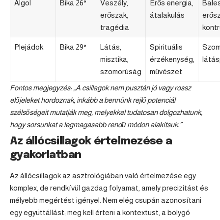
Algol
Bika 26°
Veszély,
Erős energia,
Bales
erőszak,
átalakulás
erősz
tragédia
kontr
Plejádok
Bika 29°
Látás,
Spirituális
Szom
misztika,
érzékenység,
látá
szomorúság
művészet
Fontos megjegyzés: „A csillagok nem pusztán jó vagy rossz
előjeleket hordoznak; inkább a bennünk rejlő potenciál
szélsőségeit mutatják meg, melyekkel tudatosan dolgozhatunk,
hogy sorsunkat a legmagasabb rendű módon alakítsuk.”
Az állócsillagok értelmezése a
gyakorlatban
Az állócsillagok az asztrológiában való értelmezése egy
komplex, de rendkívül gazdag folyamat, amely precizitást és
mélyebb megértést igényel. Nem elég csupán azonosítani
egy együttállást; meg kell érteni a kontextust, a bolygó