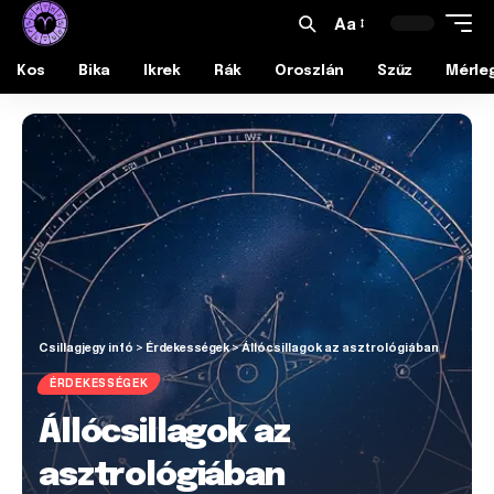
Aa
Kos
Bika
Ikrek
Rák
Oroszlán
Szűz
Mérle
Csillagjegy infó
>
Érdekességek
>
Állócsillagok az asztrológiában
ÉRDEKESSÉGEK
Állócsillagok az
asztrológiában