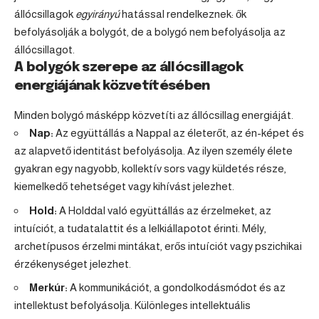
állócsillagok
egyirányú
hatással rendelkeznek: ők
befolyásolják a bolygót, de a bolygó nem befolyásolja az
állócsillagot.
A bolygók szerepe az állócsillagok
energiájának közvetítésében
Minden bolygó másképp közvetíti az állócsillag energiáját.
Nap:
Az együttállás a Nappal az életerőt, az én-képet és
az alapvető identitást befolyásolja. Az ilyen személy élete
gyakran egy nagyobb, kollektív sors vagy küldetés része,
kiemelkedő tehetséget vagy kihívást jelezhet.
Hold:
A Holddal való együttállás az érzelmeket, az
intuíciót, a tudatalattit és a lelkiállapotot érinti. Mély,
archetípusos érzelmi mintákat, erős intuíciót vagy pszichikai
érzékenységet jelezhet.
Merkúr:
A kommunikációt, a gondolkodásmódot és az
intellektust befolyásolja. Különleges intellektuális