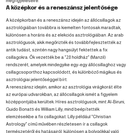
megfigyeléseire.
A középkor és a reneszánsz jelentősége
A középkorban és a reneszánsz idején az állócsillagok az
asztrológiában továbbra is kiemelten fontosak maradtak,
különösen a horáris és az elekciós asztrológiában. Az arab
asztrológusok, akik megőrizték és továbbfejlesztették az
antik tudást, szintén nagy hangsúlyt fektettek a fix
csillagokra. Ők vezették be a "28 holdház" (Manzil)
rendszerét, amelyek mindegyike egy-egy állócsillaghoz vagy
csillagcsoporthoz kapcsolódott, és különböző mágikus és
asztrológiai jelentőséggel bírt.
A reneszánsz idején, amikor az asztrológia virágkorát élte
az európai udvarokban, az állócsillagok ismét a figyelem
középpontjába kerültek. Híres asztrológusok, mint Al-Biruni,
Guido Bonatti és William Lilly, mind beépítették
elemzéseikbe a fix csillagokat. Lilly például "Christian
Astrology" című művében részletesen ír a csillagok
természetéről és hatásairól, különösen a bolygókkal való