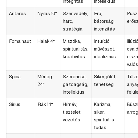
integritás
intellektus
Antares
Nyilas 10°
Szenvedély,
Erő,
Puszt
harc,
bátorság,
erősz
stratégia
intenzitás
Fomalhaut
Halak 4°
Misztika,
Intuíció,
Illúzi
spiritualitás,
művészet,
csal
kreativitás
idealizmus
elsz
valós
Spica
Mérleg
Szerencse,
Siker, jólét,
Túlzo
24°
gazdagság,
tehetség
anya
intellektus
felül
Sirius
Rák 14°
Hírnév,
Karizma,
Büsz
tisztelet,
siker,
arro
vezetés
spirituális
tudás