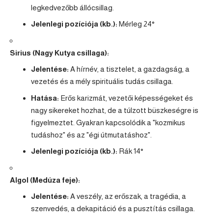
legkedvezőbb állócsillag.
Jelenlegi pozíciója (kb.):
Mérleg
24°
Sirius (Nagy Kutya csillaga):
Jelentése:
A hírnév, a tisztelet, a gazdagság, a
vezetés és a mély spirituális tudás csillaga.
Hatása:
Erős karizmát, vezetői képességeket és
nagy sikereket hozhat, de a túlzott büszkeségre is
figyelmeztet. Gyakran kapcsolódik a "kozmikus
tudáshoz" és az "égi útmutatáshoz".
Jelenlegi pozíciója (kb.):
Rák
14°
Algol (Medúza feje):
Jelentése:
A veszély, az erőszak, a tragédia, a
szenvedés, a dekapitáció és a pusztítás csillaga.