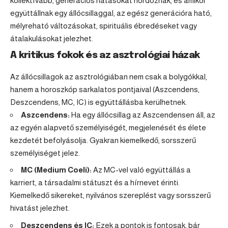
kollektívabb, generációs hatásokat hordoznak, és amikor
együttállnak egy állócsillaggal, az egész generációra ható,
mélyreható változásokat, spirituális ébredéseket vagy
átalakulásokat jelezhet.
A kritikus fokok és az asztrológiai házak
Az állócsillagok az asztrológiában nem csak a bolygókkal,
hanem a horoszkóp sarkalatos pontjaival (Aszcendens,
Deszcendens, MC, IC) is együttállásba kerülhetnek.
Aszcendens:
Ha egy állócsillag az Aszcendensen áll, az
az egyén alapvető személyiségét, megjelenését és élete
kezdetét befolyásolja. Gyakran kiemelkedő, sorsszerű
személyiséget jelez.
MC (Medium Coeli):
Az MC-vel való együttállás a
karriert, a társadalmi státuszt és a hírnevet érinti.
Kiemelkedő sikereket, nyilvános szereplést vagy sorsszerű
hivatást jelezhet.
Deszcendens és IC:
Ezek a pontok is fontosak, bár