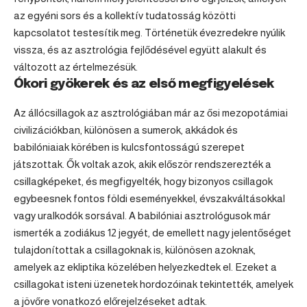
az egyéni sors és a kollektív tudatosság közötti
kapcsolatot testesítik meg. Történetük évezredekre nyúlik
vissza, és az asztrológia fejlődésével együtt alakult és
változott az értelmezésük.
Ókori gyökerek és az első megfigyelések
Az állócsillagok az asztrológiában már az ősi mezopotámiai
civilizációkban, különösen a sumerok, akkádok és
babilóniaiak körében is kulcsfontosságú szerepet
játszottak. Ők voltak azok, akik először rendszerezték a
csillagképeket, és megfigyelték, hogy bizonyos csillagok
egybeesnek fontos földi eseményekkel, évszakváltásokkal
vagy uralkodók sorsával. A babilóniai asztrológusok már
ismerték a zodiákus 12 jegyét, de emellett nagy jelentőséget
tulajdonítottak a csillagoknak is, különösen azoknak,
amelyek az ekliptika közelében helyezkedtek el. Ezeket a
csillagokat isteni üzenetek hordozóinak tekintették, amelyek
a jövőre vonatkozó előrejelzéseket adtak.