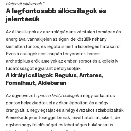
életen át elkísérnek.”
A legfontosabb állócsillagok és
jelentésük
Az állócsillagok az asztrológiában számtalan formában és
energiával vannak jelen az égen, de közülük néhány
kiemelten fontos, és régóta ismert a különleges hatásairól.
Ezek a csillagok nem csupán fénypontok, hanem
archetipikus erők, amelyek az emberi sorsot és a kollektív
tudatosságot egyaránt befolyásolják.
A királyi csillagok: Regulus, Antares,
Fomalhaut, Aldebaran
Az úgynevezett
perzsa királyi csillagok
a négy sarkalatos
ponton helyezkedtek el az ókori égbolton, és a négy
őrangyalt, a négy égtájat és a négy évszakot szimbolizálták.
Kiemelkedő jelentőséggel bírnak, mivel hatalmat, sikert, de
egyben nagy felelősséget és lehetséges bukásokat is