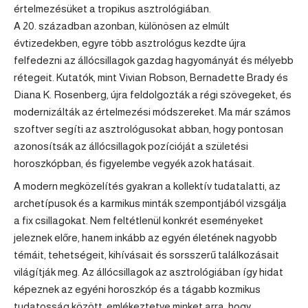
értelmezésüket a tropikus asztrológiában.
A 20. században azonban, különösen az elmúlt
évtizedekben, egyre több asztrológus kezdte újra
felfedezni az állócsillagok gazdag hagyományát és mélyebb
rétegeit. Kutatók, mint Vivian Robson, Bernadette Brady és
Diana K. Rosenberg, újra feldolgozták a régi szövegeket, és
modernizálták az értelmezési módszereket. Ma már számos
szoftver segíti az asztrológusokat abban, hogy pontosan
azonosítsák az állócsillagok pozícióját a születési
horoszkópban, és figyelembe vegyék azok hatásait.
A modern megközelítés gyakran a kollektív tudatalatti, az
archetípusok és a karmikus minták szempontjából vizsgálja
a fix csillagokat. Nem feltétlenül konkrét eseményeket
jeleznek előre, hanem inkább az egyén életének nagyobb
témáit, tehetségeit, kihívásait és sorsszerű találkozásait
világítják meg. Az állócsillagok az asztrológiában így hidat
képeznek az egyéni horoszkóp és a tágabb kozmikus
tudatosság között, emlékeztetve minket arra, hogy