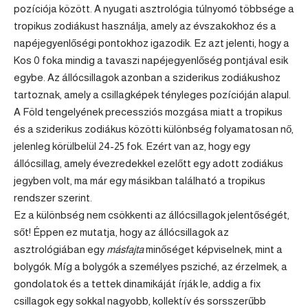
pozíciója között. A nyugati asztrológia túlnyomó többsége a
tropikus zodiákust használja, amely az évszakokhoz és a
napéjegyenlőségi pontokhoz igazodik. Ez azt jelenti, hogy a
Kos
0 foka mindig a tavaszi napéjegyenlőség pontjával esik
egybe. Az állócsillagok azonban a sziderikus zodiákushoz
tartoznak, amely a csillagképek tényleges pozícióján alapul.
A Föld tengelyének precessziós mozgása miatt a tropikus
és a sziderikus zodiákus közötti különbség folyamatosan nő,
jelenleg körülbelül 24-25 fok. Ezért van az, hogy egy
állócsillag, amely évezredekkel ezelőtt egy adott zodiákus
jegyben volt, ma már egy másikban található a tropikus
rendszer szerint.
Ez a különbség nem csökkenti az állócsillagok jelentőségét,
sőt! Éppen ez mutatja, hogy az állócsillagok az
asztrológiában egy
másfajta
minőséget képviselnek, mint a
bolygók. Míg a bolygók a személyes psziché, az érzelmek, a
gondolatok és a tettek dinamikáját írják le, addig a fix
csillagok egy sokkal nagyobb, kollektív és sorsszerűbb