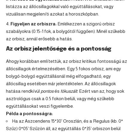
listázza az állócsillagokkal való együttállásokat, vagy
vizuálisan megjeleníti azokat a horoszkópban.
Figyeljen az orbiszra:
Emlékezzen a szigorú orbisz
szabályokra (0.15-1 fok, a bolygótól függően). Minél szűkebb
az orbisz, annál erősebb a hatás.
Az orbisz jelentősége és a pontosság
Ahogy korábban említettük, az orbisz kritikus fontosságú az
állócsillagok értelmezésében. Egy 5 fokos orbisz, ami egy
bolygó-bolygó együttállásnál még elfogadható, egy
állócsillag esetében már jelentéktelen. Az állócsillagok
hatása rendkívül
pontos
és
fókuszált
. Ezért van az, hogy sok
asztrológus csak a 0.5 fokon belüli, vagy még szűkebb
együttállásokat veszi figyelembe.
Példa a pontosságra:
Ha az Aszcendens 15°30' Oroszlán, és a Regulus (kb. 0°
Szűz) 0°05' Szűzön áll, az együttállás 0°35' orbiszon belül