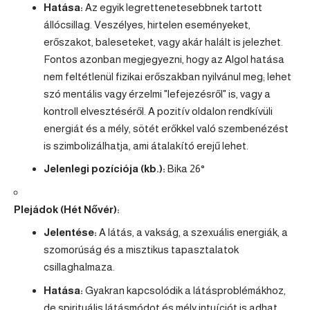
Hatása:
Az egyik legrettenetesebbnek tartott
állócsillag. Veszélyes, hirtelen eseményeket,
erőszakot, baleseteket, vagy akár halált is jelezhet.
Fontos azonban megjegyezni, hogy az Algol hatása
nem feltétlenül fizikai erőszakban nyilvánul meg; lehet
szó mentális vagy érzelmi "lefejezésről" is, vagy a
kontroll elvesztéséről. A pozitív oldalon rendkívüli
energiát és a mély, sötét erőkkel való szembenézést
is szimbolizálhatja, ami átalakító erejű lehet.
Jelenlegi pozíciója (kb.):
Bika 26°
Plejádok (Hét Nővér):
Jelentése:
A látás, a vakság, a szexuális energiák, a
szomorúság és a misztikus tapasztalatok
csillaghalmaza.
Hatása:
Gyakran kapcsolódik a látásproblémákhoz,
de spirituális látásmódot és mély intuíciót is adhat.