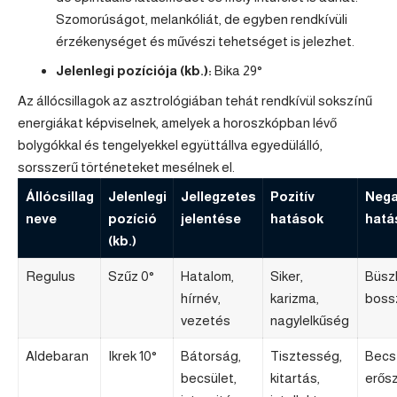
Szomorúságot, melankóliát, de egyben rendkívüli
érzékenységet és művészi tehetséget is jelezhet.
Jelenlegi pozíciója (kb.):
Bika 29°
Az állócsillagok az asztrológiában tehát rendkívül sokszínű
energiákat képviselnek, amelyek a horoszkópban lévő
bolygókkal és tengelyekkel együttállva egyedülálló,
sorsszerű történeteket mesélnek el.
Állócsillag
Jelenlegi
Jellegzetes
Pozitív
Nega
neve
pozíció
jelentése
hatások
hatá
(kb.)
Regulus
Szűz 0°
Hatalom,
Siker,
Büsz
hírnév,
karizma,
boss
vezetés
nagylelkűség
Aldebaran
Ikrek 10°
Bátorság,
Tisztesség,
Becs
becsület,
kitartás,
erős