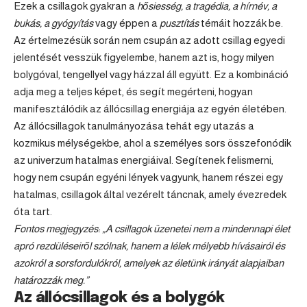
Ezek a csillagok gyakran a
hősiesség, a tragédia, a hírnév, a
bukás, a gyógyítás
vagy éppen a
pusztítás
témáit hozzák be.
Az értelmezésük során nem csupán az adott csillag egyedi
jelentését vesszük figyelembe, hanem azt is, hogy milyen
bolygóval, tengellyel vagy házzal áll együtt. Ez a kombináció
adja meg a teljes képet, és segít megérteni, hogyan
manifesztálódik az állócsillag energiája az egyén életében.
Az állócsillagok tanulmányozása tehát egy utazás a
kozmikus mélységekbe, ahol a személyes sors összefonódik
az univerzum hatalmas energiáival. Segítenek felismerni,
hogy nem csupán egyéni lények vagyunk, hanem részei egy
hatalmas, csillagok által vezérelt táncnak, amely évezredek
óta tart.
Fontos megjegyzés: „A csillagok üzenetei nem a mindennapi élet
apró rezdüléseiről szólnak, hanem a lélek mélyebb hívásairól és
azokról a sorsfordulókról, amelyek az életünk irányát alapjaiban
határozzák meg.”
Az állócsillagok és a bolygók