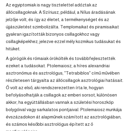
Az egyiptomiak is nagy tisztelettel adóztak az
állócsillagoknak. A Szíriusz, például, a Nílus áradásának
jelzője volt, és így az életet, a termékenységet és az
újjászületést szimbolizálta. Templomaikat és piramisaikat
gyakran igazították bizonyos csillagokhoz vagy
csillagképekhez, jelezve ezzel mély kozmikus tudásukat és
hitüket.
A görögök és rómaiak örökölték és továbbfejlesztették
ezeket a tudásokat. Ptolemaiosz, a híres alexandriai
asztronómus és asztrológus, "Tetrabiblos" című művében
részletesen tárgyalta az állócsillagok asztrológiai hatásait.
Ő volt az első, aki rendszerezetten írta le, hogyan
befolyásolhatják a csillagok az emberi sorsot, különösen
akkor, ha együttállásban vannak a születési
horoszkóp
bolygóival vagy sarkalatos pontjaival. Ptolemaiosz munkája
évszázadokon át alapműnek számított az asztrológiában,
és számos későbbi asztrológus épített az ő