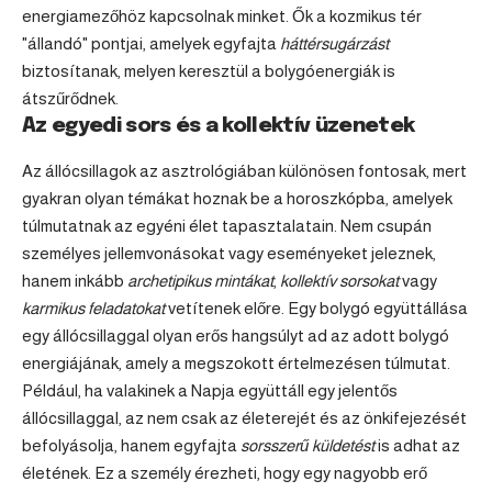
energiamezőhöz kapcsolnak minket. Ők a kozmikus tér
"állandó" pontjai, amelyek egyfajta
háttérsugárzást
biztosítanak, melyen keresztül a bolygóenergiák is
átszűrődnek.
Az egyedi sors és a kollektív üzenetek
Az állócsillagok az asztrológiában különösen fontosak, mert
gyakran olyan témákat hoznak be a horoszkópba, amelyek
túlmutatnak az egyéni élet tapasztalatain. Nem csupán
személyes jellemvonásokat vagy eseményeket jeleznek,
hanem inkább
archetipikus mintákat
,
kollektív sorsokat
vagy
karmikus feladatokat
vetítenek előre. Egy bolygó együttállása
egy állócsillaggal olyan erős hangsúlyt ad az adott bolygó
energiájának, amely a megszokott értelmezésen túlmutat.
Például, ha valakinek a Napja együttáll egy jelentős
állócsillaggal, az nem csak az életerejét és az önkifejezését
befolyásolja, hanem egyfajta
sorsszerű küldetést
is adhat az
életének. Ez a személy érezheti, hogy egy nagyobb erő