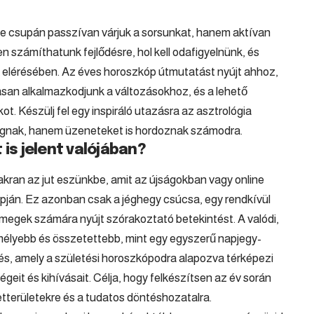
ne csupán passzívan várjuk a sorsunkat, hanem aktívan
en számíthatunk fejlődésre, hol kell odafigyelnünk, és
k elérésében. Az éves horoszkóp útmutatást nyújt ahhoz,
san alkalmazkodjunk a változásokhoz, és a lehető
ot. Készülj fel egy inspiráló utazásra az asztrológia
yognak, hanem üzeneteket is hordoznak számodra.
 is jelent valójában?
kran az jut eszünkbe, amit az újságokban vagy online
pján. Ez azonban csak a jéghegy csúcsa, egy rendkívül
tömegek számára nyújt szórakoztató betekintést. A valódi,
élyebb és összetettebb, mint egy egyszerű napjegy-
zés, amely a születési horoszkópodra alapozva térképezi
ségeit és kihívásait. Célja, hogy felkészítsen az év során
letterületekre és a tudatos döntéshozatalra.