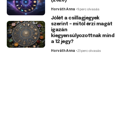
(2026)
Horváth Anna
9 perc olvasás
Jólét a csillagjegyek
szerint – mitől érzi magát
igazán
kiegyensúlyozottnak mind
a 12 jegy?
Horváth Anna
23 perc olvasás