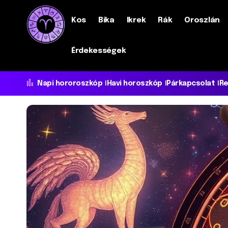
Kos
Bika
Ikrek
Rák
Oroszlán
Érdekességek
Napi hororoszkóp
Havi horoszkóp
Párkapcsolat
Re