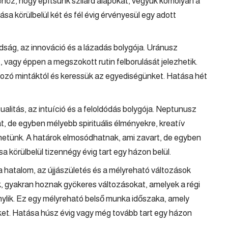
öz, hogy építsünk szilárd alapokat, vegyük komolyan a
ása körülbelül két és fél évig érvényesül egy adott
adság, az innováció és a lázadás bolygója. Uránusz
, vagy éppen a megszokott rutin felborulását jelezhetik.
átozó mintáktól és keressük az egyediségünket. Hatása hét
ritualitás, az intuíció és a feloldódás bolygója. Neptunusz
t, de egyben mélyebb spirituális élményekre, kreatív
lehetünk. A határok elmosódhatnak, ami zavart, de egyben
 körülbelül tizennégy évig tart egy házon belül.
 a hatalom, az újjászületés és a mélyreható változások
ek, gyakran hoznak gyökeres változásokat, amelyek a régi
énylik. Ez egy mélyreható belső munka időszaka, amely
ket. Hatása húsz évig vagy még tovább tart egy házon