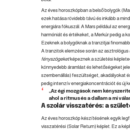
Az éves horoszkópban a belső bolygók (Mars,
ezek hatása rövidebb távú és inkább a mi
energiára fókuszál. A Mars például az energ
harmóniát és értékeket, a Merkúr pedig a k
Ezeknek a bolygóknak a tranzitjai finomabb
A tranzitok elemzése során az asztrológus a
fényszögeket
képeznek a születési képleted
könnyedebb áramlást és lehetőségeket jelez
szembenállás) feszültséget, akadályokat és
pedig intenzív energiakoncentrációt és új k
„Az égi mozgások nem kényszerít
ahol a ritmus és a dallam a mi vál
A szolár visszatérés: a szüle
Az éves horoszkóp készítésének egyik legf
visszatérési (Solar Return) képlet. Ez a k