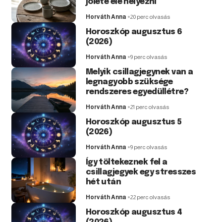
jóléte elé helyezni
Horváth Anna
20 perc olvasás
Horoszkóp augusztus 6
(2026)
Horváth Anna
9 perc olvasás
Melyik csillagjegynek van a
legnagyobb szüksége
rendszeres egyedüllétre?
Horváth Anna
21 perc olvasás
Horoszkóp augusztus 5
(2026)
Horváth Anna
9 perc olvasás
Így töltekeznek fel a
csillagjegyek egy stresszes
hét után
Horváth Anna
22 perc olvasás
Horoszkóp augusztus 4