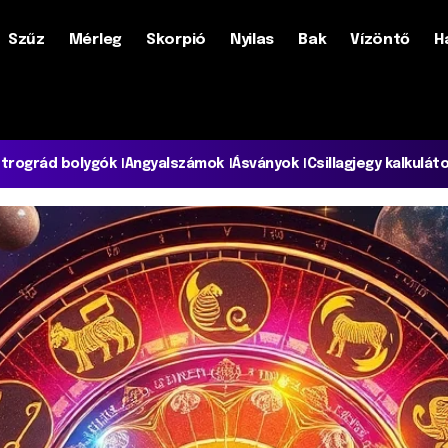
Szűz
Mérleg
Skorpió
Nyilas
Bak
Vízöntő
H
trográd bolygók
Angyalszámok
Ásványok
Csillagjegy kalkulát