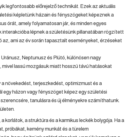
yik legfontosabb előrejelző technikát. Ezek az aktuális
ületési képletünk házain és fényszögeket képeznek a
ikus órát, amely folyamatosan jár, és minden egyes
 interakcióba lépnek a születésünk pillanatában rögzített
ió az, ami az év során tapasztalt eseményeket, érzéseket
z, Uránusz, Neptunusz és Plútó, különösen nagy
, mivel lassú mozgásuk miatt hosszú távú hatásokat
 a növekedést, terjeszkedést, optimizmust és a
itál egy házon vagy fényszöget képez egy születési
, szerencsére, tanulásra és új élményekre számíthatunk.
ületen.
, a korlátok, a struktúra és a karmikus leckék bolygója. Ha a
at, próbákat, kemény munkát és a türelem