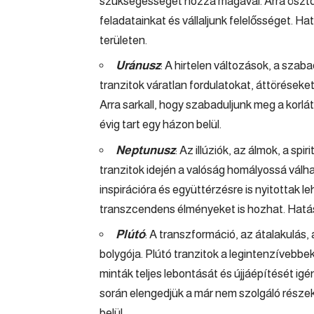
szükségességét hozza magával. Arra ösztön
feladatainkat és vállaljunk felelősséget. Hat
területen.
Uránusz
: A hirtelen változások, a szab
tranzitok váratlan fordulatokat, áttöréseket
Arra sarkall, hogy szabaduljunk meg a korl
évig tart egy házon belül.
Neptunusz
: Az illúziók, az álmok, a spi
tranzitok idején a valóság homályossá válha
inspirációra és együttérzésre is nyitottak 
transzcendens élményeket is hozhat. Hatása
Plútó
: A transzformáció, az átalakulás,
bolygója. Plútó tranzitok a legintenzívebb
minták teljes lebontását és újjáépítését ig
során elengedjük a már nem szolgáló része
belül.