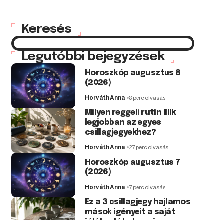
Keresés
Legutóbbi bejegyzések
Horoszkóp augusztus 8
(2026)
Horváth Anna
8 perc olvasás
Milyen reggeli rutin illik
legjobban az egyes
csillagjegyekhez?
Horváth Anna
27 perc olvasás
Horoszkóp augusztus 7
(2026)
Horváth Anna
7 perc olvasás
Ez a 3 csillagjegy hajlamos
mások igényeit a saját