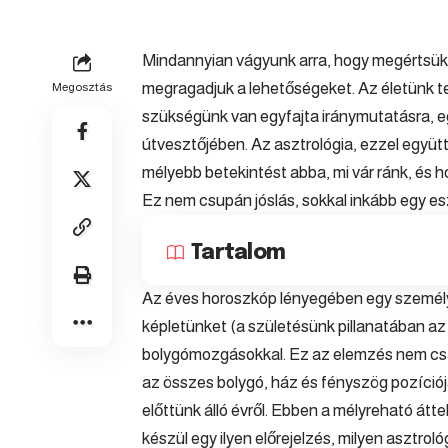
Mindannyian vágyunk arra, hogy megértsük a
megragadjuk a lehetőségeket. Az életünk te
Megosztás
szükségünk van egyfajta iránymutatásra, egy
útvesztőjében. Az asztrológia, ezzel együt
mélyebb betekintést abba, mi vár ránk, és
Ez nem csupán jóslás, sokkal inkább egy e
Tartalom
Az éves horoszkóp lényegében egy személyre
képletünket (a születésünk pillanatában az é
bolygómozgásokkal. Ez az elemzés nem csa
az összes bolygó, ház és fényszög pozíciójá
előttünk álló évről. Ebben a mélyreható á
készül egy ilyen előrejelzés, milyen asztrol