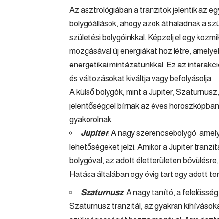
Az asztrológiában a tranzitok jelentik az eg
bolygóállások, ahogy azok áthaladnak a sz
születési bolygóinkkal. Képzelj el egy kozm
mozgásával új energiákat hoz létre, amelyek
energetikai mintázatunkkal. Ez az interakc
és változásokat kiváltja vagy befolyásolja.
A külső bolygók, mint a Jupiter, Szaturnus
jelentőséggel bírnak az éves horoszkópban
gyakorolnak.
Jupiter
: A nagy szerencsebolygó, amely
lehetőségeket jelzi. Amikor a Jupiter tranz
bolygóval, az adott életterületen bővülésre
Hatása általában egy évig tart egy adott ter
Szaturnusz
: A nagy tanító, a felelősség
Szaturnusz tranzitál, az gyakran kihívások