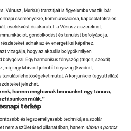
 Vénusz, Merkúr) tranzitjait is figyelembe veszik, bár
ndennapi eseményekre, kommunikációra, kapcsolatokra és
iát, cselekvést és akaratot, a Vénusz a szerelmet,
ommunikációt, gondolkodást és tanulást befolyásolja.
 részleteket adnak az év energetikai képéhez.
zt vizsgálja, hogy az aktuális bolygók milyen
 bolygóival. Egy harmonikus fényszög (trigon, szextil)
, míg egy kihívást jelentő fényszög (kvadrát,
 tanulási lehetőségeket mutat. A konjunkció (együttállás)
ezdeteket jelezhet.
enek, hanem meghívnak bennünket egy táncra,
asztásunkon múlik.”
tésnapi térkép
ontosabb és legszemélyesebb technikája a szolár
éplet nem a születésed pillanatában, hanem
abban a pontos