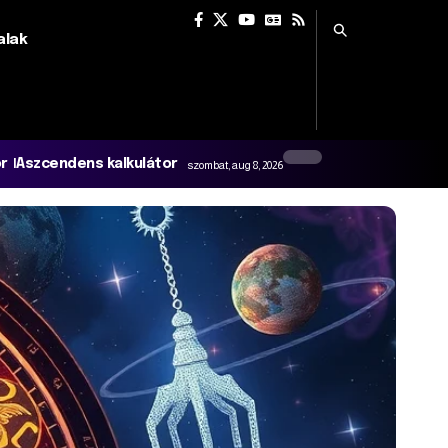
alak
or
Aszcendens kalkulátor
szombat, aug 8, 2026