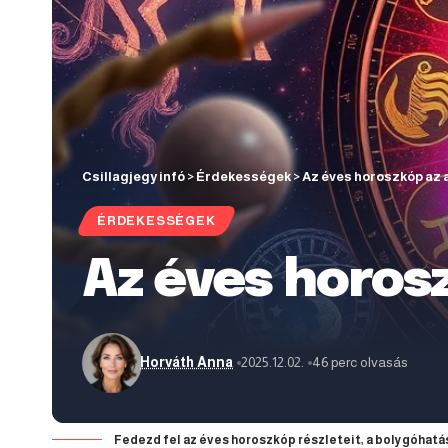
Csillagjegy infó
>
Érdekességek
>
Az éves horoszkóp az 
ÉRDEKESSÉGEK
Az éves horos
Horváth Anna
2025.12.02.
46 perc olvasás
Fedezd fel az éves horoszkóp részleteit, a bolygóhatá