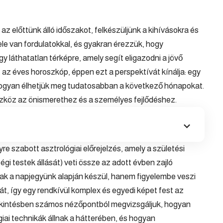
z előttünk álló időszakot, felkészüljünk a kihívásokra és
le van fordulatokkal, és gyakran érezzük, hogy
 láthatatlan térképre, amely segít eligazodni a jövő
t az éves
horoszkóp
, éppen ezt a perspektívát kínálja: egy
 hogyan élhetjük meg tudatosabban a következő hónapokat.
szköz az önismerethez és a személyes fejlődéshez.
 szabott asztrológiai előrejelzés, amely a születési
gi testek állását) veti össze az adott évben zajló
k a napjegyünk alapján készül, hanem figyelembe veszi
t, így egy rendkívül komplex és egyedi képet fest az
ttekintésben számos nézőpontból megvizsgáljuk, hogyan
ógiai technikák állnak a hátterében, és hogyan