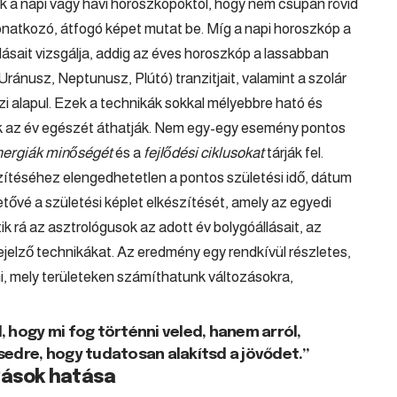
 a napi vagy havi horoszkópoktól, hogy nem csupán rövid
natkozó, átfogó képet mutat be. Míg a napi horoszkóp a
lásait vizsgálja, addig az éves horoszkóp a lassabban
ránusz, Neptunusz, Plútó) tranzitjait, valamint a szolár
zi alapul. Ezek a technikák sokkal mélyebbre ható és
k az év egészét áthatják. Nem egy-egy esemény pontos
nergiák minőségét
és a
fejlődési ciklusokat
tárják fel.
ítéséhez elengedhetetlen a pontos születési idő, dátum
etővé a születési képlet elkészítését, amely az egyedi
ik rá az asztrológusok az adott év bolygóállásait, az
ejelző technikákat. Az eredmény egy rendkívül részletes,
, mely területeken számíthatunk változásokra,
, hogy mi fog történni veled, hanem arról,
sedre, hogy tudatosan alakítsd a jövődet.”
zgások hatása