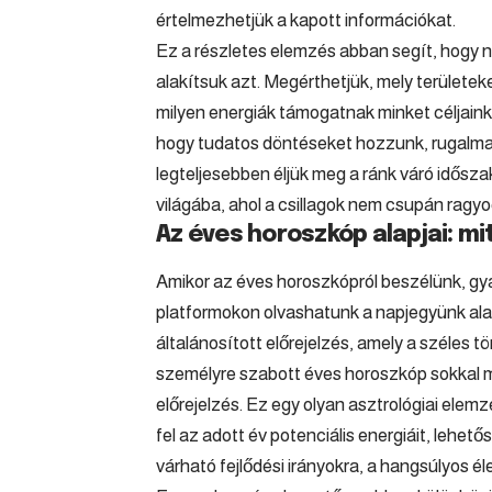
értelmezhetjük a kapott információkat.
Ez a részletes elemzés abban segít, hogy 
alakítsuk azt. Megérthetjük, mely területek
milyen energiák támogatnak minket céljain
hogy tudatos döntéseket hozzunk, rugalma
legteljesebben éljük meg a ránk váró időszak
világába, ahol a csillagok nem csupán rag
Az éves horoszkóp alapjai: mit
Amikor az éves horoszkópról beszélünk, gya
platformokon olvashatunk a napjegyünk ala
általánosított előrejelzés, amely a széles 
személyre szabott éves horoszkóp sokkal m
előrejelzés. Ez egy olyan asztrológiai elem
fel az adott év potenciális energiáit, lehető
várható fejlődési irányokra, a hangsúlyos é