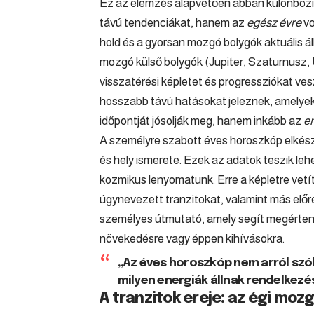
Ez az elemzés alapvetően abban különbözik
távú tendenciákat, hanem az
egész évre
vo
hold és a gyorsan mozgó bolygók aktuális ál
mozgó külső bolygók (Jupiter, Szaturnusz, U
visszatérési képletet és progressziókat ves
hosszabb távú hatásokat jeleznek, amelye
időpontját jósolják meg, hanem inkább az
e
A személyre szabott éves horoszkóp elkész
és hely ismerete. Ezek az adatok teszik leh
kozmikus lenyomatunk. Erre a képletre vetít
úgynevezett tranzitokat, valamint más előr
személyes útmutató, amely segít megérteni
növekedésre vagy éppen kihívásokra.
„Az éves horoszkóp nem arról szól
milyen energiák állnak rendelkezé
A tranzitok ereje: az égi mo