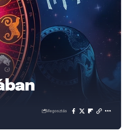
iában
Megosztás