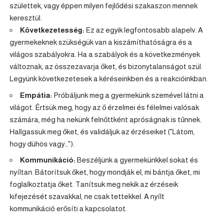
születtek, vagy éppen milyen fejlődési szakaszon mennek
keresztül.
Következetesség:
Ez az egyik legfontosabb alapelv. A
gyermekeknek szükségük van a kiszámíthatóságra és a
világos szabályokra. Ha a szabályok és a következmények
változnak, az összezavarja őket, és bizonytalanságot szül.
Legyünk következetesek a kéréseinkben és a reakcióinkban.
Empátia:
Próbáljunk meg a gyermekünk szemével látni a
világot. Értsük meg, hogy az ő érzelmei és félelmei valósak
számára, még ha nekünk felnőttként apróságnak is tűnnek.
Hallgassuk meg őket, és validáljuk az érzéseiket ("Látom,
hogy dühös vagy…").
Kommunikáció:
Beszéljünk a gyermekünkkel sokat és
nyíltan. Bátorítsuk őket, hogy mondják el, mi bántja őket, mi
foglalkoztatja őket. Tanítsuk meg nekik az érzéseik
kifejezését szavakkal, ne csak tettekkel. A nyílt
kommunikáció erősíti a kapcsolatot.