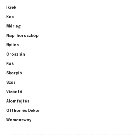
Ikrek
Kos
Mérleg
Napi horoszkóp
Nyilas
Oroszlán
Rák
Skorpió
Szűz
Vízöntő
Álomfejtés
Otthon és Dekor
Womensway