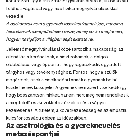
korlátozott, így a frusztrációt gyakran sírással, kiabálással,
földhöz vágással vagy más fizikai megnyilvánulásokkal
vezeti le.
A dackorszak nem a gyermek rosszindulatának jele, hanem a
fejlődésének elengedhetetlen része, amely során megtanulja,
hogyan navigáljon a világban saját akaratával.
Jellemző megnyilvánulásai közé tartozik a makacsság, az
ellenállás a kéréseknek, a hisztirohamok, a dolgok
eldobálása, vagy éppen az, hogy ragaszkodik egy adott
tárgyhoz vagy tevékenységhez. Fontos, hogy a szülők
megértsék, ezek a viselkedési formák a gyermek belső
küzdelmének külső jelei. A gyermek nem azért viselkedik így,
hogy bosszantson minket, hanem mert még nem rendelkezik
a megfelelő eszközökkel az érzelmei és a vágyai
kezeléséhez. A türelem, a következetesség és az empátia
kulcsfontosságú ebben az időszakban.
Az asztrológia és a gyereknevelés
metszéspontjai