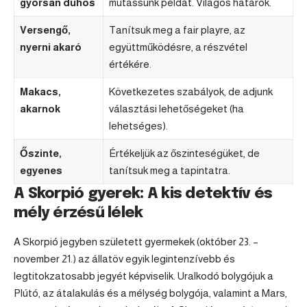
gyorsan dühös
mutassunk példát. Világos határok.
Versengő,
Tanítsuk meg a fair playre, az
nyerni akaró
együttműködésre, a részvétel
értékére.
Makacs,
Következetes szabályok, de adjunk
akarnok
választási lehetőségeket (ha
lehetséges).
Őszinte,
Értékeljük az őszinteségüket, de
egyenes
tanítsuk meg a tapintatra.
A Skorpió gyerek: A kis detektív és
mély érzésű lélek
A Skorpió jegyben született gyermekek (október 23. –
november 21.) az állatöv egyik legintenzívebb és
legtitokzatosabb jegyét képviselik. Uralkodó bolygójuk a
Plútó, az átalakulás és a mélység bolygója, valamint a Mars,