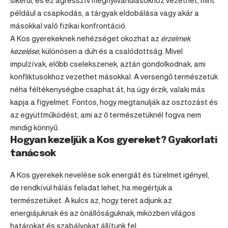
sikerül, és ez agresszív megnyilvánulásokhoz vezethet, mint
például a csapkodás, a tárgyak eldobálása vagy akár a
másokkal való fizikai konfrontáció.
A Kos gyerekeknek nehézséget okozhat az
érzelmek
kezelése
, különösen a düh és a csalódottság. Mivel
impulzívak, előbb cselekszenek, aztán gondolkodnak, ami
konfliktusokhoz vezethet másokkal. A versengő természetük
néha féltékenységbe csaphat át, ha úgy érzik, valaki más
kapja a figyelmet. Fontos, hogy megtanulják az osztozást és
az együttműködést, ami az ő természetüknél fogva nem
mindig könnyű.
Hogyan kezeljük a Kos gyereket? Gyakorlati
tanácsok
A Kos gyerekek nevelése sok energiát és türelmet igényel,
de rendkívül hálás feladat lehet, ha megértjük a
természetüket. A kulcs az, hogy teret adjunk az
energiájuknak és az önállóságuknak, miközben világos
határokat és szabályokat állítunk fel.