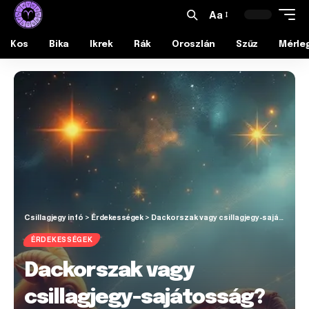
Aa
Kos
Bika
Ikrek
Rák
Oroszlán
Szűz
Mérle
Csillagjegy infó
>
Érdekességek
>
Dackorszak vagy csillagjegy-sajátosság? Így kezeld a Kos és Skorpió gyerekeket.
ÉRDEKESSÉGEK
Dackorszak vagy
csillagjegy-sajátosság?