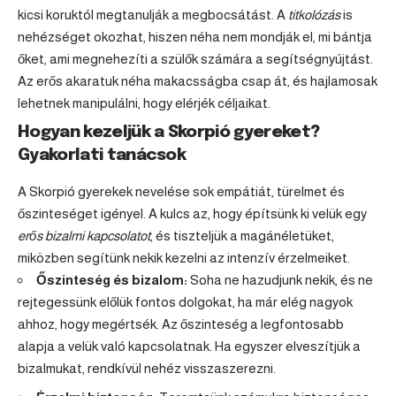
kicsi koruktól megtanulják a megbocsátást. A
titkolózás
is
nehézséget okozhat, hiszen néha nem mondják el, mi bántja
őket, ami megnehezíti a szülők számára a segítségnyújtást.
Az erős akaratuk néha makacsságba csap át, és hajlamosak
lehetnek manipulálni, hogy elérjék céljaikat.
Hogyan kezeljük a Skorpió gyereket?
Gyakorlati tanácsok
A Skorpió gyerekek nevelése sok empátiát, türelmet és
őszinteséget igényel. A kulcs az, hogy építsünk ki velük egy
erős bizalmi kapcsolatot
, és tiszteljük a magánéletüket,
miközben segítünk nekik kezelni az intenzív érzelmeiket.
Őszinteség és bizalom:
Soha ne hazudjunk nekik, és ne
rejtegessünk előlük fontos dolgokat, ha már elég nagyok
ahhoz, hogy megértsék. Az őszinteség a legfontosabb
alapja a velük való kapcsolatnak. Ha egyszer elveszítjük a
bizalmukat, rendkívül nehéz visszaszerezni.