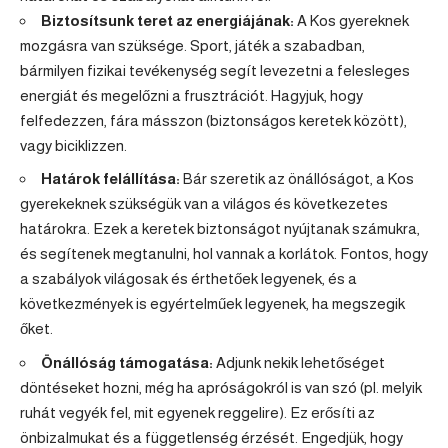
Biztosítsunk teret az energiájának:
A Kos gyereknek
mozgásra van szüksége. Sport, játék a szabadban,
bármilyen fizikai tevékenység segít levezetni a felesleges
energiát és megelőzni a frusztrációt. Hagyjuk, hogy
felfedezzen, fára másszon (biztonságos keretek között),
vagy biciklizzen.
Határok felállítása:
Bár szeretik az önállóságot, a Kos
gyerekeknek szükségük van a világos és következetes
határokra. Ezek a keretek biztonságot nyújtanak számukra,
és segítenek megtanulni, hol vannak a korlátok. Fontos, hogy
a szabályok világosak és érthetőek legyenek, és a
következmények is egyértelműek legyenek, ha megszegik
őket.
Önállóság támogatása:
Adjunk nekik lehetőséget
döntéseket hozni, még ha apróságokról is van szó (pl. melyik
ruhát vegyék fel, mit egyenek reggelire). Ez erősíti az
önbizalmukat és a függetlenség érzését. Engedjük, hogy