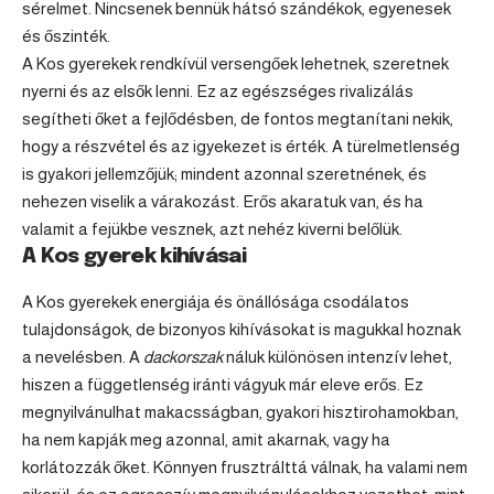
sérelmet. Nincsenek bennük hátsó szándékok, egyenesek
és őszinték.
A Kos gyerekek rendkívül versengőek lehetnek, szeretnek
nyerni és az elsők lenni. Ez az egészséges rivalizálás
segítheti őket a fejlődésben, de fontos megtanítani nekik,
hogy a részvétel és az igyekezet is érték. A türelmetlenség
is gyakori jellemzőjük; mindent azonnal szeretnének, és
nehezen viselik a várakozást. Erős akaratuk van, és ha
valamit a fejükbe vesznek, azt nehéz kiverni belőlük.
A Kos gyerek kihívásai
A Kos gyerekek energiája és önállósága csodálatos
tulajdonságok, de bizonyos kihívásokat is magukkal hoznak
a nevelésben. A
dackorszak
náluk különösen intenzív lehet,
hiszen a függetlenség iránti vágyuk már eleve erős. Ez
megnyilvánulhat makacsságban, gyakori hisztirohamokban,
ha nem kapják meg azonnal, amit akarnak, vagy ha
korlátozzák őket. Könnyen frusztrálttá válnak, ha valami nem