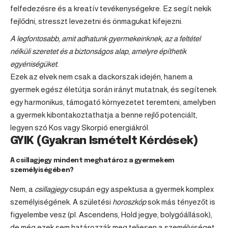
felfedezésre és a kreatív tevékenységekre. Ez segít nekik
fejlődni, stresszt levezetni és önmagukat kifejezni.
A legfontosabb, amit adhatunk gyermekeinknek, az a feltétel
nélküli szeretet és a biztonságos alap, amelyre építhetik
egyéniségüket.
Ezek az elvek nem csak a dackorszak idején, hanem a
gyermek egész életútja során irányt mutatnak, és segítenek
egy harmonikus, támogató környezetet teremteni, amelyben
a gyermek kibontakoztathatja a benne rejlő potenciált,
legyen szó Kos vagy Skorpió energiákról.
GYIK (Gyakran Ismételt Kérdések)
A csillagjegy mindent meghatároz a gyermekem
személyiségében?
Nem, a
csillagjegy
csupán egy aspektusa a gyermek komplex
személyiségének. A születési
horoszkóp
sok más tényezőt is
figyelembe vesz (pl. Ascendens, Hold jegye, bolygóállások),
de még ezek sem határozzák meg teljesen a személyiséget.