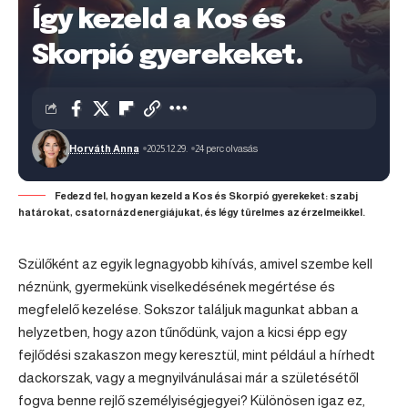
Így kezeld a Kos és
Skorpió gyerekeket.
Horváth Anna
2025.12.29.
24 perc olvasás
Fedezd fel, hogyan kezeld a Kos és Skorpió gyerekeket: szabj
határokat, csatornázd energiájukat, és légy türelmes az érzelmeikkel.
Szülőként az egyik legnagyobb kihívás, amivel szembe kell
néznünk, gyermekünk viselkedésének megértése és
megfelelő kezelése. Sokszor találjuk magunkat abban a
helyzetben, hogy azon tűnődünk, vajon a kicsi épp egy
fejlődési szakaszon megy keresztül, mint például a hírhedt
dackorszak, vagy a megnyilvánulásai már a születésétől
fogva benne rejlő személyiségjegyei? Különösen igaz ez,