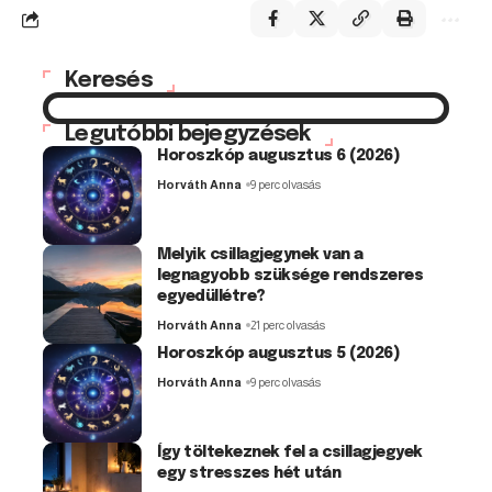
Keresés
Legutóbbi bejegyzések
Horoszkóp augusztus 6 (2026)
Horváth Anna
9 perc olvasás
Melyik csillagjegynek van a
legnagyobb szüksége rendszeres
egyedüllétre?
Horváth Anna
21 perc olvasás
Horoszkóp augusztus 5 (2026)
Horváth Anna
9 perc olvasás
Így töltekeznek fel a csillagjegyek
egy stresszes hét után