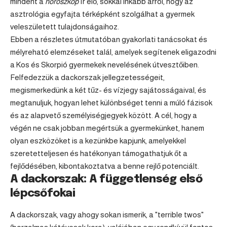
mindent a
horoszkóp
ír elő, sokkal inkább arról, hogy az
asztrológia egyfajta térképként szolgálhat a gyermek
veleszületett tulajdonságaihoz.
Ebben a részletes útmutatóban gyakorlati tanácsokat és
mélyreható elemzéseket talál, amelyek segítenek eligazodni
a Kos és Skorpió gyermekek nevelésének útvesztőiben.
Felfedezzük a dackorszak jellegzetességeit,
megismerkedünk a két tűz- és vízjegy sajátosságaival, és
megtanuljuk, hogyan lehet különbséget tenni a múló fázisok
és az alapvető személyiségjegyek között. A cél, hogy a
végén ne csak jobban megértsük a gyermekünket, hanem
olyan eszközöket is a kezünkbe kapjunk, amelyekkel
szeretetteljesen és hatékonyan támogathatjuk őt a
fejlődésében, kibontakoztatva a benne rejlő potenciált.
A dackorszak: A függetlenség első
lépcsőfokai
A dackorszak, vagy ahogy sokan ismerik, a "terrible twos"