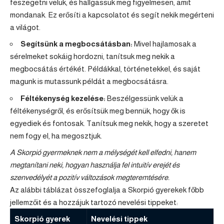
feszegetni velük, és hallgassuk meg figyelmesen, amit
mondanak. Ez erősíti a kapcsolatot és segít nekik megérteni
a világot.
Segítsünk a megbocsátásban:
Mivel hajlamosak a
sérelmeket sokáig hordozni, tanítsuk meg nekik a
megbocsátás értékét. Példákkal, történetekkel, és saját
magunk is mutassunk példát a megbocsátásra.
Féltékenység kezelése:
Beszélgessünk velük a
féltékenységről, és erősítsük meg bennük, hogy ők is
egyediek és fontosak. Tanítsuk meg nekik, hogy a szeretet
nem fogy el, ha megosztjuk.
A Skorpió gyermeknek nem a mélységét kell elfedni, hanem
megtanítani neki, hogyan használja fel intuitív erejét és
szenvedélyét a pozitív változások megteremtésére.
Az alábbi táblázat összefoglalja a Skorpió gyerekek főbb
jellemzőit és a hozzájuk tartozó nevelési tippeket:
Skorpió gyerek
Nevelési tippek