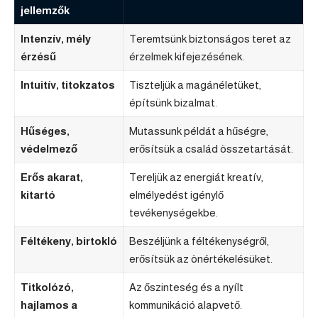
jellemzők
Intenzív, mély
Teremtsünk biztonságos teret az
érzésű
érzelmek kifejezésének.
Intuitív, titokzatos
Tiszteljük a magánéletüket,
építsünk bizalmat.
Hűséges,
Mutassunk példát a hűségre,
védelmező
erősítsük a család összetartását.
Erős akarat,
Tereljük az energiát kreatív,
kitartó
elmélyedést igénylő
tevékenységekbe.
Féltékeny, birtokló
Beszéljünk a féltékenységről,
erősítsük az önértékelésüket.
Titkolózó,
Az őszinteség és a nyílt
hajlamos a
kommunikáció alapvető.