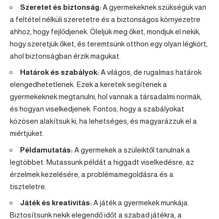
Szeretet és biztonság:
A gyermekeknek szükségük van
a feltétel nélküli szeretetre és a biztonságos környezetre
ahhoz, hogy fejlődjenek. Öleljük meg őket, mondjuk el nekik,
hogy szeretjük őket, és teremtsünk otthon egy olyan légkört,
ahol biztonságban érzik magukat.
Határok és szabályok:
A világos, de rugalmas határok
elengedhetetlenek. Ezek a keretek segítenek a
gyermekeknek megtanulni, hol vannak a társadalmi normák,
és hogyan viselkedjenek. Fontos, hogy a szabályokat
közösen alakítsuk ki, ha lehetséges, és magyarázzuk el a
miértjüket.
Példamutatás:
A gyermekek a szüleiktől tanulnak a
legtöbbet. Mutassunk példát a higgadt viselkedésre, az
érzelmek kezelésére, a problémamegoldásra és a
tiszteletre.
Játék és kreativitás:
A játék a gyermekek munkája.
Biztosítsunk nekik elegendő időt a szabad játékra, a