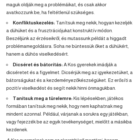
maguk oldják meg a problémáikat, és csak akkor
avatkozzunk be, ha feltétlenül szükséges.
Konfliktuskezelés:
Tanítsuk meg nekik, hogyan kezeljék
a dühüket és a frusztrációjukat konstruktív módon.
Beszéljünk az érzéseikről, és mutassunk példát a higgadt
problémamegoldásra. Soha ne büntessük őket a dühükért,
hanem a dühös viselkedésért.
Dicséret és bátorítás:
A Kos gyerekek imádják a
dicséretet és a figyelmet. Dicsérjük meg az igyekezetüket, a
bátorságukat és a kezdeményezőkészségüket. Ez erősíti a
pozitív viselkedést és segít nekik hinni önmagukban.
Tanítsuk meg a türelemre:
Kis lépésekben, játékos
formában tanítsuk meg nekik, hogy nem kaphatnak meg
mindent azonnal. Például, várjanak a sorukra egy játékban,
vagy fejezzék be az egyik tevékenységet, mielőtt a másikba
kezdenek.