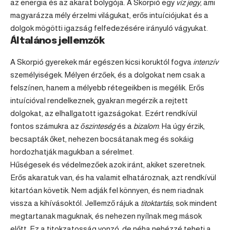
az energia és az akarat bolygója. A Skorpió egy
víz jegy
, ami
magyarázza mély érzelmi világukat, erős intuíciójukat és a
dolgok mögötti igazság felfedezésére irányuló vágyukat.
Általános jellemzők
A Skorpió gyerekek már egészen kicsi koruktól fogva
intenzív
személyiségek. Mélyen érzőek, és a dolgokat nem csak a
felszínen, hanem a mélyebb rétegeikben is megélik. Erős
intuícióval rendelkeznek, gyakran megérzik a rejtett
dolgokat, az elhallgatott igazságokat. Ezért rendkívül
fontos számukra az
őszinteség
és a
bizalom
. Ha úgy érzik,
becsapták őket, nehezen bocsátanak meg és sokáig
hordozhatják magukban a sérelmet.
Hűségesek és védelmezőek azok iránt, akiket szeretnek.
Erős akaratuk van, és ha valamit elhatároznak, azt rendkívül
kitartóan követik. Nem adják fel könnyen, és nem riadnak
vissza a kihívásoktól. Jellemző rájuk a
titoktartás
; sok mindent
megtartanak maguknak, és nehezen nyílnak meg mások
előtt. Ez a titokzatosság vonzó, de néha nehézzé teheti a