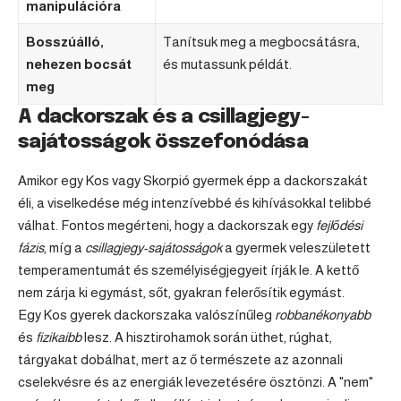
manipulációra
Bosszúálló,
Tanítsuk meg a megbocsátásra,
nehezen bocsát
és mutassunk példát.
meg
A dackorszak és a csillagjegy-
sajátosságok összefonódása
Amikor egy Kos vagy Skorpió gyermek épp a dackorszakát
éli, a viselkedése még intenzívebbé és kihívásokkal telibbé
válhat. Fontos megérteni, hogy a dackorszak egy
fejlődési
fázis
, míg a
csillagjegy-sajátosságok
a gyermek veleszületett
temperamentumát és személyiségjegyeit írják le. A kettő
nem zárja ki egymást, sőt, gyakran felerősítik egymást.
Egy Kos gyerek dackorszaka valószínűleg
robbanékonyabb
és
fizikaibb
lesz. A hisztirohamok során üthet, rúghat,
tárgyakat dobálhat, mert az ő természete az azonnali
cselekvésre és az energiák levezetésére ösztönzi. A "nem"