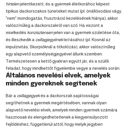
hirtelen
jelentkezett, és a gyermek életkorához képest
tipikus dackorszakos tüneteket mutat (pl. önállósodási vágy,
"nem" mondogatás, frusztráció kezelésének hiánya), akkor
valószínűleg a dackorszakról van szó. Ha viszont a
viselkedés
konzisztensen
jelen van a gyermek születése óta,
és illeszkedik a
csillagjegyének
leírásához (pl. Kosnál az
impulzivitás, Skorpióknál a titkolózás), akkor valószínűleg
egy alapvető személyiségjegyével állunk szemben.
Természetesen a kettő gyakran együtt jár, és a szülői
feladat, hogy mindkettőt figyelembe vegye a nevelés során.
Általános nevelési elvek, amelyek
minden gyereknek segítenek
Bár a
csillagjegyek
és a dackorszak sajátosságai
segíthetnek a gyermek megértésében, vannak olyan
alapvető nevelési elvek, amelyek minden gyermek számára
hasznosak és elengedhetetlenek a kiegyensúlyozott
fejlődéshez, függetlenül attól, hogy melyik jegyben