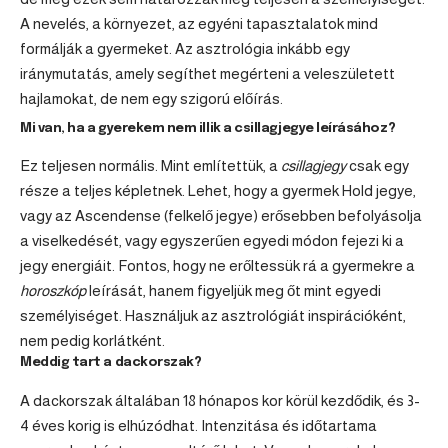
A nevelés, a környezet, az egyéni tapasztalatok mind
formálják a gyermeket. Az asztrológia inkább egy
iránymutatás, amely segíthet megérteni a veleszületett
hajlamokat, de nem egy szigorú előírás.
Mi van, ha a gyerekem nem illik a csillagjegye leírásához?
Ez teljesen normális. Mint említettük, a
csillagjegy
csak egy
része a teljes képletnek. Lehet, hogy a gyermek Hold jegye,
vagy az Ascendense (felkelő jegye) erősebben befolyásolja
a viselkedését, vagy egyszerűen egyedi módon fejezi ki a
jegy energiáit. Fontos, hogy ne erőltessük rá a gyermekre a
horoszkóp
leírását, hanem figyeljük meg őt mint egyedi
személyiséget. Használjuk az asztrológiát inspirációként,
nem pedig korlátként.
Meddig tart a dackorszak?
A dackorszak általában 18 hónapos kor körül kezdődik, és 3-
4 éves korig is elhúzódhat. Intenzitása és időtartama