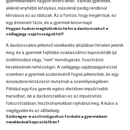
gyermekenként nagyon eltérő lehet. Vannak gyerekek,
akiknél enyhébb lefolyású, másoknál pedig rendkívül
kihívásos ez az időszak. Az a fontos, hogy megértsük, ez
egy átmeneti fázis, és a gyermek kinövi majd.
Hogyan tudom megkülönböztetni a dackorszakot a
csillagjegy-sajátosságoktól?
A dackorszakra jellemző viselkedés általában hirtelen jelenik
meg, és a gyermek fejlődési szakaszához kapcsolódik (pl.
önállósodási vágy, "nem" mondogatás, frusztráció
kezelésének nehézsége). A
csillagjegy-sajátosságok
ezzel
szemben a gyermek születésétől fogva jellemzőek, és egy
konzisztens
mintázatot mutatnak a személyiségében.
Például egy Kos gyerek egész életében impulzívabb
maradhat, de a dackorszakban ez az impulzivitás
fokozottabban, hisztirohamokban nyilvánul meg. A kulcs a
megfigyelés
és az
időbeliség
.
Szükséges-e asztrológushoz fordulni a gyermekem
nevelésével kapcsolatban?