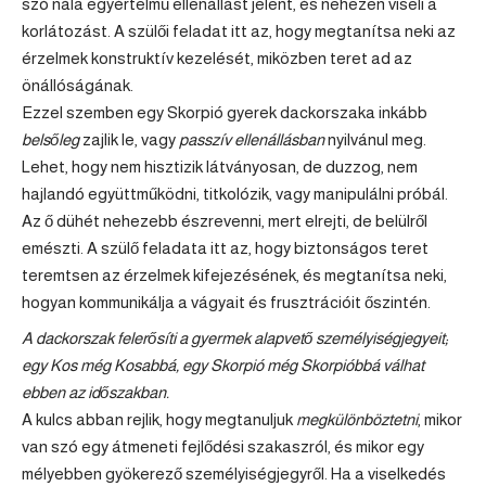
szó nála egyértelmű ellenállást jelent, és nehezen viseli a
korlátozást. A szülői feladat itt az, hogy megtanítsa neki az
érzelmek konstruktív kezelését, miközben teret ad az
önállóságának.
Ezzel szemben egy Skorpió gyerek dackorszaka inkább
belsőleg
zajlik le, vagy
passzív ellenállásban
nyilvánul meg.
Lehet, hogy nem hisztizik látványosan, de duzzog, nem
hajlandó együttműködni, titkolózik, vagy manipulálni próbál.
Az ő dühét nehezebb észrevenni, mert elrejti, de belülről
emészti. A szülő feladata itt az, hogy biztonságos teret
teremtsen az érzelmek kifejezésének, és megtanítsa neki,
hogyan kommunikálja a vágyait és frusztrációit őszintén.
A dackorszak felerősíti a gyermek alapvető személyiségjegyeit;
egy Kos még Kosabbá, egy Skorpió még Skorpióbbá válhat
ebben az időszakban.
A kulcs abban rejlik, hogy megtanuljuk
megkülönböztetni
, mikor
van szó egy átmeneti fejlődési szakaszról, és mikor egy
mélyebben gyökerező személyiségjegyről. Ha a viselkedés