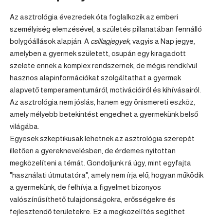
Az asztrológia évezredek óta foglalkozik az emberi
személyiség elemzésével, a születés pillanatában fennálló
bolygóállások alapján. A
csillagjegyek
, vagyis a Nap jegye,
amelyben a gyermek született, csupán egy kiragadott
szelete ennek a komplex rendszernek, de mégis rendkívül
hasznos alapinformációkat szolgáltathat a gyermek
alapvető temperamentumáról, motivációiról és kihívásairól.
Az asztrológia nem jóslás, hanem egy önismereti eszköz,
amely mélyebb betekintést engedhet a gyermekünk belső
világába.
Egyesek szkeptikusak lehetnek az asztrológia szerepét
illetően a gyereknevelésben, de érdemes nyitottan
megközelíteni a témát. Gondoljunk rá úgy, mint egyfajta
"használati útmutatóra", amely nem írja elő, hogyan működik
a gyermekünk, de felhívja a figyelmet bizonyos
valószínűsíthető tulajdonságokra, erősségekre és
fejlesztendő területekre. Ez a megközelítés segíthet