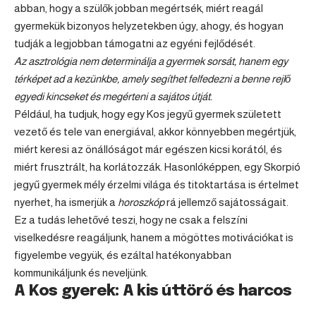
abban, hogy a szülők jobban megértsék, miért reagál
gyermekük bizonyos helyzetekben úgy, ahogy, és hogyan
tudják a legjobban támogatni az egyéni fejlődését.
Az asztrológia nem determinálja a gyermek sorsát, hanem egy
térképet ad a kezünkbe, amely segíthet felfedezni a benne rejlő
egyedi kincseket és megérteni a sajátos útját.
Például, ha tudjuk, hogy egy Kos jegyű gyermek született
vezető és tele van energiával, akkor könnyebben megértjük,
miért keresi az önállóságot már egészen kicsi korától, és
miért frusztrált, ha korlátozzák. Hasonlóképpen, egy Skorpió
jegyű gyermek mély érzelmi világa és titoktartása is értelmet
nyerhet, ha ismerjük a
horoszkóp
rá jellemző sajátosságait.
Ez a tudás lehetővé teszi, hogy ne csak a felszíni
viselkedésre reagáljunk, hanem a mögöttes motivációkat is
figyelembe vegyük, és ezáltal hatékonyabban
kommunikáljunk és neveljünk.
A Kos gyerek: A kis úttörő és harcos