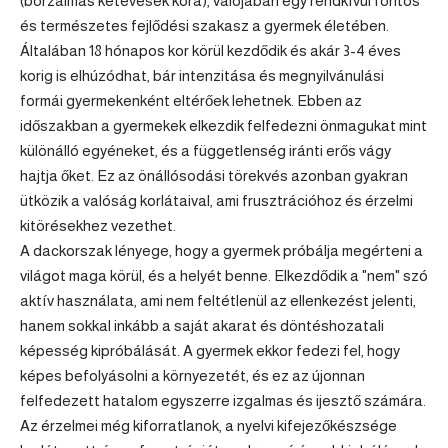
(borzalmas kétévesek kora), valójában egy rendkívül fontos
és természetes fejlődési szakasz a gyermek életében.
Általában 18 hónapos kor körül kezdődik és akár 3-4 éves
korig is elhúzódhat, bár intenzitása és megnyilvánulási
formái gyermekenként eltérőek lehetnek. Ebben az
időszakban a gyermekek elkezdik felfedezni önmagukat mint
különálló egyéneket, és a függetlenség iránti erős vágy
hajtja őket. Ez az önállósodási törekvés azonban gyakran
ütközik a valóság korlátaival, ami frusztrációhoz és érzelmi
kitörésekhez vezethet.
A dackorszak lényege, hogy a gyermek próbálja megérteni a
világot maga körül, és a helyét benne. Elkezdődik a "nem" szó
aktív használata, ami nem feltétlenül az ellenkezést jelenti,
hanem sokkal inkább a saját akarat és döntéshozatali
képesség kipróbálását. A gyermek ekkor fedezi fel, hogy
képes befolyásolni a környezetét, és ez az újonnan
felfedezett hatalom egyszerre izgalmas és ijesztő számára.
Az érzelmei még kiforratlanok, a nyelvi kifejezőkészsége