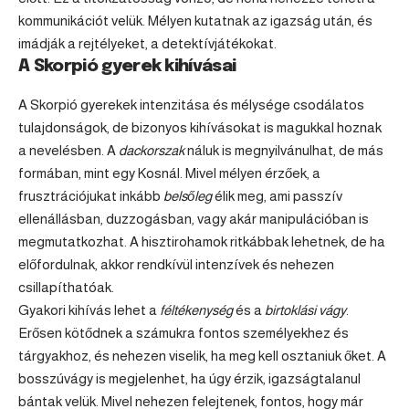
kommunikációt velük. Mélyen kutatnak az igazság után, és
imádják a rejtélyeket, a detektívjátékokat.
A Skorpió gyerek kihívásai
A Skorpió gyerekek intenzitása és mélysége csodálatos
tulajdonságok, de bizonyos kihívásokat is magukkal hoznak
a nevelésben. A
dackorszak
náluk is megnyilvánulhat, de más
formában, mint egy Kosnál. Mivel mélyen érzőek, a
frusztrációjukat inkább
belsőleg
élik meg, ami passzív
ellenállásban, duzzogásban, vagy akár manipulációban is
megmutatkozhat. A hisztirohamok ritkábbak lehetnek, de ha
előfordulnak, akkor rendkívül intenzívek és nehezen
csillapíthatóak.
Gyakori kihívás lehet a
féltékenység
és a
birtoklási vágy
.
Erősen kötődnek a számukra fontos személyekhez és
tárgyakhoz, és nehezen viselik, ha meg kell osztaniuk őket. A
bosszúvágy is megjelenhet, ha úgy érzik, igazságtalanul
bántak velük. Mivel nehezen felejtenek, fontos, hogy már