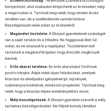
Érzelmi biztonság:
Teremtsünk számukra biztonságos
környezetet, ahol szabadon kifejezhetik az érzéseiket, még
a negatívakat is. Tanítsuk meg nekik, hogy minden érzés
rendben van, de a viselkedésnek vannak határai.
Beszélgessünk velük sokat az érzéseikről.
Magánélet tisztelete:
A Skorpió gyerekeknek szükségük
van a saját terükre és a titkaikra. Ne faggassuk őket túl
sokat, és ne olvassuk ki a naplójukat. Tiszteletben kell
tartanunk a magánszférájukat, hogy érezzék, megbízunk
bennük.
Erős akarat terelése:
Az erős akaratukat fordítsuk
pozitív irányba. Adjuk nekik olyan feladatokat, amelyek
kitartást és elmélyülést igényelnek (pl. rejtvények,
tudományos kísérletek, művészeti projektek). Tanítsuk meg
nekik, hogy a kitartás milyen eredményekhez vezet.
Mély beszélgetések:
A Skorpió gyerekek szeretik a mély,
tartalmas beszélgetéseket. Ne féljünk komoly témákat