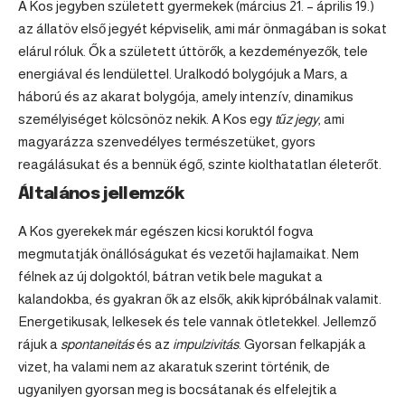
A Kos jegyben született gyermekek (március 21. – április 19.)
az állatöv első jegyét képviselik, ami már önmagában is sokat
elárul róluk. Ők a született úttörők, a kezdeményezők, tele
energiával és lendülettel. Uralkodó bolygójuk a Mars, a
háború és az akarat bolygója, amely intenzív, dinamikus
személyiséget kölcsönöz nekik. A Kos egy
tűz jegy
, ami
magyarázza szenvedélyes természetüket, gyors
reagálásukat és a bennük égő, szinte kiolthatatlan életerőt.
Általános jellemzők
A Kos gyerekek már egészen kicsi koruktól fogva
megmutatják önállóságukat és vezetői hajlamaikat. Nem
félnek az új dolgoktól, bátran vetik bele magukat a
kalandokba, és gyakran ők az elsők, akik kipróbálnak valamit.
Energetikusak, lelkesek és tele vannak ötletekkel. Jellemző
rájuk a
spontaneitás
és az
impulzivitás
. Gyorsan felkapják a
vizet, ha valami nem az akaratuk szerint történik, de
ugyanilyen gyorsan meg is bocsátanak és elfelejtik a