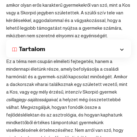
amikor olyan erős karakterű gyermekekről van szó, mint a
Kos
vagy a
Skorpió
jegyben születettek. A szülői szív tele van
kérdésekkel, aggodalommal és a vágyakozással, hogy a
lehető legjobb támogatást nyújtsa a gyermeke számára,
miközben nem szeretné elnyomni az egyéniségét.
Tartalom
Ez a téma nem csupán elméleti fejtegetés, hanem a
mindennapi életünk része, amely befolyásolja a családi
harmóniát és a gyermek-szülő kapcsolat minőségét. Amikor
a dackorszak viharai találkoznak egy született vezető, mint
a Kos, vagy egy mély érzésű, intenzív Skorpió gyermek
csillagjegy-sajátosságaival
, a helyzet még összetettebbé
válhat. Megvizsgáljuk, hogyan fonódik össze a
fejlődéslélektan és az asztrológia, és hogyan kaphatunk
mindkettőből értékes támpontokat gyermekünk
viselkedésének értelmezéséhez. Nem arról van szó, hogy