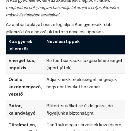
A Kos gyermeknek nem az akaratát kell megtörni, hanem
megtanítani neki, hogyan használja fel erejét a céljai elérésére,
mások tiszteletben tartásával.
Az alábbi táblázat összefoglalja a Kos gyerekek főbb
jellemzőit és a hozzájuk tartozó nevelési tippeket:
Kos gyerek
Nevelési tippek
jellemzők
Energetikus,
Biztosítsunk sok mozgási lehetőséget
impulzív
(sport, játék).
Önálló,
Adjunk nekik felelősséget, engedjük,
kezdeményező,
hogy döntéseket hozzanak.
vezető
Bátor,
Bátorítsuk őket az új dolgokra, de
kalandvágyó
figyeljünk a biztonságra.
Türelmetlen,
Tanítsuk meg az érzelmek kezelésére,