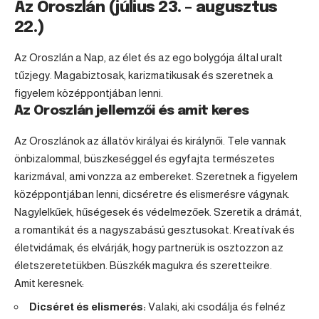
Az Oroszlán (július 23. – augusztus
22.)
Az Oroszlán a Nap, az élet és az ego bolygója által uralt
tűzjegy. Magabiztosak, karizmatikusak és szeretnek a
figyelem középpontjában lenni.
Az Oroszlán jellemzői és amit keres
Az Oroszlánok az állatöv királyai és királynői. Tele vannak
önbizalommal, büszkeséggel és egyfajta természetes
karizmával, ami vonzza az embereket. Szeretnek a figyelem
középpontjában lenni, dicséretre és elismerésre vágynak.
Nagylelkűek, hűségesek és védelmezőek. Szeretik a drámát,
a romantikát és a nagyszabású gesztusokat. Kreatívak és
életvidámak, és elvárják, hogy partnerük is osztozzon az
életszeretetükben. Büszkék magukra és szeretteikre.
Amit keresnek:
Dicséret és elismerés:
Valaki, aki csodálja és felnéz