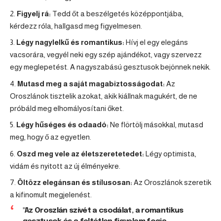
Figyelj rá:
Tedd őt a beszélgetés középpontjába,
kérdezz róla, hallgasd meg figyelmesen.
Légy nagylelkű és romantikus:
Hívj el egy elegáns
vacsorára, vegyél neki egy szép ajándékot, vagy szervezz
egy meglepetést. A nagyszabású gesztusok bejönnek nekik.
Mutasd meg a saját magabiztosságodat:
Az
Oroszlánok tisztelik azokat, akik kiállnak magukért, de ne
próbáld meg elhomályosítani őket.
Légy hűséges és odaadó:
Ne flörtölj másokkal, mutasd
meg, hogy ő az egyetlen.
Oszd meg vele az életszeretetedet:
Légy optimista,
vidám és nyitott az új élményekre.
Öltözz elegánsan és stílusosan:
Az Oroszlánok szeretik
a kifinomult megjelenést.
"Az Oroszlán szívét a csodálat, a romantikus