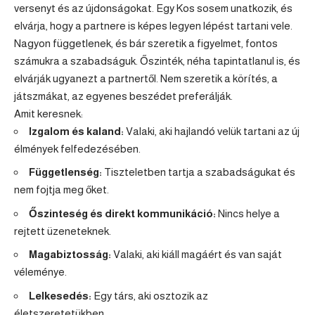
versenyt és az újdonságokat. Egy Kos sosem unatkozik, és
elvárja, hogy a partnere is képes legyen lépést tartani vele.
Nagyon függetlenek, és bár szeretik a figyelmet, fontos
számukra a szabadságuk. Őszinték, néha tapintatlanul is, és
elvárják ugyanezt a partnertől. Nem szeretik a körítés, a
játszmákat, az egyenes beszédet preferálják.
Amit keresnek:
Izgalom és kaland:
Valaki, aki hajlandó velük tartani az új
élmények felfedezésében.
Függetlenség:
Tiszteletben tartja a szabadságukat és
nem fojtja meg őket.
Őszinteség és direkt kommunikáció:
Nincs helye a
rejtett üzeneteknek.
Magabiztosság:
Valaki, aki kiáll magáért és van saját
véleménye.
Lelkesedés:
Egy társ, aki osztozik az
életszeretetükben.