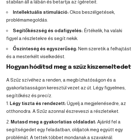
stabilan áll a lábán és betartja az ígéreteit.
Intellektuális stimuláció:
Okos beszélgetések,
problémamegoldás.
Segítőkészség és odafigyelés:
Értékelik, ha valaki
figyel a részletekre és segít nekik.
Őszinteség és egyszerűség:
Nem szeretik a felhajtást
és a mesterkélt viselkedést.
Hogyan hódítsd meg a szűz kiszemeltedet
A Szűz szívéhez a renden, a megbízhatóságon és a
gyakorlatiasságon keresztül vezet az út. Légy figyelmes,
segítőkész és precíz.
Légy tiszta és rendezett:
Ügyelj a megjelenésedre, az
otthonodra. A Szűz azonnal észreveszi a részleteket.
Mutasd meg a gyakorlatias oldaladat:
Ajánld fel a
segítségedet egy feladatban, oldjatok meg együtt egy
problémát. A tettek többet mondanak a szavaknál.