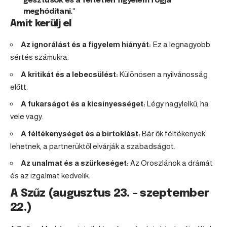
gesztusok és a feltétlen figyelem fogja
meghódítani."
Amit kerülj el
Az ignorálást és a figyelem hiányát:
Ez a legnagyobb
sértés számukra.
A kritikát és a lebecsülést:
Különösen a nyilvánosság
előtt.
A fukarságot és a kicsinyességet:
Légy nagylelkű, ha
vele vagy.
A féltékenységet és a birtoklást:
Bár ők féltékenyek
lehetnek, a partnerüktől elvárják a szabadságot.
Az unalmat és a szürkeséget:
Az Oroszlánok a drámát
és az izgalmat kedvelik.
A Szűz (augusztus 23. – szeptember
22.)