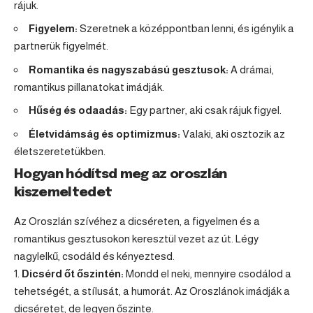
rájuk.
Figyelem:
Szeretnek a középpontban lenni, és igénylik a
partnerük figyelmét.
Romantika és nagyszabású gesztusok:
A drámai,
romantikus pillanatokat imádják.
Hűség és odaadás:
Egy partner, aki csak rájuk figyel.
Életvidámság és optimizmus:
Valaki, aki osztozik az
életszeretetükben.
Hogyan hódítsd meg az oroszlán
kiszemeltedet
Az Oroszlán szívéhez a dicséreten, a figyelmen és a
romantikus gesztusokon keresztül vezet az út. Légy
nagylelkű, csodáld és kényeztesd.
Dicsérd őt őszintén:
Mondd el neki, mennyire csodálod a
tehetségét, a stílusát, a humorát. Az Oroszlánok imádják a
dicséretet, de legyen őszinte.