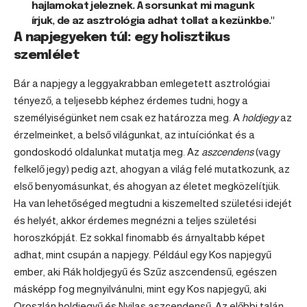
hajlamokat jeleznek. A sorsunkat mi magunk
írjuk, de az asztrológia adhat tollat a kezünkbe."
A napjegyeken túl: egy holisztikus
szemlélet
Bár a napjegy a leggyakrabban emlegetett asztrológiai
tényező, a teljesebb képhez érdemes tudni, hogy a
személyiségünket nem csak ez határozza meg. A
holdjegy
az
érzelmeinket, a belső világunkat, az intuíciónkat és a
gondoskodó oldalunkat mutatja meg. Az
aszcendens
(vagy
felkelő jegy) pedig azt, ahogyan a világ felé mutatkozunk, az
első benyomásunkat, és ahogyan az életet megközelítjük.
Ha van lehetőséged megtudni a kiszemelted születési idejét
és helyét, akkor érdemes megnézni a teljes születési
horoszkópját. Ez sokkal finomabb és árnyaltabb képet
adhat, mint csupán a napjegy. Például egy Kos napjegyű
ember, aki Rák holdjegyű és Szűz aszcendensű, egészen
másképp fog megnyilvánulni, mint egy Kos napjegyű, aki
Oroszlán holdjegyű és Nyilas aszcendensű. Az előbbi talán