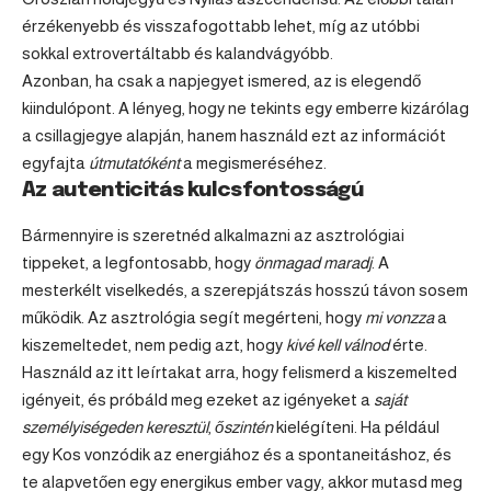
érzékenyebb és visszafogottabb lehet, míg az utóbbi
sokkal extrovertáltabb és kalandvágyóbb.
Azonban, ha csak a napjegyet ismered, az is elegendő
kiindulópont. A lényeg, hogy ne tekints egy emberre kizárólag
a csillagjegye alapján, hanem használd ezt az információt
egyfajta
útmutatóként
a megismeréséhez.
Az autenticitás kulcsfontosságú
Bármennyire is szeretnéd alkalmazni az asztrológiai
tippeket, a legfontosabb, hogy
önmagad maradj
. A
mesterkélt viselkedés, a szerepjátszás hosszú távon sosem
működik. Az asztrológia segít megérteni, hogy
mi vonzza
a
kiszemeltedet, nem pedig azt, hogy
kivé kell válnod
érte.
Használd az itt leírtakat arra, hogy felismerd a kiszemelted
igényeit, és próbáld meg ezeket az igényeket a
saját
személyiségeden keresztül
,
őszintén
kielégíteni. Ha például
egy Kos vonzódik az energiához és a spontaneitáshoz, és
te alapvetően egy energikus ember vagy, akkor mutasd meg