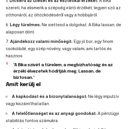
Dicsérd az ízlését és az esztétikai érzékét:
A Bika
szereti, ha elismerik a szépség iránti érzékét, legyen szó az
otthonáról, az öltözködéséről vagy a hobbijáról.
Légy türelmes:
Ne siettesd a dolgokat. A Bika lassan, de
alaposan dönt.
Ajándékozz valami minőségit:
Egy jó bor, egy finom
csokoládé, egy szép növény, vagy valami, ami tartós és
hasznos.
"A Bika szívét a türelem, a megbízhatóság és az
érzéki élvezetek hódítják meg. Lassan, de
biztosan."
Amit kerülj el
A kapkodást és a bizonytalanságot:
Ne légy impulzív
vagy kiszámíthatatlan.
A felelőtlenséget és az anyagi gondokat:
A pénzügyi
stabilitás fontos számukra.