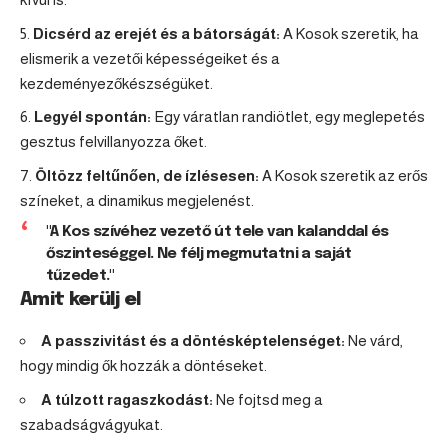
Dicsérd az erejét és a bátorságát:
A Kosok szeretik, ha
elismerik a vezetői képességeiket és a
kezdeményezőkészségüket.
Legyél spontán:
Egy váratlan randiötlet, egy meglepetés
gesztus felvillanyozza őket.
Öltözz feltűnően, de ízlésesen:
A Kosok szeretik az erős
színeket, a dinamikus megjelenést.
"A Kos szívéhez vezető út tele van kalanddal és
őszinteséggel. Ne félj megmutatni a saját
tűzedet."
Amit kerülj el
A passzivitást és a döntésképtelenséget:
Ne várd,
hogy mindig ők hozzák a döntéseket.
A túlzott ragaszkodást:
Ne fojtsd meg a
szabadságvágyukat.