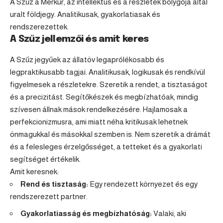
A Szűz a Merkúr, az intellektus és a részletek bolygója által
uralt földjegy. Analitikusak, gyakorlatiasak és
rendszerezettek.
A Szűz jellemzői és amit keres
A Szűz jegyűek az állatöv legaprólékosabb és
legpraktikusabb tagjai. Analitikusak, logikusak és rendkívül
figyelmesek a részletekre. Szeretik a rendet, a tisztaságot
és a precizitást. Segítőkészek és megbízhatóak, mindig
szívesen állnak mások rendelkezésére. Hajlamosak a
perfekcionizmusra, ami miatt néha kritikusak lehetnek
önmagukkal és másokkal szemben is. Nem szeretik a drámát
és a felesleges érzelgősséget, a tetteket és a gyakorlati
segítséget értékelik.
Amit keresnek:
Rend és tisztaság:
Egy rendezett környezet és egy
rendszerezett partner.
Gyakorlatiasság és megbízhatóság:
Valaki, aki