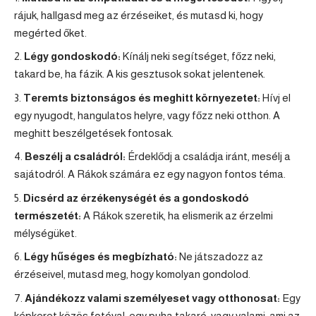
rájuk, hallgasd meg az érzéseiket, és mutasd ki, hogy
megérted őket.
Légy gondoskodó:
Kínálj neki segítséget, főzz neki,
takard be, ha fázik. A kis gesztusok sokat jelentenek.
Teremts biztonságos és meghitt környezetet:
Hívj el
egy nyugodt, hangulatos helyre, vagy főzz neki otthon. A
meghitt beszélgetések fontosak.
Beszélj a családról:
Érdeklődj a családja iránt, mesélj a
sajátodról. A Rákok számára ez egy nagyon fontos téma.
Dicsérd az érzékenységét és a gondoskodó
természetét:
A Rákok szeretik, ha elismerik az érzelmi
mélységüket.
Légy hűséges és megbízható:
Ne játszadozz az
érzéseivel, mutasd meg, hogy komolyan gondolod.
Ajándékozz valami személyeset vagy otthonosat:
Egy
képkeret közös fotóval, egy puha takaró, vagy valami, ami az