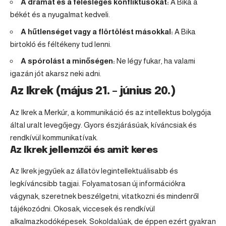
A drámát és a felesleges konfliktusokat:
A Bika a
békét és a nyugalmat kedveli.
A hűtlenséget vagy a flörtölést másokkal:
A Bika
birtokló és féltékeny tud lenni.
A spórolást a minőségen:
Ne légy fukar, ha valami
igazán jót akarsz neki adni.
Az Ikrek (május 21. – június 20.)
Az Ikrek a Merkúr, a kommunikáció és az intellektus bolygója
által uralt levegőjegy. Gyors észjárásúak, kíváncsiak és
rendkívül kommunikatívak.
Az Ikrek jellemzői és amit keres
Az Ikrek jegyűek az állatöv legintellektuálisabb és
legkíváncsibb tagjai. Folyamatosan új információkra
vágynak, szeretnek beszélgetni, vitatkozni és mindenről
tájékozódni. Okosak, viccesek és rendkívül
alkalmazkodóképesek. Sokoldalúak, de éppen ezért gyakran