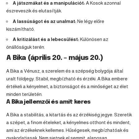
A játszmákat és a manipulációt:
A Kosok azonnal
észreveszik és elutasítják.
A lassúságot és az unalmat:
Ne légy előre
kiszámítható.
A kritizálást és a lebecsülést:
Különösen az
önállóságuk terén.
A Bika (április 20. – május 20.)
A Bika a Vénusz, a szerelem és a szépség bolygója által
uralt földjegy. Stabil, megbízható és érzéki. A Bika embere
értékeli a kényelmet, a biztonságot és a minőséget az élet
minden területén.
A Bika jellemzői és amit keres
A Bika a stabilitás, a kitartás és az érzékiség jegye. Szeretik
a szépet, a finom ételeket, a kényelmes otthont és mindent,
ami az érzékeknek kellemes. Hűségesek, megbízhatóak és
gyakorlatiasak. Nem sietnek el semmit, alaposan