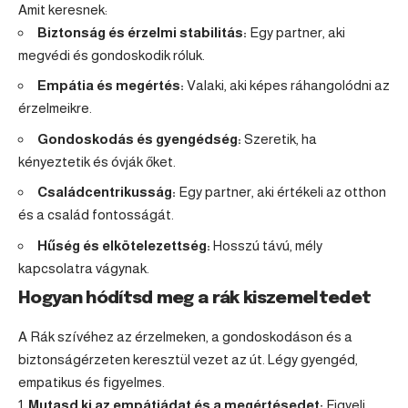
Amit keresnek:
Biztonság és érzelmi stabilitás:
Egy partner, aki
megvédi és gondoskodik róluk.
Empátia és megértés:
Valaki, aki képes ráhangolódni az
érzelmeikre.
Gondoskodás és gyengédség:
Szeretik, ha
kényeztetik és óvják őket.
Családcentrikusság:
Egy partner, aki értékeli az otthon
és a család fontosságát.
Hűség és elkötelezettség:
Hosszú távú, mély
kapcsolatra vágynak.
Hogyan hódítsd meg a rák kiszemeltedet
A Rák szívéhez az érzelmeken, a gondoskodáson és a
biztonságérzeten keresztül vezet az út. Légy gyengéd,
empatikus és figyelmes.
Mutasd ki az empátiádat és a megértésedet:
Figyelj