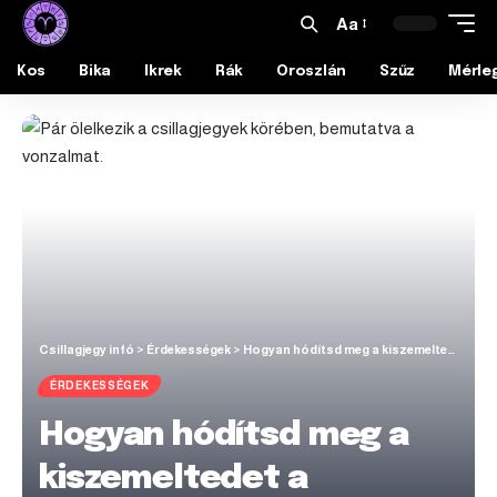
Aa
Kos
Bika
Ikrek
Rák
Oroszlán
Szűz
Mérle
Csillagjegy infó
>
Érdekességek
>
Hogyan hódítsd meg a kiszemeltedet a csillagjegye alapján?
ÉRDEKESSÉGEK
Hogyan hódítsd meg a
kiszemeltedet a