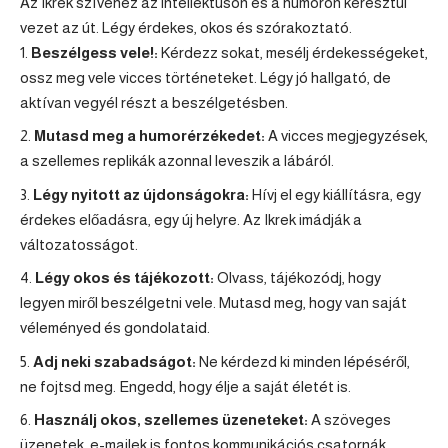
Az Ikrek szívéhez az intellektuson és a humoron keresztül
vezet az út. Légy érdekes, okos és szórakoztató.
Beszélgess vele!:
Kérdezz sokat, mesélj érdekességeket,
ossz meg vele vicces történeteket. Légy jó hallgató, de
aktívan vegyél részt a beszélgetésben.
Mutasd meg a humorérzékedet:
A vicces megjegyzések,
a szellemes replikák azonnal leveszik a lábáról.
Légy nyitott az újdonságokra:
Hívj el egy kiállításra, egy
érdekes előadásra, egy új helyre. Az Ikrek imádják a
változatosságot.
Légy okos és tájékozott:
Olvass, tájékozódj, hogy
legyen miről beszélgetni vele. Mutasd meg, hogy van saját
véleményed és gondolataid.
Adj neki szabadságot:
Ne kérdezd ki minden lépéséről,
ne fojtsd meg. Engedd, hogy élje a saját életét is.
Használj okos, szellemes üzeneteket:
A szöveges
üzenetek, e-mailek is fontos kommunikációs csatornák