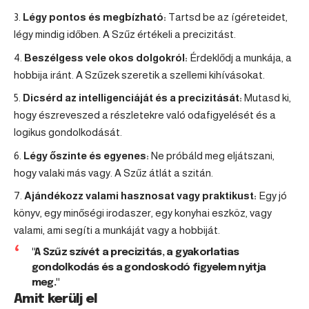
Légy pontos és megbízható:
Tartsd be az ígéreteidet,
légy mindig időben. A Szűz értékeli a precizitást.
Beszélgess vele okos dolgokról:
Érdeklődj a munkája, a
hobbija iránt. A Szűzek szeretik a szellemi kihívásokat.
Dicsérd az intelligenciáját és a precizitását:
Mutasd ki,
hogy észreveszed a részletekre való odafigyelését és a
logikus gondolkodását.
Légy őszinte és egyenes:
Ne próbáld meg eljátszani,
hogy valaki más vagy. A Szűz átlát a szitán.
Ajándékozz valami hasznosat vagy praktikust:
Egy jó
könyv, egy minőségi irodaszer, egy konyhai eszköz, vagy
valami, ami segíti a munkáját vagy a hobbiját.
"A Szűz szívét a precizitás, a gyakorlatias
gondolkodás és a gondoskodó figyelem nyitja
meg."
Amit kerülj el