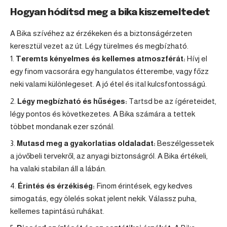
Hogyan hódítsd meg a bika kiszemeltedet
A Bika szívéhez az érzékeken és a biztonságérzeten
keresztül vezet az út. Légy türelmes és megbízható.
Teremts kényelmes és kellemes atmoszférát:
Hívj el
egy finom vacsorára egy hangulatos étterembe, vagy főzz
neki valami különlegeset. A jó étel és ital kulcsfontosságú.
Légy megbízható és hűséges:
Tartsd be az ígéreteidet,
légy pontos és következetes. A Bika számára a tettek
többet mondanak ezer szónál.
Mutasd meg a gyakorlatias oldaladat:
Beszélgessetek
a jövőbeli tervekről, az anyagi biztonságról. A Bika értékeli,
ha valaki stabilan áll a lábán.
Érintés és érzékiség:
Finom érintések, egy kedves
simogatás, egy ölelés sokat jelent nekik. Válassz puha,
kellemes tapintású ruhákat.