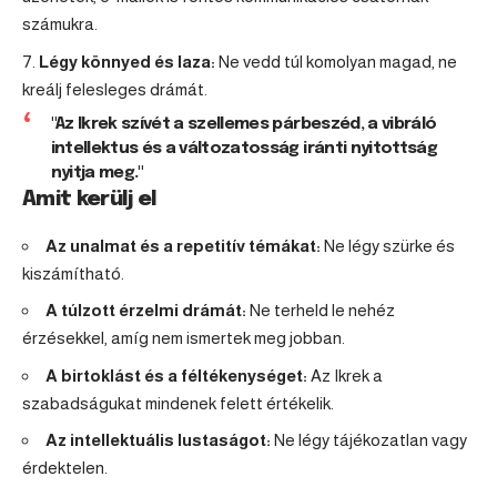
számukra.
Légy könnyed és laza:
Ne vedd túl komolyan magad, ne
kreálj felesleges drámát.
"Az Ikrek szívét a szellemes párbeszéd, a vibráló
intellektus és a változatosság iránti nyitottság
nyitja meg."
Amit kerülj el
Az unalmat és a repetitív témákat:
Ne légy szürke és
kiszámítható.
A túlzott érzelmi drámát:
Ne terheld le nehéz
érzésekkel, amíg nem ismertek meg jobban.
A birtoklást és a féltékenységet:
Az Ikrek a
szabadságukat mindenek felett értékelik.
Az intellektuális lustaságot:
Ne légy tájékozatlan vagy
érdektelen.