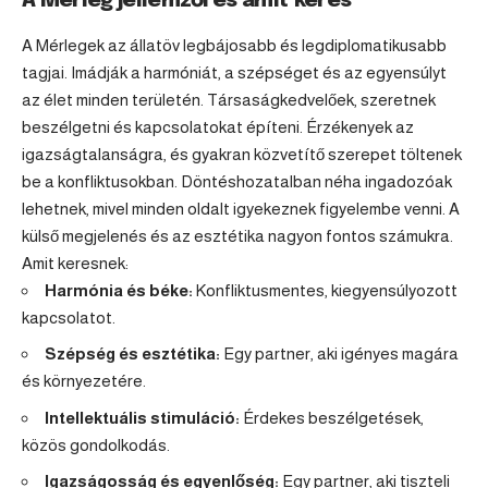
A Mérleg jellemzői és amit keres
A Mérlegek az állatöv legbájosabb és legdiplomatikusabb
tagjai. Imádják a harmóniát, a szépséget és az egyensúlyt
az élet minden területén. Társaságkedvelőek, szeretnek
beszélgetni és kapcsolatokat építeni. Érzékenyek az
igazságtalanságra, és gyakran közvetítő szerepet töltenek
be a konfliktusokban. Döntéshozatalban néha ingadozóak
lehetnek, mivel minden oldalt igyekeznek figyelembe venni. A
külső megjelenés és az esztétika nagyon fontos számukra.
Amit keresnek:
Harmónia és béke:
Konfliktusmentes, kiegyensúlyozott
kapcsolatot.
Szépség és esztétika:
Egy partner, aki igényes magára
és környezetére.
Intellektuális stimuláció:
Érdekes beszélgetések,
közös gondolkodás.
Igazságosság és egyenlőség:
Egy partner, aki tiszteli