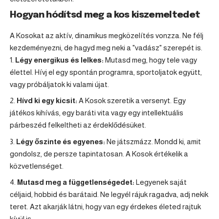
Hogyan hódítsd meg a kos kiszemeltedet
A Kosokat az aktív, dinamikus megközelítés vonzza. Ne félj
kezdeményezni, de hagyd meg neki a "vadász" szerepét is.
Légy energikus és lelkes:
Mutasd meg, hogy tele vagy
élettel. Hívj el egy spontán programra, sportoljatok együtt,
vagy próbáljatok ki valami újat.
Hívd ki egy kicsit:
A Kosok szeretik a versenyt. Egy
játékos kihívás, egy baráti vita vagy egy intellektuális
párbeszéd felkeltheti az érdeklődésüket.
Légy őszinte és egyenes:
Ne játszmázz. Mondd ki, amit
gondolsz, de persze tapintatosan. A Kosok értékelik a
közvetlenséget.
Mutasd meg a függetlenségedet:
Legyenek saját
céljaid, hobbid és barátaid. Ne legyél rájuk ragadva, adj nekik
teret. Azt akarják látni, hogy van egy érdekes életed rajtuk
kívül is.