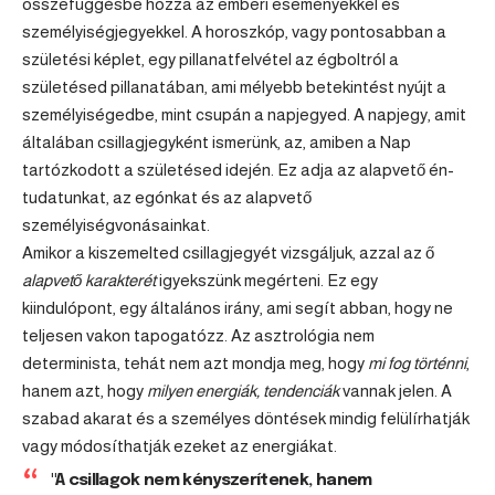
összefüggésbe hozza az emberi eseményekkel és
személyiségjegyekkel. A horoszkóp, vagy pontosabban a
születési képlet, egy pillanatfelvétel az égboltról a
születésed pillanatában, ami mélyebb betekintést nyújt a
személyiségedbe, mint csupán a napjegyed. A napjegy, amit
általában csillagjegyként ismerünk, az, amiben a Nap
tartózkodott a születésed idején. Ez adja az alapvető én-
tudatunkat, az egónkat és az alapvető
személyiségvonásainkat.
Amikor a kiszemelted csillagjegyét vizsgáljuk, azzal az ő
alapvető karakterét
igyekszünk megérteni. Ez egy
kiindulópont, egy általános irány, ami segít abban, hogy ne
teljesen vakon tapogatózz. Az asztrológia nem
determinista, tehát nem azt mondja meg, hogy
mi fog történni
,
hanem azt, hogy
milyen energiák, tendenciák
vannak jelen. A
szabad akarat és a személyes döntések mindig felülírhatják
vagy módosíthatják ezeket az energiákat.
"A csillagok nem kényszerítenek, hanem