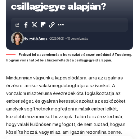
csillagjegye alapján?
Horváth Anna
2026.01.08.
48 perc olvasás
Fedezd fel a szerelem és a horoszkóp összefonódását! Tudd meg,
hogyan vonzhatod be a kiszemeltedet a csillagjegyeid alapján.
Mindannyian vágyunk a kapcsolódásra, arra az izgalmas
érzésre, amikor valaki megdobogtatja a szívünket. A
vonzalom misztériuma évezredek óta foglalkoztatja az
emberiséget, és gyakran keressük azokat az eszközöket,
amelyek segíthetnek megfejteni a másik ember lelkét,
közelebb hozni minket hozzájuk. Talán te is érezted már,
hogy valaki különösen megfogott, de nem tudtad, hogyan
közelíts hozzá, vagy mi az, ami igazán rezonálna benne.