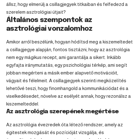
állsz, hogy elmerülj a csillagjegyek titkaiban és felfedezd a
szerelem asztrológiai útjait?
Általános szempontok az
asztrológiai vonzalomhoz
Amikor arról beszélünk, hogyan hódítsd meg a kiszemeltedet
a csillagjegye alapján, fontos tisztázni, hogy az asztrológia
nem egy mágikus recept, ami garantálja a sikert. Inkább
egyfajta iránymutatás, egy pszichológiai térkép, ami segít
jobban megérteni a másik ember alapvető motivációit,
vágyait és félelmeit. A csillagjegyek szerinti megközelítés
lehetővé teszi, hogy finomhangold a kommunikációdat és a
viselkedésedet, növelve az esélyét annak, hogy rezonálsz a
kiszemelteddel.
Az asztrológia szerepének megértése
Az asztrológia évezredek óta létező rendszer, amely az
égitestek mozgását és pozícióját vizsgálja, és