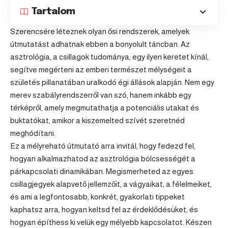
Tartalom
Szerencsére léteznek olyan ősi rendszerek, amelyek
útmutatást adhatnak ebben a bonyolult táncban. Az
asztrológia, a csillagok tudománya, egy ilyen keretet kínál,
segítve megérteni az emberi természet mélységeit a
születés pillanatában uralkodó égi állások alapján. Nem egy
merev szabályrendszerről van szó, hanem inkább egy
térképről, amely megmutathatja a potenciális utakat és
buktatókat, amikor a kiszemelted szívét szeretnéd
meghódítani.
Ez a mélyreható útmutató arra invitál, hogy fedezd fel,
hogyan alkalmazhatod az asztrológia bölcsességét a
párkapcsolati dinamikában. Megismerheted az egyes
csillagjegyek alapvető jellemzőit, a vágyaikat, a félelmeiket,
és ami a legfontosabb, konkrét, gyakorlati tippeket
kaphatsz arra, hogyan keltsd fel az érdeklődésüket, és
hogyan építhess ki velük egy mélyebb kapcsolatot. Készen