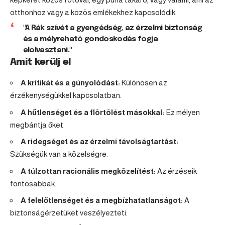
otthonhoz vagy a közös emlékekhez kapcsolódik.
"A Rák szívét a gyengédség, az érzelmi biztonság
és a mélyreható gondoskodás fogja
elolvasztani."
Amit kerülj el
A kritikát és a gúnyolódást:
Különösen az
érzékenységükkel kapcsolatban.
A hűtlenséget és a flörtölést másokkal:
Ez mélyen
megbántja őket.
A ridegséget és az érzelmi távolságtartást:
Szükségük van a közelségre.
A túlzottan racionális megközelítést:
Az érzéseik
fontosabbak.
A felelőtlenséget és a megbízhatatlanságot:
A
biztonságérzetüket veszélyezteti.