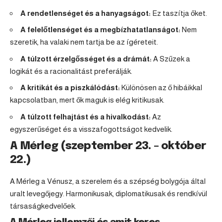
A rendetlenséget és a hanyagságot:
Ez taszítja őket.
A felelőtlenséget és a megbízhatatlanságot:
Nem
szeretik, ha valaki nem tartja be az ígéreteit.
A túlzott érzelgősséget és a drámát:
A Szűzek a
logikát és a racionalitást preferálják.
A kritikát és a piszkálódást:
Különösen az ő hibáikkal
kapcsolatban, mert ők maguk is elég kritikusak.
A túlzott felhajtást és a hivalkodást:
Az
egyszerűséget és a visszafogottságot kedvelik.
A Mérleg (szeptember 23. – október
22.)
A Mérleg a Vénusz, a szerelem és a szépség bolygója által
uralt levegőjegy. Harmonikusak, diplomatikusak és rendkívül
társaságkedvelőek.