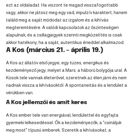
ezt az oldaladat. Ha viszont te magad visszafogottabb
vagy, akkor ne játssz meg egy vad, impulzív karaktert, hanem
találd meg a saját módodat az izgalom és a kihívás
megteremtésére. A valódi kapcsolatok az őszinteségen
alapulnak, és a csillagjegyek szerinti megközelítés is csak
akkor hatékony, ha a saját, autentikus éneddel alkalmazod.
A Kos (március 21. – április 19.)
A Kos az állatöv első jegye, egy tüzes, energikus és
kezdeményező jegy, melyet a Mars, a háború bolygója ural. A
Kosok tele vannak életerővel, szeretnek az élen járni és nem
riadnak vissza a kihívásoktól. A spontaneitás és a lendület a
vérükben van.
A Kos jellemzői és amit keres
A Kos ember tele van energiával, lendülettel és egyfajta
gyermeki lelkesedéssel. Ők a kezdeményezők, a "csináljuk
meg most" típusú emberek. Szeretik a kihívásokat, a