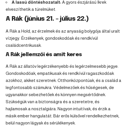
A lassú döntéshozatalt:
A gyors észjárású Ikrek
elveszíthetik a türelmüket.
A Rák (június 21. – július 22.)
A Rák a Hold, az érzelmek és az anyaság bolygója által uralt
vízjegy. Érzékenyek, gondoskodóak és rendkívül
családcentrikusak.
A Rák jellemzői és amit keres
A Rák az állatöv legérzékenyebb és legérzelmesebb jegye.
Gondoskodóak, empatikusak és rendkívül ragaszkodóak
azokhoz, akiket szeretnek. Otthonközpontúak, és a család a
legfontosabb számukra. Védelmezőek és hűségesek, de
ugyanakkor sebezhetőek és könnyen megsértődnek.
Szükségük van a biztonságra és a szeretetre, és
hajlamosak a nosztalgiára. Nagyon intuitívak, és érzik a
másik ember hangulatát. Bár erős külsővel rendelkezhetnek,
belül nagyon lágyak és sérülékenyek.