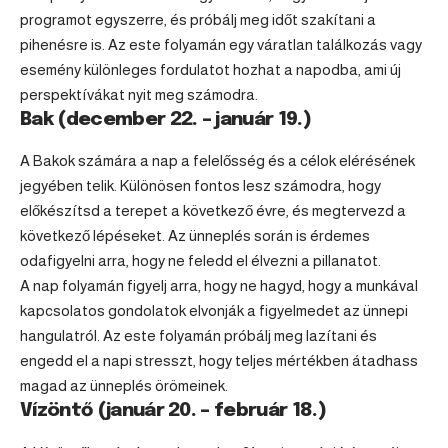
programot egyszerre, és próbálj meg időt szakítani a
pihenésre is. Az este folyamán egy váratlan találkozás vagy
esemény különleges fordulatot hozhat a napodba, ami új
perspektívákat nyit meg számodra.
Bak (december 22. – január 19.)
A Bakok számára a nap a felelősség és a célok elérésének
jegyében telik. Különösen fontos lesz számodra, hogy
előkészítsd a terepet a következő évre, és megtervezd a
következő lépéseket. Az ünneplés során is érdemes
odafigyelni arra, hogy ne feledd el élvezni a pillanatot.
A nap folyamán figyelj arra, hogy ne hagyd, hogy a munkával
kapcsolatos gondolatok elvonják a figyelmedet az ünnepi
hangulatról. Az este folyamán próbálj meg lazítani és
engedd el a napi stresszt, hogy teljes mértékben átadhass
magad az ünneplés örömeinek.
Vízöntő (január 20. – február 18.)