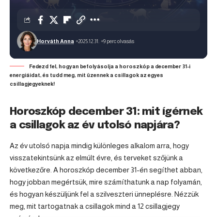
Horváth Anna
2025.12.31.
9 perc olvasás
Fedezd fel, hogyan befolyásolja a horoszkóp a december 31-i
energiáidat, és tudd meg, mit üzennek a csillagok az egyes
csillagjegyeknek!
Horoszkóp december 31: mit ígérnek
a csillagok az év utolsó napjára?
Az év utolsó napja mindig különleges alkalom arra, hogy
visszatekintsünk az elmúlt évre, és terveket szőjünk a
következőre. A
horoszkóp
december 31-én segíthet abban,
hogy jobban megértsük, mire számíthatunk a nap folyamán,
és hogyan készüljünk fel a szilveszteri ünneplésre. Nézzük
meg, mit tartogatnak a csillagok mind a 12 csillagjegy