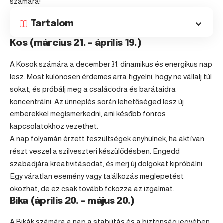
számára!
Tartalom
Kos (március 21. – április 19.)
A Kosok számára a december 31. dinamikus és energikus nap
lesz. Most különösen érdemes arra figyelni, hogy ne vállalj túl
sokat, és próbálj meg a családodra és barátaidra
koncentrálni. Az ünneplés során lehetőséged lesz új
emberekkel megismerkedni, ami később fontos
kapcsolatokhoz vezethet.
A nap folyamán érzett feszültségek enyhülnek, ha aktívan
részt veszel a szilveszteri készülődésben. Engedd
szabadjára kreativitásodat, és merj új dolgokat kipróbálni.
Egy váratlan esemény vagy találkozás meglepetést
okozhat, de ez csak tovább fokozza az izgalmat.
Bika (április 20. – május 20.)
A Bikák számára a nap a stabilitás és a biztonság jegyében