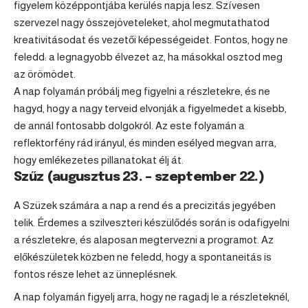
figyelem középpontjába kerülés napja lesz. Szívesen
szervezel nagy összejöveteleket, ahol megmutathatod
kreativitásodat és vezetői képességeidet. Fontos, hogy ne
feledd: a legnagyobb élvezet az, ha másokkal osztod meg
az örömödet.
A nap folyamán próbálj meg figyelni a részletekre, és ne
hagyd, hogy a nagy terveid elvonják a figyelmedet a kisebb,
de annál fontosabb dolgokról. Az este folyamán a
reflektorfény rád irányul, és minden esélyed megvan arra,
hogy emlékezetes pillanatokat élj át.
Szűz (augusztus 23. – szeptember 22.)
A Szüzek számára a nap a rend és a precizitás jegyében
telik. Érdemes a szilveszteri készülődés során is odafigyelni
a részletekre, és alaposan megtervezni a programot. Az
előkészületek közben ne feledd, hogy a spontaneitás is
fontos része lehet az ünneplésnek.
A nap folyamán figyelj arra, hogy ne ragadj le a részleteknél,