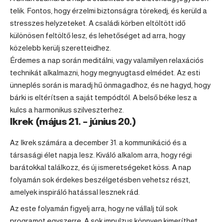
telik. Fontos, hogy érzelmi biztonságra törekedj, és kerüld a
stresszes helyzeteket. A családi körben eltöltött idő
különösen feltöltő lesz, és lehetőséget ad arra, hogy
közelebb kerülj szeretteidhez.
Érdemes a nap során meditálni, vagy valamilyen relaxációs
technikát alkalmazni, hogy megnyugtasd elmédet. Az esti
ünneplés során is maradj hű önmagadhoz, és ne hagyd, hogy
bárki is eltérítsen a saját tempódtól. A belső béke lesz a
kulcs a harmonikus szilveszterhez.
Ikrek (május 21. – június 20.)
Az
Ikrek
számára a december 31. a kommunikáció és a
társasági élet napja lesz. Kiváló alkalom arra, hogy régi
barátokkal találkozz, és új ismeretségeket köss. A nap
folyamán sok érdekes beszélgetésben vehetsz részt,
amelyek inspiráló hatással lesznek rád.
Az este folyamán figyelj arra, hogy ne vállalj túl sok
programot egyszerre. A sok impulzus könnyen kimeríthet,