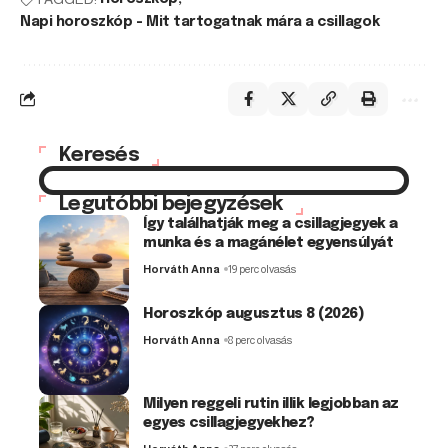
Napi horoszkóp - Mit tartogatnak mára a csillagok
Keresés
Legutóbbi bejegyzések
Így találhatják meg a csillagjegyek a
munka és a magánélet egyensúlyát
Horváth Anna
19 perc olvasás
Horoszkóp augusztus 8 (2026)
Horváth Anna
8 perc olvasás
Milyen reggeli rutin illik legjobban az
egyes csillagjegyekhez?