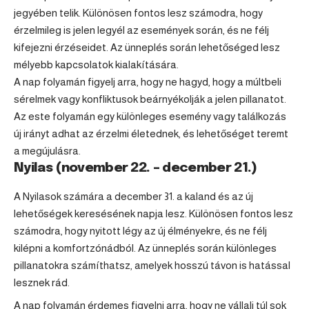
jegyében telik. Különösen fontos lesz számodra, hogy
érzelmileg is jelen legyél az események során, és ne félj
kifejezni érzéseidet. Az ünneplés során lehetőséged lesz
mélyebb kapcsolatok kialakítására.
A nap folyamán figyelj arra, hogy ne hagyd, hogy a múltbeli
sérelmek vagy konfliktusok beárnyékolják a jelen pillanatot.
Az este folyamán egy különleges esemény vagy találkozás
új irányt adhat az érzelmi életednek, és lehetőséget teremt
a megújulásra.
Nyilas (november 22. – december 21.)
A Nyilasok számára a december 31. a kaland és az új
lehetőségek keresésének napja lesz. Különösen fontos lesz
számodra, hogy nyitott légy az új élményekre, és ne félj
kilépni a komfortzónádból. Az ünneplés során különleges
pillanatokra számíthatsz, amelyek hosszú távon is hatással
lesznek rád.
A nap folyamán érdemes figyelni arra, hogy ne vállalj túl sok