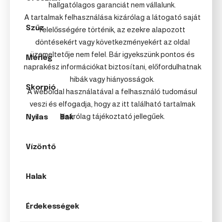
hallgatólagos garanciát nem vállalunk.
A tartalmak felhasználása kizárólag a látogató saját
Szűz
felelősségére történik, az ezekre alapozott
döntésekért vagy következményekért az oldal
üzemeltetője nem felel. Bár igyekszünk pontos és
Mérleg
naprakész információkat biztosítani, előfordulhatnak
hibák vagy hiányosságok.
Skorpió
A weboldal használatával a felhasználó tudomásul
veszi és elfogadja, hogy az itt található tartalmak
kizárólag tájékoztató jellegűek.
Nyilas
Bak
Vízöntő
Halak
Érdekességek