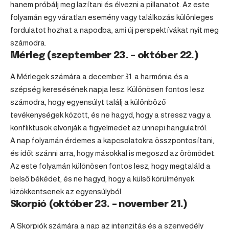
hanem próbálj meg lazítani és élvezni a pillanatot. Az este
folyamán egy váratlan esemény vagy találkozás különleges
fordulatot hozhat a napodba, ami új perspektívákat nyit meg
számodra.
Mérleg (szeptember 23. – október 22.)
A Mérlegek számára a december 31. a harmónia és a
szépség keresésének napja lesz. Különösen fontos lesz
számodra, hogy egyensúlyt találj a különböző
tevékenységek között, és ne hagyd, hogy a stressz vagy a
konfliktusok elvonják a figyelmedet az ünnepi hangulatról.
A nap folyamán érdemes a kapcsolatokra összpontosítani,
és időt szánni arra, hogy másokkal is megoszd az örömödet.
Az este folyamán különösen fontos lesz, hogy megtaláld a
belső békédet, és ne hagyd, hogy a külső körülmények
kizökkentsenek az egyensúlyból.
Skorpió (október 23. – november 21.)
A Skorpiók számára a nap az intenzitás és a szenvedély