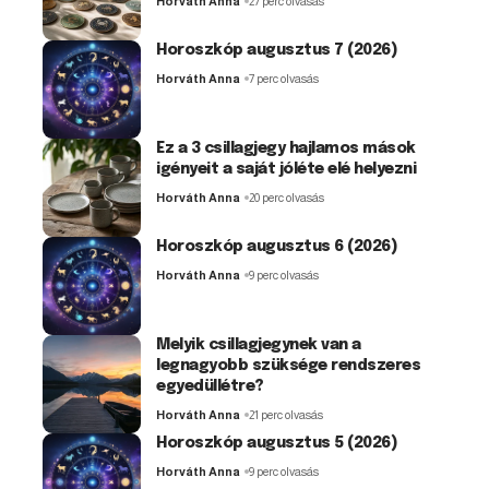
Horváth Anna
27 perc olvasás
Horoszkóp augusztus 7 (2026)
Horváth Anna
7 perc olvasás
Ez a 3 csillagjegy hajlamos mások
igényeit a saját jóléte elé helyezni
Horváth Anna
20 perc olvasás
Horoszkóp augusztus 6 (2026)
Horváth Anna
9 perc olvasás
Melyik csillagjegynek van a
legnagyobb szüksége rendszeres
egyedüllétre?
Horváth Anna
21 perc olvasás
Horoszkóp augusztus 5 (2026)
Horváth Anna
9 perc olvasás