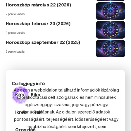
Horoszkóp március 22 (2026)
7 perc olvasás
Horoszkóp február 20 (2026)
9 perc olvasás
Horoszkóp szeptember 22 (2025)
8 perc olvasás
Csillagjegy infó
Az ezen a weboldalon található információk kizárólag
Kos
Bika
szórakoztatási célt szolgálnak, és nem minősülnek
egészségügyi, szakmai, jogi vagy pénzügyi
tanácsadásnak. Az oldalon szereplő adatok
Ikrek
Rák
pontosságáért, teljességéért, időszerűségéért vagy
megbízhatóságáért sem kifejezett, sem
Oroszlán