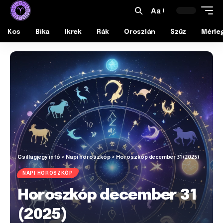
Aa
Kos
Bika
Ikrek
Rák
Oroszlán
Szűz
Mérle
Csillagjegy infó
>
Napi horoszkóp
>
Horoszkóp december 31 (2025)
NAPI HOROSZKÓP
Horoszkóp december 31
(2025)