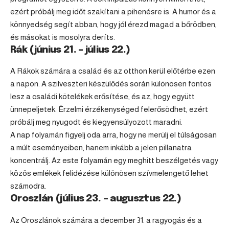
ezért próbálj meg időt szakítani a pihenésre is. A humor és a
könnyedség segít abban, hogy jól érezd magad a bőrödben,
és másokat is mosolyra deríts.
Rák (június 21. – július 22.)
A Rákok számára a család és az otthon kerül előtérbe ezen
a napon. A szilveszteri készülődés során különösen fontos
lesz a családi kötelékek erősítése, és az, hogy együtt
ünnepeljetek. Érzelmi érzékenységed felerősödhet, ezért
próbálj meg nyugodt és kiegyensúlyozott maradni.
A nap folyamán figyelj oda arra, hogy ne merülj el túlságosan
a múlt eseményeiben, hanem inkább a jelen pillanatra
koncentrálj. Az este folyamán egy meghitt beszélgetés vagy
közös emlékek felidézése különösen szívmelengető lehet
számodra.
Oroszlán (július 23. – augusztus 22.)
Az Oroszlánok számára a december 31. a ragyogás és a