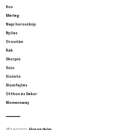
Kos
Mérleg
Napi horoszkóp
Nyilas
Oroszlán
Rák
Skorpió
Szűz
Vízöntő
Álomfejtés
Otthon és Dekor
Womensway
TAGGED:
Horoszkóp