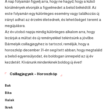
A nap folyamán figyelj arra, hogy ne hagyd, hogy a külső
körülmények elvonják a figyelmedet a belső békédtől. Az
este folyamán egy különleges esemény vagy találkozás új
irányt adhat az érzelmi életednek, és lehetőséget teremt a
megújulásra.
Az év utolsó napja mindig különleges alkalom arra, hogy
lezárjuk a múltat és új reményekkel tekintsünk a jövőbe.
Bármelyik csillagjegyhez is tartozol, reméljük, hogy a
horoszkóp december 31-én segített abban, hogy megtaláld
a belső egyensúlyodat, és boldogan ünnepeld az új év
kezdetét. Kívánunk mindenkinek boldog új évet!
Csillagjegyek – Horoszkóp
Bak
Bika
Halak
Ikrek