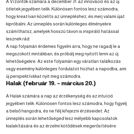
A Vízöntők számára a december 31. az innováció és az új
ötletek jegyében telik. Különösen fontos lesz számodra,
hogy kreatívan közelíts az ünnepléshez, és merj valami újat
kipróbálni. Az ünneplés során különleges élményekre
számíthatsz, amelyek hosszú távon is inspiráló hatással
lesznek rád.
A nap folyamán érdemes figyelni arra, hogy ne ragadj le a
megszokott mintákban, és próbálj meg nyitott lenni az új
lehetőségekre. Az este folyamán egy váratlan találkozás
vagy esemény különleges fordulatot hozhat a napodba, ami
új perspektívákat nyit meg számodra.
Halak (február 19. – március 20.)
A
Halak
számára a nap az érzékenység és az intuíció
jegyében telik. Különösen fontos lesz számodra, hogy figyelj
a belső hangodra, és ne félj kifejezni érzéseidet. Az
ünneplés során lehetőséged lesz mélyebb kapcsolatok
kialakítására és az érzelmi kötődések megerősítésére.