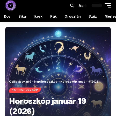
Aa
Kos
Bika
Ikrek
Rák
Oroszlán
Szűz
Mérle
Csillagjegy infó
>
Napi horoszkóp
>
Horoszkóp január 19 (2026)
NAPI HOROSZKÓP
Horoszkóp január 19
(2026)