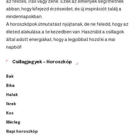
az festés, írás vagy zene. Ezek az élmények segíthetnek
abban, hogy kifejezd érzéseidet, és új inspirációt találj a
mindennapokban.
A horoszkópok útmutatást nyújtanak, de ne feledd, hogy az
életed alakulása a te kezedben van. Használd a csillagok
által adott energiákat, hogy a legjobbat hozd ki a mai
napból!
Csillagjegyek – Horoszkóp
Bak
Bika
Halak
Ikrek
Kos
Mérleg
Napi horoszkóp