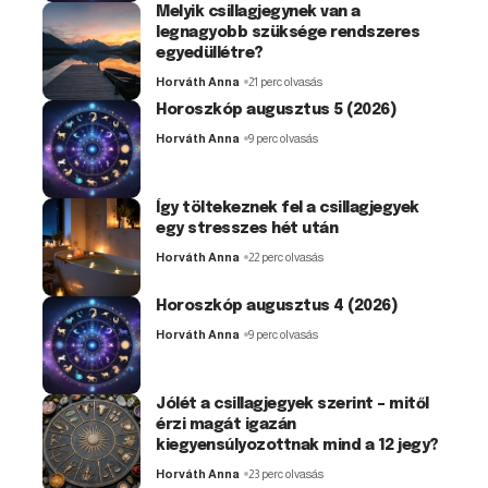
Melyik csillagjegynek van a
legnagyobb szüksége rendszeres
egyedüllétre?
Horváth Anna
21 perc olvasás
Horoszkóp augusztus 5 (2026)
Horváth Anna
9 perc olvasás
Így töltekeznek fel a csillagjegyek
egy stresszes hét után
Horváth Anna
22 perc olvasás
Horoszkóp augusztus 4 (2026)
Horváth Anna
9 perc olvasás
Jólét a csillagjegyek szerint – mitől
érzi magát igazán
kiegyensúlyozottnak mind a 12 jegy?
Horváth Anna
23 perc olvasás