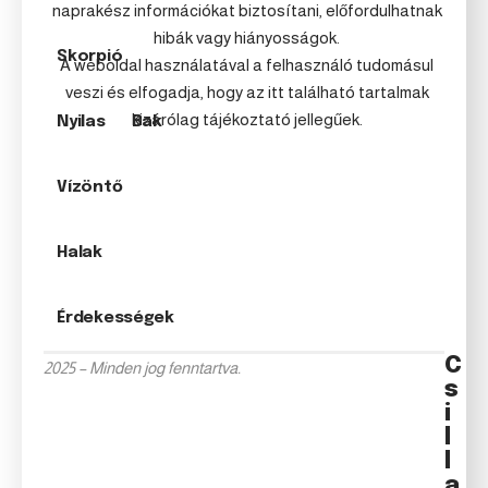
naprakész információkat biztosítani, előfordulhatnak
hibák vagy hiányosságok.
Skorpió
A weboldal használatával a felhasználó tudomásul
veszi és elfogadja, hogy az itt található tartalmak
kizárólag tájékoztató jellegűek.
Nyilas
Bak
Vízöntő
Halak
Érdekességek
C
2025 – Minden jog fenntartva.
s
i
l
l
a