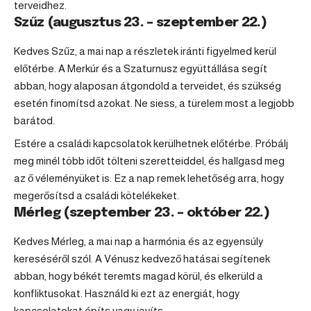
terveidhez.
Szűz (augusztus 23. – szeptember 22.)
Kedves
Szűz
, a mai nap a részletek iránti figyelmed kerül
előtérbe. A Merkúr és a Szaturnusz együttállása segít
abban, hogy alaposan átgondold a terveidet, és szükség
esetén finomítsd azokat. Ne siess, a türelem most a legjobb
barátod.
Estére a családi kapcsolatok kerülhetnek előtérbe. Próbálj
meg minél több időt tölteni szeretteiddel, és hallgasd meg
az ő véleményüket is. Ez a nap remek lehetőség arra, hogy
megerősítsd a családi kötelékeket.
Mérleg (szeptember 23. – október 22.)
Kedves
Mérleg
, a mai nap a harmónia és az egyensúly
kereséséről szól. A Vénusz kedvező hatásai segítenek
abban, hogy békét teremts magad körül, és elkerüld a
konfliktusokat. Használd ki ezt az energiát, hogy
kapcsolatokat építs vagy javíts.