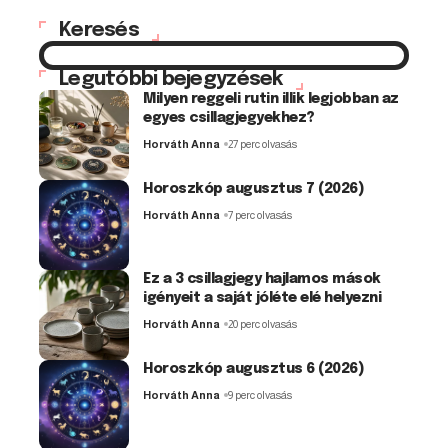
Keresés
Legutóbbi bejegyzések
Milyen reggeli rutin illik legjobban az
egyes csillagjegyekhez?
Horváth Anna
27 perc olvasás
Horoszkóp augusztus 7 (2026)
Horváth Anna
7 perc olvasás
Ez a 3 csillagjegy hajlamos mások
igényeit a saját jóléte elé helyezni
Horváth Anna
20 perc olvasás
Horoszkóp augusztus 6 (2026)
Horváth Anna
9 perc olvasás