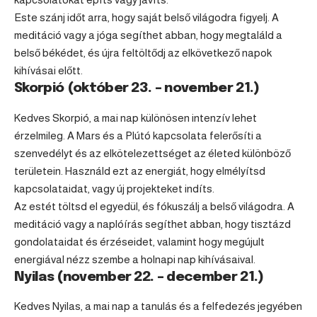
Este szánj időt arra, hogy saját belső világodra figyelj. A
meditáció vagy a jóga segíthet abban, hogy megtaláld a
belső békédet, és újra feltöltődj az elkövetkező napok
kihívásai előtt.
Skorpió (október 23. – november 21.)
Kedves
Skorpió
, a mai nap különösen intenzív lehet
érzelmileg. A Mars és a Plútó kapcsolata felerősíti a
szenvedélyt és az elkötelezettséget az életed különböző
területein. Használd ezt az energiát, hogy elmélyítsd
kapcsolataidat, vagy új projekteket indíts.
Az estét töltsd el egyedül, és fókuszálj a belső világodra. A
meditáció vagy a naplóírás segíthet abban, hogy tisztázd
gondolataidat és érzéseidet, valamint hogy megújult
energiával nézz szembe a holnapi nap kihívásaival.
Nyilas (november 22. – december 21.)
Kedves
Nyilas
, a mai nap a tanulás és a felfedezés jegyében