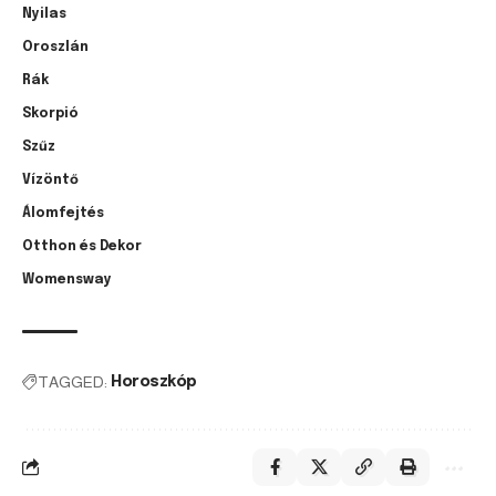
Nyilas
Oroszlán
Rák
Skorpió
Szűz
Vízöntő
Álomfejtés
Otthon és Dekor
Womensway
TAGGED:
Horoszkóp