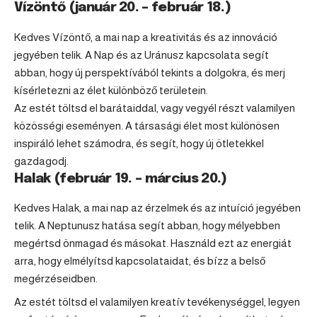
Vízöntő (január 20. – február 18.)
Kedves Vízöntő, a mai nap a kreativitás és az innováció
jegyében telik. A Nap és az Uránusz kapcsolata segít
abban, hogy új perspektívából tekints a dolgokra, és merj
kísérletezni az élet különböző területein.
Az estét töltsd el barátaiddal, vagy vegyél részt valamilyen
közösségi eseményen. A társasági élet most különösen
inspiráló lehet számodra, és segít, hogy új ötletekkel
gazdagodj.
Halak (február 19. – március 20.)
Kedves
Halak
, a mai nap az érzelmek és az intuíció jegyében
telik. A Neptunusz hatása segít abban, hogy mélyebben
megértsd önmagad és másokat. Használd ezt az energiát
arra, hogy elmélyítsd kapcsolataidat, és bízz a belső
megérzéseidben.
Az estét töltsd el valamilyen kreatív tevékenységgel, legyen