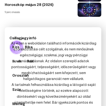
Horoszkóp május 28 (2026)
9 perc olvasás
Csillagjegy infó
Az ezen a weboldalon található információk kizárólag
Kos
Bika
szórakoztatási célt szolgálnak, és nem minősülnek
egészségügyi, szakmai, jogi vagy pénzügyi
tanácsadásnak. Az oldalon szereplő adatok
Ikrek
Rák
pontosságáért, teljességéért, időszerűségéért vagy
megbízhatóságáért sem kifejezett, sem
Oroszlán
hallgatólagos garanciát nem vállalunk.
A tartalmak felhasználása kizárólag a látogató saját
Szűz
felelősségére történik, az ezekre alapozott
döntésekért vagy következményekért az oldal
üzemeltetője nem felel. Bár igyekszünk pontos és
Mérleg