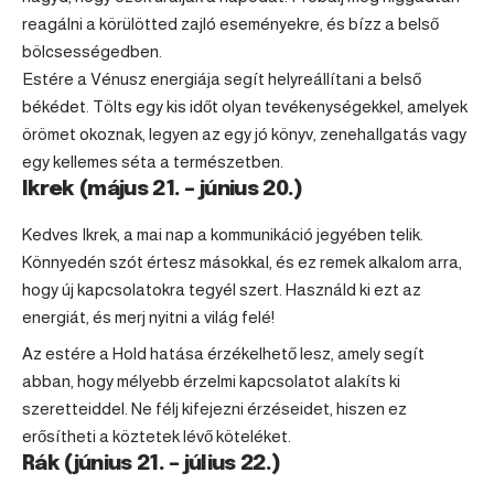
reagálni a körülötted zajló eseményekre, és bízz a belső
bölcsességedben.
Estére a Vénusz energiája segít helyreállítani a belső
békédet. Tölts egy kis időt olyan tevékenységekkel, amelyek
örömet okoznak, legyen az egy jó könyv, zenehallgatás vagy
egy kellemes séta a természetben.
Ikrek (május 21. – június 20.)
Kedves
Ikrek
, a mai nap a kommunikáció jegyében telik.
Könnyedén szót értesz másokkal, és ez remek alkalom arra,
hogy új kapcsolatokra tegyél szert. Használd ki ezt az
energiát, és merj nyitni a világ felé!
Az estére a Hold hatása érzékelhető lesz, amely segít
abban, hogy mélyebb érzelmi kapcsolatot alakíts ki
szeretteiddel. Ne félj kifejezni érzéseidet, hiszen ez
erősítheti a köztetek lévő köteléket.
Rák (június 21. – július 22.)