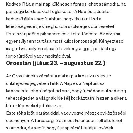
Kedves
Rák
, a mai nap különösen fontos lehet számodra, ha
pénzügyi kérdésekkel foglalkozol. A Nap és a Jupiter
kedvező állása segít abban, hogy tisztán lásd a
lehetőségeidet, és meghozd a szükséges döntéseket.
Este szánj időt a pihenésre és a feltöltődésre. Az érzelmi
egyensúly fenntartása most kulcsfontosságú. Kényeztesd
magad valamilyen relaxáló tevékenységgel, például egy
forró fürdővel vagy meditációval.
Oroszlán (július 23. – augusztus 22.)
Az Oroszlánok számára a mai nap a kreativitás és az
önkifejezés jegyében telik. A Nap és a Neptunusz
kapcsolata lehetőséget ad arra, hogy új módon mutasd meg
tehetségedet a világnak. Ne félj kockáztatni, hiszen a siker a
bátor lépéseket jutalmazza.
Este tölts időt barátaiddal, vagy vegyél részt egy közösségi
eseményen. A társasági élet most különösen feltöltő lehet
számodra, és segít, hogy új inspirációt találj a jövőbeli