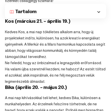
tizenkét csillagjegy számára!
Tartalom
Kos (március 21. – április 19.)
Kedves
Kos
, a mai nap tökéletes alkalom arra, hogy új
projekteket indíts, különösen, ha azok kreatív energiákat
igényelnek. A Merkúr és a Mars harmonikus kapcsolata segít
abban, hogy világosan kommunikálj, és könnyedén találj
támogatókat terveidhez.
Ne feledd, hogy az önbizalmad a legnagyobb erőforrásod.
Ha valami újba szeretnél kezdeni, ne habozz! Az estét töltsd
el azokkal, akik inspirálnak, és ne félj megosztani velük
legmerészebb álmaidat.
Bika (április 20. – május 20.)
A mai nap kihívásokkal teli lehet, kedves
Bika
, különösen a
munkahelyeden. Az érzelmek felszínre törhetnek, de ne
hagyd, hogy ezek uralják a napodat. Próbálj meg higgadtan