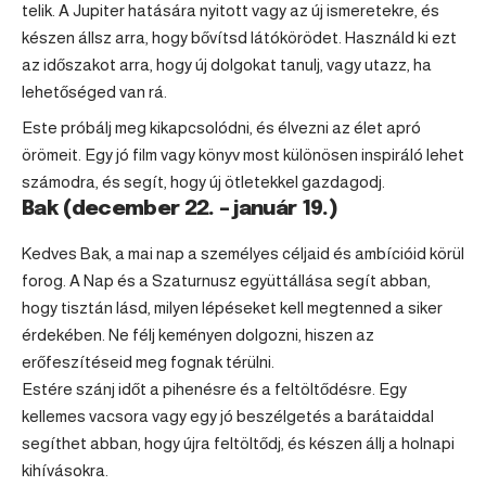
telik. A Jupiter hatására nyitott vagy az új ismeretekre, és
készen állsz arra, hogy bővítsd látókörödet. Használd ki ezt
az időszakot arra, hogy új dolgokat tanulj, vagy utazz, ha
lehetőséged van rá.
Este próbálj meg kikapcsolódni, és élvezni az élet apró
örömeit. Egy jó film vagy könyv most különösen inspiráló lehet
számodra, és segít, hogy új ötletekkel gazdagodj.
Bak (december 22. – január 19.)
Kedves Bak, a mai nap a személyes céljaid és ambícióid körül
forog. A Nap és a Szaturnusz együttállása segít abban,
hogy tisztán lásd, milyen lépéseket kell megtenned a siker
érdekében. Ne félj keményen dolgozni, hiszen az
erőfeszítéseid meg fognak térülni.
Estére szánj időt a pihenésre és a feltöltődésre. Egy
kellemes vacsora vagy egy jó beszélgetés a barátaiddal
segíthet abban, hogy újra feltöltődj, és készen állj a holnapi
kihívásokra.