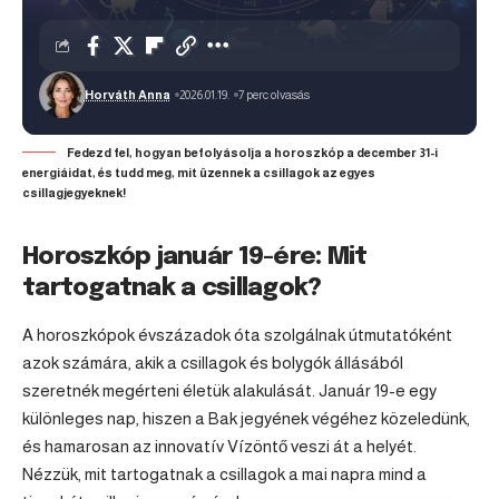
Horváth Anna
2026.01.19.
7 perc olvasás
Fedezd fel, hogyan befolyásolja a horoszkóp a december 31-i
energiáidat, és tudd meg, mit üzennek a csillagok az egyes
csillagjegyeknek!
Horoszkóp január 19-ére: Mit
tartogatnak a csillagok?
A horoszkópok évszázadok óta szolgálnak útmutatóként
azok számára, akik a csillagok és bolygók állásából
szeretnék megérteni életük alakulását. Január 19-e egy
különleges nap, hiszen a
Bak
jegyének végéhez közeledünk,
és hamarosan az innovatív
Vízöntő
veszi át a helyét.
Nézzük, mit tartogatnak a csillagok a mai napra mind a