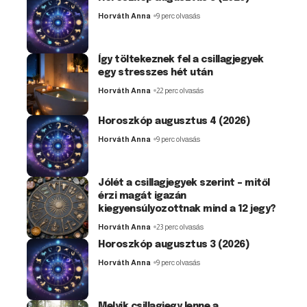
Horváth Anna
9 perc olvasás
Így töltekeznek fel a csillagjegyek
egy stresszes hét után
Horváth Anna
22 perc olvasás
Horoszkóp augusztus 4 (2026)
Horváth Anna
9 perc olvasás
Jólét a csillagjegyek szerint – mitől
érzi magát igazán
kiegyensúlyozottnak mind a 12 jegy?
Horváth Anna
23 perc olvasás
Horoszkóp augusztus 3 (2026)
Horváth Anna
9 perc olvasás
Melyik csillagjegy lenne a