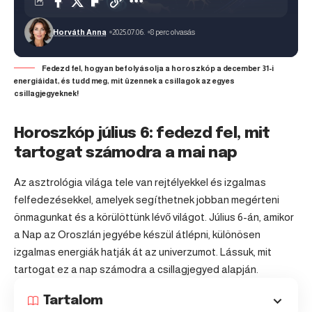
Horváth Anna
2025.07.06.
8 perc olvasás
Fedezd fel, hogyan befolyásolja a horoszkóp a december 31-i
energiáidat, és tudd meg, mit üzennek a csillagok az egyes
csillagjegyeknek!
Horoszkóp július 6: fedezd fel, mit
tartogat számodra a mai nap
Az asztrológia világa tele van rejtélyekkel és izgalmas
felfedezésekkel, amelyek segíthetnek jobban megérteni
önmagunkat és a körülöttünk lévő világot. Július 6-án, amikor
a Nap az
Oroszlán
jegyébe készül átlépni, különösen
izgalmas energiák hatják át az univerzumot. Lássuk, mit
tartogat ez a nap számodra a csillagjegyed alapján.
Tartalom