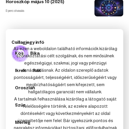
Horoszkóp május 10 (2025)
8 perc olvasás
Csillagjegy infó
Az ezen a weboldalon található információk kizárólag
Kos
Bika
szórakoztatási célt szolgálnak, és nem minősülnek
egészségügyi, szakmai, jogi vagy pénzügyi
tanácsadásnak. Az oldalon szereplő adatok
Ikrek
Rák
pontosságáért, teljességéért, időszerűségéért vagy
megbízhatóságáért sem kifejezett, sem
Oroszlán
hallgatólagos garanciát nem vállalunk.
A tartalmak felhasználása kizárólag a látogató saját
Szűz
felelősségére történik, az ezekre alapozott
döntésekért vagy következményekért az oldal
üzemeltetője nem felel. Bár igyekszünk pontos és
Mérleg
naprakész információkat biztosítani, előfordulhatnak