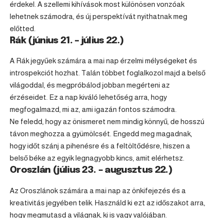
érdekel. A szellemi kihívások most különösen vonzóak
lehetnek számodra, és új perspektívát nyithatnak meg
előtted.
Rák (június 21. – július 22.)
A
Rák
jegyűek számára a mai nap érzelmi mélységeket és
introspekciót hozhat. Talán többet foglalkozol majd a belső
világoddal, és megpróbálod jobban megérteni az
érzéseidet. Ez a nap kiváló lehetőség arra, hogy
megfogalmazd, mi az, ami igazán fontos számodra.
Ne feledd, hogy az önismeret nem mindig könnyű, de hosszú
távon meghozza a gyümölcsét. Engedd meg magadnak,
hogy időt szánj a pihenésre és a feltöltődésre, hiszen a
belső béke az egyik legnagyobb kincs, amit elérhetsz.
Oroszlán (július 23. – augusztus 22.)
Az Oroszlánok számára a mai nap az önkifejezés és a
kreativitás jegyében telik. Használd ki ezt az időszakot arra,
hogy megmutasd a világnak, ki is vagy valójában.