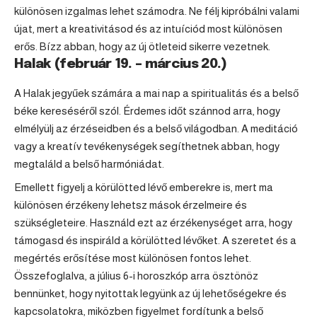
különösen izgalmas lehet számodra. Ne félj kipróbálni valami
újat, mert a kreativitásod és az intuíciód most különösen
erős. Bízz abban, hogy az új ötleteid sikerre vezetnek.
Halak (február 19. – március 20.)
A
Halak
jegyűek számára a mai nap a spiritualitás és a belső
béke kereséséről szól. Érdemes időt szánnod arra, hogy
elmélyülj az érzéseidben és a belső világodban. A meditáció
vagy a kreatív tevékenységek segíthetnek abban, hogy
megtaláld a belső harmóniádat.
Emellett figyelj a körülötted lévő emberekre is, mert ma
különösen érzékeny lehetsz mások érzelmeire és
szükségleteire. Használd ezt az érzékenységet arra, hogy
támogasd és inspiráld a körülötted lévőket. A szeretet és a
megértés erősítése most különösen fontos lehet.
Összefoglalva, a július 6-i
horoszkóp
arra ösztönöz
bennünket, hogy nyitottak legyünk az új lehetőségekre és
kapcsolatokra, miközben figyelmet fordítunk a belső