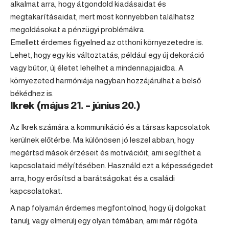
alkalmat arra, hogy átgondold kiadásaidat és
megtakarításaidat, mert most könnyebben találhatsz
megoldásokat a pénzügyi problémákra.
Emellett érdemes figyelned az otthoni környezetedre is.
Lehet, hogy egy kis változtatás, például egy új dekoráció
vagy bútor, új életet lehelhet a mindennapjaidba. A
környezeted harmóniája nagyban hozzájárulhat a belső
békédhez is.
Ikrek (május 21. – június 20.)
Az
Ikrek
számára a kommunikáció és a társas kapcsolatok
kerülnek előtérbe. Ma különösen jó leszel abban, hogy
megértsd mások érzéseit és motivációit, ami segíthet a
kapcsolataid mélyítésében. Használd ezt a képességedet
arra, hogy erősítsd a barátságokat és a családi
kapcsolatokat.
A nap folyamán érdemes megfontolnod, hogy új dolgokat
tanulj, vagy elmerülj egy olyan témában, ami már régóta