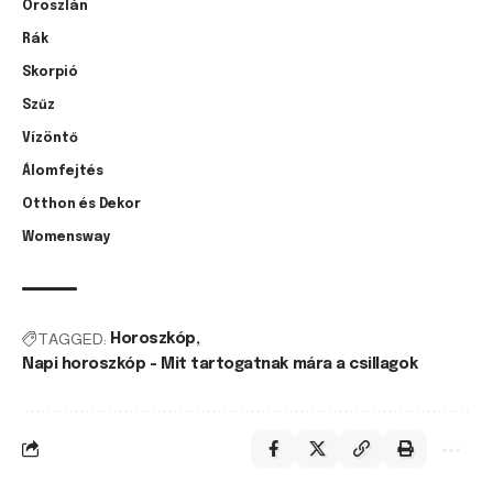
Oroszlán
Rák
Skorpió
Szűz
Vízöntő
Álomfejtés
Otthon és Dekor
Womensway
TAGGED:
Horoszkóp
Napi horoszkóp - Mit tartogatnak mára a csillagok