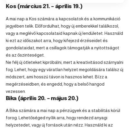
Kos (március 21. – április 19.)
A mai nap a
Kos
számára a kapcsolatok és a kommunikáció
jegyében telik. Előfordulhat, hogy új emberekkel találkozol,
vagy a meglévő kapcsolataid kapnak új lendületet. Használd
ki ezt az időszakot arra, hogy kifejezd érzéseidet és
gondolataidat, mert a csillagok támogatják a nyitottságot
és az őszinteséget.
Ne félj új ötleteket kipróbálni, mert a kreativitásod szárnyalni
fog. Lehet, hogy egy váratlan helyzet megoldására találsz új
módszert, ami hosszú távon is hasznos lehet. Bízz a
megérzéseidben, és engedd, hogy a belső hangod
vezessen.
Bika (április 20. – május 20.)
A
Bika
számára a mai nap a pénzügyek és a stabilitás körül
forog. Lehetőséged nyílik arra, hogy rendezd anyagi
helyzetedet, vagy új források után nézz. Használd ki az