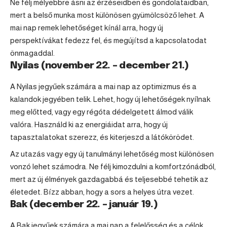
Ne félj mélyebbre ásni az érzéseidben és gondolataidban,
mert a belső munka most különösen gyümölcsöző lehet. A
mai nap remek lehetőséget kínál arra, hogy új
perspektívákat fedezz fel, és megújítsd a kapcsolatodat
önmagaddal.
Nyilas (november 22. – december 21.)
A
Nyilas
jegyűek számára a mai nap az optimizmus és a
kalandok jegyében telik. Lehet, hogy új lehetőségek nyílnak
meg előtted, vagy egy régóta dédelgetett álmod válik
valóra. Használd ki az energiáidat arra, hogy új
tapasztalatokat szerezz, és kiterjeszd a látókörödet.
Az utazás vagy egy új tanulmányi lehetőség most különösen
vonzó lehet számodra. Ne félj kimozdulni a komfortzónádból,
mert az új élmények gazdagabbá és teljesebbé tehetik az
életedet. Bízz abban, hogy a sors a helyes útra vezet.
Bak (december 22. – január 19.)
A
Bak
jegyűek számára a mai nap a felelősség és a célok