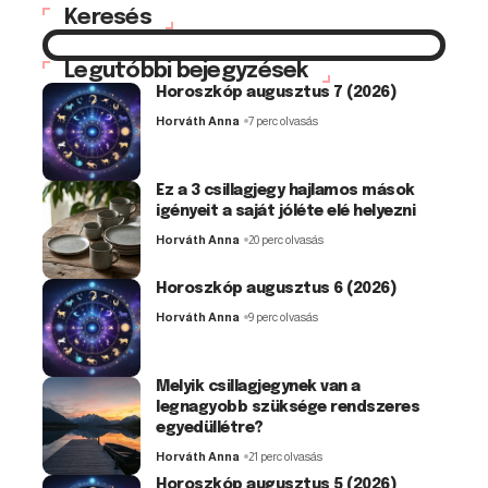
Keresés
Legutóbbi bejegyzések
Horoszkóp augusztus 7 (2026)
Horváth Anna
7 perc olvasás
Ez a 3 csillagjegy hajlamos mások
igényeit a saját jóléte elé helyezni
Horváth Anna
20 perc olvasás
Horoszkóp augusztus 6 (2026)
Horváth Anna
9 perc olvasás
Melyik csillagjegynek van a
legnagyobb szüksége rendszeres
egyedüllétre?
Horváth Anna
21 perc olvasás
Horoszkóp augusztus 5 (2026)