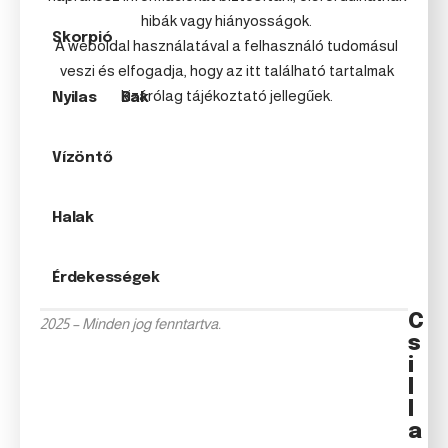
hibák vagy hiányosságok.
Skorpió
A weboldal használatával a felhasználó tudomásul
veszi és elfogadja, hogy az itt található tartalmak
kizárólag tájékoztató jellegűek.
Nyilas
Bak
Vízöntő
Halak
Érdekességek
C
2025 – Minden jog fenntartva.
s
i
l
l
a