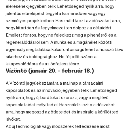
elérésének jegyében telik. Lehetőséged nyílik arra, hogy
jelentős előrelépést tegyél a karrieredben vagy egy
személyes projektedben. Használd ki ezt az időszakot arra,
hogy kitartóan és fegyelmezetten dolgozz a céljaidért.
Emellett fontos, hogy ne feledkezz meg a pihenésről és a
regenerálódásról sem. A munka és a magánélet közötti
egyensúly megtalálása kulcsfontosságú lehet a hosszú távú
sikerhez és boldogsághoz. Ne félj időt szánni a
kikapcsolódásra és az önfejlesztésre.
Vízöntő (január 20. – február 18.)
A
Vízöntő
jegyűek számára a mai nap a társadalmi
kapcsolatok és az innováció jegyében telik. Lehetőséged
nyílik arra, hogy új barátokat szerezz, vagy a meglévő
kapcsolataidat mélyítsd el. Használd ki ezt az időszakot
arra, hogy megoszd az ötleteidet és inspiráld a körülötted
lévőket.
Az új technológiák vagy módszerek felfedezése most