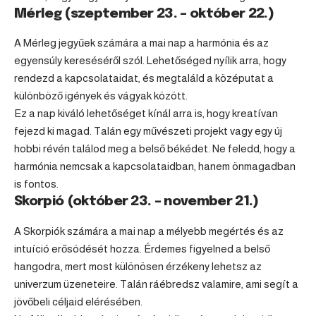
Mérleg (szeptember 23. – október 22.)
A
Mérleg
jegyűek számára a mai nap a harmónia és az
egyensúly kereséséről szól. Lehetőséged nyílik arra, hogy
rendezd a kapcsolataidat, és megtaláld a középutat a
különböző igények és vágyak között.
Ez a nap kiváló lehetőséget kínál arra is, hogy kreatívan
fejezd ki magad. Talán egy művészeti projekt vagy egy új
hobbi révén találod meg a belső békédet. Ne feledd, hogy a
harmónia nemcsak a kapcsolataidban, hanem önmagadban
is fontos.
Skorpió (október 23. – november 21.)
A Skorpiók számára a mai nap a mélyebb megértés és az
intuíció erősödését hozza. Érdemes figyelned a belső
hangodra, mert most különösen érzékeny lehetsz az
univerzum üzeneteire. Talán ráébredsz valamire, ami segít a
jövőbeli céljaid elérésében.