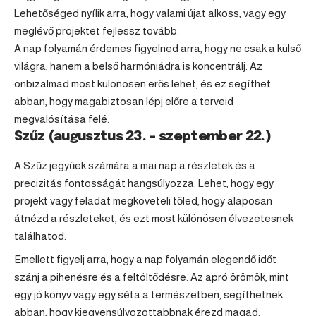
Lehetőséged nyílik arra, hogy valami újat alkoss, vagy egy
meglévő projektet fejlessz tovább.
A nap folyamán érdemes figyelned arra, hogy ne csak a külső
világra, hanem a belső harmóniádra is koncentrálj. Az
önbizalmad most különösen erős lehet, és ez segíthet
abban, hogy magabiztosan lépj előre a terveid
megvalósítása felé.
Szűz (augusztus 23. – szeptember 22.)
A
Szűz
jegyűek számára a mai nap a részletek és a
precizitás fontosságát hangsúlyozza. Lehet, hogy egy
projekt vagy feladat megköveteli tőled, hogy alaposan
átnézd a részleteket, és ezt most különösen élvezetesnek
találhatod.
Emellett figyelj arra, hogy a nap folyamán elegendő időt
szánj a pihenésre és a feltöltődésre. Az apró örömök, mint
egy jó könyv vagy egy séta a természetben, segíthetnek
abban, hogy kiegyensúlyozottabbnak érezd magad.