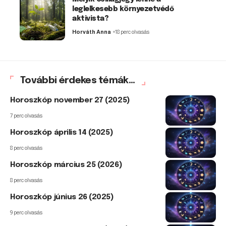
leglelkesebb környezetvédő
aktivista?
Horváth Anna
18 perc olvasás
További érdekes témák...
Horoszkóp november 27 (2025)
7 perc olvasás
Horoszkóp április 14 (2025)
8 perc olvasás
Horoszkóp március 25 (2026)
8 perc olvasás
Horoszkóp június 26 (2025)
9 perc olvasás