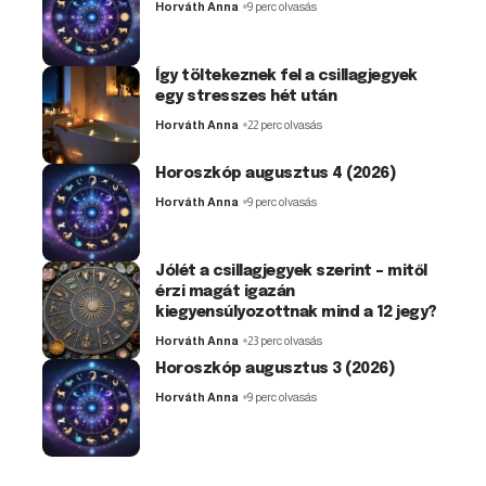
Horváth Anna
9 perc olvasás
Így töltekeznek fel a csillagjegyek
egy stresszes hét után
Horváth Anna
22 perc olvasás
Horoszkóp augusztus 4 (2026)
Horváth Anna
9 perc olvasás
Jólét a csillagjegyek szerint – mitől
érzi magát igazán
kiegyensúlyozottnak mind a 12 jegy?
Horváth Anna
23 perc olvasás
Horoszkóp augusztus 3 (2026)
Horváth Anna
9 perc olvasás