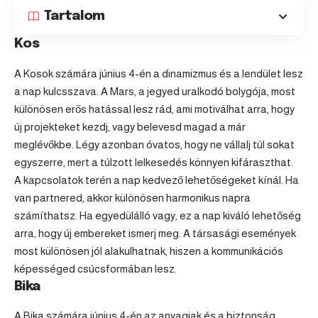
Tartalom
Kos
A Kosok számára június 4-én a dinamizmus és a lendület lesz
a nap kulcsszava. A Mars, a jegyed uralkodó bolygója, most
különösen erős hatással lesz rád, ami motiválhat arra, hogy
új projekteket kezdj, vagy belevesd magad a már
meglévőkbe. Légy azonban óvatos, hogy ne vállalj túl sokat
egyszerre, mert a túlzott lelkesedés könnyen kifáraszthat.
A kapcsolatok terén a nap kedvező lehetőségeket kínál. Ha
van partnered, akkor különösen harmonikus napra
számíthatsz. Ha egyedülálló vagy, ez a nap kiváló lehetőség
arra, hogy új embereket ismerj meg. A társasági események
most különösen jól alakulhatnak, hiszen a kommunikációs
képességed csúcsformában lesz.
Bika
A
Bika
számára június 4-én az anyagiak és a biztonság