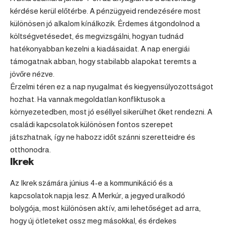
kérdése kerül előtérbe. A pénzügyeid rendezésére most
különösen jó alkalom kínálkozik. Érdemes átgondolnod a
költségvetésedet, és megvizsgálni, hogyan tudnád
hatékonyabban kezelni a kiadásaidat. A nap energiái
támogatnak abban, hogy stabilabb alapokat teremts a
jövőre nézve.
Érzelmi téren ez a nap nyugalmat és kiegyensúlyozottságot
hozhat. Ha vannak megoldatlan konfliktusok a
környezetedben, most jó eséllyel sikerülhet őket rendezni. A
családi kapcsolatok különösen fontos szerepet
játszhatnak, így ne habozz időt szánni szeretteidre és
otthonodra.
Ikrek
Az
Ikrek
számára június 4-e a kommunikáció és a
kapcsolatok napja lesz. A Merkúr, a jegyed uralkodó
bolygója, most különösen aktív, ami lehetőséget ad arra,
hogy új ötleteket ossz meg másokkal, és érdekes