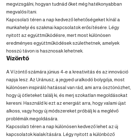
megvizsgálni, hogyan tudnád őket még hatékonyabban
megvalósítani.
Kapcsolati téren a nap kedvező lehetőségeket kínál a
munkahelyi és szakmai kapcsolatok erősítésére. Légy
nyitott az együttműködésre, mert most különösen
eredményes együttműködések születhetnek, amelyek
hosszú távon is hasznosak lehetnek.
Vízöntő
A
Vízöntő
számára június 4-e a kreativitás és az innováció
napja lesz. Az Uránusz, a jegyed uralkodó bolygója, most
különösen inspiráló hatással van rád, ami arra ösztönözhet,
hogy új ötleteket találj ki, és merj szokatlan megoldásokat
keresni. Használd ki ezt az energiát arra, hogy valami újat
alkoss, vagy hogy új módszereket próbálj ki a meglévő
problémák megoldására.
Kapcsolati téren a nap különösen kedvező lehet az új
kapcsolatok kialakítására. Légy nyitott a különböző