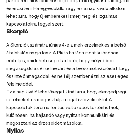
partnered, most különösen jól tudjátok egymást támogatni
és erősíteni. Ha egyedülálló vagy, ez a nap kiváló alkalom
lehet arra, hogy új embereket ismerj meg, és izgalmas
kapcsolatokra tegyél szert.
Skorpió
A Skorpiók számára június 4-e a mély érzelmek és a belső
átalakulás napja lesz. A Plútó hatása most különösen
erőteljes, ami lehetőséget ad arra, hogy mélyebben
megvizsgáld az érzelmeidet és a belső motivációidat. Légy
őszinte önmagaddal, és ne félj szembenézni az esetleges
félelmeiddel.
Ez a nap kiváló lehetőséget kínál arra, hogy elengedj régi
sérelmeket és megtisztulj a negatív érzelmektől. A
kapcsolatok terén is fontos változások történhetnek,
különösen, ha hajlandó vagy nyíltan kommunikálni és
megosztani az érzéseidet másokkal.
Nyilas