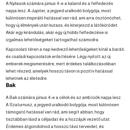
A Nyilasok számára június 4-e a kaland és a felfedezés
napja lesz. A Jupiter, a jegyed uralkodó bolygója, most
különösen inspiráló hatással van rád, ami arra ösztönözhet,
hogy új élmények után kutass, és kiterjeszd a látókörödet.
Akár egy kirándulás, akár egy új hobbi felfedezése is
izgalmas lehetőségeket tartogathat számodra.
Kapcsolati téren a nap kedvező lehetőségeket kínál a baráti
és családi kapcsolatok erősítésére. Légy nyitott az új
emberek megismerésére, mert érdekes találkozásokban
lehet részed, amelyek hosszú távon is pozitív hatással
lehetnek az életedre.
Bak
A
Bak
számára június 4-e a célok és az ambíciók napja lesz.
A Szaturnusz, a jegyed uralkodó bolygója, most különösen
támogató hatással van rád, ami segít abban, hogy
tisztábban lásd a céljaidat és a hozzájuk vezető utat.
Érdemes átgondolnod a hosszú távú terveidet, és