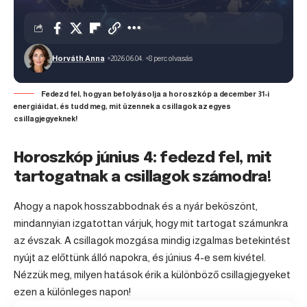
Horváth Anna
2026.06.04.
8 perc olvasás
Fedezd fel, hogyan befolyásolja a horoszkóp a december 31-i
energiáidat, és tudd meg, mit üzennek a csillagok az egyes
csillagjegyeknek!
Horoszkóp június 4: fedezd fel, mit
tartogatnak a csillagok számodra!
Ahogy a napok hosszabbodnak és a nyár beköszönt,
mindannyian izgatottan várjuk, hogy mit tartogat számunkra
az évszak. A csillagok mozgása mindig izgalmas betekintést
nyújt az előttünk álló napokra, és június 4-e sem kivétel.
Nézzük meg, milyen hatások érik a különböző csillagjegyeket
ezen a különleges napon!