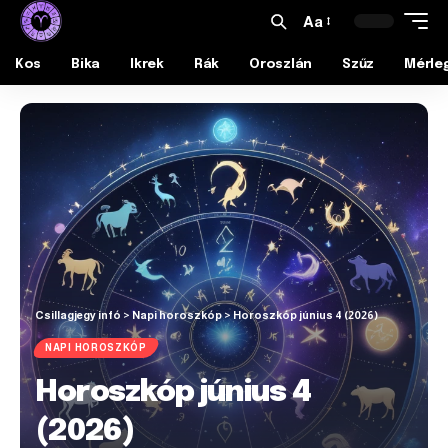
Aa
Kos
Bika
Ikrek
Rák
Oroszlán
Szűz
Mérle
Csillagjegy infó
>
Napi horoszkóp
>
Horoszkóp június 4 (2026)
NAPI HOROSZKÓP
Horoszkóp június 4
(2026)