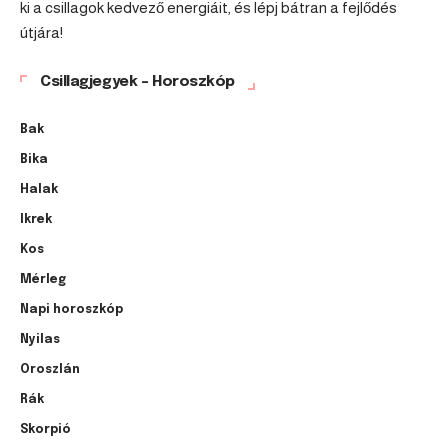
ki a csillagok kedvező energiáit, és lépj bátran a fejlődés
útjára!
Csillagjegyek – Horoszkóp
Bak
Bika
Halak
Ikrek
Kos
Mérleg
Napi horoszkóp
Nyilas
Oroszlán
Rák
Skorpió