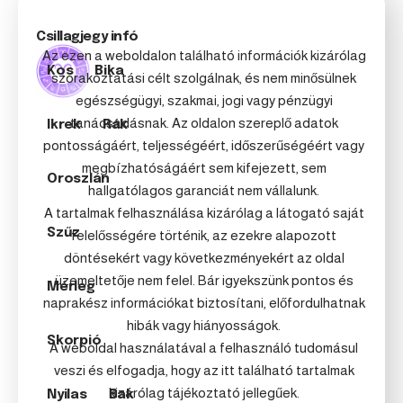
Csillagjegy infó
Az ezen a weboldalon található információk kizárólag
Kos
Bika
szórakoztatási célt szolgálnak, és nem minősülnek
egészségügyi, szakmai, jogi vagy pénzügyi
tanácsadásnak. Az oldalon szereplő adatok
Ikrek
Rák
pontosságáért, teljességéért, időszerűségéért vagy
megbízhatóságáért sem kifejezett, sem
Oroszlán
hallgatólagos garanciát nem vállalunk.
A tartalmak felhasználása kizárólag a látogató saját
Szűz
felelősségére történik, az ezekre alapozott
döntésekért vagy következményekért az oldal
üzemeltetője nem felel. Bár igyekszünk pontos és
Mérleg
naprakész információkat biztosítani, előfordulhatnak
hibák vagy hiányosságok.
Skorpió
A weboldal használatával a felhasználó tudomásul
veszi és elfogadja, hogy az itt található tartalmak
kizárólag tájékoztató jellegűek.
Nyilas
Bak