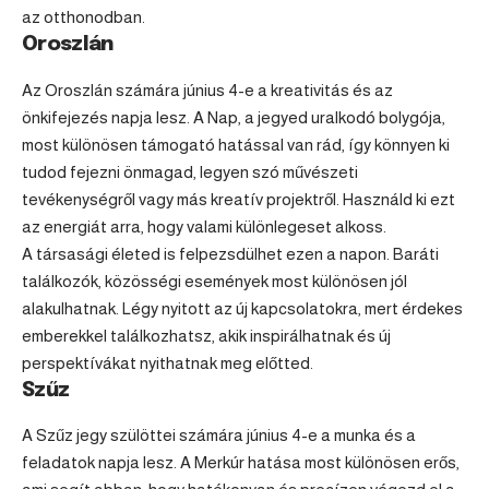
az otthonodban.
Oroszlán
Az
Oroszlán
számára június 4-e a kreativitás és az
önkifejezés napja lesz. A Nap, a jegyed uralkodó bolygója,
most különösen támogató hatással van rád, így könnyen ki
tudod fejezni önmagad, legyen szó művészeti
tevékenységről vagy más kreatív projektről. Használd ki ezt
az energiát arra, hogy valami különlegeset alkoss.
A társasági életed is felpezsdülhet ezen a napon. Baráti
találkozók, közösségi események most különösen jól
alakulhatnak. Légy nyitott az új kapcsolatokra, mert érdekes
emberekkel találkozhatsz, akik inspirálhatnak és új
perspektívákat nyithatnak meg előtted.
Szűz
A
Szűz
jegy szülöttei számára június 4-e a munka és a
feladatok napja lesz. A Merkúr hatása most különösen erős,