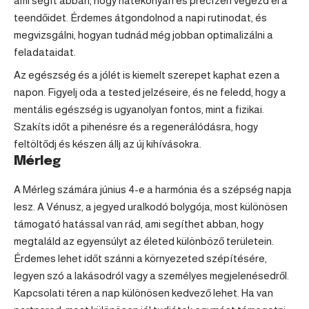
ami segít abban, hogy hatékonyan és precízen végezd el a
teendőidet. Érdemes átgondolnod a napi rutinodat, és
megvizsgálni, hogyan tudnád még jobban optimalizálni a
feladataidat.
Az egészség és a jólét is kiemelt szerepet kaphat ezen a
napon. Figyelj oda a tested jelzéseire, és ne feledd, hogy a
mentális egészség is ugyanolyan fontos, mint a fizikai.
Szakíts időt a pihenésre és a regenerálódásra, hogy
feltöltődj és készen állj az új kihívásokra.
Mérleg
A
Mérleg
számára június 4-e a harmónia és a szépség napja
lesz. A Vénusz, a jegyed uralkodó bolygója, most különösen
támogató hatással van rád, ami segíthet abban, hogy
megtaláld az egyensúlyt az életed különböző területein.
Érdemes lehet időt szánni a környezeted szépítésére,
legyen szó a lakásodról vagy a személyes megjelenésedről.
Kapcsolati téren a nap különösen kedvező lehet. Ha van