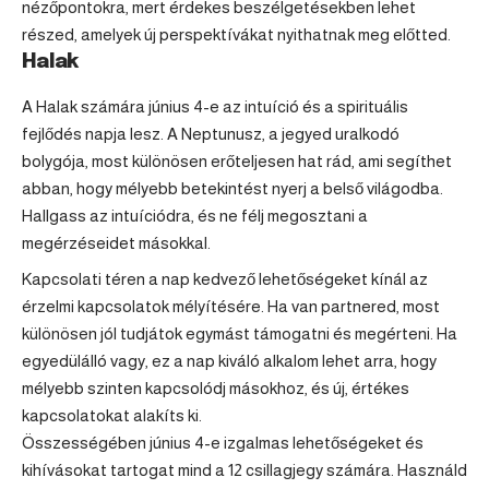
nézőpontokra, mert érdekes beszélgetésekben lehet
részed, amelyek új perspektívákat nyithatnak meg előtted.
Halak
A
Halak
számára június 4-e az intuíció és a spirituális
fejlődés napja lesz. A Neptunusz, a jegyed uralkodó
bolygója, most különösen erőteljesen hat rád, ami segíthet
abban, hogy mélyebb betekintést nyerj a belső világodba.
Hallgass az intuíciódra, és ne félj megosztani a
megérzéseidet másokkal.
Kapcsolati téren a nap kedvező lehetőségeket kínál az
érzelmi kapcsolatok mélyítésére. Ha van partnered, most
különösen jól tudjátok egymást támogatni és megérteni. Ha
egyedülálló vagy, ez a nap kiváló alkalom lehet arra, hogy
mélyebb szinten kapcsolódj másokhoz, és új, értékes
kapcsolatokat alakíts ki.
Összességében június 4-e izgalmas lehetőségeket és
kihívásokat tartogat mind a 12 csillagjegy számára. Használd