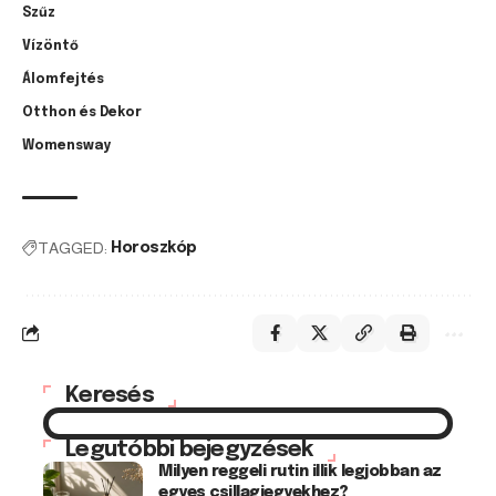
Szűz
Vízöntő
Álomfejtés
Otthon és Dekor
Womensway
TAGGED:
Horoszkóp
Keresés
Legutóbbi bejegyzések
Milyen reggeli rutin illik legjobban az
egyes csillagjegyekhez?