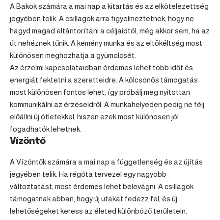
A Bakok számára a mai nap a kitartás és az elkötelezettség
jegyében telik. A csillagok arra figyelmeztetnek, hogy ne
hagyd magad eltántorítani a céljaidtól, még akkor sem, ha az
út nehéznek tűnik. A kemény munka és az eltökéltség most
különösen meghozhatja a gyümölcsét.
Az érzelmi kapcsolataidban érdemes lehet több időt és
energiát fektetni a szeretteidre. A kölcsönös támogatás
most különösen fontos lehet, így próbálj meg nyitottan
kommunikálni az érzéseidről. A munkahelyeden pedig ne félj
előállni új ötletekkel, hiszen ezek most különösen jól
fogadhatók lehetnek.
Vízöntő
A Vízöntők számára a mai nap a függetlenség és az újítás
jegyében telik. Ha régóta tervezel egy nagyobb
változtatást, most érdemes lehet belevágni. A csillagok
támogatnak abban, hogy új utakat fedezz fel, és új
lehetőségeket keress az életed különböző területein.