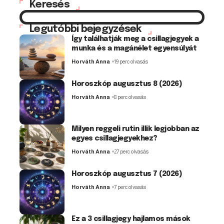
Keresés
Legutóbbi bejegyzések
Így találhatják meg a csillagjegyek a
munka és a magánélet egyensúlyát
Horváth Anna
19 perc olvasás
Horoszkóp augusztus 8 (2026)
Horváth Anna
8 perc olvasás
Milyen reggeli rutin illik legjobban az
egyes csillagjegyekhez?
Horváth Anna
27 perc olvasás
Horoszkóp augusztus 7 (2026)
Horváth Anna
7 perc olvasás
Ez a 3 csillagjegy hajlamos mások