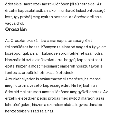
ötletekkel, mert ezek most különösen jól sülhetnek el. Az
érzelmi kapcsolataidban a kommunikáció kulcsfontosságú
lesz, így próbálj meg nyíltan beszélni az érzéseidről és a
vágyaidról.
Oroszlán
Az Oroszlánok számára a mai nap a társasági élet
fellendülését hozza. Könnyen találhatod magad a figyelem
középpontjában, ami különösen örömteli lehet számodra.
Használd ki ezt az időszakot arra, hogy új kapcsolatokat
építs, hiszen a most megismert emberek hosszú távon is
fontos szereplői lehetnek az életednek.
A munkahelyeden is számíthatsz elismerésre, ha mered
megmutatni a vezetői képességeidet. Ne félj kiállni az
ötleteid mellett, mert most különösen meggyőző lehetsz. Az
érzelmi életedben pedig próbálj meg nyitott maradni az új
lehetőségekre, hiszen a szerelem akár a legváratlanabb
helyzetekben is rád találhat.