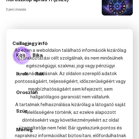
8 perc olvasás
Csillagjegy infó
Az ezen a weboldalon található információk kizárólag
Kos
Bika
szórakoztatási célt szolgálnak, és nem minősülnek
egészségügyi, szakmai, jogi vagy pénzügyi
tanácsadásnak. Az oldalon szereplő adatok
Ikrek
Rák
pontosságáért, teljességéért, időszerűségéért vagy
megbízhatóságáért sem kifejezett, sem
Oroszlán
hallgatólagos garanciát nem vállalunk.
A tartalmak felhasználása kizárólag a látogató saját
Szűz
felelősségére történik, az ezekre alapozott
döntésekért vagy következményekért az oldal
üzemeltetője nem felel. Bár igyekszünk pontos és
Mérleg
naprakész információkat biztosítani, előfordulhatnak