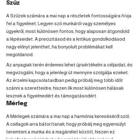
Szűz
A Szűzek számára a mai nap a részletek fontosságára hívja
fel a figyelmet. Legyen szó munkáról vagy személyes
ügyekről, most különösen fontos, hogy alaposan átgondold
a lépéseidet. A precizitásod és a kritikus gondolkodásod
nagy előnyt jelenthet, ha bonyolult problémákat kell
megoldanod.
Az anyagiak terén érdemes lehet újraértékelni a céljaidat, és
megvizsgálni, hogy a jelenlegi út mennyire szolgálja ezeket.
Az érzelmi kapcsolataidban pedig próbálj meg több időt
szánni a szeretteidre, hiszen ők most különösen hálásak
lesznek a figyelmedért és támogatásodért.
Mérleg
A Mérlegek számára a mai nap a harmónia kereséséről szól.
A csillagok arra bátorítanak, hogy próbálj meg egyensúlyt
teremteni a munka és a magánélet között, hiszen ez