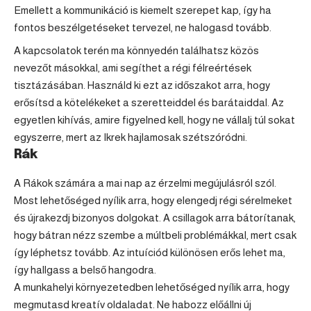
Emellett a kommunikáció is kiemelt szerepet kap, így ha
fontos beszélgetéseket tervezel, ne halogasd tovább.
A kapcsolatok terén ma könnyedén találhatsz közös
nevezőt másokkal, ami segíthet a régi félreértések
tisztázásában. Használd ki ezt az időszakot arra, hogy
erősítsd a kötelékeket a szeretteiddel és barátaiddal. Az
egyetlen kihívás, amire figyelned kell, hogy ne vállalj túl sokat
egyszerre, mert az Ikrek hajlamosak szétszóródni.
Rák
A Rákok számára a mai nap az érzelmi megújulásról szól.
Most lehetőséged nyílik arra, hogy elengedj régi sérelmeket
és újrakezdj bizonyos dolgokat. A csillagok arra bátorítanak,
hogy bátran nézz szembe a múltbeli problémákkal, mert csak
így léphetsz tovább. Az intuíciód különösen erős lehet ma,
így hallgass a belső hangodra.
A munkahelyi környezetedben lehetőséged nyílik arra, hogy
megmutasd kreatív oldaladat. Ne habozz előállni új