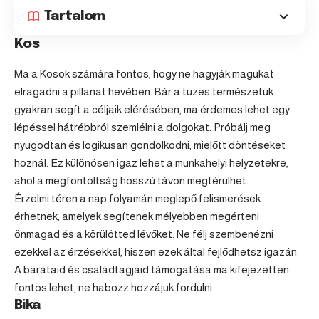
Tartalom
Kos
Ma a Kosok számára fontos, hogy ne hagyják magukat
elragadni a pillanat hevében. Bár a tüzes természetük
gyakran segít a céljaik elérésében, ma érdemes lehet egy
lépéssel hátrébbról szemlélni a dolgokat. Próbálj meg
nyugodtan és logikusan gondolkodni, mielőtt döntéseket
hoznál. Ez különösen igaz lehet a munkahelyi helyzetekre,
ahol a megfontoltság hosszú távon megtérülhet.
Érzelmi téren a nap folyamán meglepő felismerések
érhetnek, amelyek segítenek mélyebben megérteni
önmagad és a körülötted lévőket. Ne félj szembenézni
ezekkel az érzésekkel, hiszen ezek által fejlődhetsz igazán.
A barátaid és családtagjaid támogatása ma kifejezetten
fontos lehet, ne habozz hozzájuk fordulni.
Bika