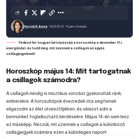
Horváth Anna
2026.05.14.
9 perc olvasás
Fedezd fel, hogyan befolyásolja a horoszkóp a december 31-i
energiáidat, és tudd meg, mit üzennek a csillagok az egyes
csillagjegyeknek!
Horoszkóp május 14: Mit tartogatnak
a csillagok számodra?
A csillagok mindig is misztikus vonzást gyakoroltak ránk,
emberekre. A horoszkópok évezredek óta segítenek
eligazodni az élet útvesztőjében, és választ adni a
bennünket foglalkoztató kérdésekre. Május 14-én sem lesz
ez másképp. Nézzük, mit üzennek a csillagok a különböző
csillagjegyek számára ezen a különleges napon!