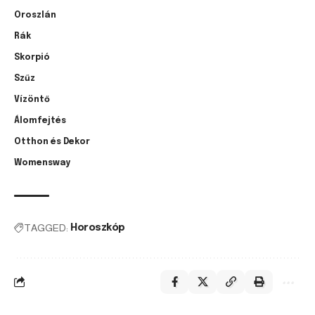
Oroszlán
Rák
Skorpió
Szűz
Vízöntő
Álomfejtés
Otthon és Dekor
Womensway
TAGGED:
Horoszkóp