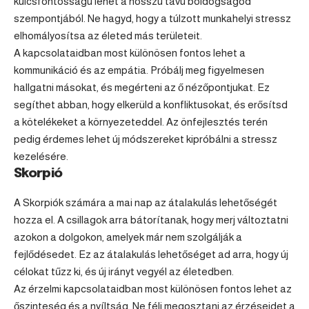
kulcsfontosságú lehet a hosszú távú boldogságod
szempontjából. Ne hagyd, hogy a túlzott munkahelyi stressz
elhomályosítsa az életed más területeit.
A kapcsolataidban most különösen fontos lehet a
kommunikáció és az empátia. Próbálj meg figyelmesen
hallgatni másokat, és megérteni az ő nézőpontjukat. Ez
segíthet abban, hogy elkerüld a konfliktusokat, és erősítsd
a kötelékeket a környezeteddel. Az önfejlesztés terén
pedig érdemes lehet új módszereket kipróbálni a stressz
kezelésére.
Skorpió
A Skorpiók számára a mai nap az átalakulás lehetőségét
hozza el. A csillagok arra bátorítanak, hogy merj változtatni
azokon a dolgokon, amelyek már nem szolgálják a
fejlődésedet. Ez az átalakulás lehetőséget ad arra, hogy új
célokat tűzz ki, és új irányt vegyél az életedben.
Az érzelmi kapcsolataidban most különösen fontos lehet az
őszinteség és a nyíltság. Ne félj megosztani az érzéseidet a