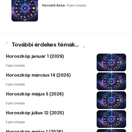
Horváth Anna
9 perc olvasás
További érdekes témák...
Horoszkóp január 1 (2026)
9 perc olvasás
Horoszkóp március 14 (2026)
8 perc olvasás
Horoszkóp május 5 (2026)
8 perc olvasás
Horoszkóp július 12 (2025)
8 perc olvasás
Horoszkóp május 1 (2026)