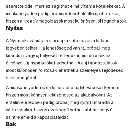
szeretteiddel, mert ez segíthet elmélyíteni a kötelékeket. A
munkahelyeden pedig érdemes lehet előállni új ötletekkel,
hiszen a kreatív megoldások most különösen jól fogadhatók.
Nyilas
A Nyilasok számára a mai nap az utazás és a kaland
jegyében telhet. Ha lehetőséged van rá, próbálj meg
kirándulni vagy új helyeket felfedezni, hiszen ezek az
élmények új inspirációkat adhatnak. Az új tapasztalatok
most különösen fontosak lehetnek a személyes fejlődésed
szempontjából.
A munkahelyeden is érdemes lehet új kihívásokat keresni,
hiszen most könnyen leküzdheted az akadályokat. Az
érzelmi életedben pedig próbálj meg nyitott maradni a
változásokra, hiszen ezek segíthetnek abban, hogy új
szintre emeld a kapcsolataidat.
Bak