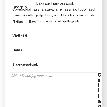
hibák vagy hiányosságok.
Skorpió
A weboldal használatával a felhasználó tudomásul
veszi és elfogadja, hogy az itt található tartalmak
kizárólag tájékoztató jellegűek.
Nyilas
Bak
Vízöntő
Halak
Érdekességek
C
2025 – Minden jog fenntartva.
s
i
l
l
a
g