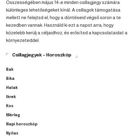
Összességében május 14-e minden csillagjegy számára
különleges lehetőségeket kínál. A csillagok támogatása
mellett ne felejtsd el, hogy a döntéseid végső soron a te
kezedben vannak. Használd ki ezt a napot arra, hogy
közelebb kerülj a céljaidhoz, és erősítsd a kapcsolataidat a
környezeteddel.
Csillagjegyek – Horoszkóp
Bak
Bika
Halak
Ikrek
Kos
Mérleg
Napi horoszkóp
Nyilas