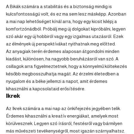
A Bikák számára a stabilitás és a biztonság mindig is
kulcsfontosságú volt, és ez ma sem lesz másképp. Azonban
a mai nap lehetőséget kínál arra, hogy egy kicsit kilépj a
komfortzónádból. Próbálj meg új dolgokat kipróbálni, legyen
szó akár egy új hobbiról vagy egy izgalmas utazásról. Ezek
az élmények új perspektívákat nyithatnak meg előtted.
Az anyagiak terén érdemes alaposan átgondolni minden
kiadást, különösen, ha nagyobb beruházásról van szó. A
csillagok arra figyelmeztetnek, hogy a könnyelmű költekezés
később megbosszulhatja magát. Az érzelmi életedben a
nyugalom és a béke jellemzi a napot, amit érdemes
kihasználni a kapcsolataid erősítésére.
Ikrek
Az
Ikrek
számára a mai nap az önkifejezés jegyében telik.
Érdemes kihasználni a kreatív energiákat, amelyek most
körülvesznek. Legyen szó írásról, festésről vagy bármilyen
más művészeti tevékenységről, most igazán szárnyalhatsz.