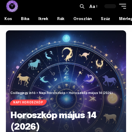
Aa
Kos
Bika
Ikrek
Rák
Oroszlán
Szűz
Mérle
Csillagjegy infó
>
Napi horoszkóp
>
Horoszkóp május 14 (2026)
NAPI HOROSZKÓP
Horoszkóp május 14
(2026)