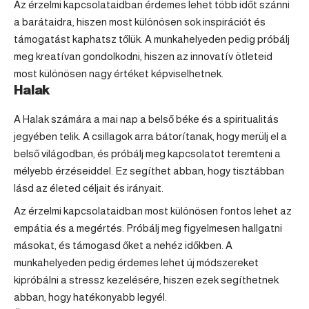
Az érzelmi kapcsolataidban érdemes lehet több időt szánni
a barátaidra, hiszen most különösen sok inspirációt és
támogatást kaphatsz tőlük. A munkahelyeden pedig próbálj
meg kreatívan gondolkodni, hiszen az innovatív ötleteid
most különösen nagy értéket képviselhetnek.
Halak
A
Halak
számára a mai nap a belső béke és a spiritualitás
jegyében telik. A csillagok arra bátorítanak, hogy merülj el a
belső világodban, és próbálj meg kapcsolatot teremteni a
mélyebb érzéseiddel. Ez segíthet abban, hogy tisztábban
lásd az életed céljait és irányait.
Az érzelmi kapcsolataidban most különösen fontos lehet az
empátia és a megértés. Próbálj meg figyelmesen hallgatni
másokat, és támogasd őket a nehéz időkben. A
munkahelyeden pedig érdemes lehet új módszereket
kipróbálni a stressz kezelésére, hiszen ezek segíthetnek
abban, hogy hatékonyabb legyél.