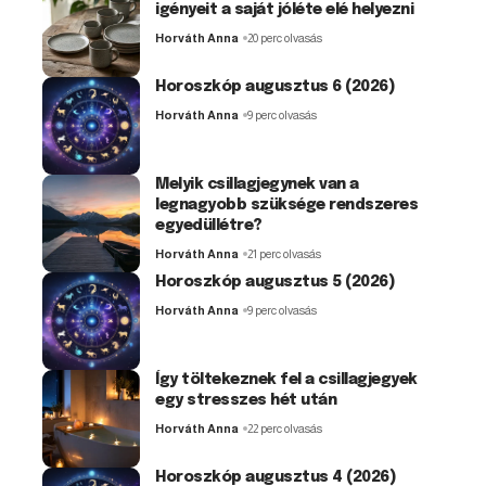
igényeit a saját jóléte elé helyezni
Horváth Anna
20 perc olvasás
Horoszkóp augusztus 6 (2026)
Horváth Anna
9 perc olvasás
Melyik csillagjegynek van a
legnagyobb szüksége rendszeres
egyedüllétre?
Horváth Anna
21 perc olvasás
Horoszkóp augusztus 5 (2026)
Horváth Anna
9 perc olvasás
Így töltekeznek fel a csillagjegyek
egy stresszes hét után
Horváth Anna
22 perc olvasás
Horoszkóp augusztus 4 (2026)