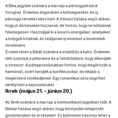
A
Bika
jegyűek számára a mai nap a pénzügyek körül
foroghat. Érdemes átgondolni a költségvetést, és új
pénzügyi terveket készíteni. A Vénusz hatása segít abban,
hogy jó döntéseket hozzanak, de fontos, hogy ne költsenek
feleslegesen. Használják ki a kreatív energiákat, amelyeket
a bolygók kínálnak, és találjanak új módokat a bevételeik
növelésére.
Érzelmi téren a Bikák számára a stabilitás a kulcs. Érdemes
időt szánniuk a pihenésre és a feltöltődésre, hogy elkerüljék
a stresszt. A párkapcsolatukban fontos, hogy megőrizzék a
harmóniát, ezért kerüljék a konfliktusokat, és inkább a
megértésre törekedjenek. Egy romantikus este segíthet
elmélyíteni a kapcsolatukat.
Ikrek (május 21. – június 20.)
Az
Ikrek
számára a mai nap a kommunikáció jegyében telik. A
Merkúr hatása segít abban, hogy könnyedén kifejezzék
gondolataikat és érzéseiket. Ez különösen hasznos lehet a