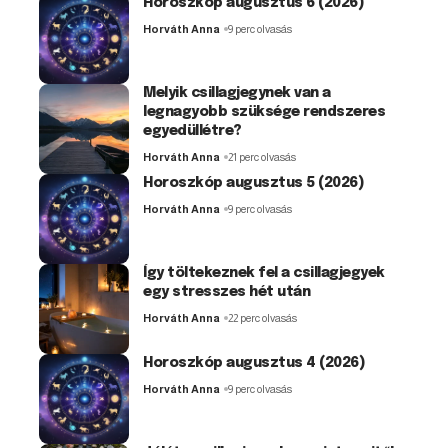
Horoszkóp augusztus 6 (2026)
Horváth Anna
9 perc olvasás
Melyik csillagjegynek van a
legnagyobb szüksége rendszeres
egyedüllétre?
Horváth Anna
21 perc olvasás
Horoszkóp augusztus 5 (2026)
Horváth Anna
9 perc olvasás
Így töltekeznek fel a csillagjegyek
egy stresszes hét után
Horváth Anna
22 perc olvasás
Horoszkóp augusztus 4 (2026)
Horváth Anna
9 perc olvasás