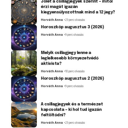
Jólét a csillagjegyek szerint – mitől
érzi magát igazán
kiegyensúlyozottnak mind a 12 jegy?
Horváth Anna
23 perc olvasás
Horoszkóp augusztus 3 (2026)
Horváth Anna
9 perc olvasás
Melyik csillagjegy lenne a
leglelkesebb környezetvédő
aktivista?
Horváth Anna
18 perc olvasás
Horoszkóp augusztus 2 (2026)
Horváth Anna
9 perc olvasás
A csillagjegyek és a természet
kapcsolata – ki hol tud igazán
feltöltődni?
Horváth Anna
23 perc olvasás