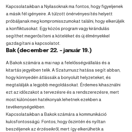
Kapcsolataikban a Nyilasoknak ma fontos, hogy figyeljenek
a másik fél igényeire. A túlzott önérvényesítés helyett
próbáljanak meg kompromisszumokat találni, hogy elkerüljék
a konfliktusokat. Egy közös program vagy kirándulás
segíthet megerősíteni a köteléket és új élményekkel
gazdagítani a kapcsolatot.
Bak (december 22. – január 19.)
A Bakok számára a mai nap a felelősségvállalás és a
kitartás jegyében telik. A Szaturnusz hatása segít abban,
hogy könnyedén átlássák a bonyolult helyzeteket, és
megtalálják a legjobb megoldásokat. Érdemes kihasználni
ezt az időszakot a tervezésre és a rendszerezésre, mert
most különösen hatékonyak lehetnek ezekben a
tevékenységekben.
Kapcsolataikban a Bakok számára a kommunikáció
kulcsfontosságú. Fontos, hogy őszintén és nyíltan
beszéljenek az érzéseikről, mert így elkerülhetik a