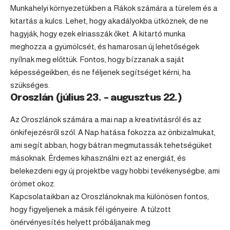
Munkahelyi környezetükben a Rákok számára a türelem és a
kitartás a kulcs. Lehet, hogy akadályokba ütköznek, de ne
hagyják, hogy ezek elriasszák őket. A kitartó munka
meghozza a gyümölcsét, és hamarosan új lehetőségek
nyílnak meg előttük. Fontos, hogy bízzanak a saját
képességeikben, és ne féljenek segítséget kérni, ha
szükséges.
Oroszlán (július 23. – augusztus 22.)
Az Oroszlánok számára a mai nap a kreativitásról és az
önkifejezésről szól. A Nap hatása fokozza az önbizalmukat,
ami segít abban, hogy bátran megmutassák tehetségüket
másoknak. Érdemes kihasználni ezt az energiát, és
belekezdeni egy új projektbe vagy hobbi tevékenységbe, ami
örömet okoz.
Kapcsolataikban az Oroszlánoknak ma különösen fontos,
hogy figyeljenek a másik fél igényeire. A túlzott
önérvényesítés helyett próbáljanak meg