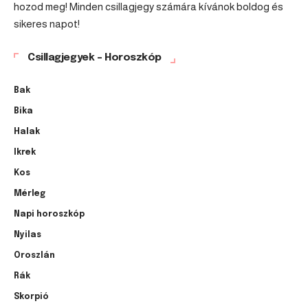
hozod meg! Minden csillagjegy számára kívánok boldog és
sikeres napot!
Csillagjegyek – Horoszkóp
Bak
Bika
Halak
Ikrek
Kos
Mérleg
Napi horoszkóp
Nyilas
Oroszlán
Rák
Skorpió