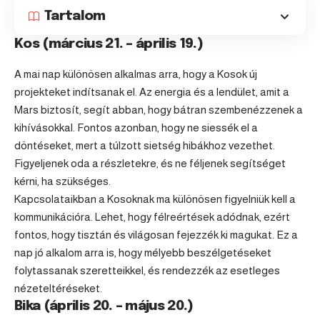
Tartalom
Kos (március 21. – április 19.)
A mai nap különösen alkalmas arra, hogy a Kosok új
projekteket indítsanak el. Az energia és a lendület, amit a
Mars biztosít, segít abban, hogy bátran szembenézzenek a
kihívásokkal. Fontos azonban, hogy ne siessék el a
döntéseket, mert a túlzott sietség hibákhoz vezethet.
Figyeljenek oda a részletekre, és ne féljenek segítséget
kérni, ha szükséges.
Kapcsolataikban a Kosoknak ma különösen figyelniük kell a
kommunikációra. Lehet, hogy félreértések adódnak, ezért
fontos, hogy tisztán és világosan fejezzék ki magukat. Ez a
nap jó alkalom arra is, hogy mélyebb beszélgetéseket
folytassanak szeretteikkel, és rendezzék az esetleges
nézeteltéréseket.
Bika (április 20. – május 20.)