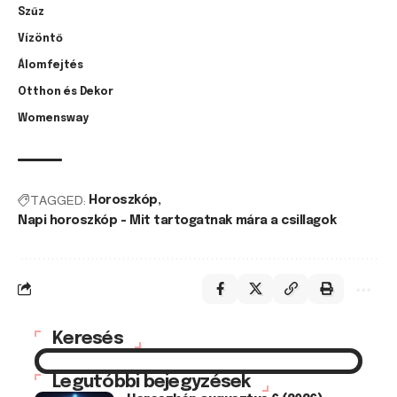
Szűz
Vízöntő
Álomfejtés
Otthon és Dekor
Womensway
TAGGED:
Horoszkóp
Napi horoszkóp - Mit tartogatnak mára a csillagok
Keresés
Legutóbbi bejegyzések