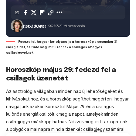
Horváth Anna
2025.05.29.
9 perc olvasás
Fedezd fel, hogyan befolyásolja a horoszkóp a december 31-i
energiáidat, és tudd meg, mit üzennek a csillagok az egyes
csillagjegyeknek!
Horoszkóp május 29: fedezd fel a
csillagok üzenetét
Az asztrológia világában minden nap új lehetőségeket és
kihívásokat hoz, és a
horoszkóp
segíthet megérteni, hogyan
navigáljunk ezeken keresztül. Május 29-én a csillagok
különös energiákkal töltik meg a napot, amelyek minden
csillagjegyre másképp hatnak. Nézzük meg, mit tartogatnak
a bolygók a mai napra mind a tizenkét csillagjegy számára!