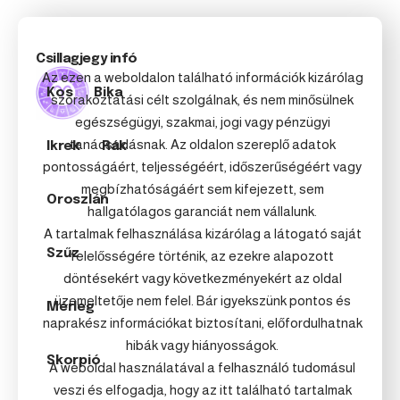
Csillagjegy infó
Az ezen a weboldalon található információk kizárólag
Kos
Bika
szórakoztatási célt szolgálnak, és nem minősülnek
egészségügyi, szakmai, jogi vagy pénzügyi
tanácsadásnak. Az oldalon szereplő adatok
Ikrek
Rák
pontosságáért, teljességéért, időszerűségéért vagy
megbízhatóságáért sem kifejezett, sem
Oroszlán
hallgatólagos garanciát nem vállalunk.
A tartalmak felhasználása kizárólag a látogató saját
Szűz
felelősségére történik, az ezekre alapozott
döntésekért vagy következményekért az oldal
üzemeltetője nem felel. Bár igyekszünk pontos és
Mérleg
naprakész információkat biztosítani, előfordulhatnak
hibák vagy hiányosságok.
Skorpió
A weboldal használatával a felhasználó tudomásul
veszi és elfogadja, hogy az itt található tartalmak