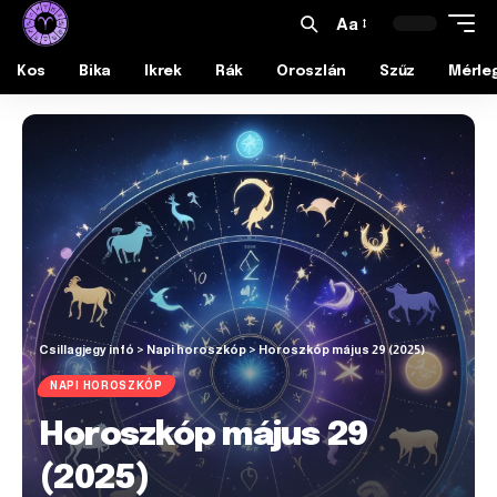
Aa
Kos
Bika
Ikrek
Rák
Oroszlán
Szűz
Mérle
Csillagjegy infó
>
Napi horoszkóp
>
Horoszkóp május 29 (2025)
NAPI HOROSZKÓP
Horoszkóp május 29
(2025)