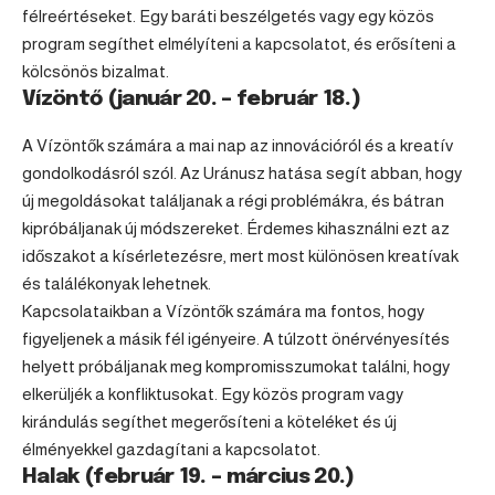
félreértéseket. Egy baráti beszélgetés vagy egy közös
program segíthet elmélyíteni a kapcsolatot, és erősíteni a
kölcsönös bizalmat.
Vízöntő (január 20. – február 18.)
A Vízöntők számára a mai nap az innovációról és a kreatív
gondolkodásról szól. Az Uránusz hatása segít abban, hogy
új megoldásokat találjanak a régi problémákra, és bátran
kipróbáljanak új módszereket. Érdemes kihasználni ezt az
időszakot a kísérletezésre, mert most különösen kreatívak
és találékonyak lehetnek.
Kapcsolataikban a Vízöntők számára ma fontos, hogy
figyeljenek a másik fél igényeire. A túlzott önérvényesítés
helyett próbáljanak meg kompromisszumokat találni, hogy
elkerüljék a konfliktusokat. Egy közös program vagy
kirándulás segíthet megerősíteni a köteléket és új
élményekkel gazdagítani a kapcsolatot.
Halak (február 19. – március 20.)