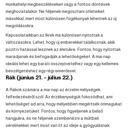
munkahelyi megbeszéléseken vagy a fontos döntések
meghozatalakor. Ne féljenek megosztani ötleteiket
másokkal, mert most különösen fogékonyak lehetnek az új
megoldásokra.
Kapcsolataikban az Ikrek ma különösen nyitottak a
változásokra. Lehet, hogy új emberekkel találkoznak, akik
pozitív hatással lesznek az életükre. Fontos, hogy nyitottak
maradjanak és befogadják a lehetőségeket. A mai nap
ideális lehet egy baráti összejövetelhez vagy egy kellemes
beszélgetéshez egy régi ismerőssel.
Rák (június 21. – július 22.)
A Rákok számára a mai nap az érzelmi mélységek
felfedezéséről szól. Az érzékenységük fokozódhat, ami
lehetőséget ad arra, hogy mélyebben megértsék önmagukat
és környezetüket. Fontos, hogy figyeljenek a belső
hangjukra, és ne féljenek szembenézni a múltbeli
sérelmekkel, mert most van itt az ideje a gyógyulásnak.