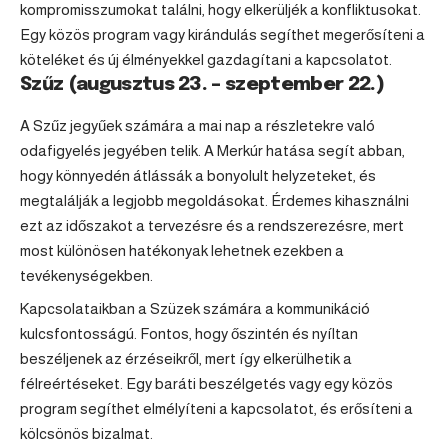
kompromisszumokat találni, hogy elkerüljék a konfliktusokat.
Egy közös program vagy kirándulás segíthet megerősíteni a
köteléket és új élményekkel gazdagítani a kapcsolatot.
Szűz (augusztus 23. – szeptember 22.)
A
Szűz
jegyűek számára a mai nap a részletekre való
odafigyelés jegyében telik. A Merkúr hatása segít abban,
hogy könnyedén átlássák a bonyolult helyzeteket, és
megtalálják a legjobb megoldásokat. Érdemes kihasználni
ezt az időszakot a tervezésre és a rendszerezésre, mert
most különösen hatékonyak lehetnek ezekben a
tevékenységekben.
Kapcsolataikban a Szüzek számára a kommunikáció
kulcsfontosságú. Fontos, hogy őszintén és nyíltan
beszéljenek az érzéseikről, mert így elkerülhetik a
félreértéseket. Egy baráti beszélgetés vagy egy közös
program segíthet elmélyíteni a kapcsolatot, és erősíteni a
kölcsönös bizalmat.