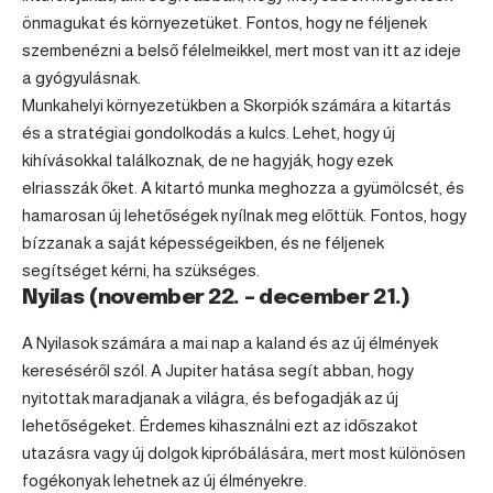
önmagukat és környezetüket. Fontos, hogy ne féljenek
szembenézni a belső félelmeikkel, mert most van itt az ideje
a gyógyulásnak.
Munkahelyi környezetükben a Skorpiók számára a kitartás
és a stratégiai gondolkodás a kulcs. Lehet, hogy új
kihívásokkal találkoznak, de ne hagyják, hogy ezek
elriasszák őket. A kitartó munka meghozza a gyümölcsét, és
hamarosan új lehetőségek nyílnak meg előttük. Fontos, hogy
bízzanak a saját képességeikben, és ne féljenek
segítséget kérni, ha szükséges.
Nyilas (november 22. – december 21.)
A Nyilasok számára a mai nap a kaland és az új élmények
kereséséről szól. A Jupiter hatása segít abban, hogy
nyitottak maradjanak a világra, és befogadják az új
lehetőségeket. Érdemes kihasználni ezt az időszakot
utazásra vagy új dolgok kipróbálására, mert most különösen
fogékonyak lehetnek az új élményekre.