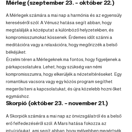
Mérleg (szeptember 23. – október 22.)
A Mérlegek számára a mai nap a harmónia és az egyensúly
kereséséről szól. A Vénusz hatása segít abban, hogy
megtalálják a középutat a különböző helyzetekben, és
kompromisszumokat kössenek. Érdemes időt szánni a
meditációra vagy a relaxációra, hogy megőrizzék a belső
békéjüket.
Érzelmi téren a Mérlegeknek ma fontos, hogy figyeljenek a
párkapcsolatukra. Lehet, hogy szükség van némi
kompromisszumra, hogy elkerüljék a nézeteltéréseket. Egy
romantikus vacsora vagy egy közös program segíthet
megerősíteni a kapcsolatukat, és újra közelebb hozni őket
egymáshoz.
Skorpió (október 23. – november 21.)
A Skorpiók számára a mai nap az önvizsgálatról és a belső
erő felfedezéséről szól. A Mars hatása fokozza az
intuíciójukat, ami segít abban, hogy mélyebben megértsék