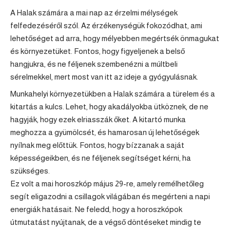
A
Halak
számára a mai nap az érzelmi mélységek
felfedezéséről szól. Az érzékenységük fokozódhat, ami
lehetőséget ad arra, hogy mélyebben megértsék önmagukat
és környezetüket. Fontos, hogy figyeljenek a belső
hangjukra, és ne féljenek szembenézni a múltbeli
sérelmekkel, mert most van itt az ideje a gyógyulásnak.
Munkahelyi környezetükben a Halak számára a türelem és a
kitartás a kulcs. Lehet, hogy akadályokba ütköznek, de ne
hagyják, hogy ezek elriasszák őket. A kitartó munka
meghozza a gyümölcsét, és hamarosan új lehetőségek
nyílnak meg előttük. Fontos, hogy bízzanak a saját
képességeikben, és ne féljenek segítséget kérni, ha
szükséges.
Ez volt a mai horoszkóp május 29-re, amely remélhetőleg
segít eligazodni a csillagok világában és megérteni a napi
energiák hatásait. Ne feledd, hogy a horoszkópok
útmutatást nyújtanak, de a végső döntéseket mindig te