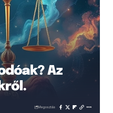
kodóak? Az
kről.
Megosztás