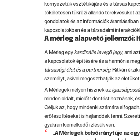
környezetük esztétikájára és a társas kapc
tökéletesen tükrözi állandó törekvésüket az
gondolatok és az információk áramlásában t
kapcsolatokban és a társadalmi interakciók
A mérleg alapvető jellemzői:
A Mérleg egy
kardinális levegő jegy
, ami a
a kapcsolatok építésére és a harmónia meg
társasági élet és a partnerség
. Ritkán érzi
személyt, akivel megoszthatják az életüket
A Mérlegek mélyen hisznek az
igazságossá
minden oldalt, mielőtt döntést hoznának, é
Céljuk az, hogy mindenki számára elfogadha
erőfeszítéseket is hajlandóak tenni. Szeret
gyakran kiemelkedő ízlésük van.
„A Mérlegek belső iránytűje az eg