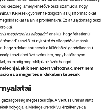
os készség, amely lehetővé teszi számukra, hogy
ásában
. Képesek gyorsan feldolgozni az új információkat,
 megoldásokat találni a problémákra. Ez a tulajdonság teszi
orokká.
t is megérteni és elfogadni
, anélkül, hogy feltétlenül
látásmód” teszi őket nyitottá és elfogadóvá mások
an, hogy hidakat építsenek a különböző gondolkodású
lmasság teszi lehetővé számukra, hogy hatékonyan
el, és mindig megtalálják a közös hangot.
améleonjai, akik nem azért változnak, mert nem
áció és a megértés érdekében képesek
rnyalatai
z igazságosság megtestesítője. A Vénusz uralma alatt
tékek bolygója, a Mérlegek rendkívül érzékenyek a