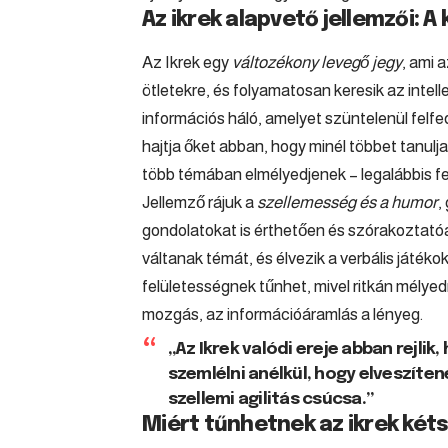
Az ikrek alapvető jellemzői: 
Az Ikrek egy
változékony levegő jegy
, ami 
ötletekre, és folyamatosan keresik az intell
információs háló, amelyet szüntelenül felf
hajtja őket abban, hogy minél többet tanulj
több témában elmélyedjenek – legalábbis fe
Jellemző rájuk a
szellemesség és a humor
,
gondolatokat is érthetően és szórakoztató
váltanak témát, és élvezik a verbális játé
felületességnek tűnhet, mivel ritkán mélye
mozgás, az információáramlás a lényeg.
„Az Ikrek valódi ereje abban rejli
szemlélni anélkül, hogy elveszíte
szellemi agilitás csúcsa.”
Miért tűnhetnek az ikrek két