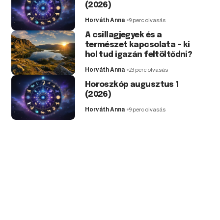
(2026)
Horváth Anna
9 perc olvasás
A csillagjegyek és a
természet kapcsolata – ki
hol tud igazán feltöltődni?
Horváth Anna
23 perc olvasás
Horoszkóp augusztus 1
(2026)
Horváth Anna
9 perc olvasás