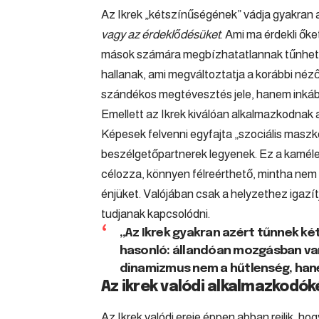
Az Ikrek „kétszínűségének” vádja gyakran 
vagy az érdeklődésüket
. Ami ma érdekli ők
mások számára megbízhatatlannak tűnhet. Mi
hallanak, ami megváltoztatja a korábbi néző
szándékos megtévesztés jele, hanem inká
Emellett az Ikrek kiválóan alkalmazkodnak
Képesek felvenni egyfajta „szociális maszk
beszélgetőpartnerek legyenek. Ez a kamél
célozza, könnyen félreérthető, mintha nem
énjüket. Valójában csak a helyzethez igaz
tudjanak kapcsolódni.
„Az Ikrek gyakran azért tűnnek k
hasonló: állandóan mozgásban van
dinamizmus nem a hűtlenség, hanem
Az ikrek valódi alkalmazkod
Az Ikrek valódi ereje éppen abban rejlik, 