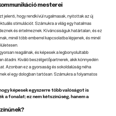
A kommunikáció mesterei
azt jelenti, hogy rendkívül rugalmasak, nyitottak az új
ektuális stimulációt. Számukra a világ egy hatalmas
edeznek és értelmeznek. Kíváncsiságuk határtalan, és ez
anak, minél több emberrel kapcsolatba lépjenek, és minél
lületesen.
 gyorsan reagálnak, és képesek a legbonyolultabb
an átadni. Kiváló beszélgetőpartnerek, akik könnyedén
kokat. Azonban ez a gyorsaság és sokoldalúság néha
dnek el egy dologban tartósan. Számukra a folyamatos
k, hogy képesek egyszerre több valóságot is
nék a fonalat; ez nem kétszínűség, hanem a
színűnek?