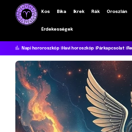
Kos
Bika
Ikrek
Rák
Oroszlán
Érdekességek
Napi hororoszkóp
Havi horoszkóp
Párkapcsolat
Re