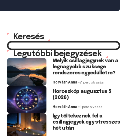
Keresés
Legutóbbi bejegyzések
Melyik csillagjegynek van a
legnagyobb szüksége
rendszeres egyedüllétre?
Horváth Anna
21 perc olvasás
Horoszkóp augusztus 5
(2026)
Horváth Anna
9 perc olvasás
Így töltekeznek fel a
csillagjegyek egy stresszes
hét után