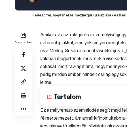
Fedezd fel, hogyan értelmezhetjük újra az Ikrek és Mérle
Amikor az asztrológia és a személyiségjegy
sztereotípiákkal, amelyek mélyen beégtek a
Megosztás
és a
Mérleg
. Sokan azonnal rásütik rájuk a
valóban megértenék, mi is rejlik a viselked
sokakat, mert rávilágít arra, hogy mennyire
pedig minden ember, minden csillagjegy sok
lenne.
Tartalom
Ez a mélyreható szemlélődés segít majd fel
félreértelmezett, ám annál kifinomultabb
jegy alapvető jellemzőit, rávilágítunk azokr