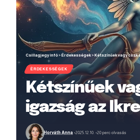
Csillagjegy infó
>
Érdekességek
>
Kétszínűek vagy csak a
ÉRDEKESSÉGEK
Kétszínűek va
igazság az Ikr
Horváth Anna
2025.12.10.
20 perc olvasás