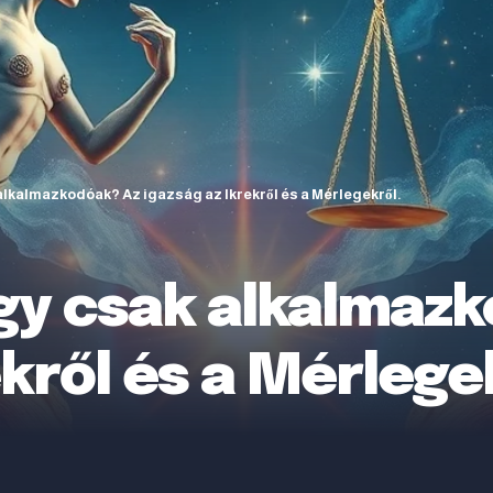
lkalmazkodóak? Az igazság az Ikrekről és a Mérlegekről.
gy csak alkalmaz
ekről és a Mérlege