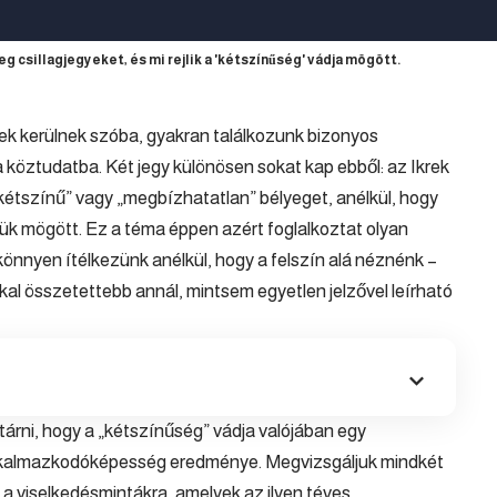
g csillagjegyeket, és mi rejlik a 'kétszínűség' vádja mögött.
ek kerülnek szóba, gyakran találkozunk bizonyos
 köztudatba. Két jegy különösen sokat kap ebből: az
Ikrek
 „kétszínű” vagy „megbízhatatlan” bélyeget, anélkül, hogy
ésük mögött. Ez a téma éppen azért foglalkoztat olyan
 könnyen ítélkezünk anélkül, hogy a felszín alá néznénk –
kal összetettebb annál, mintsem egyetlen jelzővel leírható
tárni, hogy a „kétszínűség” vádja valójában egy
 alkalmazkodóképesség eredménye. Megvizsgáljuk mindkét
a a viselkedésmintákra, amelyek az ilyen téves