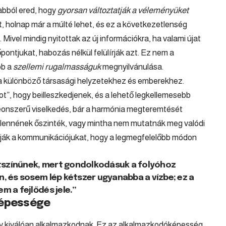
abból ered, hogy
gyorsan változtatják a véleményüket
et, holnap már a múlté lehet, és ez a következetlenség
vel mindig nyitottak az új információkra, ha valami újat
pontjukat, habozás nélkül felülírják azt. Ez nem a
bb a
szellemi rugalmasságuk
megnyilvánulása.
 a különböző társasági helyzetekhez és emberekhez.
ot”, hogy beilleszkedjenek, és a lehető legkellemesebb
eonszerű viselkedés, bár a harmónia megteremtését
 lennének őszinték, vagy mintha nem mutatnák meg valódi
ítják a kommunikációjukat, hogy a legmegfelelőbb módon
étszínűnek, mert gondolkodásuk a folyóhoz
, és sosem lép kétszer ugyanabba a vízbe; ez a
 a fejlődés jele.”
óképessége
hogy kiválóan alkalmazkodnak. Ez az alkalmazkodóképesség