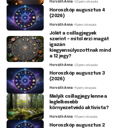
Horváth Anna
22 perc olvasás
Horoszkóp augusztus 4
(2026)
Horváth Anna
9 perc olvasás
Jólét a csillagjegyek
szerint – mitől érzi magát
igazán
kiegyensúlyozottnak mind
a 12 jegy?
Horváth Anna
23 perc olvasás
Horoszkóp augusztus 3
(2026)
Horváth Anna
9 perc olvasás
Melyik csillagjegy lenne a
leglelkesebb
környezetvédő aktivista?
Horváth Anna
18 perc olvasás
Horoszkóp augusztus 2