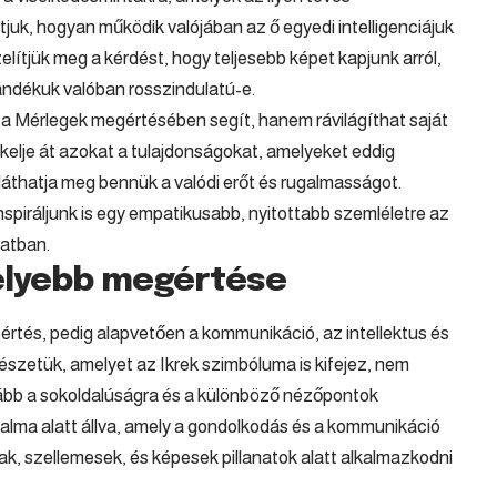
uk, hogyan működik valójában az ő egyedi intelligenciájuk
lítjük meg a kérdést, hogy teljesebb képet kapjunk arról,
zándékuk valóban rosszindulatú-e.
 a Mérlegek megértésében segít, hanem rávilágíthat saját
ékelje át azokat a tulajdonságokat, amelyeket eddig
láthatja meg bennük a valódi erőt és rugalmasságot.
spiráljunk is egy empatikusabb, nyitottabb szemléletre az
atban.
mélyebb megértése
reértés, pedig alapvetően a kommunikáció, az intellektus és
szetük, amelyet az Ikrek szimbóluma is kifejez, nem
kább a sokoldalúságra és a különböző nézőpontok
alma alatt állva, amely a gondolkodás és a kommunikáció
úak, szellemesek, és képesek pillanatok alatt alkalmazkodni