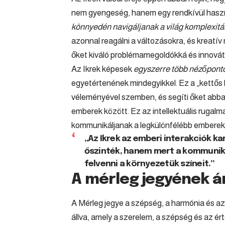
nem gyengeség, hanem egy rendkívül haszn
könnyedén navigáljanak a világ komplexit
azonnal reagálni a változásokra, és kreatív
őket kiváló problémamegoldókká és innovát
Az Ikrek képesek
egyszerre több nézőponto
egyetértenének mindegyikkel. Ez a „kettős 
véleményével szemben, és segíti őket abb
emberek között. Ez az intellektuális ruga
kommunikáljanak a legkülönfélébb emberekk
„Az Ikrek az emberi interakciók k
őszinték, hanem mert a kommunik
felvenni a környezetük színeit.”
A mérleg jegyének á
A Mérleg jegye a szépség, a harmónia és a
állva, amely a szerelem, a szépség és az ér