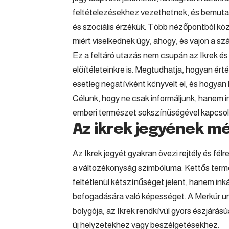
feltételezésekhez vezethetnek, és bemutatj
és szociális érzékük. Több nézőpontból köze
miért viselkednek úgy, ahogy, és vajon a s
Ez a feltáró utazás nem csupán az Ikrek és
előítéleteinkre is. Megtudhatja, hogyan ért
esetleg negatívként könyvelt el, és hogyan 
Célunk, hogy ne csak informáljunk, hanem in
emberi természet sokszínűségével kapcsol
Az ikrek jegyének 
Az Ikrek jegyét gyakran övezi rejtély és fél
a változékonyság szimbóluma. Kettős termé
feltétlenül kétszínűséget jelent, hanem in
befogadására való képességet. A Merkúr ur
bolygója, az Ikrek rendkívül gyors észjárás
új helyzetekhez vagy beszélgetésekhez.