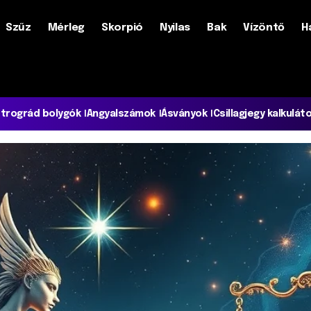
Szűz
Mérleg
Skorpió
Nyilas
Bak
Vízöntő
H
trográd bolygók
Angyalszámok
Ásványok
Csillagjegy kalkulát