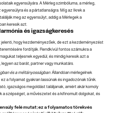
solataik egyensúlyára. A Mérleg szimbóluma, a mérleg,
 egyensúlyra és a pártatlanságra. Míg az Ikrek a
alálják meg az egyensúlyt, addig a Mérlegek a
ban keresik azt.
 Harmónia és igazságkeresés
zt jelenti, hogy kezdeményezőek, de ezt a kezdeményezést
teremtésére fordítják. Rendkívül fontos számukra a
k magukat teljesnek egyedül, és mindig keresik azt a
, legyen az barát, partner vagy munkatárs.
gban és a méltányosságban
. Állandóan mérlegelnek
s ez a folyamat gyakran lassúnak és ingadozónak tűnik.
tó, igazságos megoldást találjanak, amiért akár komoly
ik a szépséget, a művészetet és a kifinomult dolgokat, és
yensúly felé mutat; ez a folyamatos törekvés