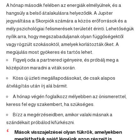
A hónap második felében az energiák elmélyülnek, és a
hangsúly a belső átalakulásra helyeződik. A Jupiter
jegyváltása a Skorpiók számára a közös erőforrások és a
mély pszichológiai felismerések területét érinti. Lehetőségük
nyílik arra, hogy megszabaduljanak olyan függőségektől
vagy rögzült szokásoktól, amelyek korlátozták őket. A
megújulás most gyökeres és tartós lehet.
Figyelj oda a partnered igényeire, és próbálj meg a
középúton maradni a viták során.
Köss új üzleti megállapodásokat, de csak alapos
átvilágítás után írj alá bármit.
A hónap végén foglalkozz mélyebben az önismerettel,
keress fel egy szakembert, ha szükséges.
Bízz a megérzéseidben, amikor valaki másnak a
szándékait próbálod kifürkészni.
Mások visszajelzései olyan tükrök, amelyekben
megláthatjuk saját lényünk azon részeit is,