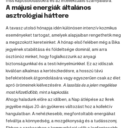
friss kapcsolódásokra és az intellektuális szárnyalásra.
A májusi energiák általános
asztrológiai háttere
A tavasz utolsó hónapja idén különösen intenzív kozmikus
eseményeket tartogat, amelyek alapjaiban rengethetik meg
a megszokott kereteinket. A hónap első felében még a
Bika
jegyének stabilitása és földeltsége dominál, ami arra
ösztönöz minket, hogy foglalkozzunk az anyagi
biztonságunkkal és a testi kényelmünkkel. Ez az időszak
kiválóan alkalmas a kertészkedésre, a hosszú távú
befektetések átgondolására vagy egyszerűen csak az élet
apró örömeinek kiélvezésére.
A lassítás és a jelen megélése
most kifizetődőbb, mint a kapkodás.
Ahogy haladunk előre az időben, a Nap átlépése az
Ikrek
jegyébe május 20-án gyökeres változást hoz a kollektív
hangulatban. A nehézkesebb, megfontoltabb energiákat
felváltja a könnyedség, a mozgékonyság és a tudásszomj.
Ebben a szakaszban a kommunikáció válik a legfontosabb