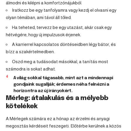
álmodni és kilépni a komfortzónájukból.
Iratkozz be egy tanfolyamra vagy kezdj el olvasni egy
olyan témában, ami távol áll tőled.
Ha teheted, tervezz be egy utazást, akár csak egy
hétvégére, hogy új impulzusok érjenek.
A karrierrel kapcsolatos döntéseidben légy bátor, és
bízz a szakértelmedben.
Oszd meg a tudásodat másokkal, a tanítás most
számodra is sokat adhat.
A világ sokkal tágasabb, mint azt a mindennapi
gondjaink sugallják; érdemes néha felnézni a
horizontra az új irányokért.
Mérleg: átalakulás és a mélyebb
kötelékek
A Mérlegek számára ez a hónap az érzelmi és anyagi
megosztás kérdéseit feszegeti. Előtérbe kerülnek a közös