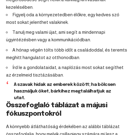
kezelésében.
Figyelj oda a környezetedben élőkre, egy kedves szó
most sokat jelenthet valakinek.
Tanulj meg valami újat, ami segít a mindennapi
ügyintézésben vagy a kommunikációdban.
A hónap végén tölts több időt a családoddal, és teremts
meghitt hangulatot az otthonodban.
Írd le a gondolataidat, a naplózás most sokat segíthet
az érzelmeid tisztázásában.
A szavak hidak az emberek között; ha bölcsen
használjuk őket, bárkihez megtalálhatjuk az
utat.
Összefoglaló táblázat a májusi
fókuszpontokról
A könnyebb átláthatóság érdekében az alábbi táblázat
összefoglalja, hogy melyik csillagjegy számára mi lesz a