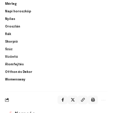
Mérleg
Napi horoszkóp
Nyilas
Oroszlán
Rák
Skorpió
Szűz
Vízöntő
Álomfejtés
Otthon és Dekor
Womensway