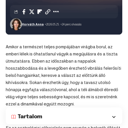
Horváth Anna
2026.05.25.
24 perc olvasás
Amikor a természet teljes pompájában virágba borul, az
emberi lélek is óhatatlanul vágyik a megújulásra és a tiszta
útmutatásra. Ebben az időszakban a nappalok
hosszabbodása és a levegőben érezhető vibrálás felerősíti
belső hangjainkat, keresve a választ az előttünk álló
kihívásokra. Sokan érezhetik úgy, hogy a tavasz utolsó
hónapja egyfajta választóvonal, ahol a téli álmából ébredő
világ végre teljes sebességre kapcsol, és mi is szeretnénk
ezzel a dinamikával együtt mozogni.
Tartalom
Ez az asztrológiai előrejelzés nem csupán a bolygók állását