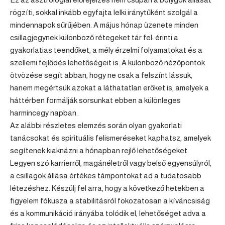
rögzíti, sokkal inkább egyfajta lelki iránytűként szolgál a
mindennapok sűrűjében. A május hónap üzenete minden
csillagjegynek különböző rétegeket tár fel: érinti a
gyakorlatias teendőket, a mély érzelmi folyamatokat és a
szellemi fejlődés lehetőségeit is. A különböző nézőpontok
ötvözése segít abban, hogy ne csak a felszínt lássuk,
hanem megértsük azokat a láthatatlan erőket is, amelyek a
háttérben formálják sorsunkat ebben a különleges
harmincegy napban.
Az alábbi részletes elemzés során olyan gyakorlati
tanácsokat és spirituális felismeréseket kaphatsz, amelyek
segítenek kiaknázni a hónapban rejlő lehetőségeket.
Legyen szó karrierről, magánéletről vagy belső egyensúlyról,
a csillagok állása értékes támpontokat ad a tudatosabb
létezéshez. Készülj fel arra, hogy a következő hetekben a
figyelem fókusza a stabilitásról fokozatosan a kíváncsiság
és a kommunikáció irányába tolódik el, lehetőséget adva a