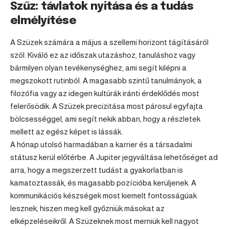
Szűz: távlatok nyitása és a tudás
elmélyítése
A Szüzek számára a május a szellemi horizont tágításáról
szól. Kiváló ez az időszak utazáshoz, tanuláshoz vagy
bármilyen olyan tevékenységhez, ami segít kilépni a
megszokott rutinból. A magasabb szintű tanulmányok, a
filozófia vagy az idegen kultúrák iránti érdeklődés most
felerősödik. A Szüzek precizitása most párosul egyfajta
bölcsességgel, ami segít nekik abban, hogy a részletek
mellett az egész képet is lássák.
A hónap utolsó harmadában a karrier és a társadalmi
státusz kerül előtérbe. A Jupiter jegyváltása lehetőséget ad
arra, hogy a megszerzett tudást a gyakorlatban is
kamatoztassák, és magasabb pozícióba kerüljenek. A
kommunikációs készségek most kiemelt fontosságúak
lesznek, hiszen meg kell győzniük másokat az
elképzeléseikről. A Szüzeknek most merniük kell nagyot