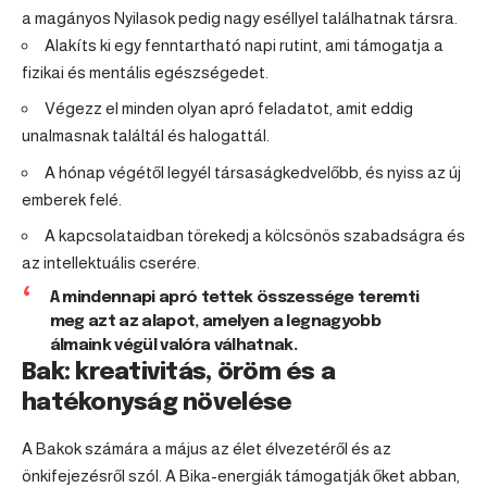
a magányos Nyilasok pedig nagy eséllyel találhatnak társra.
Alakíts ki egy fenntartható napi rutint, ami támogatja a
fizikai és mentális egészségedet.
Végezz el minden olyan apró feladatot, amit eddig
unalmasnak találtál és halogattál.
A hónap végétől legyél társaságkedvelőbb, és nyiss az új
emberek felé.
A kapcsolataidban törekedj a kölcsönös szabadságra és
az intellektuális cserére.
A mindennapi apró tettek összessége teremti
meg azt az alapot, amelyen a legnagyobb
álmaink végül valóra válhatnak.
Bak: kreativitás, öröm és a
hatékonyság növelése
A Bakok számára a május az élet élvezetéről és az
önkifejezésről szól. A Bika-energiák támogatják őket abban,