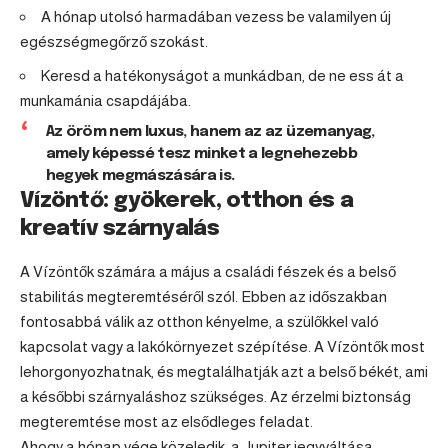
A hónap utolsó harmadában vezess be valamilyen új
egészségmegőrző szokást.
Keresd a hatékonyságot a munkádban, de ne ess át a
munkamánia csapdájába.
Az öröm nem luxus, hanem az az üzemanyag,
amely képessé tesz minket a legnehezebb
hegyek megmászására is.
Vízöntő: gyökerek, otthon és a
kreatív szárnyalás
A Vízöntők számára a május a családi fészek és a belső
stabilitás megteremtéséről szól. Ebben az időszakban
fontosabbá válik az otthon kényelme, a szülőkkel való
kapcsolat vagy a lakókörnyezet szépítése. A Vízöntők most
lehorgonyozhatnak, és megtalálhatják azt a belső békét, ami
a későbbi szárnyaláshoz szükséges. Az érzelmi biztonság
megteremtése most az elsődleges feladat.
Ahogy a hónap vége közeledik, a Jupiter jegyváltása