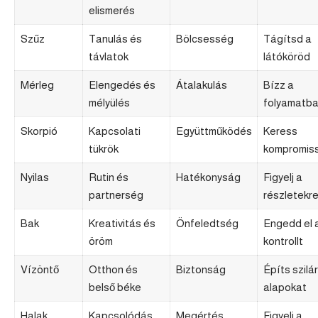
elismerés
Szűz
Tanulás és
Bölcsesség
Tágítsd a
távlatok
látóköröd
Mérleg
Elengedés és
Átalakulás
Bízz a
mélyülés
folyamatb
Skorpió
Kapcsolati
Együttműködés
Keress
tükrök
kompromis
Nyilas
Rutin és
Hatékonyság
Figyelj a
partnerség
részletekr
Bak
Kreativitás és
Önfeledtség
Engedd el 
öröm
kontrollt
Vízöntő
Otthon és
Biztonság
Építs szilá
belső béke
alapokat
Halak
Kapcsolódás
Megértés
Figyelj a