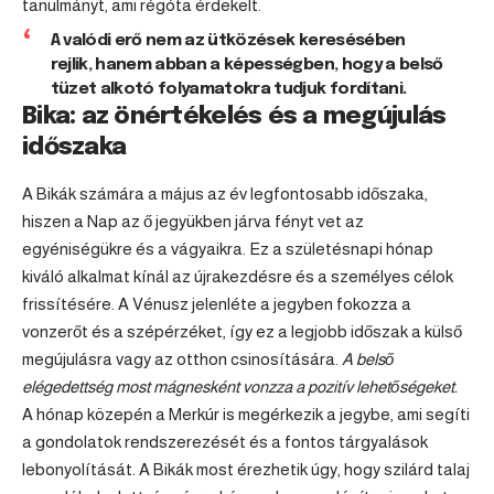
tanulmányt, ami régóta érdekelt.
A valódi erő nem az ütközések keresésében
rejlik, hanem abban a képességben, hogy a belső
tüzet alkotó folyamatokra tudjuk fordítani.
Bika: az önértékelés és a megújulás
időszaka
A Bikák számára a május az év legfontosabb időszaka,
hiszen a Nap az ő jegyükben járva fényt vet az
egyéniségükre és a vágyaikra. Ez a születésnapi hónap
kiváló alkalmat kínál az újrakezdésre és a személyes célok
frissítésére. A Vénusz jelenléte a jegyben fokozza a
vonzerőt és a szépérzéket, így ez a legjobb időszak a külső
megújulásra vagy az otthon csinosítására.
A belső
elégedettség most mágnesként vonzza a pozitív lehetőségeket.
A hónap közepén a Merkúr is megérkezik a jegybe, ami segíti
a gondolatok rendszerezését és a fontos tárgyalások
lebonyolítását. A Bikák most érezhetik úgy, hogy szilárd talaj