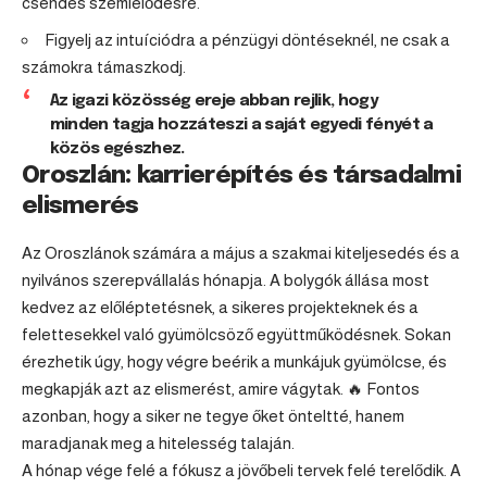
csendes szemlélődésre.
Figyelj az intuíciódra a pénzügyi döntéseknél, ne csak a
számokra támaszkodj.
Az igazi közösség ereje abban rejlik, hogy
minden tagja hozzáteszi a saját egyedi fényét a
közös egészhez.
Oroszlán: karrierépítés és társadalmi
elismerés
Az Oroszlánok számára a május a szakmai kiteljesedés és a
nyilvános szerepvállalás hónapja. A bolygók állása most
kedvez az előléptetésnek, a sikeres projekteknek és a
felettesekkel való gyümölcsöző együttműködésnek. Sokan
érezhetik úgy, hogy végre beérik a munkájuk gyümölcse, és
megkapják azt az elismerést, amire vágytak. 🔥 Fontos
azonban, hogy a siker ne tegye őket önteltté, hanem
maradjanak meg a hitelesség talaján.
A hónap vége felé a fókusz a jövőbeli tervek felé terelődik. A