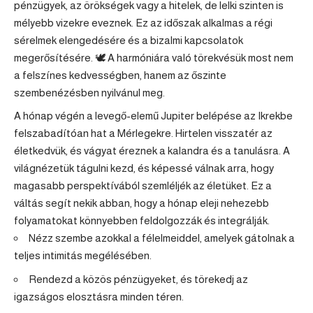
pénzügyek, az örökségek vagy a hitelek, de lelki szinten is
mélyebb vizekre eveznek. Ez az időszak alkalmas a régi
sérelmek elengedésére és a bizalmi kapcsolatok
megerősítésére. 🕊️ A harmóniára való törekvésük most nem
a felszínes kedvességben, hanem az őszinte
szembenézésben nyilvánul meg.
A hónap végén a levegő-elemű Jupiter belépése az Ikrekbe
felszabadítóan hat a Mérlegekre. Hirtelen visszatér az
életkedvük, és vágyat éreznek a kalandra és a tanulásra. A
világnézetük tágulni kezd, és képessé válnak arra, hogy
magasabb perspektívából szemléljék az életüket. Ez a
váltás segít nekik abban, hogy a hónap eleji nehezebb
folyamatokat könnyebben feldolgozzák és integrálják.
Nézz szembe azokkal a félelmeiddel, amelyek gátolnak a
teljes intimitás megélésében.
Rendezd a közös pénzügyeket, és törekedj az
igazságos elosztásra minden téren.