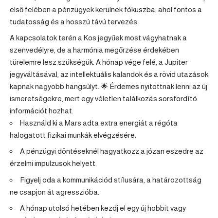
első felében a pénzügyek kerülnek fókuszba, ahol fontos a
tudatosság és a hosszú távú tervezés.
A kapcsolatok terén a
Kos
jegyűek most vágyhatnak a
szenvedélyre, de a harmónia megőrzése érdekében
türelemre lesz szükségük. A hónap vége felé, a Jupiter
jegyváltásával, az intellektuális kalandok és a rövid utazások
kapnak nagyobb hangsúlyt. 🌟 Érdemes nyitottnak lenni az új
ismeretségekre, mert egy véletlen találkozás sorsfordító
információt hozhat.
Használd ki a Mars adta extra energiát a régóta
halogatott fizikai munkák elvégzésére.
A pénzügyi döntéseknél hagyatkozz a józan eszedre az
érzelmi impulzusok helyett.
Figyelj oda a kommunikációd stílusára, a határozottság
ne csapjon át agresszióba.
A hónap utolsó hetében kezdj el egy új hobbit vagy