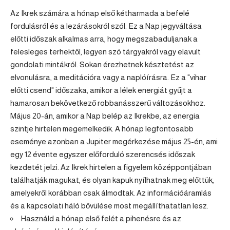
Az Ikrek számára a hónap első kétharmada a befelé
fordulásról és a lezárásokról szól. Ez a Nap jegyváltása
előtti időszak alkalmas arra, hogy megszabaduljanak a
felesleges terhektől, legyen szó tárgyakról vagy elavult
gondolati mintákról. Sokan érezhetnek késztetést az
elvonulásra, a meditációra vagy a naplóírásra. Ez a "vihar
előtti csend" időszaka, amikor a lélek energiát gyűjt a
hamarosan bekövetkező robbanásszerű változásokhoz.
Május 20-án, amikor a Nap belép az Ikrekbe, az energia
szintje hirtelen megemelkedik. A hónap legfontosabb
eseménye azonban a Jupiter megérkezése május 25-én, ami
egy 12 évente egyszer előforduló szerencsés időszak
kezdetét jelzi. Az Ikrek hirtelen a figyelem középpontjában
találhatják magukat, és olyan kapuk nyílhatnak meg előttük,
amelyekről korábban csak álmodtak. Az információáramlás
és a kapcsolati háló bővülése most megállíthatatlan lesz.
Használd a hónap első felét a pihenésre és az