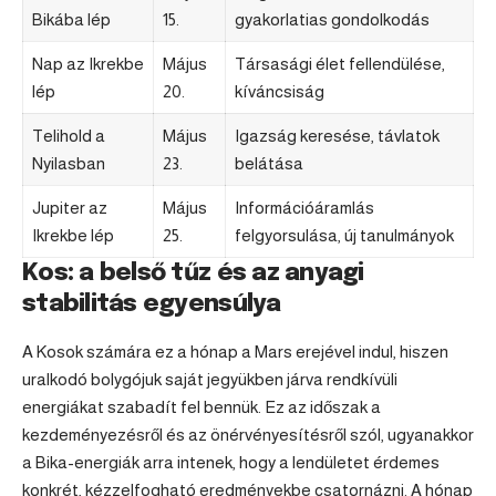
Bikába lép
15.
gyakorlatias gondolkodás
Nap az Ikrekbe
Május
Társasági élet fellendülése,
lép
20.
kíváncsiság
Telihold a
Május
Igazság keresése, távlatok
Nyilasban
23.
belátása
Jupiter az
Május
Információáramlás
Ikrekbe lép
25.
felgyorsulása, új tanulmányok
Kos: a belső tűz és az anyagi
stabilitás egyensúlya
A Kosok számára ez a hónap a Mars erejével indul, hiszen
uralkodó bolygójuk saját jegyükben járva rendkívüli
energiákat szabadít fel bennük. Ez az időszak a
kezdeményezésről és az önérvényesítésről szól, ugyanakkor
a Bika-energiák arra intenek, hogy a lendületet érdemes
konkrét, kézzelfogható eredményekbe csatornázni. A hónap