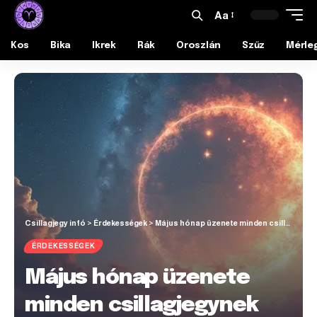
Aa
Kos
Bika
Ikrek
Rák
Oroszlán
Szűz
Mérle
Csillagjegy infó
>
Érdekességek
>
Május hónap üzenete minden csillagjegynek
ÉRDEKESSÉGEK
Május hónap üzenete
minden csillagjegynek