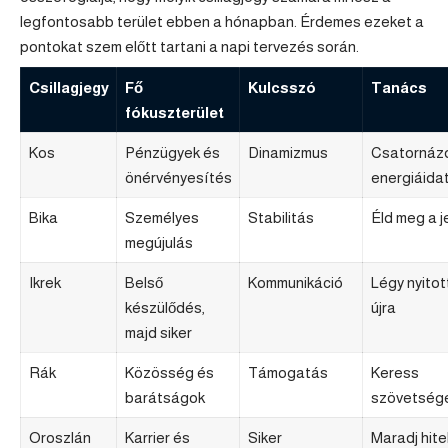
legfontosabb terület ebben a hónapban. Érdemes ezeket a
pontokat szem előtt tartani a napi tervezés során.
Csillagjegy
Fő
Kulcsszó
Tanács
fókuszterület
Kos
Pénzügyek és
Dinamizmus
Csatornáz
önérvényesítés
energiáida
Bika
Személyes
Stabilitás
Éld meg a j
megújulás
Ikrek
Belső
Kommunikáció
Légy nyitot
készülődés,
újra
majd siker
Rák
Közösség és
Támogatás
Keress
barátságok
szövetség
Oroszlán
Karrier és
Siker
Maradj hite