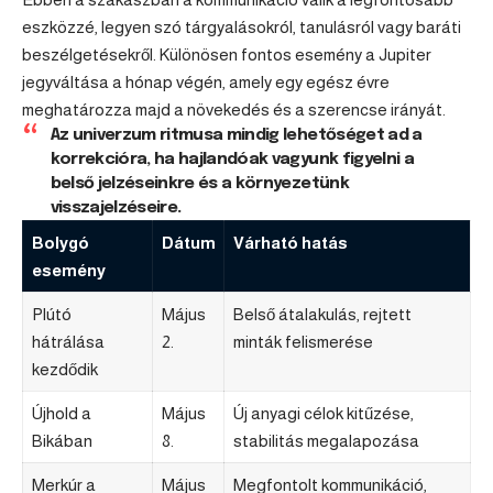
eszközzé, legyen szó tárgyalásokról, tanulásról vagy baráti
beszélgetésekről. Különösen fontos esemény a Jupiter
jegyváltása a hónap végén, amely egy egész évre
meghatározza majd a növekedés és a szerencse irányát.
Az univerzum ritmusa mindig lehetőséget ad a
korrekcióra, ha hajlandóak vagyunk figyelni a
belső jelzéseinkre és a környezetünk
visszajelzéseire.
Bolygó
Dátum
Várható hatás
esemény
Plútó
Május
Belső átalakulás, rejtett
hátrálása
2.
minták felismerése
kezdődik
Újhold a
Május
Új anyagi célok kitűzése,
Bikában
8.
stabilitás megalapozása
Merkúr a
Május
Megfontolt kommunikáció,