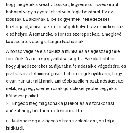
hogy megéljék a kreativitásukat, legyen szó művészetről,
hobbiról vagy a gyerekekkel való foglalkozásról. Ez az
időszak a Bakoknak a "belső gyermek" felfedezését
hozhatja el, amikor a kötelességek helyett az öröm kerül az
első helyre. A romantika is fontos szerepet kap, a meglévő
kapcsolatok pedig új lángra kaphatnak.
A hónap vége felé a fókusz a munka és az egészség felé
terelődik. A Jupiter jegyváltása segíti a Bakokat abban,
hogy új módszereket találjanak a feladataik elvégzésére, és
javítsák az életminőségüket. Lehetőségük nyílik arra, hogy
olyan munkát találjanak, ami több szellemi szabadságot ad
nekik, vagy egyszerűen csak gördülékenyebbé tegyék a
hétköznapjaikat.
Engedd meg magadnak a játékot és a szórakozást
anélkül, hogy bűntudatod lenne miatta.
Mutasd meg a világnak a kreatív oldaladat, ne félj a
kritikától.