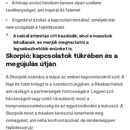
A hónap utolsó hetében keress olyan szellemi
tevékenységet, ami inspirál és felemel.
Engedd el azokat a kapcsolati mintákat, amelyek már
nem szolgálják a fejlődésedet.
A valódi intimitás ott kezdődik, ahol a maszkok
lehullanak, és merjük megmutatni a
legsebezhetőbb énünket is.
Skorpió: kapcsolatok tükrében és a
megújulás útján
A Skorpiók számára a május az emberi kapcsolatokról szól. A
Nap és több bolygó is a szemközti jegyben, a Bikában halad,
ami rávilágít a partnerségek fontosságára. Legyen szó
házasságról vagy üzleti társulásról, most a
kompromisszumkészség és az együttműködés a kulcsszó. A
Skorpiók most a másikon keresztül ismerhetik meg
önmagukat, ami néha konfrontációval, de mindenképpen
fejlődéssel jár.