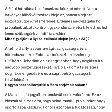
A Plútó hátrálása belső munkára késztet minket. Nem a
látványos külső változások ideje ez, hanem a rejtett
mozgatórugóink felismeréséé. Érdemes megvizsgálni, hol
próbálunk túlzott kontrollt gyakorolni az életünk felett, és hol
lenne szükségünk valódi átalakulásra.
Mire figyeljünk a Nyilas-telihold idején (május 23.)?
A telihold a Nyilasban rávilágít az igazságra és a
hitrendszerünkre. Ebben az időszakban érzelmileg
túlfűtöttek lehetünk, de ez segít abban, hogy meglássuk a
nagyobb összefüggéseket. Kiváló alkalom a felesleges
dogmák elengedésére és a saját belső igazságunk
felvállalására.
Hogyan használhatjuk ki a Mars erejét a Kosban?
A Mars a saját jegyében rendkívüli cselekvőerőt ad. Ez az
időszak alkalmas arra, hogy beindítsunk új projekteket, vagy
sportolásba kezdjünk. Fontos azonban a tudatosság, hogy