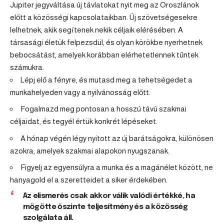
Jupiter jegyváltása új távlatokat nyit meg az Oroszlánok
előtt a közösségi kapcsolataikban. Új szövetségesekre
lelhetnek, akik segítenek nekik céljaik elérésében. A
társasági életük felpezsdül, és olyan körökbe nyerhetnek
bebocsátást, amelyek korábban elérhetetlennek tűntek
számukra.
Lépj elő a fényre, és mutasd meg a tehetségedet a
munkahelyeden vagy a nyilvánosság előtt.
Fogalmazd meg pontosan a hosszú távú szakmai
céljaidat, és tegyél értük konkrét lépéseket.
A hónap végén légy nyitott az új barátságokra, különösen
azokra, amelyek szakmai alapokon nyugszanak.
Figyelj az egyensúlyra a munka és a magánélet között, ne
hanyagold el a szeretteidet a siker érdekében.
Az elismerés csak akkor válik valódi értékké, ha
mögötte őszinte teljesítmény és a közösség
szolgálata áll.