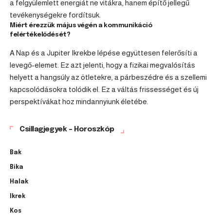
a felgyülemlett energiát ne vitákra, hanem építő jellegű
tevékenységekre fordítsuk.
Miért érezzük május végén a kommunikáció
felértékelődését?
A Nap és a Jupiter Ikrekbe lépése együttesen felerősíti a
levegő-elemet. Ez azt jelenti, hogy a fizikai megvalósítás
helyett a hangsúly az ötletekre, a párbeszédre és a szellemi
kapcsolódásokra tolódik el. Ez a váltás frissességet és új
perspektívákat hoz mindannyiunk életébe.
Csillagjegyek – Horoszkóp
Bak
Bika
Halak
Ikrek
Kos