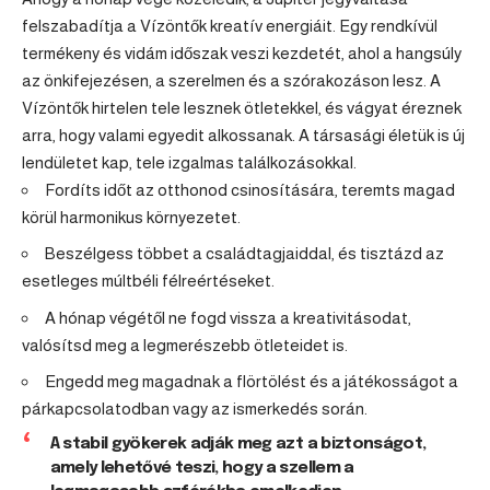
felszabadítja a Vízöntők kreatív energiáit. Egy rendkívül
termékeny és vidám időszak veszi kezdetét, ahol a hangsúly
az önkifejezésen, a szerelmen és a szórakozáson lesz. A
Vízöntők hirtelen tele lesznek ötletekkel, és vágyat éreznek
arra, hogy valami egyedit alkossanak. A társasági életük is új
lendületet kap, tele izgalmas találkozásokkal.
Fordíts időt az otthonod csinosítására, teremts magad
körül harmonikus környezetet.
Beszélgess többet a családtagjaiddal, és tisztázd az
esetleges múltbéli félreértéseket.
A hónap végétől ne fogd vissza a kreativitásodat,
valósítsd meg a legmerészebb ötleteidet is.
Engedd meg magadnak a flörtölést és a játékosságot a
párkapcsolatodban vagy az ismerkedés során.
A stabil gyökerek adják meg azt a biztonságot,
amely lehetővé teszi, hogy a szellem a