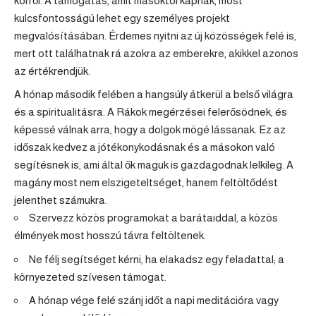
körről. A támogatás, amit másoktól kapnak, most
kulcsfontosságú lehet egy személyes projekt
megvalósításában. Érdemes nyitni az új közösségek felé is,
mert ott találhatnak rá azokra az emberekre, akikkel azonos
az értékrendjük.
A hónap második felében a hangsúly átkerül a belső világra
és a spiritualitásra. A Rákok megérzései felerősödnek, és
képessé válnak arra, hogy a dolgok mögé lássanak. Ez az
időszak kedvez a jótékonykodásnak és a másokon való
segítésnek is, ami által ők maguk is gazdagodnak lelkileg. A
magány most nem elszigeteltséget, hanem feltöltődést
jelenthet számukra.
Szervezz közös programokat a barátaiddal, a közös
élmények most hosszú távra feltöltenek.
Ne félj segítséget kérni, ha elakadsz egy feladattal; a
környezeted szívesen támogat.
A hónap vége felé szánj időt a napi meditációra vagy