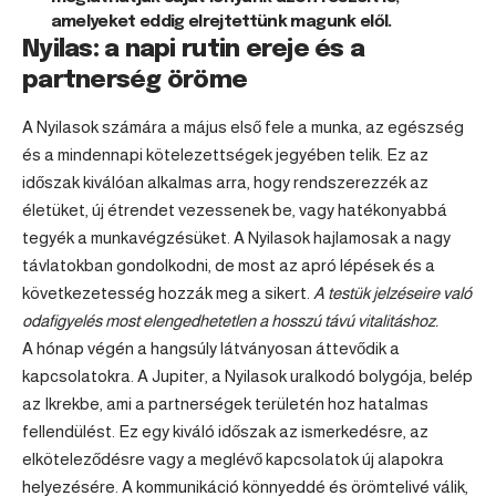
amelyeket eddig elrejtettünk magunk elől.
Nyilas: a napi rutin ereje és a
partnerség öröme
A Nyilasok számára a május első fele a munka, az egészség
és a mindennapi kötelezettségek jegyében telik. Ez az
időszak kiválóan alkalmas arra, hogy rendszerezzék az
életüket, új étrendet vezessenek be, vagy hatékonyabbá
tegyék a munkavégzésüket. A Nyilasok hajlamosak a nagy
távlatokban gondolkodni, de most az apró lépések és a
következetesség hozzák meg a sikert.
A testük jelzéseire való
odafigyelés most elengedhetetlen a hosszú távú vitalitáshoz.
A hónap végén a hangsúly látványosan áttevődik a
kapcsolatokra. A Jupiter, a Nyilasok uralkodó bolygója, belép
az Ikrekbe, ami a partnerségek területén hoz hatalmas
fellendülést. Ez egy kiváló időszak az ismerkedésre, az
elköteleződésre vagy a meglévő kapcsolatok új alapokra
helyezésére. A kommunikáció könnyeddé és örömtelivé válik,