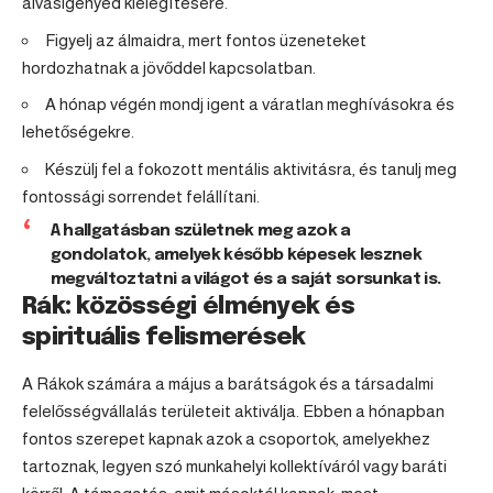
alvásigényed kielégítésére.
Figyelj az álmaidra, mert fontos üzeneteket
hordozhatnak a jövőddel kapcsolatban.
A hónap végén mondj igent a váratlan meghívásokra és
lehetőségekre.
Készülj fel a fokozott mentális aktivitásra, és tanulj meg
fontossági sorrendet felállítani.
A hallgatásban születnek meg azok a
gondolatok, amelyek később képesek lesznek
megváltoztatni a világot és a saját sorsunkat is.
Rák: közösségi élmények és
spirituális felismerések
A Rákok számára a május a barátságok és a társadalmi
felelősségvállalás területeit aktiválja. Ebben a hónapban
fontos szerepet kapnak azok a csoportok, amelyekhez
tartoznak, legyen szó munkahelyi kollektíváról vagy baráti