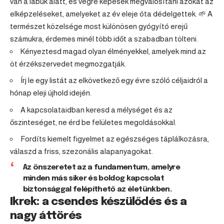
van a lábuk alatt, és végre képesek megvalósítani azokat az
elképzeléseket, amelyeket az év eleje óta dédelgettek. 🌱 A
természet közelsége most különösen gyógyító erejű
számukra, érdemes minél több időt a szabadban tölteni.
Kényeztesd magad olyan élményekkel, amelyek mind az
öt érzékszervedet megmozgatják.
Írj le egy listát az elkövetkező egy évre szóló céljaidról a
hónap eleji újhold idején.
A kapcsolataidban keresd a mélységet és az
őszinteséget, ne érd be felületes megoldásokkal.
Fordíts kiemelt figyelmet az egészséges táplálkozásra,
válaszd a friss, szezonális alapanyagokat.
Az önszeretet az a fundamentum, amelyre
minden más siker és boldog kapcsolat
biztonsággal felépíthető az életünkben.
Ikrek: a csendes készülődés és a
nagy áttörés