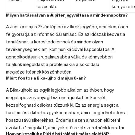
és család
környezete
Milyen hatással van a Jupiter jegyváltása a mindennapokra?
A Jupiter május 25-én lép be az Ikrek jegyébe, ami jelentősen
felgyorsítja az információáramlást. Ez az időszak kedvez a
tanulásnak, a kereskedelemnek és minden olyan
tevékenységnek, ami kommunikációval kapcsolatos. A
gondolkodásunk rugalmasabbá válik, és könnyebben
találunk megoldást a problémákra a sokoldalú
megközelítésnek köszönhetően.
Miért fontos a Bika-újhold május 8-án?
A Bika-újhold az egyik legjobb alkalom az évben, hogy
megalapozzuk anyagi biztonságunkat és konkrét,
kézzelfogható célokat tűzzünk ki. Ez az energia segít a
türelem és a kitartás gyakorlásában, ami elengedhetetlen a
hosszú távú sikerekhez. Érdemes ezen a napon elültetni
azokat a "magokat", amelyeket ősszel szeretnénk learatni.
Hogyan kezeljük a Plútó hátrálását május elejétől?