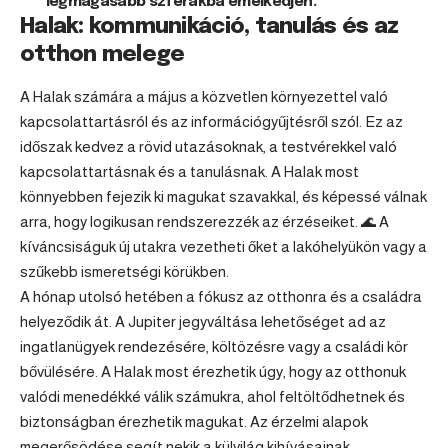
legmagasabb szférákba emelkedjen.
Halak: kommunikáció, tanulás és az
otthon melege
A
Halak
számára a május a közvetlen környezettel való
kapcsolattartásról és az információgyűjtésről szól. Ez az
időszak kedvez a rövid utazásoknak, a testvérekkel való
kapcsolattartásnak és a tanulásnak. A Halak most
könnyebben fejezik ki magukat szavakkal, és képessé válnak
arra, hogy logikusan rendszerezzék az érzéseiket. 🌊 A
kíváncsiságuk új utakra vezetheti őket a lakóhelyükön vagy a
szűkebb ismeretségi körükben.
A hónap utolsó hetében a fókusz az otthonra és a családra
helyeződik át. A Jupiter jegyváltása lehetőséget ad az
ingatlanügyek rendezésére, költözésre vagy a családi kör
bővülésére. A Halak most érezhetik úgy, hogy az otthonuk
valódi menedékké válik számukra, ahol feltöltődhetnek és
biztonságban érezhetik magukat. Az érzelmi alapok
megerősödése segít nekik a külvilág kihívásainak