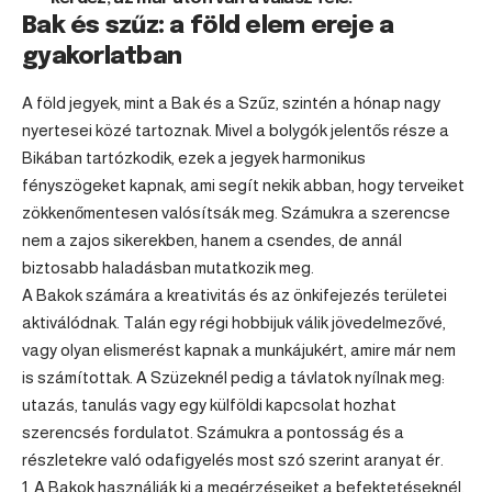
Bak és szűz: a föld elem ereje a
gyakorlatban
A
föld jegyek
, mint a
Bak
és a
Szűz
, szintén a hónap nagy
nyertesei közé tartoznak. Mivel a bolygók jelentős része a
Bikában tartózkodik, ezek a jegyek harmonikus
fényszögeket kapnak, ami segít nekik abban, hogy terveiket
zökkenőmentesen valósítsák meg. Számukra a szerencse
nem a zajos sikerekben, hanem a csendes, de annál
biztosabb haladásban mutatkozik meg.
A Bakok számára a kreativitás és az önkifejezés területei
aktiválódnak. Talán egy régi hobbijuk válik jövedelmezővé,
vagy olyan elismerést kapnak a munkájukért, amire már nem
is számítottak. A Szüzeknél pedig a távlatok nyílnak meg:
utazás, tanulás vagy egy külföldi kapcsolat hozhat
szerencsés fordulatot. Számukra a pontosság és a
részletekre való odafigyelés most szó szerint aranyat ér.
A Bakok használják ki a megérzéseiket a befektetéseknél.