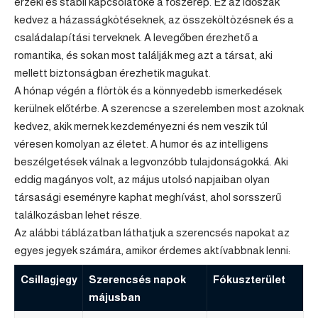
érzéki és stabil kapcsolatoké a főszerep. Ez az időszak
kedvez a házasságkötéseknek, az összeköltözésnek és a
családalapítási terveknek. A levegőben érezhető a
romantika, és sokan most találják meg azt a társat, aki
mellett biztonságban érezhetik magukat.
A hónap végén a flörtök és a könnyedebb ismerkedések
kerülnek előtérbe. A szerencse a szerelemben most azoknak
kedvez, akik mernek kezdeményezni és nem veszik túl
véresen komolyan az életet. A humor és az intelligens
beszélgetések válnak a legvonzóbb tulajdonságokká. Aki
eddig magányos volt, az május utolsó napjaiban olyan
társasági eseményre kaphat meghívást, ahol sorsszerű
találkozásban lehet része.
Az alábbi táblázatban láthatjuk a szerencsés napokat az
egyes jegyek számára, amikor érdemes aktívabbnak lenni:
Csillagjegy
Szerencsés napok
Fókuszterület
májusban