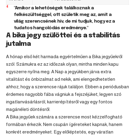
"Amikor a lehetőségek találkoznak a
felkészültséggel, ott születik meg az, amit a
világ szerencsének hív, de mi tudjuk, hogy ez a
tudatos hangolódás eredménye."
A bika jegy szülöttei és a stabilitás
jutalma
A hónap első két harmada egyértelműen a Bika jegyűekről
szól. Számukra ez az időszak olyan, mintha minden kapu
egyszerre nyílna meg. A Nap a jegyükben járva extra
vitalitást és önbizalmat ad nekik, ami elengedhetetlen
ahhoz, hogy a szerencse rájuk találjon. Ebben a periódusban
érdemes nagyobb fába vágniuk a fejszéjüket, legyen szó
ingatlanvásárlásról, karrierépítésről vagy egy fontos
magánéleti döntésről.
A Bika jegyűek számára a szerencse most kézzelfogható
formában érkezik. Nem csupán ígéreteket kapnak, hanem
konkrét eredményeket. Egy előléptetés, egy váratlan