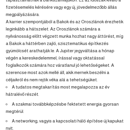
fizetésemelés kérésére vagy egy új, jövedelmezőbb állás
megpályázására.
A karrier szempontjából a Bakok és az Oroszlánok érezhetik
leginkább a hátszelet. Az Oroszlánok számára a
nyilvánosság előtt végzett munka hozhat nagy áttörést, míg
a Bakok a háttérben zajló, szisztematikus építkezés
gyümölcsét arathatják le. A Jupiter jegyváltása a hónap
végén a kereskedelemmel, írással vagy oktatással
foglalkozók számára hoz váratlanul jó lehetőségeket. A
szerencse most azok mellé áll, akik mernek beszélni a
céljaikról és nem rejtik véka alá a tehetségüket.
A tudatos megtakarítás most megalapozza az év
hátralévő részét.
A szakmai továbbképzésbe fektetett energia gyorsan
megtérül.
A networking, vagyis a kapcsolati háló építése új kapukat
nyit.