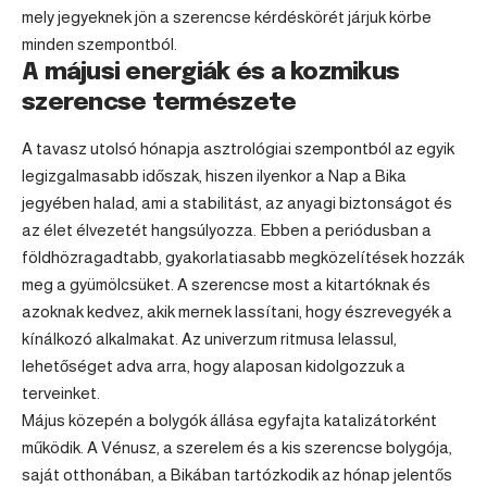
mely jegyeknek jön a szerencse kérdéskörét járjuk körbe
minden szempontból.
A májusi energiák és a kozmikus
szerencse természete
A tavasz utolsó hónapja asztrológiai szempontból az egyik
legizgalmasabb időszak, hiszen ilyenkor a Nap a
Bika
jegyében halad, ami a stabilitást, az anyagi biztonságot és
az élet élvezetét hangsúlyozza. Ebben a periódusban a
földhözragadtabb, gyakorlatiasabb megközelítések hozzák
meg a gyümölcsüket. A szerencse most a kitartóknak és
azoknak kedvez, akik mernek lassítani, hogy észrevegyék a
kínálkozó alkalmakat. Az univerzum ritmusa lelassul,
lehetőséget adva arra, hogy alaposan kidolgozzuk a
terveinket.
Május közepén a bolygók állása egyfajta katalizátorként
működik. A Vénusz, a szerelem és a kis szerencse bolygója,
saját otthonában, a Bikában tartózkodik az hónap jelentős