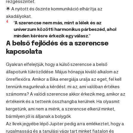
rezgésszintet.
🌟 A nyitott és őszinte kommunikáció elhárítja az
akadályokat.
"A szerencse nem más, mint a lélek és az
univerzum közötti harmonikus párbeszéd, ahol
minden kérésre érkezik egy válasz."
A belső fejlődés és a szerencse
kapcsolata
Gyakran elfelejtjük, hogy a külső szerencse a belső
állapotunk tükröződése. Május hónapja kiváló alkalom az
önreflexióra. Amikor a Bika energiája uralja az eget, fel kell
tennünk magunknak a kérdést: mi az, ami valóban értékes
számomra? A valódi szerencse akkor érkezik meg, amikor az
értékeink és a tetteink összhangba kerülnek. Ha olyasmit
kergetünk, ami nem a miénk, a szerencse elkerül minket,
bármilyen jól is álljanak a bolygók.
Az Ikrek jegyébe lépő Jupiter pedig arra emlékeztet, hogy a
rugalmasság és a tanulási vágy tart minket fiatalon és