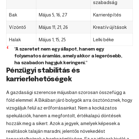
szabadság
Bak
Május 5, 16, 27
Karrierépítés
Vízöntő
Május 11, 21, 26
Kreatív újítások
Halak
Május 1, 15, 25
Lelki béke
"A szeretet nem egy állapot, hanem egy
folyamatos áramlás, amely akkor a legerősebb,
ha szabadon hagyjuk keringeni."
Pénzügyi stabilitás és
karrierlehetőségek
A gazdasági szerencse májusban szorosan összefügg a
föld elemmel. A Bikában járó bolygók arra ösztönöznek, hogy
vizsgáljuk felül az erőforrásainkat. Nem a kockázatos
spekulációk, hanem a megfontolt, értékalapú döntések
hozzák meg a sikert. Azok a jegyek, amelyek képesek a
realitások talaján maradni, jelentős növekedést
tapasztalhatnak a bankszámlájukon. Ez az időszak kiváló a