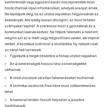
konferenciák vagy egyszerű baráti összejövetelek most
hordozhatnak olyan információkat, amelyek aranyat érnek.
Ne lepődjünk meg, ha az utolsó napokban felgyorsulnak az
események. Ami addig lassan döcögött, az most hirtelen
szárnyakat kaphat. A szerencse most a gyorsaknak és a
kommunikatívaknak kedvez. Ne féljünk felemelni a telefont,
megírni azt az e-mailt vagy megszólítani valakit, aki inspirál
minket. A kozmikus szél most a vitorlánkba fúj, nekünk csak
az irányt kell tartanunk.
Figyeljünk a megérzéseinkre a hónap utolsó napjaiban.
Az új ismeretségek hosszú távú szövetségekké
válhatnak.
A rövid utazások váratlan felismeréseket hozhatnak.
A technikai eszközök frissítése most zökkenőmentes
lehet.
A humorral minden feszült helyzetet a javunkra
fordíthatunk.