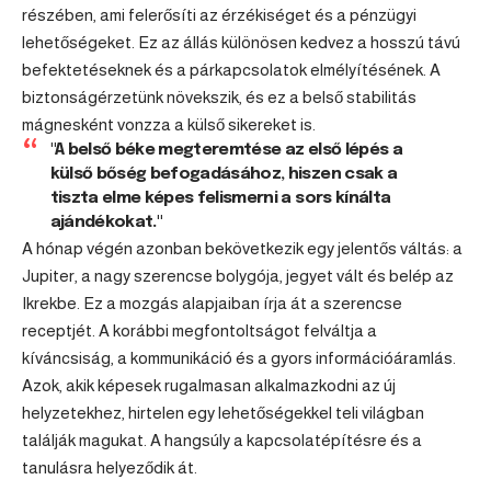
részében, ami felerősíti az érzékiséget és a pénzügyi
lehetőségeket. Ez az állás különösen kedvez a hosszú távú
befektetéseknek és a párkapcsolatok elmélyítésének. A
biztonságérzetünk növekszik, és ez a belső stabilitás
mágnesként vonzza a külső sikereket is.
"A belső béke megteremtése az első lépés a
külső bőség befogadásához, hiszen csak a
tiszta elme képes felismerni a sors kínálta
ajándékokat."
A hónap végén azonban bekövetkezik egy jelentős váltás: a
Jupiter, a nagy szerencse bolygója, jegyet vált és belép az
Ikrekbe. Ez a mozgás alapjaiban írja át a szerencse
receptjét. A korábbi megfontoltságot felváltja a
kíváncsiság, a kommunikáció és a gyors információáramlás.
Azok, akik képesek rugalmasan alkalmazkodni az új
helyzetekhez, hirtelen egy lehetőségekkel teli világban
találják magukat. A hangsúly a kapcsolatépítésre és a
tanulásra helyeződik át.