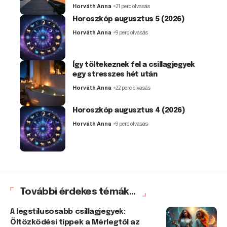
Horváth Anna
21 perc olvasás
Horoszkóp augusztus 5 (2026)
Horváth Anna
9 perc olvasás
Így töltekeznek fel a csillagjegyek
egy stresszes hét után
Horváth Anna
22 perc olvasás
Horoszkóp augusztus 4 (2026)
Horváth Anna
9 perc olvasás
További érdekes témák...
A legstílusosabb csillagjegyek:
Öltözködési tippek a Mérlegtől az