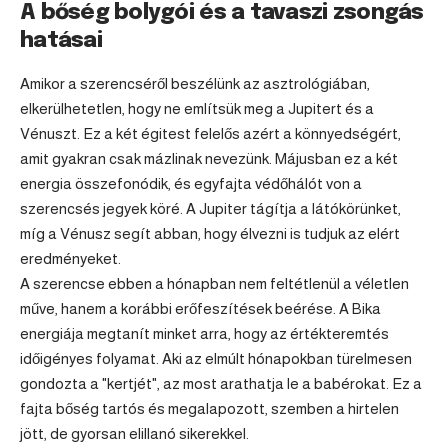
A bőség bolygói és a tavaszi zsongás
hatásai
Amikor a szerencséről beszélünk az asztrológiában,
elkerülhetetlen, hogy ne említsük meg a Jupitert és a
Vénuszt. Ez a két égitest felelős azért a könnyedségért,
amit gyakran csak mázlinak nevezünk. Májusban ez a két
energia összefonódik, és egyfajta védőhálót von a
szerencsés jegyek köré. A Jupiter tágítja a látókörünket,
míg a Vénusz segít abban, hogy élvezni is tudjuk az elért
eredményeket.
A szerencse ebben a hónapban nem feltétlenül a véletlen
műve, hanem a korábbi erőfeszítések beérése. A Bika
energiája megtanít minket arra, hogy az értékteremtés
időigényes folyamat. Aki az elmúlt hónapokban türelmesen
gondozta a "kertjét", az most arathatja le a babérokat. Ez a
fajta bőség tartós és megalapozott, szemben a hirtelen
jött, de gyorsan elillanó sikerekkel.