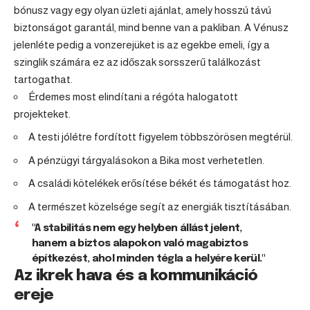
bónusz vagy egy olyan üzleti ajánlat, amely hosszú távú
biztonságot garantál, mind benne van a pakliban. A Vénusz
jelenléte pedig a vonzerejüket is az egekbe emeli, így a
szinglik számára ez az időszak sorsszerű találkozást
tartogathat.
Érdemes most elindítani a régóta halogatott
projekteket.
A testi jólétre fordított figyelem többszörösen megtérül.
A pénzügyi tárgyalásokon a Bika most verhetetlen.
A családi kötelékek erősítése békét és támogatást hoz.
A természet közelsége segít az energiák tisztításában.
"A stabilitás nem egy helyben állást jelent,
hanem a biztos alapokon való magabiztos
építkezést, ahol minden tégla a helyére kerül."
Az ikrek hava és a kommunikáció
ereje