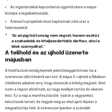
Az ingatlanokkal kapcsolatos ügyintézésre a május
közepe a legalkalmasabb.
A kreatív projektek most kaphatnak zöld utat a
felettesektől.
"Az anyagi biztonság nem végcél, hanem eszköz
a szabadabb és kiteljesedettebb élethez, ahol a
lélek szárnyalhat."
A telihold és az újhold üzenete
májusban
A holdfázisok mindig kiemelt jelentőséggel bírnak, ha a
szerencse időzítéséről van szó. A május 8-i újhold a Bikában
tökéletes alkalom arra, hogy elvessük a bőség magvait. Amit
ezen a napon elindítunk, az nagy eséllyel tartós és sikeres
lesz. Ez a nap a manifesztációé: írjuk le a vágyainkat,
készítsünk tervet, és tegyük meg az első apró lépést a
megvalósítás felé. A szerencse ilyenkor a szándék