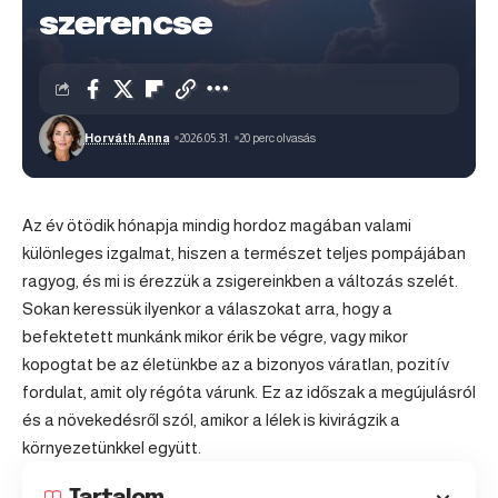
szerencse
Horváth Anna
2026.05.31.
20 perc olvasás
Az év ötödik hónapja mindig hordoz magában valami
különleges izgalmat, hiszen a természet teljes pompájában
ragyog, és mi is érezzük a zsigereinkben a változás szelét.
Sokan keressük ilyenkor a válaszokat arra, hogy a
befektetett munkánk mikor érik be végre, vagy mikor
kopogtat be az életünkbe az a bizonyos váratlan, pozitív
fordulat, amit oly régóta várunk. Ez az időszak a megújulásról
és a növekedésről szól, amikor a lélek is kivirágzik a
környezetünkkel együtt.
Tartalom