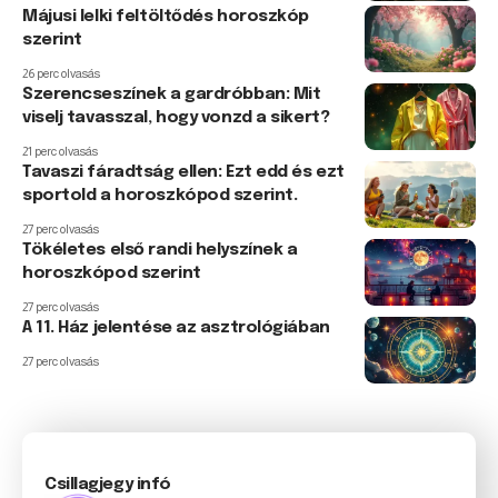
Májusi lelki feltöltődés horoszkóp
szerint
26 perc olvasás
Szerencseszínek a gardróbban: Mit
viselj tavasszal, hogy vonzd a sikert?
21 perc olvasás
Tavaszi fáradtság ellen: Ezt edd és ezt
sportold a horoszkópod szerint.
27 perc olvasás
Tökéletes első randi helyszínek a
horoszkópod szerint
27 perc olvasás
A 11. Ház jelentése az asztrológiában
27 perc olvasás
Csillagjegy infó