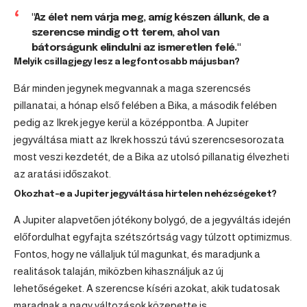
"Az élet nem várja meg, amíg készen állunk, de a
szerencse mindig ott terem, ahol van
bátorságunk elindulni az ismeretlen felé."
Melyik csillagjegy lesz a legfontosabb májusban?
Bár minden jegynek megvannak a maga szerencsés
pillanatai, a hónap első felében a Bika, a második felében
pedig az Ikrek jegye kerül a középpontba. A Jupiter
jegyváltása miatt az Ikrek hosszú távú szerencsesorozata
most veszi kezdetét, de a Bika az utolsó pillanatig élvezheti
az aratási időszakot.
Okozhat-e a Jupiter jegyváltása hirtelen nehézségeket?
A Jupiter alapvetően jótékony bolygó, de a jegyváltás idején
előfordulhat egyfajta szétszórtság vagy túlzott optimizmus.
Fontos, hogy ne vállaljuk túl magunkat, és maradjunk a
realitások talaján, miközben kihasználjuk az új
lehetőségeket. A szerencse kíséri azokat, akik tudatosak
maradnak a nagy változások közepette is.