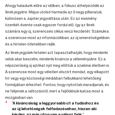
Ahogy haladunk előre az időben, a fókusz áthelyeződik az
Ikrek
jegyére. Május utolsó harmada az ő nagy pillanatuk,
különösen a Jupiter jegyváltása után. Ez az esemény
tizenkét évente csak egyszer fordul elő, így az Ikrek
számára egy új, szerencsés ciklus veszi kezdetét. Számukra
a szerencse most az információkban, az új ismeretségekben
és a hirtelen ötletekben rejlik.
Az Ikrek jegyűek hirtelen azt tapasztalhatják, hogy mindenki
velük akar beszélni, mindenki kíváncsi a véleményükre. Ez a
népszerűség új ajtókat nyit meg előttük a szakmai életben is.
A szerencse most egy véletlen elszórt mondat, egy elkapott
hír vagy egy közösségi médiában felbukkanó lehetőség
formájában érkezhet. Fontos, hogy nyitottak maradjanak, és
ne féljenek a változástól, mert a fejlődésük kulcsa most a
mozgásban van.
"A kíváncsiság a leggyorsabb út a tudáshoz és
az új lehetőségek felfedezéséhez, hiszen aki
kérdez, az már úton van a válasz felé."