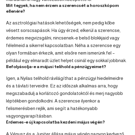
Mit tegyek, ha nem érzem a szerencsét a horoszkópom
ellenére?
Az asztrológiai hatások lehetőségek, nem pedig kőbe
vésett sorscsapások. Ha úgy érzed, elkerül a szerencse,
érdemes megvizsgálni, nincsenek-e belső blokkjaid vagy
félelmeid a sikerrel kapcsolatban. Néha a szerencse egy
olyan formában érkezik, amit elsőre nem ismerünk fel –
például egy elmaradt üzlet helyet csinál egy sokkal jobbnak.
Befolyásolja-e a májusi telihold a pénzügyeimet?
Igen, a Nyilas telihold rávilágíthat a pénzügyi hiedelmeidre
és a távlati terveidre. Ez az időszak alkalmas arra, hogy
megszabadulj a korlátozó gondolatoktól és merj nagyobb
léptékben gondolkodni. A szerencse ilyenkor a
felismerésben rejlik, ami segít a hatékonyabb
vagyongyarapításban.
Érdemes-e új kapcsolatba kezdeni május végén?
A Vénusz és a Jupiter állása május végén nagyon kedvező