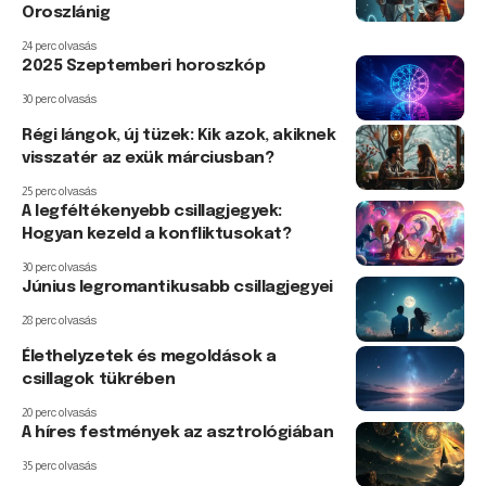
Oroszlánig
24 perc olvasás
2025 Szeptemberi horoszkóp
30 perc olvasás
Régi lángok, új tüzek: Kik azok, akiknek
visszatér az exük márciusban?
25 perc olvasás
A legféltékenyebb csillagjegyek:
Hogyan kezeld a konfliktusokat?
30 perc olvasás
Június legromantikusabb csillagjegyei
28 perc olvasás
Élethelyzetek és megoldások a
csillagok tükrében
20 perc olvasás
A híres festmények az asztrológiában
35 perc olvasás