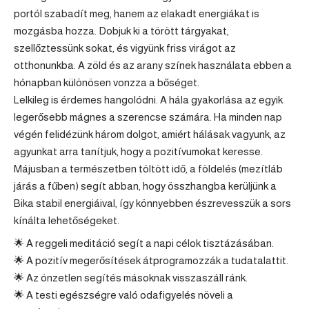
portól szabadít meg, hanem az elakadt energiákat is
mozgásba hozza. Dobjuk ki a törött tárgyakat,
szellőztessünk sokat, és vigyünk friss virágot az
otthonunkba. A zöld és az arany színek használata ebben a
hónapban különösen vonzza a bőséget.
Lelkileg is érdemes hangolódni. A hála gyakorlása az egyik
legerősebb mágnes a szerencse számára. Ha minden nap
végén felidézünk három dolgot, amiért hálásak vagyunk, az
agyunkat arra tanítjuk, hogy a pozitívumokat keresse.
Májusban a természetben töltött idő, a földelés (mezítláb
járás a fűben) segít abban, hogy összhangba kerüljünk a
Bika stabil energiáival, így könnyebben észrevesszük a sors
kínálta lehetőségeket.
🌟 A reggeli meditáció segít a napi célok tisztázásában.
🌟 A pozitív megerősítések átprogramozzák a tudatalattit.
🌟 Az önzetlen segítés másoknak visszaszáll ránk.
🌟 A testi egészségre való odafigyelés növeli a