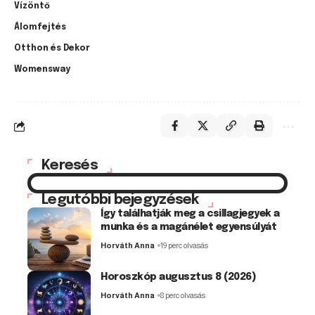
Vízöntő
Álomfejtés
Otthon és Dekor
Womensway
Keresés
Legutóbbi bejegyzések
Így találhatják meg a csillagjegyek a
munka és a magánélet egyensúlyát
Horváth Anna
19 perc olvasás
Horoszkóp augusztus 8 (2026)
Horváth Anna
8 perc olvasás