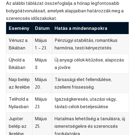
Az alábbi táblázat összefoglalja a hónap legfontosabb
bolygóátvonulásait, amelyek alapjaiban határozzák meg a
szerencsés időszakokat:
Esemény
Dátum
Hatás a mindennapokra
Vénusz a
Május
Pénzügyi stabilitás, romantikus
Bikában
1. – 23.
harmónia, testi kényeztetés.
Újhold a
Május
Új anyagi célok kitűzése, alapozás
Bikában
8.
a jövőre.
Nap belép
Május
Társasági élet fellendülése,
az Ikrekbe
20.
szellemi frissesség.
Telihold a
Május
Igazságkeresés, utazási vágy,
Nyilasban
23.
távlati célok beteljesülése.
Jupiter
Május
Hatalmas lehetőség a tanulásra, új
belép az
25.
ismeretségekre és szerencsés
Ikrekbe
fordulatokra.