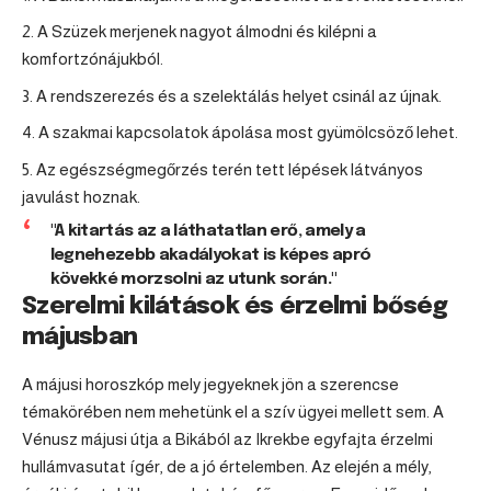
A Szüzek merjenek nagyot álmodni és kilépni a
komfortzónájukból.
A rendszerezés és a szelektálás helyet csinál az újnak.
A szakmai kapcsolatok ápolása most gyümölcsöző lehet.
Az egészségmegőrzés terén tett lépések látványos
javulást hoznak.
"A kitartás az a láthatatlan erő, amely a
legnehezebb akadályokat is képes apró
kövekké morzsolni az utunk során."
Szerelmi kilátások és érzelmi bőség
májusban
A májusi horoszkóp mely jegyeknek jön a szerencse
témakörében nem mehetünk el a szív ügyei mellett sem. A
Vénusz májusi útja a Bikából az Ikrekbe egyfajta érzelmi
hullámvasutat ígér, de a jó értelemben. Az elején a mély,