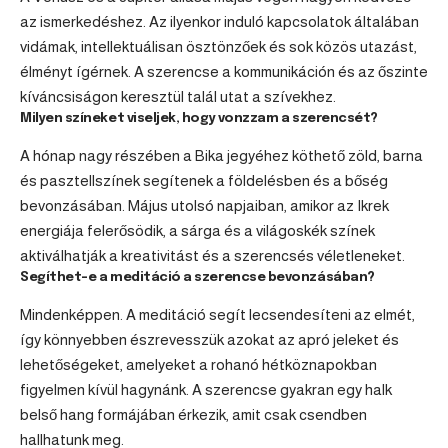
az ismerkedéshez. Az ilyenkor induló kapcsolatok általában
vidámak, intellektuálisan ösztönzőek és sok közös utazást,
élményt ígérnek. A szerencse a kommunikáción és az őszinte
kíváncsiságon keresztül talál utat a szívekhez.
Milyen színeket viseljek, hogy vonzzam a szerencsét?
A hónap nagy részében a Bika jegyéhez köthető zöld, barna
és pasztellszínek segítenek a földelésben és a bőség
bevonzásában. Május utolsó napjaiban, amikor az Ikrek
energiája felerősödik, a sárga és a világoskék színek
aktiválhatják a kreativitást és a szerencsés véletleneket.
Segíthet-e a meditáció a szerencse bevonzásában?
Mindenképpen. A meditáció segít lecsendesíteni az elmét,
így könnyebben észrevesszük azokat az apró jeleket és
lehetőségeket, amelyeket a rohanó hétköznapokban
figyelmen kívül hagynánk. A szerencse gyakran egy halk
belső hang formájában érkezik, amit csak csendben
hallhatunk meg.