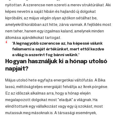
nyitottan. A szerencse nem szereti a merev struktúrákat. Aki
képes nevetni a saját hibáin és hajlandó új dolgokat
kipróbálni, az május végén olyan ajtókon sétálhat be,
amelyekről korábban azt hitte, zárva vannak. A fejlődés most
nem teher, hanem egy izgalmas kaland, amelynek minden
állomása ajándékokat tartogat.
"A legnagyobb szerencse az, ha képessé válunk
felismerni a saját értékünket, mert ettől kezdve
a világ is aszerint fog bánni velünk."
Hogyan használjuk ki a hónap utolsó
napjait?
Május utolsó hete egyfajta energetikai váltófutás. A Bika
lassú, méltóságteljes energiáját felváltja az Ikrek pörgése.
Ez az időszak alkalmas arra, hogy a hónap elején
megalapozott dolgokat most "eladjuk" a világnak. Ha
elindítottunk egy vállalkozást vagy egy új szokást, most
mutassuk meg másoknak is. A társasági események,