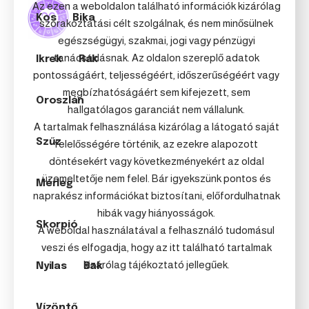
Az ezen a weboldalon található információk kizárólag
Kos
Bika
szórakoztatási célt szolgálnak, és nem minősülnek
egészségügyi, szakmai, jogi vagy pénzügyi
tanácsadásnak. Az oldalon szereplő adatok
Ikrek
Rák
pontosságáért, teljességéért, időszerűségéért vagy
megbízhatóságáért sem kifejezett, sem
Oroszlán
hallgatólagos garanciát nem vállalunk.
A tartalmak felhasználása kizárólag a látogató saját
Szűz
felelősségére történik, az ezekre alapozott
döntésekért vagy következményekért az oldal
üzemeltetője nem felel. Bár igyekszünk pontos és
Mérleg
naprakész információkat biztosítani, előfordulhatnak
hibák vagy hiányosságok.
Skorpió
A weboldal használatával a felhasználó tudomásul
veszi és elfogadja, hogy az itt található tartalmak
kizárólag tájékoztató jellegűek.
Nyilas
Bak
Vízöntő