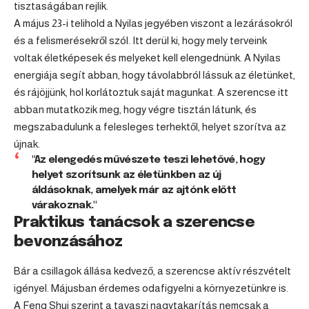
tisztaságában rejlik.
A május 23-i telihold a Nyilas jegyében viszont a lezárásokról
és a felismerésekről szól. Itt derül ki, hogy mely terveink
voltak életképesek és melyeket kell elengednünk. A Nyilas
energiája segít abban, hogy távolabbról lássuk az életünket,
és rájöjjünk, hol korlátoztuk saját magunkat. A szerencse itt
abban mutatkozik meg, hogy végre tisztán látunk, és
megszabadulunk a felesleges terhektől, helyet szorítva az
újnak.
"Az elengedés művészete teszi lehetővé, hogy
helyet szorítsunk az életünkben az új
áldásoknak, amelyek már az ajtónk előtt
várakoznak."
Praktikus tanácsok a szerencse
bevonzásához
Bár a csillagok állása kedvező, a szerencse aktív részvételt
igényel. Májusban érdemes odafigyelni a környezetünkre is.
A Feng Shui szerint a tavaszi nagytakarítás nemcsak a