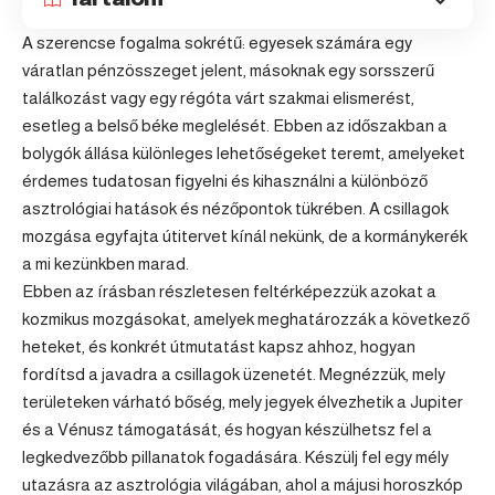
A szerencse fogalma sokrétű: egyesek számára egy
váratlan pénzösszeget jelent, másoknak egy sorsszerű
találkozást vagy egy régóta várt szakmai elismerést,
esetleg a belső béke meglelését. Ebben az időszakban a
bolygók állása különleges lehetőségeket teremt, amelyeket
érdemes tudatosan figyelni és kihasználni a különböző
asztrológiai hatások és nézőpontok tükrében. A csillagok
mozgása egyfajta útitervet kínál nekünk, de a kormánykerék
a mi kezünkben marad.
Ebben az írásban részletesen feltérképezzük azokat a
kozmikus mozgásokat, amelyek meghatározzák a következő
heteket, és konkrét útmutatást kapsz ahhoz, hogyan
fordítsd a javadra a csillagok üzenetét. Megnézzük, mely
területeken várható bőség, mely jegyek élvezhetik a Jupiter
és a Vénusz támogatását, és hogyan készülhetsz fel a
legkedvezőbb pillanatok fogadására. Készülj fel egy mély
utazásra az asztrológia világában, ahol a májusi
horoszkóp