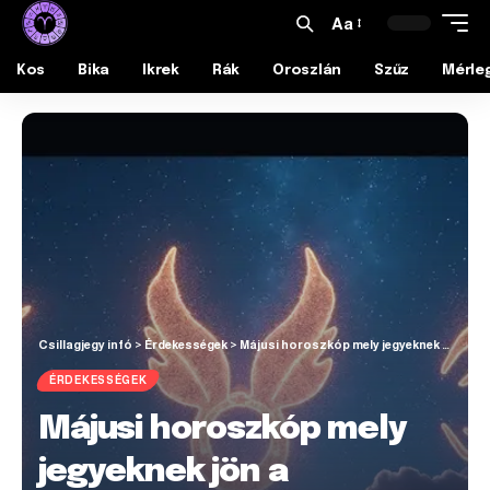
Aa
Kos
Bika
Ikrek
Rák
Oroszlán
Szűz
Mérle
Csillagjegy infó
>
Érdekességek
>
Májusi horoszkóp mely jegyeknek jön a szerencse
ÉRDEKESSÉGEK
Májusi horoszkóp mely
jegyeknek jön a