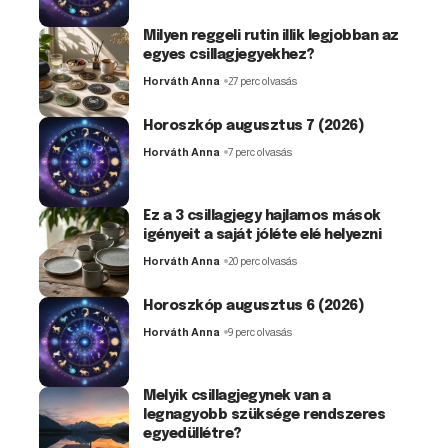
Milyen reggeli rutin illik legjobban az
egyes csillagjegyekhez?
Horváth Anna
27 perc olvasás
Horoszkóp augusztus 7 (2026)
Horváth Anna
7 perc olvasás
Ez a 3 csillagjegy hajlamos mások
igényeit a saját jóléte elé helyezni
Horváth Anna
20 perc olvasás
Horoszkóp augusztus 6 (2026)
Horváth Anna
9 perc olvasás
Melyik csillagjegynek van a
legnagyobb szüksége rendszeres
egyedüllétre?