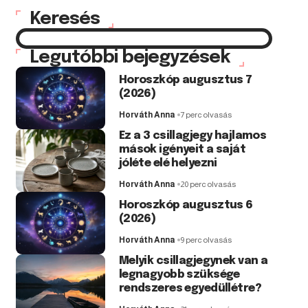
Keresés
Legutóbbi bejegyzések
Horoszkóp augusztus 7
(2026)
Horváth Anna
7 perc olvasás
Ez a 3 csillagjegy hajlamos
mások igényeit a saját
jóléte elé helyezni
Horváth Anna
20 perc olvasás
Horoszkóp augusztus 6
(2026)
Horváth Anna
9 perc olvasás
Melyik csillagjegynek van a
legnagyobb szüksége
rendszeres egyedüllétre?