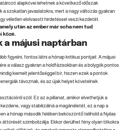
tározó alapkövei lehetnek a következő időszak
k a szokatlan javaslatokra, mert a nagy változás gyakran
y véletlen elolvasott hirdetéssel veszi kezdetét.
 amely után az ember már soha nem tud
i közé.
 a májusi naptárban
 figyelni, fontos látni a hónap kritikus pontjait. A májusi
ére a válasz gyakran a holdfázisokban és a bolygók pontos
 mindig kiemelt jelentőséggel bír, hiszen ezek a pontok
 energiák távoznak, és az újak helyet követelnek
sztációról szól. Ez az a pillanat, amikor elvethetjük a
 kezdene, vagy stabilizálná a magánéletét, ez a nap a
ben a hónap második felében beköszöntő telihold a
Nyilas
áttörését szimbolizálja. Ekkor derülhet fény olyan titkokra