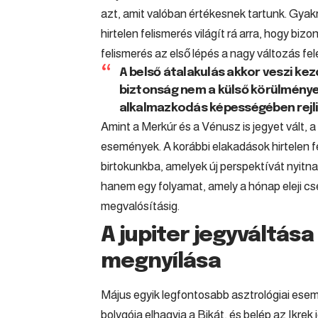
azt, amit valóban értékesnek tartunk. Gyakr
hirtelen felismerés világít rá arra, hogy bi
felismerés az első lépés a nagy változás fel
A belső átalakulás akkor veszi kezd
biztonság nem a külső körülmény
alkalmazkodás képességében rejli
Amint a Merkúr és a Vénusz is jegyet vált, 
események. A korábbi elakadások hirtelen fe
birtokunkba, amelyek új perspektívát nyitna
hanem egy folyamat, amely a hónap eleji cs
megvalósításig.
A jupiter jegyváltása
megnyílása
Május egyik legfontosabb asztrológiai esem
bolygója elhagyja a Bikát, és belép az Ikrek