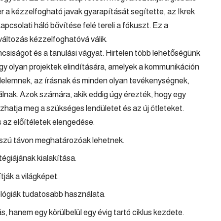
er a kézzelfogható javak gyarapítását segítette, az Ikrek
apcsolati háló bővítése felé tereli a fókuszt. Ez a
áltozás kézzelfoghatóvá válik.
áncsiságot és a tanulási vágyat. Hirtelen több lehetőségünk
gy olyan projektek elindítására, amelyek a kommunikáción
delemnek, az írásnak és minden olyan tevékenységnek,
álnak. Azok számára, akik eddig úgy érezték, hogy egy
hatja meg a szükséges lendületet és az új ötleteket.
s az előítéletek elengedése.
sszú távon meghatározóak lehetnek.
tégiájának kialakítása.
ják a világképet.
nológiák tudatosabb használata.
s, hanem egy körülbelül egy évig tartó ciklus kezdete.