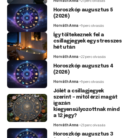
Horváth Anna
21 perc olvasás
Horoszkóp augusztus 5
(2026)
Horváth Anna
9 perc olvasás
Így töltekeznek fel a
csillagjegyek egy stresszes
hét után
Horváth Anna
22 perc olvasás
Horoszkóp augusztus 4
(2026)
Horváth Anna
9 perc olvasás
Jólét a csillagjegyek
szerint – mitől érzi magát
igazán
kiegyensúlyozottnak mind
a 12 jegy?
Horváth Anna
23 perc olvasás
Horoszkóp augusztus 3