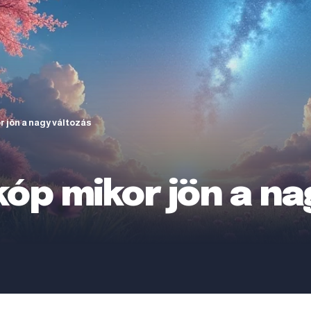
 jön a nagy változás
óp mikor jön a na