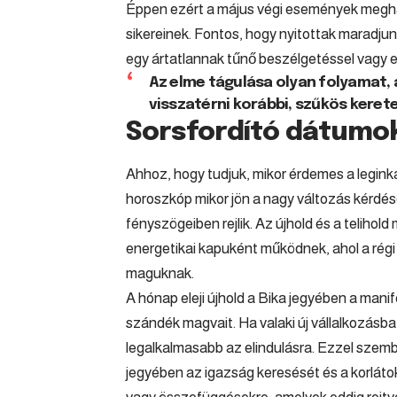
Éppen ezért a május végi események megha
sikereinek. Fontos, hogy nyitottak maradjun
egy ártatlannak tűnő beszélgetéssel vagy eg
Az elme tágulása olyan folyamat,
visszatérni korábbi, szűkös kerete
Sorsfordító dátumok
Ahhoz, hogy tudjuk, mikor érdemes a leginkább
horoszkóp mikor jön a nagy változás kérdés
fényszögeiben rejlik. Az újhold és a telihold
energetikai kapuként működnek, ahol a régi
maguknak.
A hónap eleji újhold a Bika jegyében a manife
szándék magvait. Ha valaki új vállalkozásba
legalkalmasabb az elindulásra. Ezzel szem
jegyében az igazság keresését és a korlátok 