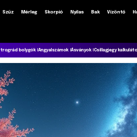
Szűz
Mérleg
Skorpió
Nyilas
Bak
Vízöntő
H
trográd bolygók
Angyalszámok
Ásványok
Csillagjegy kalkulát