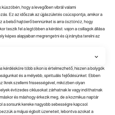
 küszöbén, hogy a levegőben vibrál valami
ás. Ez az időszak az újjászületés csúcspontja, amikor a
 ez a belső hajtóerő bennünket is arra ösztönöz, hogy
kor teszik fel a legtöbben a kérdést: vajon a csillagok állása
ely képes alapjaiban megrengetni és új irányba terelni az
ás kérdésköre több síkon is értelmezhető, hiszen a bolygók
nságunkat és a mélyebb, spirituális fejlődésünket. Ebben
 az
Ikrek
szellemi frissességével, miközben olyan
elyek évtizedes ciklusokat zárhatnak le vagy indíthatnak
a máskor és máshogy érkezik meg, de a kozmikus naptár
ol a sorsunk kereke nagyobb sebességre kapcsol.
ezzük a májusi égbolt üzeneteit, lebontva azokat a