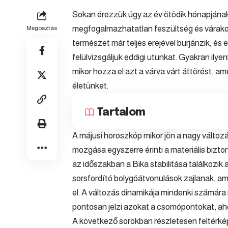
Sokan érezzük úgy az év ötödik hónapjának
megfogalmazhatatlan feszültség és várakoz
Megosztás
természet már teljes erejével burjánzik, és
felülvizsgáljuk eddigi utunkat. Gyakran ilyen
mikor hozza el azt a várva várt áttörést, am
életünket.
Tartalom
A májusi
horoszkóp
mikor jön a nagy változ
mozgása egyszerre érinti a materiális bizto
az időszakban a
Bika
stabilitása találkozik
sorsfordító bolygóátvonulások zajlanak, am
el. A változás dinamikája mindenki számár
pontosan jelzi azokat a csomópontokat, ah
A következő sorokban részletesen feltérkép