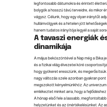
legfontosabb dátumokra és érintett élette
bolygók a hosszú távú terveidre, és mikor é
vágysz. Célunk, hogy egy olyan iránytűt adj
hullámvölgyek és a hirtelen jött lehetőség
hanem tudatos irányítója legyél a saját sor
A tavaszi energiák é
dinamikája
A május beköszöntével a Nap még a Bika je
és a fizikai világ élvezetei köré csoportosít
hogy gyökeret eresszünk, és megerősítsük 
nagy változás szele azonban gyakran pont 
megszokott kényelmünkhöz. Az univerzum i
emlékeztet minket arra, hogy a fejlődéshe
A hónap első fele a lassabb, megfontoltabb
helyzetünket és az önértékelésünket. Az as