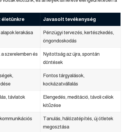
 voltak előttünk, és amelyek ismerete elengedhetetlen a
 életünkre
Javasolt tevékenység
j alapok lerakása
Pénzügyi tervezés, kertészkedés,
öngondoskodás
k a szerelemben és
Nyitottság az újra, spontán
döntések
ségek,
Fontos tárgyalások,
edése
kockázatvállalás
ás, távlatok
Elengedés, meditáció, távoli célok
kitűzése
, kommunikációs
Tanulás, hálózatépítés, új ötletek
megosztása