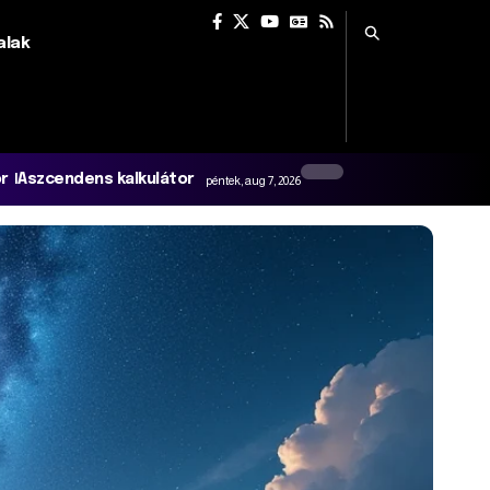
alak
or
Aszcendens kalkulátor
péntek, aug 7, 2026