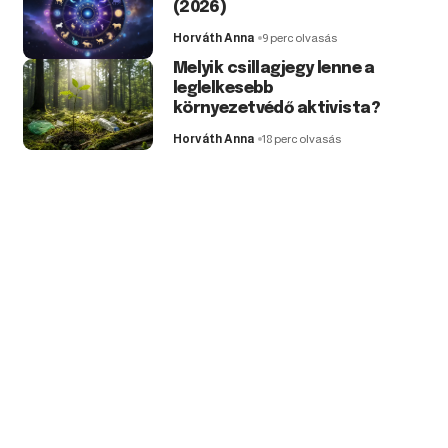
(2026)
Horváth Anna
9 perc olvasás
Melyik csillagjegy lenne a
leglelkesebb
környezetvédő aktivista?
Horváth Anna
18 perc olvasás