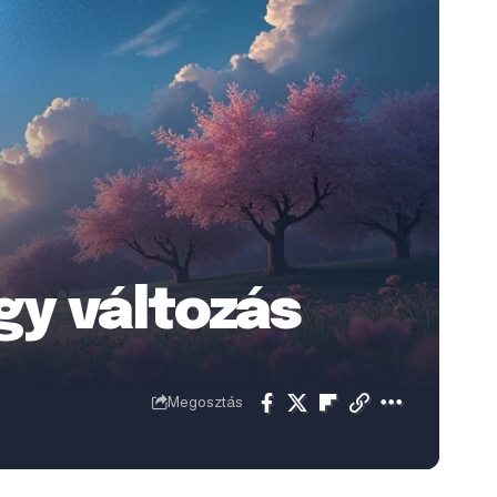
gy változás
Megosztás