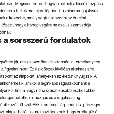
rületekre. Megismerheted, hogyan hatnak a lassú mozgású
rdemes a tettek mezejére lépned, ha valódi megújulásra
unk a kezedbe, amely segít eligazodni az érzelmi
ek között, hogy a hónap végére ne csak elszenvedője,
sodnak.
s a sorsszerű fordulatok
gyében jár, ami alapvetően a biztonság, a termékenység
ja a figyelmünket. Ez az időszak kiválóan alkalmas arra,
azokat az alapokat, amelyeken az életünk nyugszik. A
akkor érkezik, amikor a leginkább ragaszkodnánk a
lyenkor finom, vagy néha drasztikusabb eszközökkel
z elengedhetetlen a mozgás és a rugalmasság.
 építkezésről szól. Ekkor érdemes átgondolni a pénzügyi
ztrológiai hatások arra ösztönöznek, hogy értékeljük át