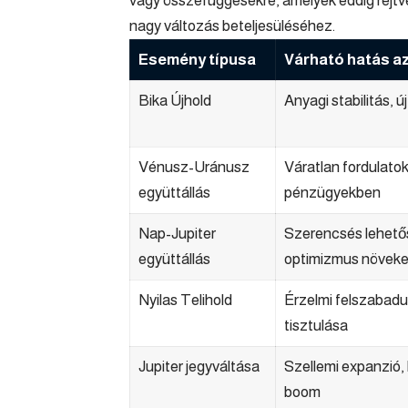
vagy összefüggésekre, amelyek eddig rejtve
nagy változás beteljesüléséhez.
Esemény típusa
Várható hatás az
Bika Újhold
Anyagi stabilitás, ú
Vénusz-Uránusz
Váratlan fordulato
együttállás
pénzügyekben
Nap-Jupiter
Szerencsés lehető
együttállás
optimizmus növek
Nyilas Telihold
Érzelmi felszabadul
tisztulása
Jupiter jegyváltása
Szellemi expanzió
boom