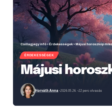
Csillagjegy infó
>
Érdekességek
>
Májusi horoszkóp mikor
ÉRDEKESSÉGEK
Májusi horoszk
Horváth Anna
2026.05.26.
22 perc olvasás