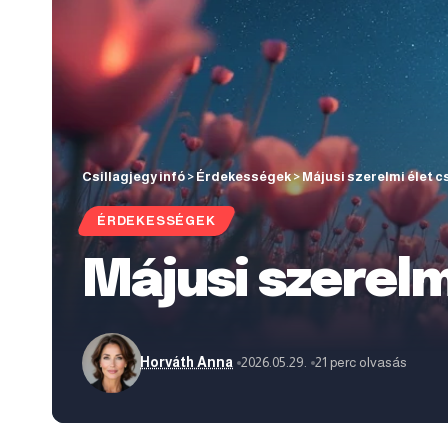
Csillagjegy infó
>
Érdekességek
>
Májusi szerelmi élet c
ÉRDEKESSÉGEK
Májusi szerelm
Horváth Anna
2026.05.29.
21 perc olvasás