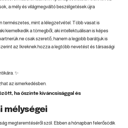
sok, a mély és világmegváltó beszélgetések újra
an természetes, mint a lélegzetvétel. Több vasat is
i kiemelkedik a tömegből, aki intellektuálisan is képes
partnerük ne csak szerető, hanem a legjobb barátjuk is
 szerint az Ikreknek hozza a legtöbb nevetést és társasági
tikára. ✨
zhat az ismerkedésben.
özött, ha őszinte kíváncsisággal és
i mélységei
ság megteremtéséről szól. Ebben a hónapban felerősödik