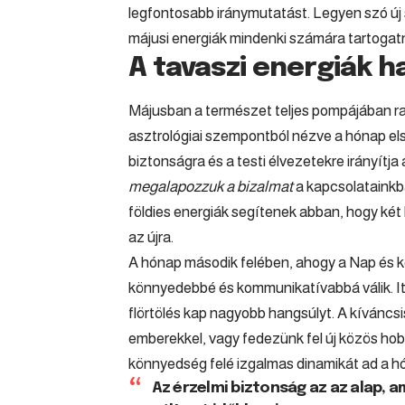
legfontosabb iránymutatást. Legyen szó új 
májusi energiák mindenki számára tartogatn
A tavaszi energiák h
Májusban a természet teljes pompájában ra
asztrológiai szempontból nézve a hónap els
biztonságra és a testi élvezetekre irányítja
megalapozzuk a bizalmat
a kapcsolatainkba
földies energiák segítenek abban, hogy két 
az újra.
A hónap második felében, ahogy a Nap és k
könnyedebbé és kommunikatívabbá válik. It
flörtölés kap nagyobb hangsúlyt. A kíváncs
emberekkel, vagy fedezünk fel új közös hob
könnyedség felé izgalmas dinamikát ad a h
Az érzelmi biztonság az az alap, 