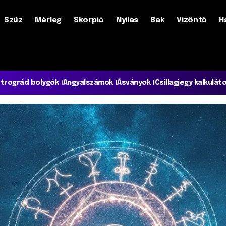
Szűz
Mérleg
Skorpió
Nyilas
Bak
Vízöntő
H
trográd bolygók
Angyalszámok
Ásványok
Csillagjegy kalkulát