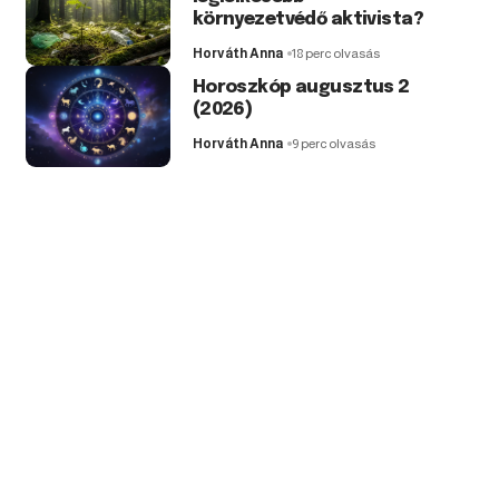
környezetvédő aktivista?
Horváth Anna
18 perc olvasás
Horoszkóp augusztus 2
(2026)
Horváth Anna
9 perc olvasás