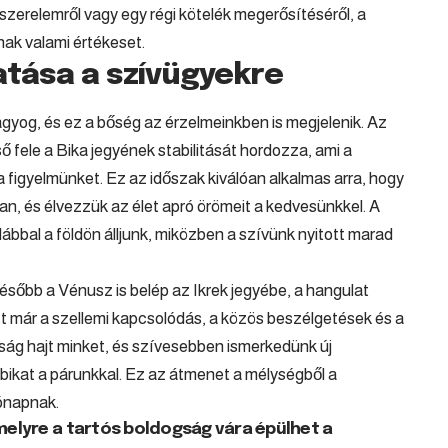
szerelemről vagy egy régi kötelék megerősítéséről, a
ak valami értékeset.
atása a szívügyekre
gyog, és ez a bőség az érzelmeinkben is megjelenik. Az
ő fele a
Bika
jegyének stabilitását hordozza, ami a
 a figyelmünket. Ez az időszak kiválóan alkalmas arra, hogy
n, és élvezzük az élet apró örömeit a kedvesünkkel. A
lábbal a földön álljunk, miközben a szívünk nyitott marad
ésőbb a Vénusz is belép az
Ikrek
jegyébe, a hangulat
t már a szellemi kapcsolódás, a közös beszélgetések és a
iság hajt minket, és szívesebben ismerkedünk új
bikat a párunkkal. Ez az átmenet a mélységből a
ónapnak.
amelyre a tartós boldogság vára épülhet a