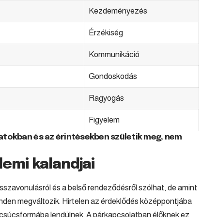
Kezdeményezés
Érzékiség
Kommunikáció
Gondoskodás
Ragyogás
Figyelem
natokban és az érintésekben születik meg, nem
lemi kalandjai
isszavonulásról és a belső rendeződésről szólhat, de amint
inden megváltozik. Hirtelen az érdeklődés középpontjába
 csúcsformába lendülnek. A párkapcsolatban élőknek ez