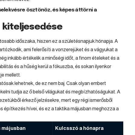
elekvésre ösztönöz, és képes áttörni a
i kiteljesedése
tosabb időszaka, hiszen ez a születésnapjuk hónapja. A
rtózkodik, ami felerősíti a vonzerejüket és a vágyukat a
 inkább értékelik a minőségi időt, a finom ételeket és a
bilitás és a hűség kerül a fókuszba, és sokan ilyenkor
e mellett.
atósak lehetnek, de ez nem baj. Csak olyan embert
elni tudja az ő belső világukat és megbízhatóságukat. A
zetükből érkező jelzésekre, mert egy régi ismerősből
tos építkezés hívei, és ez a taktika májusban meghozza a
s májusban
Kulcsszó a hónapra