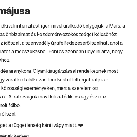
 májusa
kívüli intenzitást ígér, mivel uralkodó bolygójuk, a Mars, a
almas önbizalmat és kezdeményezőkészséget kölcsönöz
z időszak a szenvedély újrafelfedezéséről szólhat, ahol a
solatot a megszokásból. Fontos azonban ügyelni arra, hogy
khoz.
edés aranykora. Olyan kisugárzással rendelkeznek most,
y váratlan találkozás fenekestül felforgathatja az
 a közösségi eseményeken, mert a szerelem ott
rá. A bátorságuk most kifizetődik, és egy őszinte
elt félből.
ól szól.
t a függetlenség iránti vágy miatt. ❤️
ésének kedvez.