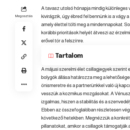
A tavasz utolsó hónapja mindig különleges 
kivirágzik, úgy ébred fel bennünk is a vágy 
Megosztás
amely élettel tölti meg a mindennapokat. Sok
korábbi prioritások helyét átveszi az érzelmi
erővel tör a felszínre.
Tartalom
A májusi szerelmi élet csillagjegyek szerint 
bolygók állása határozza meg a lehetősége
önismeretre és a partnerünkkel való új kap
vesszük a kozmikus mozgásokat. A Vénusz
izgalmas, hiszen a stabilitás és a szenvedély
Ebben az összefoglalóban részletesen vég
következő hetekben. Megnézzük a konkrét l
pillanatokat, amikor a csillagok támogatják