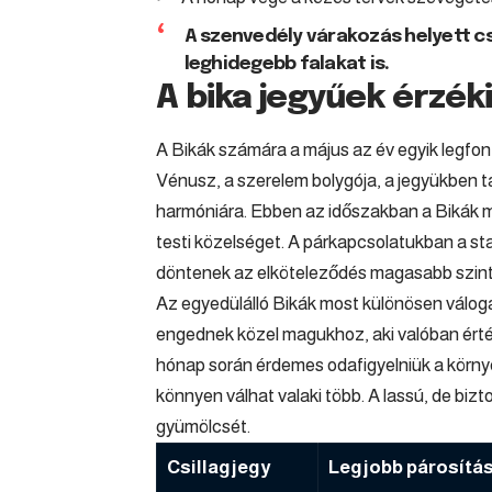
A szenvedély várakozás helyett cs
leghidegebb falakat is.
A bika jegyűek érzék
A Bikák számára a május az év egyik legfon
Vénusz, a szerelem bolygója, a jegyükben ta
harmóniára. Ebben az időszakban a Bikák még
testi közelséget. A párkapcsolatukban a sta
döntenek az elköteleződés magasabb szintj
Az egyedülálló Bikák most különösen válog
engednek közel magukhoz, aki valóban érték
hónap során érdemes odafigyelniük a környe
könnyen válhat valaki több. A lassú, de biz
gyümölcsét.
Csillagjegy
Legjobb párosítá