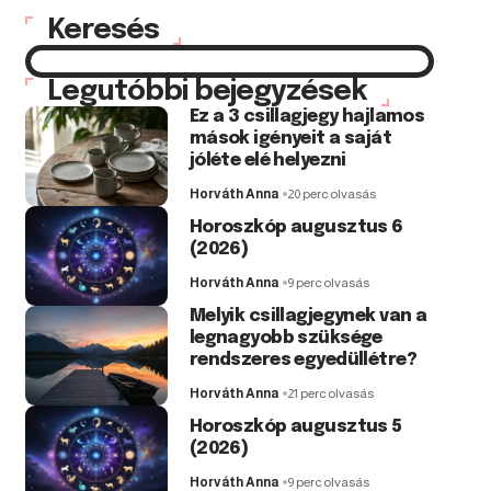
Keresés
Legutóbbi bejegyzések
Ez a 3 csillagjegy hajlamos
mások igényeit a saját
jóléte elé helyezni
Horváth Anna
20 perc olvasás
Horoszkóp augusztus 6
(2026)
Horváth Anna
9 perc olvasás
Melyik csillagjegynek van a
legnagyobb szüksége
rendszeres egyedüllétre?
Horváth Anna
21 perc olvasás
Horoszkóp augusztus 5
(2026)
Horváth Anna
9 perc olvasás