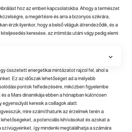
vibrálást hoz az emberi kapcsolatokba. Ahogy a természet
a közelségre, a megértésre és arra a bizonyos szikrára,
an érzik ilyenkor, hogy a belső világuk átrendeződik, és a
 kiteljesedés keresése, az intimitás utáni vágy pedig elemi
egy összetett energetikai mintázatot rajzol fel, ahol a
inket. Ez az időszak lehetőséget ad a mélyebb
csolódási pontok felfedezésére, miközben figyelembe
 és a Mars dinamikája ebben a hónapban különösen
 egyensúlyát keresik a csillagok alatt.
igvesszük, mire számíthatunk az érzelmek terén a
ehetőségeket, a potenciális kihívásokat és azokat a
 a szívügyeinket, így mindenki megtalálhatja a számára