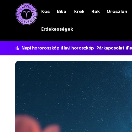
Kos
Bika
Ikrek
Rák
Oroszlán
Érdekességek
Napi hororoszkóp
Havi horoszkóp
Párkapcsolat
Re