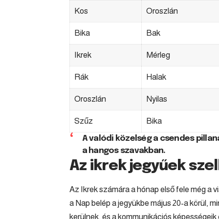
Kos
Oroszlán
Bika
Bak
Ikrek
Mérleg
Rák
Halak
Oroszlán
Nyilas
Szűz
Bika
A valódi közelség a csendes pilla
a hangos szavakban.
Az ikrek jegyűek szel
Az Ikrek számára a hónap első fele még a v
a Nap belép a jegyükbe május 20-a körül, m
kerülnek, és a kommunikációs képességeik