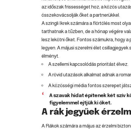
az időszak frissességet hoz; a közös utazá
összekovácsolják őket a partnerükkel.
A szingli Ikrek számára a flörtölés most oly
tarthatnak a tűzben, de a hónap végére valak
lesz lekötni őket. Fontos számukra, hogy a 
legyen. A májusi szerelmi élet csillagjegyek
élményt.
A szellemi kapcsolódás prioritást élvez.
A rövid utazások alkalmat adnak a roman
A közösségi média fontos szerepet játs
A szavak hidat építenek két szív k
figyelemmel ejtjük ki őket.
A rák jegyűek érzelm
A Rákok számára a május az érzelmi bizton