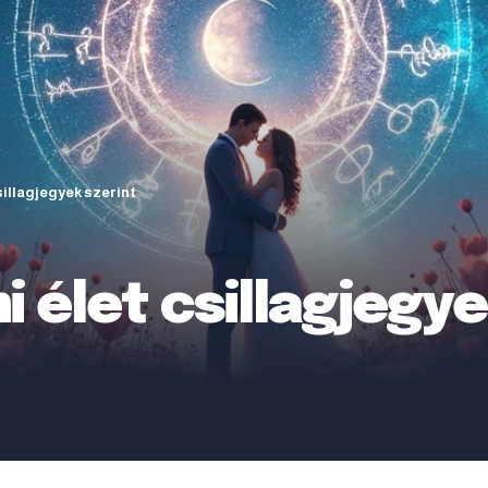
sillagjegyek szerint
i élet csillagjegye