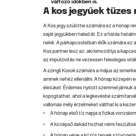
változó időkben is.
A kos jegyűek tüzes
A
Kos
jegy szülöttei számára ez a hónap rend
saját jegyükben halad át. Ez a hatás hat
nekik. A párkapcsolatban élők számára ez a
Kos partner lesz az, aki kimozdítja a kapc
az impulzivitás ne vezessen felesleges vitá
A szingli Kosok számára a május az ismerk
aminek nehéz ellenállni. A hónap közepén eg
életüket. Érdemes nyitott szemmel járniuk
kopogtathat, ahol a legkevésbé számítanak 
vallomás mély érzelmeket válthat ki a kiszem
A hónap első tíz napja a fizikai vonzalomr
A középső dekád hozhat némi feszültsége
A hónap vége a közös tervek szövöget