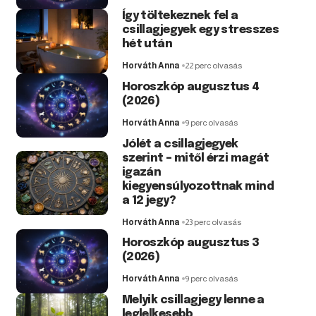
Így töltekeznek fel a
csillagjegyek egy stresszes
hét után
Horváth Anna
22 perc olvasás
Horoszkóp augusztus 4
(2026)
Horváth Anna
9 perc olvasás
Jólét a csillagjegyek
szerint – mitől érzi magát
igazán
kiegyensúlyozottnak mind
a 12 jegy?
Horváth Anna
23 perc olvasás
Horoszkóp augusztus 3
(2026)
Horváth Anna
9 perc olvasás
Melyik csillagjegy lenne a
leglelkesebb