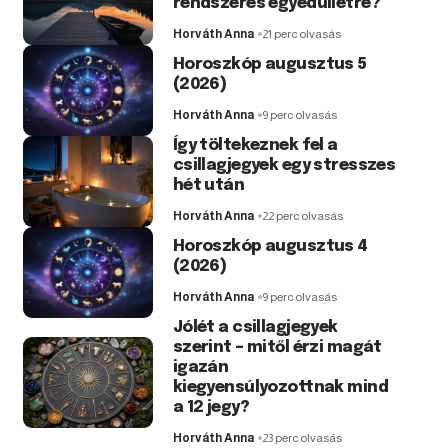
rendszeres egyedüllétre?
Horváth Anna
21 perc olvasás
Horoszkóp augusztus 5
(2026)
Horváth Anna
9 perc olvasás
Így töltekeznek fel a
csillagjegyek egy stresszes
hét után
Horváth Anna
22 perc olvasás
Horoszkóp augusztus 4
(2026)
Horváth Anna
9 perc olvasás
Jólét a csillagjegyek
szerint – mitől érzi magát
igazán
kiegyensúlyozottnak mind
a 12 jegy?
Horváth Anna
23 perc olvasás