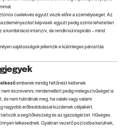
ommal.
ztönös cselekvés együtt viszik előre a személyiséget. Az
kezdeményezést képviseli: együtt pedig szinte lehetetlen
 a kombináció intenzív, de rendkívül inspiráló – mind
ilyen sajátosságok jellemzik e különleges párosítás
gjegyek
elkező
emberek mindig feltűnést keltenek.
nem észrevenni, mindemellett pedig melegszívűséget is
, és nem hátrálnak meg, ha valaki vagy valami
g nagyobb erőbedobással küzdenek céljaikért.
 tartozik a segítőkészség és az igazságérzet. Hűséges
könnyen lelkesednek. Gyakran vezető pozícióba kerülnek,