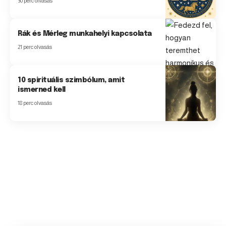
30 perc olvasás
Rák és Mérleg munkahelyi kapcsolata
21 perc olvasás
10 spirituális szimbólum, amit
ismerned kell
18 perc olvasás