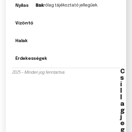
kizárólag tájékoztató jellegűek.
Nyilas
Bak
Vízöntő
Halak
Érdekességek
C
2025 – Minden jog fenntartva.
s
i
l
l
a
g
j
e
g