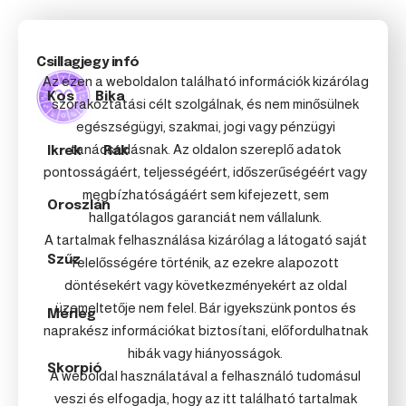
Csillagjegy infó
Az ezen a weboldalon található információk kizárólag
Kos
Bika
szórakoztatási célt szolgálnak, és nem minősülnek
egészségügyi, szakmai, jogi vagy pénzügyi
tanácsadásnak. Az oldalon szereplő adatok
Ikrek
Rák
pontosságáért, teljességéért, időszerűségéért vagy
megbízhatóságáért sem kifejezett, sem
Oroszlán
hallgatólagos garanciát nem vállalunk.
A tartalmak felhasználása kizárólag a látogató saját
Szűz
felelősségére történik, az ezekre alapozott
döntésekért vagy következményekért az oldal
üzemeltetője nem felel. Bár igyekszünk pontos és
Mérleg
naprakész információkat biztosítani, előfordulhatnak
hibák vagy hiányosságok.
Skorpió
A weboldal használatával a felhasználó tudomásul
veszi és elfogadja, hogy az itt található tartalmak