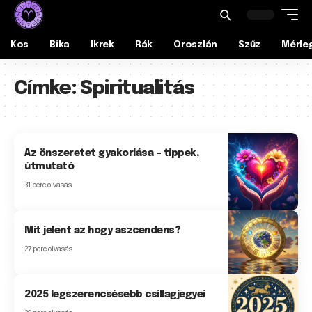
Kos
Bika
Ikrek
Rák
Oroszlán
Szűz
Mérle
Címke:
Spiritualitás
Az önszeretet gyakorlása – tippek,
útmutató
31 perc olvasás
Mit jelent az hogy aszcendens?
27 perc olvasás
2025 legszerencsésebb csillagjegyei