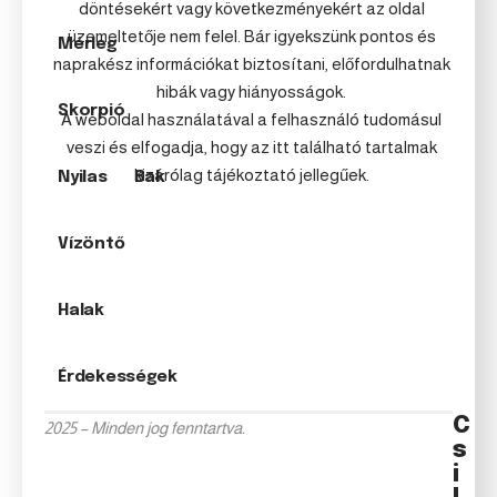
döntésekért vagy következményekért az oldal
üzemeltetője nem felel. Bár igyekszünk pontos és
Mérleg
naprakész információkat biztosítani, előfordulhatnak
hibák vagy hiányosságok.
Skorpió
A weboldal használatával a felhasználó tudomásul
veszi és elfogadja, hogy az itt található tartalmak
kizárólag tájékoztató jellegűek.
Nyilas
Bak
Vízöntő
Halak
Érdekességek
C
2025 – Minden jog fenntartva.
s
i