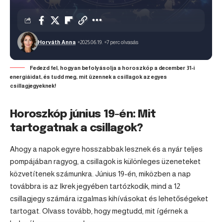
Horváth Anna
2025.06.19.
7 perc olvasás
Fedezd fel, hogyan befolyásolja a horoszkóp a december 31-i
energiáidat, és tudd meg, mit üzennek a csillagok az egyes
csillagjegyeknek!
Horoszkóp június 19-én: Mit
tartogatnak a csillagok?
Ahogy a napok egyre hosszabbak lesznek és a nyár teljes
pompájában ragyog, a csillagok is különleges üzeneteket
közvetítenek számunkra. Június 19-én, miközben a nap
továbbra is az
Ikrek
jegyében tartózkodik, mind a 12
csillagjegy számára izgalmas kihívásokat és lehetőségeket
tartogat. Olvass tovább, hogy megtudd, mit ígérnek a