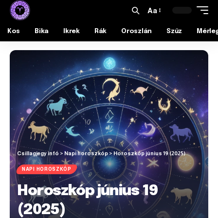
Aa
Kos
Bika
Ikrek
Rák
Oroszlán
Szűz
Mérle
Csillagjegy infó
>
Napi horoszkóp
>
Horoszkóp június 19 (2025)
NAPI HOROSZKÓP
Horoszkóp június 19
(2025)