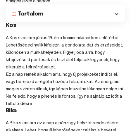
bolygók ezen a napon!
Tartalom
Kos
A
Kos
számára június 19-én a kommunikáció kerül előtérbe.
Lehetőséged nyílik kifejezni a gondolataidat és érzéseidet,
különösen a munkahelyeden. Figyelj oda arra, hogy
kifejezéseid pontosak és tiszteletteljesek legyenek, hogy
elkerüld a félreértéseket.
Ez a nap remek alkalom arra, hogy új projekteket indíts el,
vagy befejezd a régóta húzódó feladatokat. Az energiáid
magas szinten állnak, így képes leszel hatékonyan dolgozni.
Ne feledd, hogy a pihenés is fontos, így ne sajnáld az időt a
feltöltődésre.
Bika
A
Bika
számára ez a nap a pénzügyi helyzet rendezésére
alkalmas. Lehet, hogy új lehetőségeket találsz a bevétel