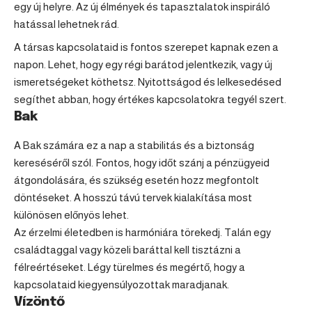
egy új helyre. Az új élmények és tapasztalatok inspiráló
hatással lehetnek rád.
A társas kapcsolataid is fontos szerepet kapnak ezen a
napon. Lehet, hogy egy régi barátod jelentkezik, vagy új
ismeretségeket köthetsz. Nyitottságod és lelkesedésed
segíthet abban, hogy értékes kapcsolatokra tegyél szert.
Bak
A
Bak
számára ez a nap a stabilitás és a biztonság
kereséséről szól. Fontos, hogy időt szánj a pénzügyeid
átgondolására, és szükség esetén hozz megfontolt
döntéseket. A hosszú távú tervek kialakítása most
különösen előnyös lehet.
Az érzelmi életedben is harmóniára törekedj. Talán egy
családtaggal vagy közeli baráttal kell tisztázni a
félreértéseket. Légy türelmes és megértő, hogy a
kapcsolataid kiegyensúlyozottak maradjanak.
Vízöntő