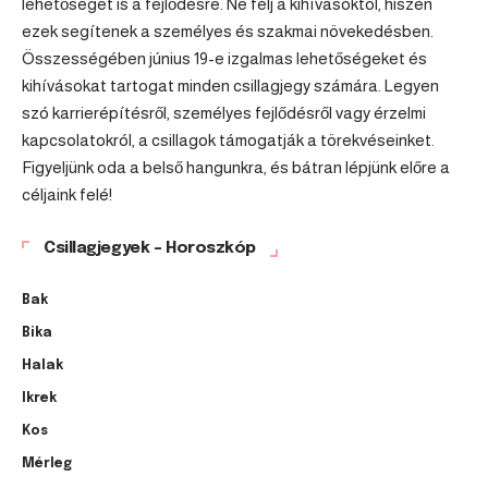
lehetőséget is a fejlődésre. Ne félj a kihívásoktól, hiszen
ezek segítenek a személyes és szakmai növekedésben.
Összességében június 19-e izgalmas lehetőségeket és
kihívásokat tartogat minden csillagjegy számára. Legyen
szó karrierépítésről, személyes fejlődésről vagy érzelmi
kapcsolatokról, a csillagok támogatják a törekvéseinket.
Figyeljünk oda a belső hangunkra, és bátran lépjünk előre a
céljaink felé!
Csillagjegyek – Horoszkóp
Bak
Bika
Halak
Ikrek
Kos
Mérleg