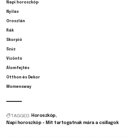
Napi horoszkóp
Nyilas
Oroszlán
Rák
Skorpió
Szűz
Vízöntő
Álomfejtés
Otthon és Dekor
Womensway
TAGGED:
Horoszkóp
Napi horoszkóp - Mit tartogatnak mára a csillagok