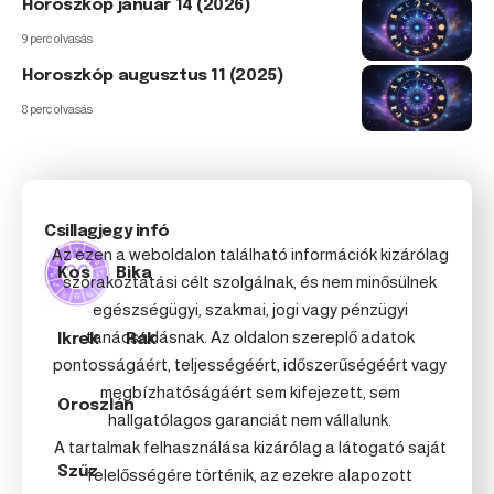
Horoszkóp január 14 (2026)
9 perc olvasás
Horoszkóp augusztus 11 (2025)
8 perc olvasás
Csillagjegy infó
Az ezen a weboldalon található információk kizárólag
Kos
Bika
szórakoztatási célt szolgálnak, és nem minősülnek
egészségügyi, szakmai, jogi vagy pénzügyi
tanácsadásnak. Az oldalon szereplő adatok
Ikrek
Rák
pontosságáért, teljességéért, időszerűségéért vagy
megbízhatóságáért sem kifejezett, sem
Oroszlán
hallgatólagos garanciát nem vállalunk.
A tartalmak felhasználása kizárólag a látogató saját
Szűz
felelősségére történik, az ezekre alapozott