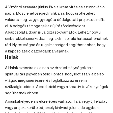
A
Vízöntő
számára június 19-e a kreativitás és az innováció
napja. Most lehetőséged nyílik arra, hogy új ötleteket
valósíts meg, vagy egy régóta dédelgetett projektet indíts
el. A bolygók támogatják az újító törekvéseidet.
A kapcsolataidban is változások várhatók. Lehet, hogy új
emberekkel ismerkedsz meg, akik inspiráló hatással lehetnek
rád. Nyitottságod és rugalmasságod segíthet abban, hogy
a kapcsolataid gazdagabbá váljanak.
Halak
A
Halak
számára ez a nap az érzelmi mélységek és a
spiritualitás jegyében telik. Fontos, hogy időt szánj a belső
világod megismerésére, és foglalkozz az érzelmi
szükségleteiddel. A meditáció vagy a kreatív tevékenységek
segíthetnek ebben.
A munkahelyeden is előrelépés várható. Talán egy új feladat
vagy projekt kerül eléd, amely kihívást jelent, de egyben