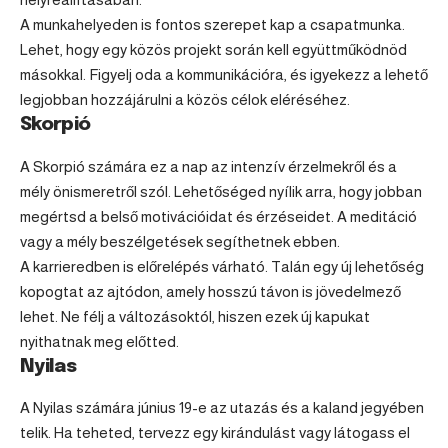
A munkahelyeden is fontos szerepet kap a csapatmunka.
Lehet, hogy egy közös projekt során kell együttműködnöd
másokkal. Figyelj oda a kommunikációra, és igyekezz a lehető
legjobban hozzájárulni a közös célok eléréséhez.
Skorpió
A
Skorpió
számára ez a nap az intenzív érzelmekről és a
mély önismeretről szól. Lehetőséged nyílik arra, hogy jobban
megértsd a belső motivációidat és érzéseidet. A meditáció
vagy a mély beszélgetések segíthetnek ebben.
A karrieredben is előrelépés várható. Talán egy új lehetőség
kopogtat az ajtódon, amely hosszú távon is jövedelmező
lehet. Ne félj a változásoktól, hiszen ezek új kapukat
nyithatnak meg előtted.
Nyilas
A
Nyilas
számára június 19-e az utazás és a kaland jegyében
telik. Ha teheted, tervezz egy kirándulást vagy látogass el