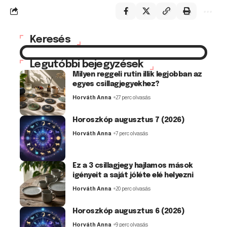
Keresés
Legutóbbi bejegyzések
Milyen reggeli rutin illik legjobban az
egyes csillagjegyekhez?
Horváth Anna
27 perc olvasás
Horoszkóp augusztus 7 (2026)
Horváth Anna
7 perc olvasás
Ez a 3 csillagjegy hajlamos mások
igényeit a saját jóléte elé helyezni
Horváth Anna
20 perc olvasás
Horoszkóp augusztus 6 (2026)
Horváth Anna
9 perc olvasás