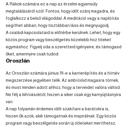
A Rákok számára ez a nap az érzelmi egyensúly
megtalálásáról szól. Fontos, hogy időt szánj magadra, és
foglalkozz a belső világoddal. A meditáció vagy a naplóírás
segíthet abban, hogy tisztábban láss és megnyugodj.
A családi kapcsolataid is előtérbe kerülnek. Lehet, hogy egy
közös program vagy beszélgetés közelebb hoz titeket
egymáshoz. Figyelj oda a szeretteid igényeire, és támogasd
őket, amennyire csak tudod.
Oroszlán
Az
Oroszlán
számára június 19-e a karrierépítés és a hírnév
megszerzése jegyében telik. Az ambícióid magasra törnek,
és most minden adott ahhoz, hogy a terveidet valóra váltsd.
Ne félj a kihívásoktól, hiszen a siker csak egy karnyújtásnyira
van.
A nap folyamán érdemes időt szakítani a barátokra is,
hiszen ők azok, akik támogatnak és inspirálnak. Egy közös
program vagy beszélgetés során új ötleteket meríthetsz,