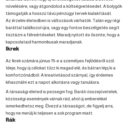
növelésére, vagy átgondolod a költségvetésedet. A bolygók
támogatják a hosszú távú pénzügyi tervek kialakítását.
Az érzelmi életedben is változások várhatók. Talán egy régi
baráttal találkozol újra, vagy egy fontos beszélgetés segít
tisztázni a félreértéseket. Maradj nyitott és őszinte, hogy a
kapcsolataid harmonikusak maradjanak.
Ikrek
Az Ikrek számára június 19-e a személyes fejlődésről szól.
Ideje, hogy új célokat tűzz ki magad elé, és bátran lépj ki a
komfortzónádból. A kreativitásod szárnyal, így érdemes
kihasználni ezt a napot alkotásra vagy tanulásra.
A társasági életed is pezsegni fog. Baráti összejövetelek,
közösségi események várnak rád, ahol új emberekkel
ismerkedhetsz meg. Élvezd a társaságot, de figyelj arra,
hogy ne merülj ki teljesen a sok program miatt.
Rák