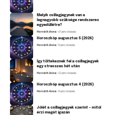
Melyik csillagjegynek van a
legnagyobb szüksége rendszeres
egyedüllétre?
Horváth Anna
21 perc olvasás
Horoszkóp augusztus 5 (2026)
Horváth Anna
9 perc olvasás
Így töltekeznek fel a csillagjegyek
egy stresszes hét után
Horváth Anna
22 perc olvasás
Horoszkóp augusztus 4 (2026)
Horváth Anna
9 perc olvasás
Jólét a csillagjegyek szerint – mitől
érzi magát igazán