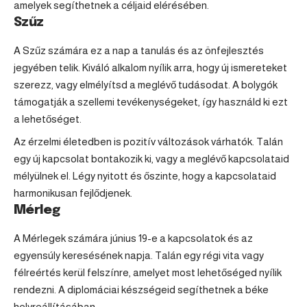
amelyek segíthetnek a céljaid elérésében.
Szűz
A
Szűz
számára ez a nap a tanulás és az önfejlesztés
jegyében telik. Kiváló alkalom nyílik arra, hogy új ismereteket
szerezz, vagy elmélyítsd a meglévő tudásodat. A bolygók
támogatják a szellemi tevékenységeket, így használd ki ezt
a lehetőséget.
Az érzelmi életedben is pozitív változások várhatók. Talán
egy új kapcsolat bontakozik ki, vagy a meglévő kapcsolataid
mélyülnek el. Légy nyitott és őszinte, hogy a kapcsolataid
harmonikusan fejlődjenek.
Mérleg
A Mérlegek számára június 19-e a kapcsolatok és az
egyensúly keresésének napja. Talán egy régi vita vagy
félreértés kerül felszínre, amelyet most lehetőséged nyílik
rendezni. A diplomáciai készségeid segíthetnek a béke
helyreállításában.