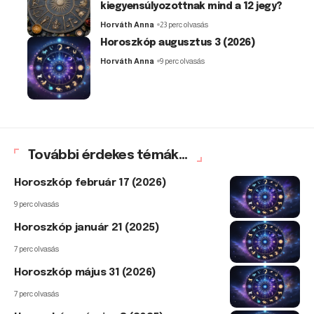
kiegyensúlyozottnak mind a 12 jegy?
Horváth Anna
23 perc olvasás
Horoszkóp augusztus 3 (2026)
Horváth Anna
9 perc olvasás
További érdekes témák...
Horoszkóp február 17 (2026)
9 perc olvasás
Horoszkóp január 21 (2025)
7 perc olvasás
Horoszkóp május 31 (2026)
7 perc olvasás