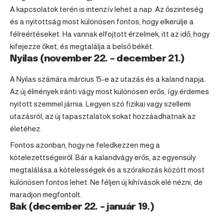
A kapcsolatok terén is intenzív lehet a nap. Az őszinteség
és a nyitottság most különösen fontos, hogy elkerülje a
félreértéseket. Ha vannak elfojtott érzelmek, itt az idő, hogy
kifejezze őket, és megtalálja a belső békét.
Nyilas (november 22. – december 21.)
A
Nyilas
számára március 15-e az utazás és a kaland napja.
Az új élmények iránti vágy most különösen erős, így érdemes
nyitott szemmel járnia. Legyen szó fizikai vagy szellemi
utazásról, az új tapasztalatok sokat hozzáadhatnak az
életéhez.
Fontos azonban, hogy ne feledkezzen meg a
kötelezettségeiről. Bár a kalandvágy erős, az egyensúly
megtalálása a kötelességek és a szórakozás között most
különösen fontos lehet. Ne féljen új kihívások elé nézni, de
maradjon megfontolt.
Bak (december 22. – január 19.)