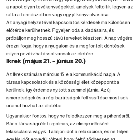
a napot olyan tevékenységekkel, amelyek feltöltik, legyen az
séta a természetben vagy egy jó könyv olvasása.
Az anyagi helyzetével kapcsolatos kérdések ma különösen
előtérbe kerülhetnek. Figyeljen oda a kiadásaira, és
próbáljon meg hosszú távú terveket készíteni. A nap végére
érezni fogja, hogy a nyugalom és a megfontolt döntések
milyen pozitív hatással vannak az életére.
Ikrek (május 21. – június 20.)
Az
Ikrek
számára március 15-e a kommunikáció napja. A
társas kapcsolatok és a közösségi élet középpontba
kerülnek, így érdemes nyitott szemmel járnia. Az új
ismeretségek és a régi barátságok felfrissítése most sok
örömöt hozhat az életébe.
Ugyanakkor fontos, hogy ne feledkezzen meg a pihenésről.
Bár a társasági élet izgalmas, az elméje időnként
lelassulásra vágyik. Találjon időt a relaxációra, és ne féljen
egy kis időt egyedül tölteni, hogy feltöltődhessen az