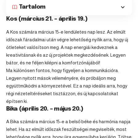
Tartalom
Kos (március 21. – április 19.)
A
Kos
számára március 15-e lendületes nap lesz. Az elmúlt
időszak fáradalmai után végre lehetőség nyílik arra, hogy új
ötleteket valósítson meg. A nap energiái kedveznek a
kreativitásnak és az új projektek megkezdésének. Legyen
bátor, és ne féljen kilépni a komfortzónájából!
Ma különösen fontos, hogy figyeljen a kommunikációra.
Legyen nyitott mások véleményére, és próbáljon meg
együttműködni a környezetével. Ez a nap ideális arra, hogy
régi nézeteltéréseket tisztázzon, és új kapcsolatokat
építsen ki.
Bika (április 20. – május 20.)
A
Bika
számára március 15-e a belső béke és harmónia napja
lehet. Ha az elmúlt időszak feszültségei megviselték, most
lehetősége nyílik arra, hogy újra egyensúlyba kerüljön. Töltse