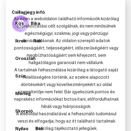
Csillagjegy infó
Az ezen a weboldalon található információk kizárólag
Kos
Bika
szórakoztatási célt szolgálnak, és nem minősülnek
egészségügyi, szakmai, jogi vagy pénzügyi
tanácsadásnak. Az oldalon szereplő adatok
Ikrek
Rák
pontosságáért, teljességéért, időszerűségéért vagy
megbízhatóságáért sem kifejezett, sem
Oroszlán
hallgatólagos garanciát nem vállalunk.
A tartalmak felhasználása kizárólag a látogató saját
Szűz
felelősségére történik, az ezekre alapozott
döntésekért vagy következményekért az oldal
üzemeltetője nem felel. Bár igyekszünk pontos és
Mérleg
naprakész információkat biztosítani, előfordulhatnak
hibák vagy hiányosságok.
Skorpió
A weboldal használatával a felhasználó tudomásul
veszi és elfogadja, hogy az itt található tartalmak
kizárólag tájékoztató jellegűek.
Nyilas
Bak