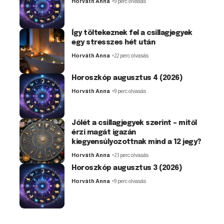
Horváth Anna
9 perc olvasás
Így töltekeznek fel a csillagjegyek
egy stresszes hét után
Horváth Anna
22 perc olvasás
Horoszkóp augusztus 4 (2026)
Horváth Anna
9 perc olvasás
Jólét a csillagjegyek szerint – mitől
érzi magát igazán
kiegyensúlyozottnak mind a 12 jegy?
Horváth Anna
23 perc olvasás
Horoszkóp augusztus 3 (2026)
Horváth Anna
9 perc olvasás