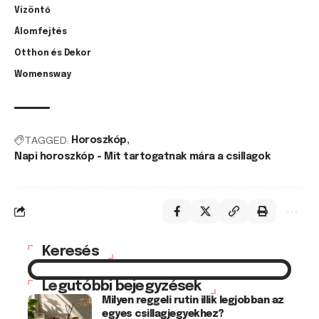
Vízöntő
Álomfejtés
Otthon és Dekor
Womensway
TAGGED:
Horoszkóp
Napi horoszkóp - Mit tartogatnak mára a csillagok
Keresés
Legutóbbi bejegyzések
Milyen reggeli rutin illik legjobban az
egyes csillagjegyekhez?