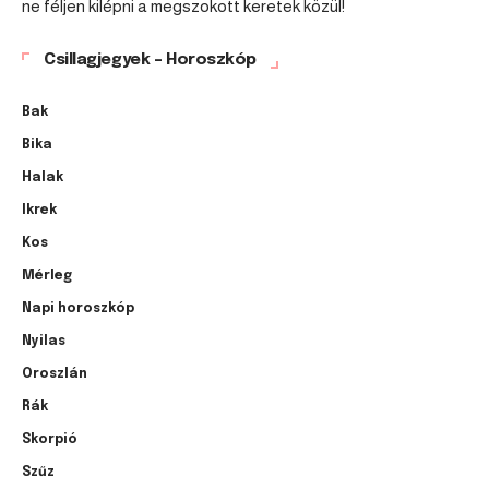
ne féljen kilépni a megszokott keretek közül!
Csillagjegyek – Horoszkóp
Bak
Bika
Halak
Ikrek
Kos
Mérleg
Napi horoszkóp
Nyilas
Oroszlán
Rák
Skorpió
Szűz