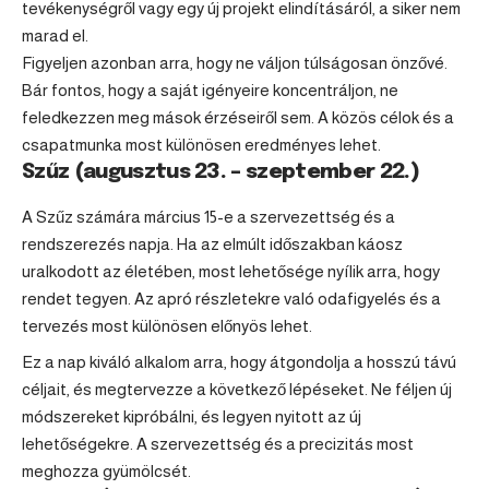
tevékenységről vagy egy új projekt elindításáról, a siker nem
marad el.
Figyeljen azonban arra, hogy ne váljon túlságosan önzővé.
Bár fontos, hogy a saját igényeire koncentráljon, ne
feledkezzen meg mások érzéseiről sem. A közös célok és a
csapatmunka most különösen eredményes lehet.
Szűz (augusztus 23. – szeptember 22.)
A
Szűz
számára március 15-e a szervezettség és a
rendszerezés napja. Ha az elmúlt időszakban káosz
uralkodott az életében, most lehetősége nyílik arra, hogy
rendet tegyen. Az apró részletekre való odafigyelés és a
tervezés most különösen előnyös lehet.
Ez a nap kiváló alkalom arra, hogy átgondolja a hosszú távú
céljait, és megtervezze a következő lépéseket. Ne féljen új
módszereket kipróbálni, és legyen nyitott az új
lehetőségekre. A szervezettség és a precizitás most
meghozza gyümölcsét.