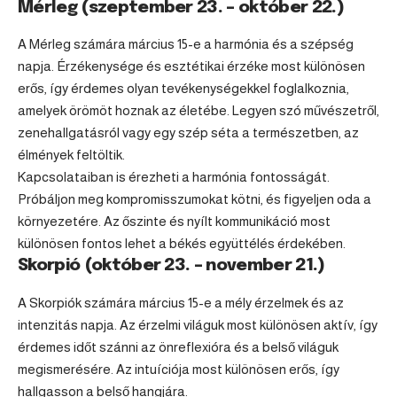
Mérleg (szeptember 23. – október 22.)
A
Mérleg
számára március 15-e a harmónia és a szépség
napja. Érzékenysége és esztétikai érzéke most különösen
erős, így érdemes olyan tevékenységekkel foglalkoznia,
amelyek örömöt hoznak az életébe. Legyen szó művészetről,
zenehallgatásról vagy egy szép séta a természetben, az
élmények feltöltik.
Kapcsolataiban is érezheti a harmónia fontosságát.
Próbáljon meg kompromisszumokat kötni, és figyeljen oda a
környezetére. Az őszinte és nyílt kommunikáció most
különösen fontos lehet a békés együttélés érdekében.
Skorpió (október 23. – november 21.)
A Skorpiók számára március 15-e a mély érzelmek és az
intenzitás napja. Az érzelmi világuk most különösen aktív, így
érdemes időt szánni az önreflexióra és a belső világuk
megismerésére. Az intuíciója most különösen erős, így
hallgasson a belső hangjára.