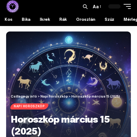
Aa
Kos
Bika
Ikrek
Rák
Oroszlán
Szűz
Mérle
Csillagjegy infó
>
Napi horoszkóp
>
Horoszkóp március 15 (2025)
NAPI HOROSZKÓP
Horoszkóp március 15
(2025)