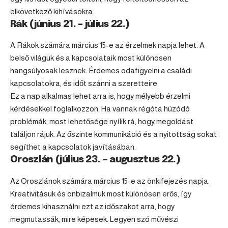
elkövetkező kihívásokra.
Rák (június 21. – július 22.)
A Rákok számára március 15-e az érzelmek napja lehet. A
belső világuk és a kapcsolataik most különösen
hangsúlyosak lesznek. Érdemes odafigyelni a családi
kapcsolatokra, és időt szánni a szeretteire.
Ez a nap alkalmas lehet arra is, hogy mélyebb érzelmi
kérdésekkel foglalkozzon. Ha vannak régóta húzódó
problémák, most lehetősége nyílik rá, hogy megoldást
találjon rájuk. Az őszinte kommunikáció és a nyitottság sokat
segíthet a kapcsolatok javításában.
Oroszlán (július 23. – augusztus 22.)
Az Oroszlánok számára március 15-e az önkifejezés napja.
Kreativitásuk és önbizalmuk most különösen erős, így
érdemes kihasználni ezt az időszakot arra, hogy
megmutassák, mire képesek. Legyen szó művészi