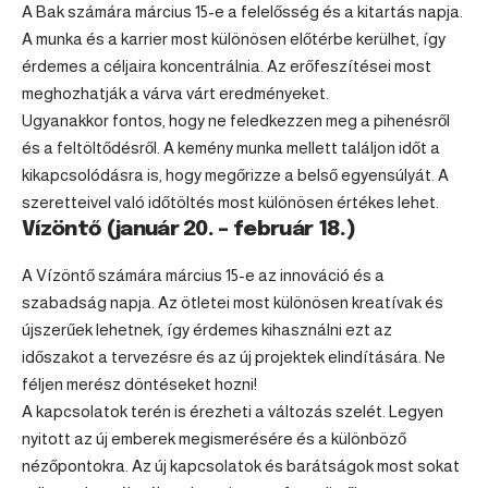
A
Bak
számára március 15-e a felelősség és a kitartás napja.
A munka és a karrier most különösen előtérbe kerülhet, így
érdemes a céljaira koncentrálnia. Az erőfeszítései most
meghozhatják a várva várt eredményeket.
Ugyanakkor fontos, hogy ne feledkezzen meg a pihenésről
és a feltöltődésről. A kemény munka mellett találjon időt a
kikapcsolódásra is, hogy megőrizze a belső egyensúlyát. A
szeretteivel való időtöltés most különösen értékes lehet.
Vízöntő (január 20. – február 18.)
A
Vízöntő
számára március 15-e az innováció és a
szabadság napja. Az ötletei most különösen kreatívak és
újszerűek lehetnek, így érdemes kihasználni ezt az
időszakot a tervezésre és az új projektek elindítására. Ne
féljen merész döntéseket hozni!
A kapcsolatok terén is érezheti a változás szelét. Legyen
nyitott az új emberek megismerésére és a különböző
nézőpontokra. Az új kapcsolatok és barátságok most sokat