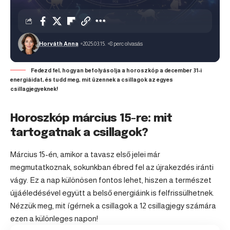
Horváth Anna
2025.03.15.
8 perc olvasás
Fedezd fel, hogyan befolyásolja a horoszkóp a december 31-i
energiáidat, és tudd meg, mit üzennek a csillagok az egyes
csillagjegyeknek!
Horoszkóp március 15-re: mit
tartogatnak a csillagok?
Március 15-én, amikor a tavasz első jelei már
megmutatkoznak, sokunkban ébred fel az újrakezdés iránti
vágy. Ez a nap különösen fontos lehet, hiszen a természet
újjáéledésével együtt a belső energiáink is felfrissülhetnek.
Nézzük meg, mit ígérnek a csillagok a 12 csillagjegy számára
ezen a különleges napon!