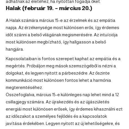
adhatnak az életéhez, ha nyitottan fogadja őket.
Halak (február 19. – március 20.)
A
Halak
számára március 15-e az érzelmek és az empátia
napja. Az érzékenysége most különösen erős, így érdemes
időt szánni a belső világának megismerésére. Az intuíciója
most különösen megbízható, így hallgasson a belső
hangjára.
Kapcsolataiban is fontos szerepet kaphat az empátia és a
megértés. Próbáljon meg mások szemszögéből is nézni a
dolgokat, és legyen nyitott a párbeszédre. Az őszinte
kommunikáció most különösen fontos lehet a harmónia
megteremtéséhez.
Összefoglalva, március 15-e különleges nap lehet mind a 12
csillagjegy számára. Az újrakezdés és az újjászületés
energiái most különösen erősek, így érdemes kihasználni ezt
az időszakot a személyes fejlődés és a kapcsolatok
javítása érdekében. Legyen nyitott az új lehetőségekre, és