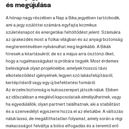
és megújulása
A hónap nagy részében a Nap a Bika jegyében tartózkodik,
ami a jegy szülöttei számára egyfajta kozmikus
születésnapot és energetikai feltöltődést jelent. Számukra
az újrakezdés most a fizikai világban és az anyagi biztonság
megteremtésében nyilvánulhat meg leginkább. A Bikák
híresek a kitartásukról, de ez a május arra ösztönzi őket,
hogy a rugalmasságukat is próbára tegyék. Most érdemes
belevágniuk olyan projektekbe, amelyek hosszú távú
elköteleződést igényelnek, legyen szó lakásfelújításról,
kertépítésről vagy egy új befektetési formáról.
Az érzelmi biztonság is kulcsszerepet játszik náluk. Ebben
az időszakban a meglévő kapcsolataik elmélyülhetnek, vagy
ha egyedülállók, olyan partnert találhatnak, aki a stabilitást
és a szenvedélyt egyszerre hozza el az életükbe. A változás
náluk lassú, de megállíthatatlan folyamat, amely során a régi
makacsságot felváltja a bölcs elfogadás és a teremtő erő