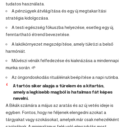
tudatos használata.
A pénzügyek átvilágítása és egy új megtakarítási
stratégia kidolgozása.
A testi egészség fókuszba helyezése, esetleg egy új,
fenntartható étrend bevezetése.
A lakókörnyezet megszépítése, amely tükrözi a belső
harmóniát.
Művészi vénák felfedezése és kiaknázása a mindennapi
munka során. 🌱
Az öngondoskodás rituáléinak beépítése a napi rutinba.
A tartós siker alapja a türelem és a kitartás,
amely a legkisebb magból is hatalmas fát képes
nevelni.
A Bikák számára a május az aratás és az új vetés ideje is
egyben. Fontos, hogy ne féljenek elengedni azokat a
tárgyakat vagy szokásokat, amelyek már csak nehezékként
szolgálnak. A minimalizmus felé való elmozdulás most