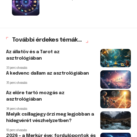
További érdekes témák...
Az állatöv és a Tarot az
asztrológiában
33 perc olvasás
A kedvenc dallam az asztrológiában
35 perc olvasás
Az előre tartó mozgás az
asztrológiában
34 perc olvasás
Melyik csillagjegy őrzi meg legjobban a
hidegvérét vészhelyzetben?
18 perc olvasás
2026 – a Merkúr éve: fordulópontok és