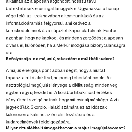
alkalmas az alaposan átgondolt, hosszú távú
befektetésekre és ingatlanügyekre. Ugyanakkor a hónap
vége felé, az Ikrek havában a kommunikáció és az
információáramlás felgyorsul, ami kedvez a
kereskedelemnek és az új üzleti kapcsolatoknak. Fontos
azonban, hogy ne kapkodj, és minden szerződést alaposan
olvass el, különösen, ha a Merkúr mozgása bizonytalanságra
utal.
Befolyásolja-e a májusi újrakezdést a múltbéli kudarc?
A május energiája pont abban segít, hogy a múltat
tapasztalattá alakítsd, ne pedig teherként cipeld. Az
asztrológiai megújulás lényege a ciklikusság: minden vég
egyben egy új kezdet is. A korábbi hibák most értékes
iránytűként szolgálhatnak, hogy mit csinálj másképp. A víz
jegyek (Rák, Skorpió,
Halak
) számára ez az időszak
különösen alkalmas az érzelmi lezárásra és a
kudarcélmények feldolgozására.
Milyen rituálékkal támogathatom a májusi megújulásomat?