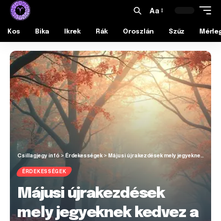
Aa
Kos
Bika
Ikrek
Rák
Oroszlán
Szűz
Mérle
Csillagjegy infó
>
Érdekességek
>
Májusi újrakezdések mely jegyeknek kedvez a változás
ÉRDEKESSÉGEK
Májusi újrakezdések
mely jegyeknek kedvez a