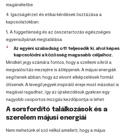
magánéletbe.
Igazságérzet és etikai kérdések tisztázása a
kapcsolatokban.
A függetlenség és az összetartozás egészséges
egyensúlyának megtalálása.
Az egyéni szabadság ott teljesedik ki, ahol képes
kapcsolódni a közösség magasabb céljaihoz.
Mindkét jegy számára fontos, hogy a szellemi síkról a
megvalósítás mezejére is átlépjenek. A májusi energiák
segítenek abban, hogy az elvont elképzelések formát
öltsenek. A
levegő jegyek
inspiráló ereje most másokat is
magával ragadhat, így az újrakezdésük gyakran egy
nagyobb csoportos mozgás kezdőpontja is lehet.
A sorsfordító találkozások és a
szerelem májusi energiái
Nem mehetünk el szó nélkül amellett, hogy a május