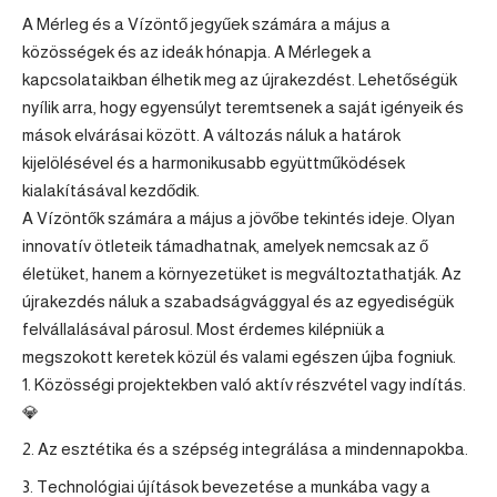
A
Mérleg
és a
Vízöntő
jegyűek számára a május a
közösségek és az ideák hónapja. A Mérlegek a
kapcsolataikban élhetik meg az újrakezdést. Lehetőségük
nyílik arra, hogy egyensúlyt teremtsenek a saját igényeik és
mások elvárásai között. A változás náluk a határok
kijelölésével és a harmonikusabb együttműködések
kialakításával kezdődik.
A Vízöntők számára a május a jövőbe tekintés ideje. Olyan
innovatív ötleteik támadhatnak, amelyek nemcsak az ő
életüket, hanem a környezetüket is megváltoztathatják. Az
újrakezdés náluk a szabadságvággyal és az egyediségük
felvállalásával párosul. Most érdemes kilépniük a
megszokott keretek közül és valami egészen újba fogniuk.
Közösségi projektekben való aktív részvétel vagy indítás.
💎
Az esztétika és a szépség integrálása a mindennapokba.
Technológiai újítások bevezetése a munkába vagy a