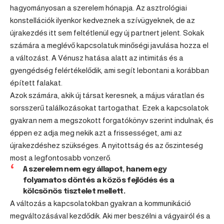
hagyományosan a szerelem hónapja. Az asztrológiai
konstellációk ilyenkor kedveznek a szívügyeknek, de az
újrakezdés itt sem feltétlenül egy új partnert jelent. Sokak
számára a meglévő kapcsolatuk minőségi javulása hozza el
a változást. A Vénusz hatása alatt az intimitás és a
gyengédség felértékelődik, ami segít lebontani a korábban
épített falakat.
Azok számára, akik új társat keresnek, a május váratlan és
sorsszerű találkozásokat tartogathat. Ezek a kapcsolatok
gyakran nem a megszokott forgatókönyv szerint indulnak, és
éppen ez adja meg nekik azt a frissességet, ami az
újrakezdéshez szükséges. A nyitottság és az őszinteség
most a legfontosabb vonzerő.
A szerelem nem egy állapot, hanem egy
folyamatos döntés a közös fejlődés és a
kölcsönös tisztelet mellett.
A változás a kapcsolatokban gyakran a kommunikáció
megváltozásával kezdődik. Aki mer beszélni a vágyairól és a