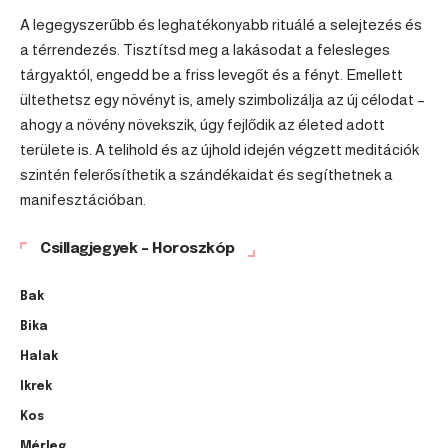
A legegyszerűbb és leghatékonyabb rituálé a selejtezés és
a térrendezés. Tisztítsd meg a lakásodat a felesleges
tárgyaktól, engedd be a friss levegőt és a fényt. Emellett
ültethetsz egy növényt is, amely szimbolizálja az új célodat –
ahogy a növény növekszik, úgy fejlődik az életed adott
területe is. A telihold és az újhold idején végzett meditációk
szintén felerősíthetik a szándékaidat és segíthetnek a
manifesztációban.
Csillagjegyek – Horoszkóp
Bak
Bika
Halak
Ikrek
Kos
Mérleg