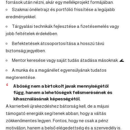
források után nézni, akár egy mellékprojekt formájában.
Szakmai önéletrajz és portfólió frissítése a legújabb
eredményekkel.
Tárgyalási technikák fejlesztése a fizetésemelés vagy
jobb feltételek érdekében.
Befektetések átcsoportosítása a hosszú távú
biztonság jegyében.
Mentor keresése vagy saját tudás átadása másoknak. 🌊
A munka és a magánélet egyensúlyának tudatos
megteremtése.
A bőség nem a birtokolt javak mennyiségétől
függ, hanem a lehetőségek felismerésének és
kihasználásának képességétől.
A karrierbeli újrakezdéshez bátorság kell, de a májusi
támogató energiák segítenek abban, hogy a váltás
zökkenőmentes legyen. Fontos, hogy ne csak a pénz
motiváljon, hanem a belső elégedettség és a szenvedély is.