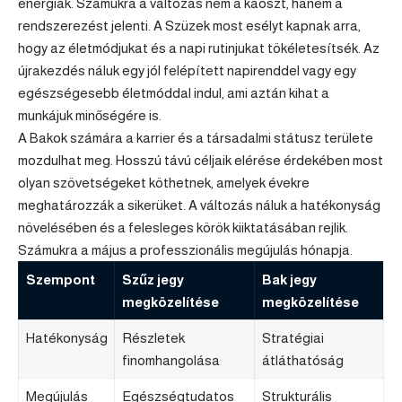
energiák. Számukra a változás nem a káoszt, hanem a
rendszerezést jelenti. A Szüzek most esélyt kapnak arra,
hogy az életmódjukat és a napi rutinjukat tökéletesítsék. Az
újrakezdés náluk egy jól felépített napirenddel vagy egy
egészségesebb életmóddal indul, ami aztán kihat a
munkájuk minőségére is.
A Bakok számára a karrier és a társadalmi státusz területe
mozdulhat meg. Hosszú távú céljaik elérése érdekében most
olyan szövetségeket köthetnek, amelyek évekre
meghatározzák a sikerüket. A változás náluk a hatékonyság
növelésében és a felesleges körök kiiktatásában rejlik.
Számukra a május a professzionális megújulás hónapja.
Szempont
Szűz jegy
Bak jegy
megközelítése
megközelítése
Hatékonyság
Részletek
Stratégiai
finomhangolása
átláthatóság
Megújulás
Egészségtudatos
Strukturális