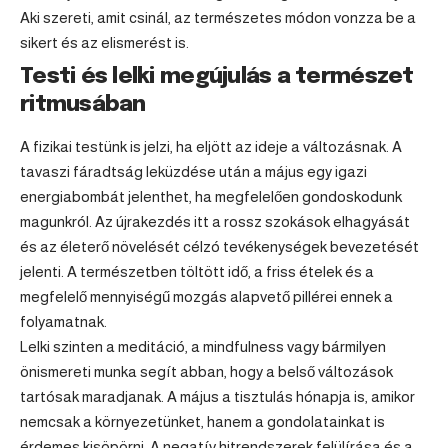
Aki szereti, amit csinál, az természetes módon vonzza be a
sikert és az elismerést is.
Testi és lelki megújulás a természet
ritmusában
A fizikai testünk is jelzi, ha eljött az ideje a változásnak. A
tavaszi fáradtság leküzdése után a május egy igazi
energiabombát jelenthet, ha megfelelően gondoskodunk
magunkról. Az újrakezdés itt a rossz szokások elhagyását
és az életerő növelését célzó tevékenységek bevezetését
jelenti. A természetben töltött idő, a friss ételek és a
megfelelő mennyiségű mozgás alapvető pillérei ennek a
folyamatnak.
Lelki szinten a meditáció, a mindfulness vagy bármilyen
önismereti munka segít abban, hogy a belső változások
tartósak maradjanak. A május a tisztulás hónapja is, amikor
nemcsak a környezetünket, hanem a gondolatainkat is
érdemes kisöpörni. A negatív hitrendszerek felülírása és a