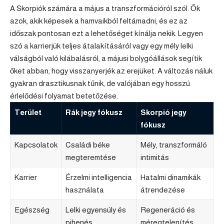
A Skorpiók számára a május a transzformációról szól. Ők
azok, akik képesek a hamvaikból feltámadni, és ez az
időszak pontosan ezt a lehetőséget kínálja nekik. Legyen
szó a karrierjük teljes átalakításáról vagy egy mély lelki
válságból való kilábalásról, a májusi bolygóállások segítik
őket abban, hogy visszanyerjék az erejüket. A változás náluk
gyakran drasztikusnak tűnik, de valójában egy hosszú
érlelődési folyamat betetőzése.
Terület
Rák jegy fókusz
Skorpió
jegy
fókusz
Kapcsolatok
Családi béke
Mély, transzformáló
megteremtése
intimitás
Karrier
Érzelmi intelligencia
Hatalmi dinamikák
használata
átrendezése
Egészség
Lelki egyensúly és
Regeneráció és
pihenés
méregtelenítés