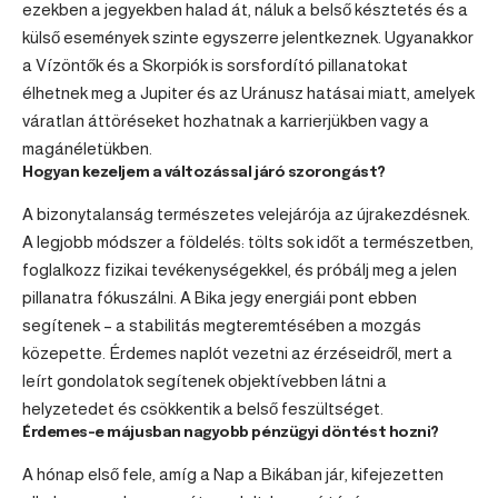
ezekben a jegyekben halad át, náluk a belső késztetés és a
külső események szinte egyszerre jelentkeznek. Ugyanakkor
a Vízöntők és a Skorpiók is sorsfordító pillanatokat
élhetnek meg a Jupiter és az Uránusz hatásai miatt, amelyek
váratlan áttöréseket hozhatnak a karrierjükben vagy a
magánéletükben.
Hogyan kezeljem a változással járó szorongást?
A bizonytalanság természetes velejárója az újrakezdésnek.
A legjobb módszer a földelés: tölts sok időt a természetben,
foglalkozz fizikai tevékenységekkel, és próbálj meg a jelen
pillanatra fókuszálni. A Bika jegy energiái pont ebben
segítenek – a stabilitás megteremtésében a mozgás
közepette. Érdemes naplót vezetni az érzéseidről, mert a
leírt gondolatok segítenek objektívebben látni a
helyzetedet és csökkentik a belső feszültséget.
Érdemes-e májusban nagyobb pénzügyi döntést hozni?
A hónap első fele, amíg a Nap a Bikában jár, kifejezetten