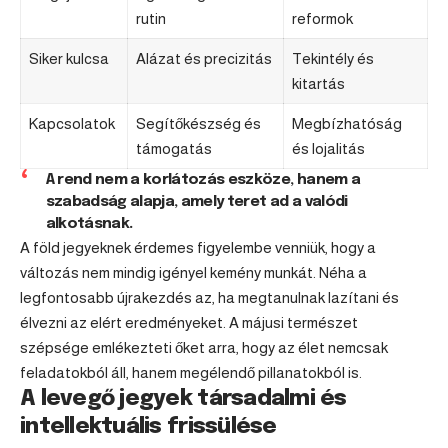
rutin
reformok
Siker kulcsa
Alázat és precizitás
Tekintély és
kitartás
Kapcsolatok
Segítőkészség és
Megbízhatóság
támogatás
és lojalitás
A rend nem a korlátozás eszköze, hanem a
szabadság alapja, amely teret ad a valódi
alkotásnak.
A föld jegyeknek érdemes figyelembe venniük, hogy a
változás nem mindig igényel kemény munkát. Néha a
legfontosabb újrakezdés az, ha megtanulnak lazítani és
élvezni az elért eredményeket. A májusi természet
szépsége emlékezteti őket arra, hogy az élet nemcsak
feladatokból áll, hanem megélendő pillanatokból is.
A levegő jegyek társadalmi és
intellektuális frissülése