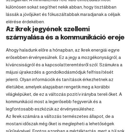
különösen sokat segíthet nekik abban, hogy tisztábban
lássák a jövőjüket és fókuszáltabbak maradjanak a céljaik
elérése érdekében.
Az ikrek jegyének szellemi
szárnyalása és a kommunikáció ereje
Ahogy haladunk előre a hónapban, az Ikrek energiái egyre
erősebben érvényesülnek. Ez a jegy a mozgékonyságról, a
kíváncsiságról és a kapcsolatteremtésről szól. Számukra a
májusi újrakezdés a gondolkodásmódjuk felfrissítését
jelenti. Olyan információk és tanítások érkezhetnek az
életükbe, amelyek alapjaiban rengetik meg a korábbi
világképüket, de ez a változás pozitív irányba tereli őket. A
kommunikáció most a legerősebb fegyverük és a
legfontosabb eszközük az érvényesüléshez.
Az Ikrek számára a változás természetes állapot, de a
mostani időszak még őket is meglepheti a lehetőségek
sűrűségével. Fontos azonban a mértéktartás, mert a túl sok