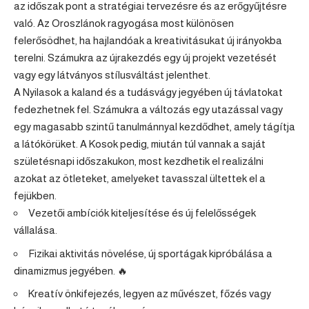
az időszak pont a stratégiai tervezésre és az erőgyűjtésre
való. Az Oroszlánok ragyogása most különösen
felerősödhet, ha hajlandóak a kreativitásukat új irányokba
terelni. Számukra az újrakezdés egy új projekt vezetését
vagy egy látványos stílusváltást jelenthet.
A Nyilasok a kaland és a tudásvágy jegyében új távlatokat
fedezhetnek fel. Számukra a változás egy utazással vagy
egy magasabb szintű tanulmánnyal kezdődhet, amely tágítja
a látókörüket. A Kosok pedig, miután túl vannak a saját
születésnapi időszakukon, most kezdhetik el realizálni
azokat az ötleteket, amelyeket tavasszal ültettek el a
fejükben.
Vezetői ambíciók kiteljesítése és új felelősségek
vállalása.
Fizikai aktivitás növelése, új sportágak kipróbálása a
dinamizmus jegyében. 🔥
Kreatív önkifejezés, legyen az művészet, főzés vagy