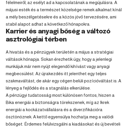
félelmeiről, az esélyt ad a kapcsolatának a megújulásra. A
májusi esték és a természet közelsége remek alkalmat kínál
a mély beszélgetésekre és a közös jövő tervezésére, ami
stabil alapot adhat a következő hónapokra.
Karrier és anyagi bőség a változó
asztrológiai térben
A hivatás és a pénzügyek területén a május a stratégiai
váltások hónapja. Sokan érezhetik úgy, hogy a jelenlegi
munkájuk már nem nyújt elegendő kihívást vagy anyagi
megbecsülést. Az újrakezdés itt jelenthet egy teljes
szakmaváltást, de akár egy cégen belüli pozícióváltást is. A
lényeg a fejlődés és a stagnálás elkerülése.
A pénzügyi tudatosság most különösen fontos, hiszen a
Bika energiái a biztonságra törekszenek, míg az Ikrek
energiái a kockázatvállalásra és a diverzifikációra
ösztönöznek. A kettő egyensúlya hozhatja meg a valódi
bőséget. Érdemes felülvizsgálni a kiadásokat és új bevételi