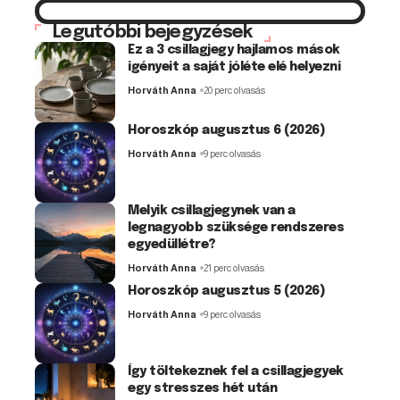
Legutóbbi bejegyzések
Ez a 3 csillagjegy hajlamos mások
igényeit a saját jóléte elé helyezni
Horváth Anna
20 perc olvasás
Horoszkóp augusztus 6 (2026)
Horváth Anna
9 perc olvasás
Melyik csillagjegynek van a
legnagyobb szüksége rendszeres
egyedüllétre?
Horváth Anna
21 perc olvasás
Horoszkóp augusztus 5 (2026)
Horváth Anna
9 perc olvasás
Így töltekeznek fel a csillagjegyek
egy stresszes hét után