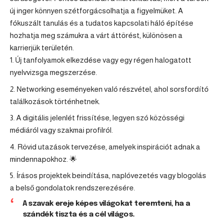
új inger könnyen szétforgácsolhatja a figyelmüket. A
fókuszált tanulás és a tudatos kapcsolati háló építése
hozhatja meg számukra a várt áttörést, különösen a
karrierjük területén.
Új tanfolyamok elkezdése vagy egy régen halogatott
nyelvvizsga megszerzése.
Networking eseményeken való részvétel, ahol sorsfordító
találkozások történhetnek.
A digitális jelenlét frissítése, legyen szó közösségi
médiáról vagy szakmai profilról.
Rövid utazások tervezése, amelyek inspirációt adnak a
mindennapokhoz. 🌟
Írásos projektek beindítása, naplóvezetés vagy blogolás
a belső gondolatok rendszerezésére.
A szavak ereje képes világokat teremteni, ha a
szándék tiszta és a cél világos.