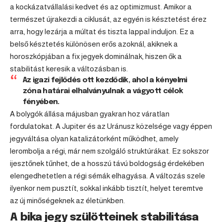
a kockázatvállalási kedvet és az optimizmust. Amikor a
természet újrakezdi a ciklusát, az egyén is késztetést érez
arra, hogy lezárja a múltat és tiszta lappal induljon. Ez a
belső késztetés különösen erős azoknál, akiknek a
horoszkópjában a fix jegyek dominálnak, hiszen ők a
stabilitást keresik a változásban is.
Az igazi fejlődés ott kezdődik, ahol a kényelmi
zóna határai elhalványulnak a vágyott célok
fényében.
A bolygók állása májusban gyakran hoz váratlan
fordulatokat. A Jupiter és az Uránusz közelsége vagy éppen
jegyváltása olyan katalizátorként működhet, amely
lerombolja a régi, már nem szolgáló struktúrákat. Ez sokszor
ijesztőnek tűnhet, de a hosszú távú boldogság érdekében
elengedhetetlen a régi sémák elhagyása. A változás szele
ilyenkor nem pusztít, sokkal inkább tisztít, helyet teremtve
az új minőségeknek az életünkben.
A bika jegy szülötteinek stabilitása