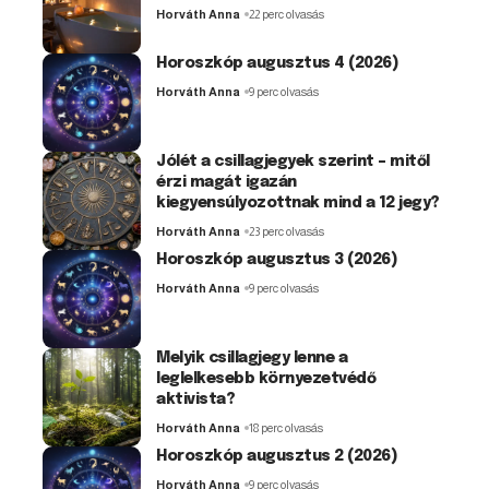
Horváth Anna
22 perc olvasás
Horoszkóp augusztus 4 (2026)
Horváth Anna
9 perc olvasás
Jólét a csillagjegyek szerint – mitől
érzi magát igazán
kiegyensúlyozottnak mind a 12 jegy?
Horváth Anna
23 perc olvasás
Horoszkóp augusztus 3 (2026)
Horváth Anna
9 perc olvasás
Melyik csillagjegy lenne a
leglelkesebb környezetvédő
aktivista?
Horváth Anna
18 perc olvasás
Horoszkóp augusztus 2 (2026)
Horváth Anna
9 perc olvasás