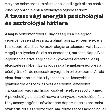
mélyebb önismereti utazásra, ahol a csillagok állása csak a
kiindulópontot jelenti a személyes fejlődésedhez.
A tavasz végi energiák pszichológiai
és asztrológiai háttere
A május beköszöntével a világosság és a melegség
végérvényesen átveszi az uralmat, ami az emberi lélekre is
felszabadítóan hat. Az asztrológiai értelemben vett tavaszi
megújulás ilyenkor éri el a csúcspontját, amikor a Nap a Bika
jegyében haladva segít nekünk gyökeret ereszteni az új
elképzeléseinkben. Ez az időszak a termékenységről és a
bőségről szól, de nemcsak anyagi, lelki értelemben is. A föld
elem dominanciája miatt ilyenkor sokkal könnyebb a
gyakorlatba átültetni azokat a terveket, amelyeket
márciusban vagy áprilisban csak elméletben szőttünk meg.
A pszichológia oldaláról nézve a környezet kizöldülése és a
fény mennyiségének növekedése dopamint és szerotonint
szabadít fel a szervezetben, ami természetes módon növeli