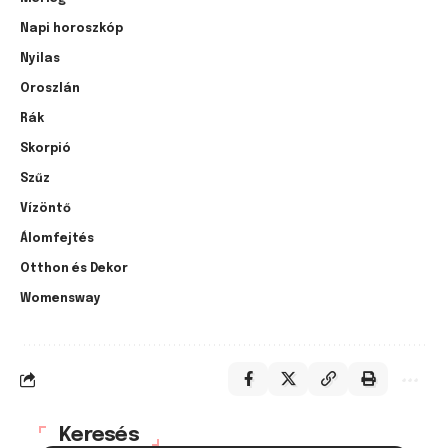
Napi horoszkóp
Nyilas
Oroszlán
Rák
Skorpió
Szűz
Vízöntő
Álomfejtés
Otthon és Dekor
Womensway
Keresés