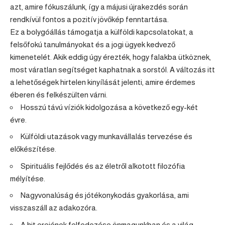
azt, amire fókuszálunk, így a májusi újrakezdés során
rendkívül fontos a pozitív jövőkép fenntartása.
Ez a bolygóállás támogatja a külföldi kapcsolatokat, a
felsőfokú tanulmányokat és a jogi ügyek kedvező
kimenetelét. Akik eddig úgy érezték, hogy falakba ütköznek,
most váratlan segítséget kaphatnak a sorstól. A változás itt
a lehetőségek hirtelen kinyílását jelenti, amire érdemes
éberen és felkészülten várni.
Hosszú távú víziók kidolgozása a következő egy-két
évre.
Külföldi utazások vagy munkavállalás tervezése és
előkészítése.
Spirituális fejlődés és az életről alkotott filozófia
mélyítése.
Nagyvonalúság és jótékonykodás gyakorlása, ami
visszaszáll az adakozóra.
A hit erejének felfedezése önmagunkban és a világ