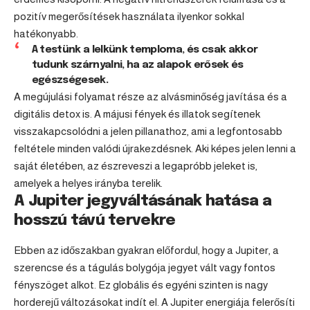
pozitív megerősítések használata ilyenkor sokkal
hatékonyabb.
A testünk a lelkünk temploma, és csak akkor
tudunk szárnyalni, ha az alapok erősek és
egészségesek.
A megújulási folyamat része az alvásminőség javítása és a
digitális detox is. A májusi fények és illatok segítenek
visszakapcsolódni a jelen pillanathoz, ami a legfontosabb
feltétele minden valódi újrakezdésnek. Aki képes jelen lenni a
saját életében, az észreveszi a legapróbb jeleket is,
amelyek a helyes irányba terelik.
A Jupiter jegyváltásának hatása a
hosszú távú tervekre
Ebben az időszakban gyakran előfordul, hogy a Jupiter, a
szerencse és a tágulás bolygója jegyet vált vagy fontos
fényszöget alkot. Ez globális és egyéni szinten is nagy
horderejű változásokat indít el. A Jupiter energiája felerősíti