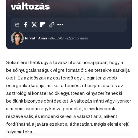
változás
Horváth Anna
2026.05.07.
22 perc olvasás
Sokan érezhetik úgy a tavasz utolsó hónapjában, hogy a
belső nyugtalanságuk végre formát ölt, és tettekre sarkallja
őket. Ez az időszak az esztendő egyik legintenzívebb
energetikai kapuja, amikor a természet burjánzása és az
asztrológiai konstellációk együttesen kényszerítenek ki
belőlünk bizonyos döntéseket. A változás iránti vágy ilyenkor
már nem csupán egy kósza gondolat, a mindennapok
részévé válik, és mindenki keresi a választ arra, miként
fordíthatná a javára ezeket a láthatatlan, mégis elemi erejű
folyamatokat.