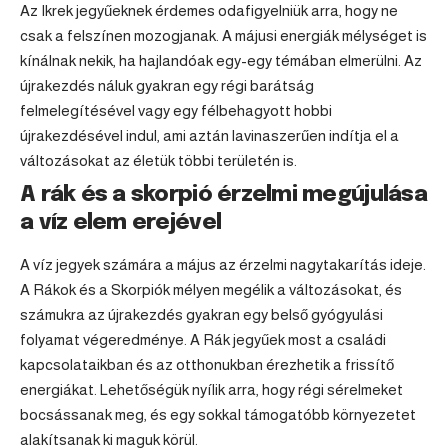
Az Ikrek jegyűeknek érdemes odafigyelniük arra, hogy ne
csak a felszínen mozogjanak. A májusi energiák mélységet is
kínálnak nekik, ha hajlandóak egy-egy témában elmerülni. Az
újrakezdés náluk gyakran egy régi barátság
felmelegítésével vagy egy félbehagyott hobbi
újrakezdésével indul, ami aztán lavinaszerűen indítja el a
változásokat az életük többi területén is.
A rák és a skorpió érzelmi megújulása
a víz elem erejével
A
víz jegyek
számára a május az érzelmi nagytakarítás ideje.
A Rákok és a Skorpiók mélyen megélik a változásokat, és
számukra az újrakezdés gyakran egy belső gyógyulási
folyamat végeredménye. A
Rák
jegyűek most a családi
kapcsolataikban és az otthonukban érezhetik a frissítő
energiákat. Lehetőségük nyílik arra, hogy régi sérelmeket
bocsássanak meg, és egy sokkal támogatóbb környezetet
alakítsanak ki maguk körül.