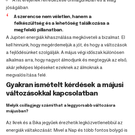
jóságában.
A szerencse nem véletlen, hanem a
felkészültség és a lehetőség találkozása a
megfelelő pillanatban.
A Jupiteri energiák kihasználása megköveteli a bizalmat. El
kell hinnünk, hogy megérdemeljük a jót, és hogy a változások
a fejlődésünket szolgálják. A május végi időszak különösen
alkalmas arra, hogy nagyot álmodjunk és megtegyük az első,
akár jelképes lépéseket ezeknek az álmoknak a
megvalósítása felé.
Gyakran ismételt kérdések a májusi
változásokkal kapcsolatban
Melyik csillagjegy számíthat a leggyorsabb változásra
májusban?
Az Ikrek és a Bika jegyűek érezhetik legközvetlenebbül az
energiák váltakozását. Mivel a Nap és több fontos bolygó is