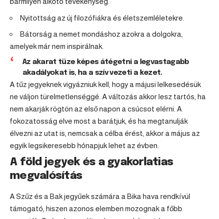
bármilyen alkotó tevékenység.
Nyitottság az új filozófiákra és életszemléletekre.
Bátorság a nemet mondáshoz azokra a dolgokra,
amelyek már nem inspirálnak.
Az akarat tüze képes átégetni a legvastagabb
akadályokat is, ha a szív vezeti a kezet.
A tűz jegyeknek vigyázniuk kell, hogy a májusi lelkesedésük
ne váljon türelmetlenséggé. A változás akkor lesz tartós, ha
nem akarják rögtön az első napon a csúcsot elérni. A
fokozatosság elve most a barátjuk, és ha megtanulják
élvezni az utat is, nemcsak a célba érést, akkor a május az
egyik legsikeresebb hónapjuk lehet az évben.
A föld jegyek és a gyakorlatias
megvalósítás
A
Szűz
és a
Bak
jegyűek számára a Bika hava rendkívül
támogató, hiszen azonos elemben mozognak a főbb