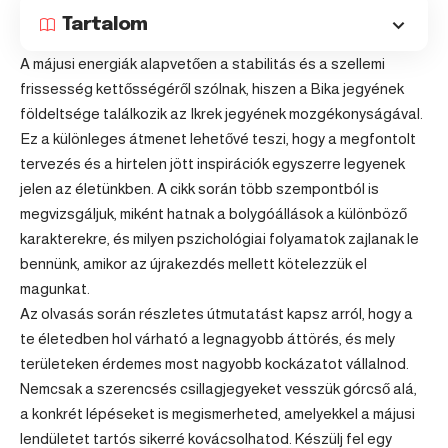
Tartalom
A májusi energiák alapvetően a stabilitás és a szellemi
frissesség kettősségéről szólnak, hiszen a
Bika
jegyének
földeltsége találkozik az
Ikrek
jegyének mozgékonyságával.
Ez a különleges átmenet lehetővé teszi, hogy a megfontolt
tervezés és a hirtelen jött inspirációk egyszerre legyenek
jelen az életünkben. A cikk során több szempontból is
megvizsgáljuk, miként hatnak a bolygóállások a különböző
karakterekre, és milyen pszichológiai folyamatok zajlanak le
bennünk, amikor az újrakezdés mellett kötelezzük el
magunkat.
Az olvasás során részletes útmutatást kapsz arról, hogy a
te életedben hol várható a legnagyobb áttörés, és mely
területeken érdemes most nagyobb kockázatot vállalnod.
Nemcsak a szerencsés csillagjegyeket vesszük górcső alá,
a konkrét lépéseket is megismerheted, amelyekkel a májusi
lendületet tartós sikerré kovácsolhatod. Készülj fel egy